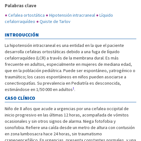
Palabras clave
●
Cefalea ortostática
●
Hipotensión intracraneal
●
Líquido
cefalorraquídeo
●
Quiste de Tarlov
INTRODUCCIÓN
La hipotensión intracraneal es una entidad en la que el paciente
desarrolla cefaleas ortostáticas debido a una fuga de líquido
cefalorraquídeo (LCR) a través de la membrana dural. Es más
frecuente en adultos, especialmente en mujeres de mediana edad,
que en la población pediátrica. Puede ser espontáneo, yatrogénico o
traumático; los casos espontáneos en niños pueden asociarse a
conectivopatías. Su prevalencia en Pediatría es desconocida,
1
estimándose en 1/50 000 en adultos
.
CASO CLÍNICO
Niño de 8 años que acude a urgencias por una cefalea occipital de
inicio progresivo en las últimas 12 horas, acompañada de vómitos
ocasionales y sin otros signos de alarma. Niega fotofobia y
sonofobia. Refiere una caída desde un metro de altura con contusión
en zona lumbosacra hace 24 horas, sin traumatismo
craneoencefálico. En urgencias, presenta constantes normales, y una