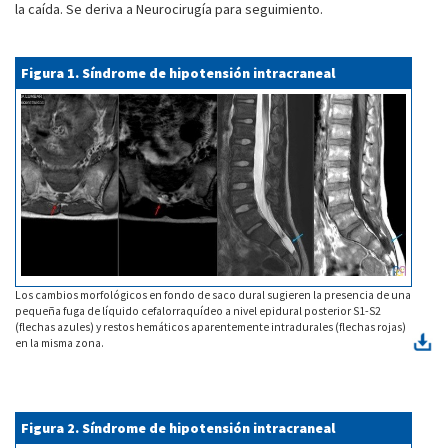
la caída. Se deriva a Neurocirugía para seguimiento.
Figura 1. Síndrome de hipotensión intracraneal
Los cambios morfológicos en fondo de saco dural sugieren la presencia de una
pequeña fuga de líquido cefalorraquídeo a nivel epidural posterior S1-S2
(flechas azules) y restos hemáticos aparentemente intradurales (flechas rojas)
en la misma zona.
Figura 2. Síndrome de hipotensión intracraneal