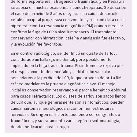
de forma espontánea, iatrogénica o traumática, y en Pediatría
se asocia en muchas ocasiones a conectivopatías. Se describe
el caso de un niño de 8 años que, tras una caída, desarrolló
cefalea occipital progresiva con vómitos y relación clara con la
bipedestación. La resonancia magnética (RM) cráneo-medular
confirmó la fuga de LCR a nivel lumbosacro. El tratamiento
conservador con hidratación, cafeína y analgesia fue efectivo,
y la evolución fue favorable.
En el control radiológico, se identificó un quiste de Tarlov,
considerado un hallazgo incidental, pero posiblemente
implicado en la fuga tras el trauma. El síndrome se explica por
el desplazamiento del encéfalo y la dilatación vascular
secundarios a la pérdida de LCR, lo que provoca dolor. La RM
cráneo-medular es la prueba diagnóstica clave. El manejo
inicial es conservador, reservando el parche hemático epidural
para casos refractarios. Los quistes de Tarlov son sacos llenos
de LCR que, aunque generalmente son asintomáticos, pueden
causar síntomas neurológicos si comprimen estructuras
nerviosas. Su origen es incierto, pudiendo ser congénitos o
traumáticos, y su tratamiento varía según la sintomatología,
desde medicación hasta cirugía.