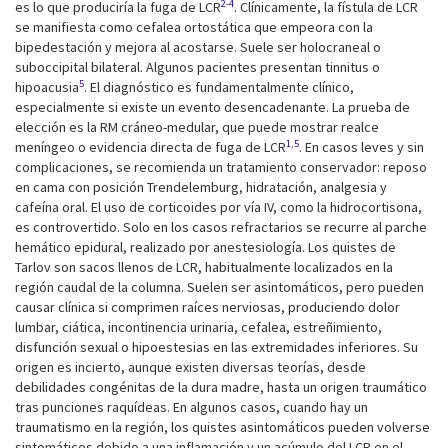
2-4
es lo que produciría la fuga de LCR
. Clínicamente, la fístula de LCR
se manifiesta como cefalea ortostática que empeora con la
bipedestación y mejora al acostarse. Suele ser holocraneal o
suboccipital bilateral. Algunos pacientes presentan tinnitus o
5
hipoacusia
. El diagnóstico es fundamentalmente clínico,
especialmente si existe un evento desencadenante. La prueba de
elección es la RM cráneo-medular, que puede mostrar realce
1,5
meníngeo o evidencia directa de fuga de LCR
. En casos leves y sin
complicaciones, se recomienda un tratamiento conservador: reposo
en cama con posición Trendelemburg, hidratación, analgesia y
cafeína oral. El uso de corticoides por vía IV, como la hidrocortisona,
es controvertido. Solo en los casos refractarios se recurre al parche
hemático epidural, realizado por anestesiología. Los quistes de
Tarlov son sacos llenos de LCR, habitualmente localizados en la
región caudal de la columna. Suelen ser asintomáticos, pero pueden
causar clínica si comprimen raíces nerviosas, produciendo dolor
lumbar, ciática, incontinencia urinaria, cefalea, estreñimiento,
disfunción sexual o hipoestesias en las extremidades inferiores. Su
origen es incierto, aunque existen diversas teorías, desde
debilidades congénitas de la dura madre, hasta un origen traumático
tras punciones raquídeas. En algunos casos, cuando hay un
traumatismo en la región, los quistes asintomáticos pueden volverse
sintomáticos debido a una inflamación y un acúmulo del LCR en el