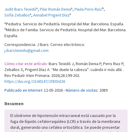
a
a
b
Judit Ibars Teixidó
,
Pilar Román Denia
,
Paula Peris Ruiz
,
a
a
Sofía Zeballos
,
Annabel Prigent Díaz
a
Pediatra. Servicio de Pediatría. Hospital del Mar. Barcelona. España.
b
Médico de Familia. Servicio de Pediatría. Hospital del Mar. Barcelona.
España.
Correspondencia: J Ibars. Correo electrónico:
j.ibarsteixido@gmail.com
Cómo citar este artículo:
Ibars Teixidó J, Román Denia P, Peris Ruiz P,
Zeballos S, Prigent Díaz A. “Me duele la cabeza”: cuándo ir más allá .
Rev Pediatr Aten Primaria. 2026;28:199-202.
https://doi.org/10.60147/2f803d26
Publicado en Internet:
12-05-2026 -
Número de visitas:
2089
Resumen
El síndrome de hipotensión intracraneal está causado por la
fuga de líquido cefalorraquídeo (LCR) a través de la membrana
dural, generando una cefalea ortostática. Se puede presentar