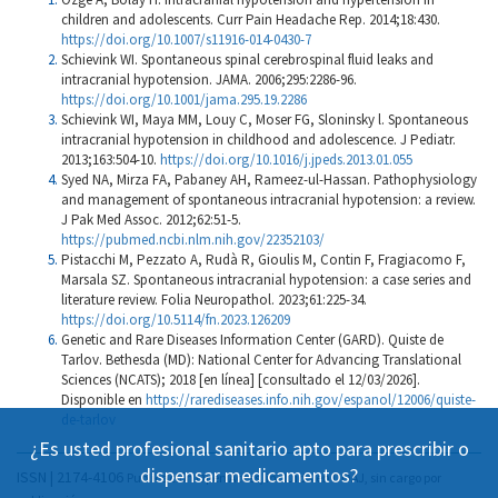
children and adolescents. Curr Pain Headache Rep. 2014;18:430.
https://doi.org/10.1007/s11916-014-0430-7
Schievink WI. Spontaneous spinal cerebrospinal fluid leaks and
intracranial hypotension. JAMA. 2006;295:2286-96.
https://doi.org/10.1001/jama.295.19.2286
Schievink WI, Maya MM, Louy C, Moser FG, Sloninsky l. Spontaneous
intracranial hypotension in childhood and adolescence. J Pediatr.
2013;163:504-10.
https://doi.org/10.1016/j.jpeds.2013.01.055
Syed NA, Mirza FA, Pabaney AH, Rameez-ul-Hassan. Pathophysiology
and management of spontaneous intracranial hypotension: a review.
J Pak Med Assoc. 2012;62:51-5.
https://pubmed.ncbi.nlm.nih.gov/22352103/
Pistacchi M, Pezzato A, Rudà R, Gioulis M, Contin F, Fragiacomo F,
Marsala SZ. Spontaneous intracranial hypotension: a case series and
literature review. Folia Neuropathol. 2023;61:225-34.
https://doi.org/10.5114/fn.2023.126209
Genetic and Rare Diseases Information Center (GARD). Quiste de
Tarlov. Bethesda (MD): National Center for Advancing Translational
Sciences (NCATS); 2018 [en línea] [consultado el 12/03/2026].
Disponible en
https://rarediseases.info.nih.gov/espanol/12006/quiste-
de-tarlov
¿Es usted profesional sanitario apto para prescribir o
dispensar medicamentos?
ISSN | 2174-4106
Publicación Open Acess, incluida en DOAJ, sin cargo por