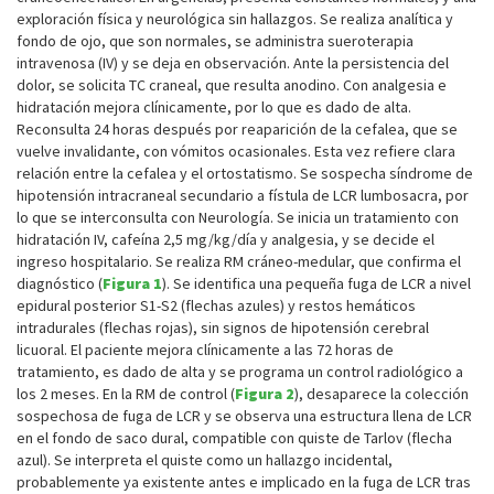
exploración física y neurológica sin hallazgos. Se realiza analítica y
fondo de ojo, que son normales, se administra sueroterapia
intravenosa (IV) y se deja en observación. Ante la persistencia del
dolor, se solicita TC craneal, que resulta anodino. Con analgesia e
hidratación mejora clínicamente, por lo que es dado de alta.
Reconsulta 24 horas después por reaparición de la cefalea, que se
vuelve invalidante, con vómitos ocasionales. Esta vez refiere clara
relación entre la cefalea y el ortostatismo. Se sospecha síndrome de
hipotensión intracraneal secundario a fístula de LCR lumbosacra, por
lo que se interconsulta con Neurología. Se inicia un tratamiento con
hidratación IV, cafeína 2,5 mg/kg/día y analgesia, y se decide el
ingreso hospitalario. Se realiza RM cráneo-medular, que confirma el
diagnóstico (
Figura 1
). Se identifica una pequeña fuga de LCR a nivel
epidural posterior S1-S2 (flechas azules) y restos hemáticos
intradurales (flechas rojas), sin signos de hipotensión cerebral
licuoral. El paciente mejora clínicamente a las 72 horas de
tratamiento, es dado de alta y se programa un control radiológico a
los 2 meses. En la RM de control (
Figura 2
), desaparece la colección
sospechosa de fuga de LCR y se observa una estructura llena de LCR
en el fondo de saco dural, compatible con quiste de Tarlov (flecha
azul). Se interpreta el quiste como un hallazgo incidental,
probablemente ya existente antes e implicado en la fuga de LCR tras