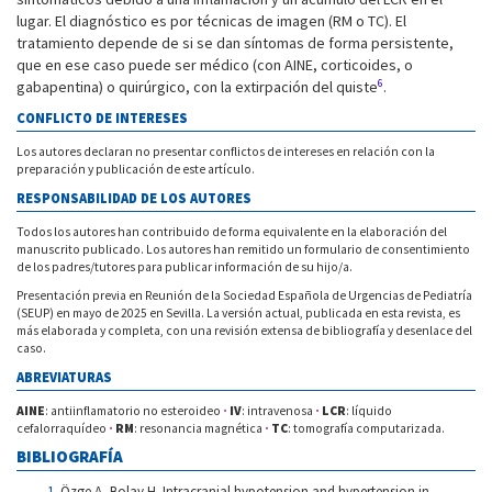
lugar. El diagnóstico es por técnicas de imagen (RM o TC). El
tratamiento depende de si se dan síntomas de forma persistente,
que en ese caso puede ser médico (con AINE, corticoides, o
6
gabapentina) o quirúrgico, con la extirpación del quiste
.
CONFLICTO DE INTERESES
Los autores declaran no presentar conflictos de intereses en relación con la
preparación y publicación de este artículo.
RESPONSABILIDAD DE LOS AUTORES
Todos los autores han contribuido de forma equivalente en la elaboración del
manuscrito publicado. Los autores han remitido un formulario de consentimiento
de los padres/tutores para publicar información de su hijo/a.
Presentación previa en Reunión de la Sociedad Española de Urgencias de Pediatría
(SEUP) en mayo de 2025 en Sevilla. La versión actual, publicada en esta revista, es
más elaborada y completa, con una revisión extensa de bibliografía y desenlace del
caso.
ABREVIATURAS
AINE
: antiinflamatorio no esteroideo
·
IV
: intravenosa
·
LCR
: líquido
cefalorraquídeo
·
RM
: resonancia magnética
·
TC
: tomografía computarizada.
BIBLIOGRAFÍA
Özge A, Bolay H. Intracranial hypotension and hypertension in