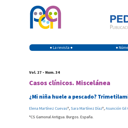
● La revista ●
● Númer
Vol. 27 - Num. 34
Casos clínicos. Miscelánea
¿Mi niña huele a pescado? Trimetilam
a
a
Elena Martínez Cuevas
,
Sara Martínez Díaz
,
Asunción Gil 
a
CS Gamonal Antigua. Burgos. España.