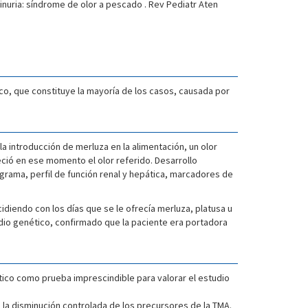
minuria: síndrome de olor a pescado . Rev Pediatr Aten
ico, que constituye la mayoría de los casos, causada por
a introducción de merluza en la alimentación, un olor
eció en ese momento el olor referido. Desarrollo
grama, perfil de función renal y hepática, marcadores de
cidiendo con los días que se le ofrecía merluza, platusa u
udio genético, confirmado que la paciente era portadora
tético como prueba imprescindible para valorar el estudio
n la disminución controlada de los precursores de la TMA.