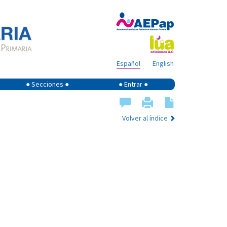
Español
English
● Secciones ●
● Entrar ●
Volver al índice