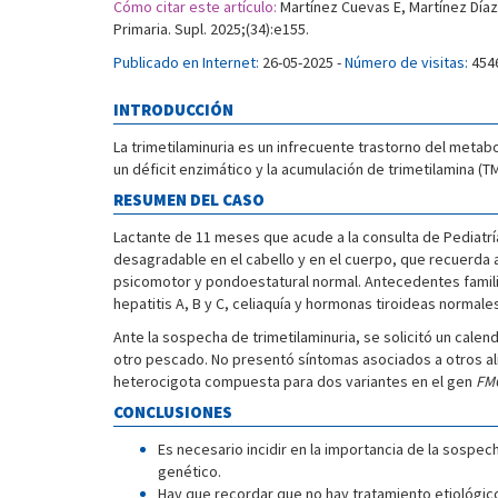
Cómo citar este artículo:
Martínez Cuevas E, Martínez Díaz 
Primaria. Supl. 2025;(34):e155.
Publicado en Internet:
26-05-2025 -
Número de visitas:
454
INTRODUCCIÓN
La trimetilaminuria es un infrecuente trastorno del metab
un déficit enzimático y la acumulación de trimetilamina (
RESUMEN DEL CASO
Lactante de 11 meses que acude a la consulta de Pediatría
desagradable en el cabello y en el cuerpo, que recuerda a
psicomotor y pondoestatural normal. Antecedentes familia
hepatitis A, B y C, celiaquía y hormonas tiroideas normale
Ante la sospecha de trimetilaminuria, se solicitó un calen
otro pescado. No presentó síntomas asociados a otros ali
heterocigota compuesta para dos variantes en el gen
FM
CONCLUSIONES
Es necesario incidir en la importancia de la sospec
genético.
Hay que recordar que no hay tratamiento etiológico 