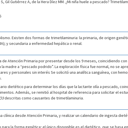
S, Gil Gutiérrez A, de la Hera Díez MM. ¿Mi niña huele a pescado? Trimetila
6
olismo. Existen dos formas de trimetilaminuria: la primaria, de origen genét
TMA); y secundaria a enfermedad hepática o renal.
 de Atención Primaria por presentar desde los 9 meses, coincidiendo con l
 la madre a “pescado podrido”. La exploración física fue normal, no se apr
res y personales sin interés Se solicitó una analítica sanguínea, con hemo
s.
dario dietético para determinar los días que la lactante olía a pescado, coin
mentos. Además, se remitió al hospital de referencia para solicitar el est
O3
descritas como causantes de trimetilaminuria.
ha clínica desde Atención Primaria, y realizar un calendario de ingesta die
para la forma genética; el único disponible es el dietético, que se basa e