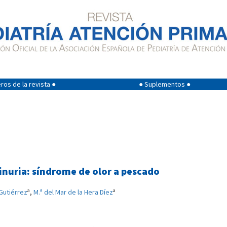
os de la revista ●
● Suplementos ●
inuria: síndrome de olor a pescado
a
a
Gutiérrez
,
M.ª del Mar de la Hera Díez