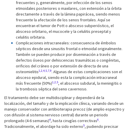
frecuentes y, generalmente, por infección de los senos
etmoidales posteriores o maxilares, con extensión a la órbita
directamente a través de la lámina papirácea, siendo menos
frecuente la afectación de los senos frontales. Aquí se
encuentran el tumor de Pott o absceso subperióstico, el
absceso orbitario, el mucocele y la celulitis preseptal y
celulitis orbitaria.
Complicaciones intracraneales: consecuencia de émbolos
sépticos desde una sinusitis frontal o etmoidal originalmente.
También se pueden producir por diseminación a través de
defectos óseos por dehiscencias traumáticas o congénitas,
orificios del cráneo o por extensión de directa de una
1,2,4,5,7,9
osteomielitis
. Algunas de estas complicaciones son el
absceso epidural, siendo esta la complicación intracraneal
1,2,5
más frecuente (50%)
, el absceso subdural, la meningitis o
la trombosis séptica del seno cavernoso.
El tratamiento debe ser multidisciplinar y dependerá de la
localización, del tamaño y de la implicación clínica, variando desde un
manejo conservador con antibioterapia precoz (de amplio espectro y
con difusión al sistema nervioso central) durante un periodo
4
6
prolongado (4-6 semanas)
, hasta cirugías correctivas
.
5
Tradicionalmente, el abordaje ha sido externo
, pudiendo precisar