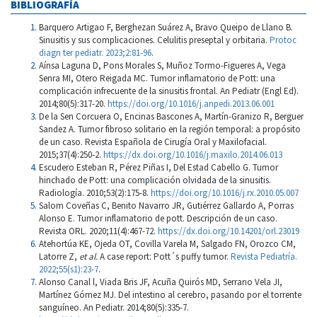
BIBLIOGRAFÍA
Barquero Artigao F, Berghezan Suárez A, Bravo Queipo de Llano B.
Sinusitis y sus complicaciones. Celulitis preseptal y orbitaria.
Protoc
diagn ter pediatr. 2023;2:81-96
.
Aínsa Laguna D, Pons Morales S, Muñoz Tormo-Figueres A, Vega
Senra MI, Otero Reigada MC. Tumor inflamatorio de Pott: una
complicación infrecuente de la sinusitis frontal. An Pediatr (Engl Ed).
2014;80(5):317-20.
https://doi.org/10.1016/j.anpedi.2013.06.001
De la Sen Corcuera O, Encinas Bascones A, Martín-Granizo R, Berguer
Sandez A. Tumor fibroso solitario en la región temporal: a propósito
de un caso. Revista Española de Cirugía Oral y Maxilofacial.
2015;37(4):250-2.
https://dx.doi.org/10.1016/j.maxilo.2014.06.013
Escudero Esteban R, Pérez Piñas I, Del Estad Cabello G. Tumor
hinchado de Pott: una complicación olvidada de la sinusitis.
Radiología. 2010;53(2):175-8.
https://doi.org/10.1016/j.rx.2010.05.007
Salom Coveñas C, Benito Navarro JR, Gutiérrez Gallardo A, Porras
Alonso E. Tumor inflamatorio de pott. Descripción de un caso.
Revista ORL. 2020;11(4):467-72.
https://dx.doi.org/10.14201/orl.23019
Atehortúa KE, Ojeda OT, Covilla Varela M, Salgado FN, Orozco CM,
Latorre Z,
et al.
A case report: Pott´s puffy tumor.
Revista Pediatría.
2022;55(s1):23-7
.
Alonso Canal l, Viada Bris JF, Acuña Quirós MD, Serrano Vela JI,
Martínez Gómez MJ. Del intestino al cerebro, pasando por el torrente
sanguíneo. An Pediatr. 2014;80(5):335-7.