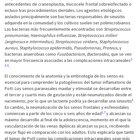
antecedentes de craneoplastia, mucocele frontal sobreinfectado o
incluso tras procedimientos dentales. Los agentes etiológicos
aislados principalmente son bacterias responsables de sinusitis
adquirida en la comunidad y los cultivos suelen ser polimicrobianos.
Las bacterias más frecuentemente encontradas son
Streptococcus
pneumoniae, Haemophilus influenzae, Streptococcus milleri
(anginosus
e
intermedius), Streptococcus viridans, Staphylococcus
aureus, Staphylococcus epidermidis
,
Pseudomonas, Proteus
, y
bacterias anaerobias como
Fusobacterium, Bacteroides
, que se ven
1-
en mayor frecuencia asociadas a las complicaciones intracraneales
3,5
.
El conocimiento de la anatomía y la embriología de los senos es
esencial para comprender la patogénesis del tumor inflamatorio de
Pott. Los senos paranasales maxilar y etmoidal se desarrollan entre
el tercer y cuarto mes de gestación y están neumatizados desde el
1
nacimiento, por lo que un lactante podría ya desarrollar una sinusitis
.
En cambio, la neumatización de los senos frontales y esfenoidales
1,7
comienzan a partir de los cinco o seis años de edad
y alcanzan su
máximo desarrollo al final de la adolescencia, momento en el que la
vascularización de las venas diploicas alcanzan su pico, recibiendo
mayor flujo en comparación con los adultos. Esto explicaría que tanto
el tumor de Pott como las complicaciones intracraneales sean más