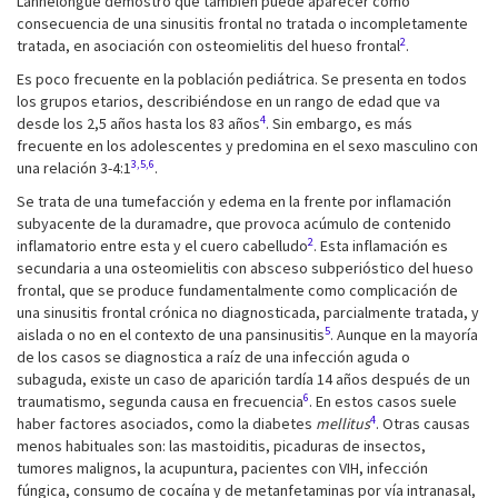
Lannelongue demostró que también puede aparecer como
consecuencia de una sinusitis frontal no tratada o incompletamente
2
tratada, en asociación con osteomielitis del hueso frontal
.
Es poco frecuente en la población pediátrica. Se presenta en todos
los grupos etarios, describiéndose en un rango de edad que va
4
desde los 2,5 años hasta los 83 años
. Sin embargo, es más
frecuente en los adolescentes y predomina en el sexo masculino con
3,5,6
una relación 3-4:1
.
Se trata de una tumefacción y edema en la frente por inflamación
subyacente de la duramadre, que provoca acúmulo de contenido
2
inflamatorio entre esta y el cuero cabelludo
. Esta inflamación es
secundaria a una osteomielitis con absceso subperióstico del hueso
frontal, que se produce fundamentalmente como complicación de
una sinusitis frontal crónica no diagnosticada, parcialmente tratada, y
5
aislada o no en el contexto de una pansinusitis
. Aunque en la mayoría
de los casos se diagnostica a raíz de una infección aguda o
subaguda, existe un caso de aparición tardía 14 años después de un
6
traumatismo, segunda causa en frecuencia
. En estos casos suele
4
haber factores asociados, como la diabetes
mellitus
. Otras causas
menos habituales son: las mastoiditis, picaduras de insectos,
tumores malignos, la acupuntura, pacientes con VIH, infección
fúngica, consumo de cocaína y de metanfetaminas por vía intranasal,