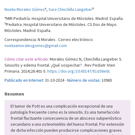
a
b
Noelia Morales Gómez
,
Sara Chinchilla Langeber
a
MIR-Pediatría. Hospital Universitario de Móstoles. Madrid. España.
b
Pediatra. Hospital Universitario de Móstoles. CS Dos de Mayo.
Móstoles. Madrid. España.
Correspondencia: N Morales . Correo electrónico:
noeliaamoralesgomez@gmail.com
Cómo citar este artículo:
Morales Gómez N, Chinchilla Langeber S.
Sinusitis y edema frontal. ¿Qué sospechar? . Rev Pediatr Aten
Primaria. 2024;26:401-5.
https://doi.org/10.60147/81d36e0c
Publicado en Internet:
31-10-2024 -
Número de visitas:
10965
Resumen
El tumor de Pott es una complicación excepcional de una
patología frecuente como es la sinusitis. Es una tumefacción
frontal fluctuante consecuencia de un absceso subperióstico
secundario a una osteomielitis del hueso frontal. Por extensión
de dicha infección pueden producirse complicaciones graves