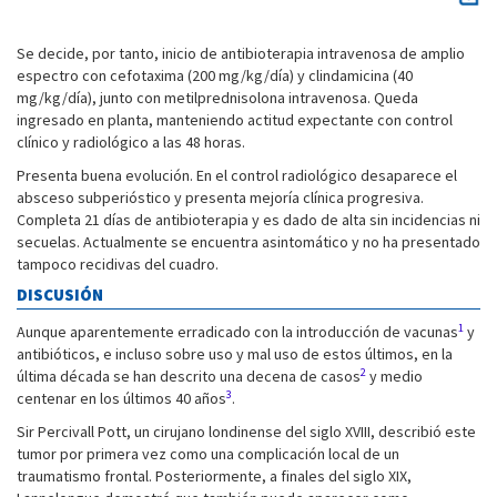
Se decide, por tanto, inicio de antibioterapia intravenosa de amplio
espectro con cefotaxima (200 mg/kg/día) y clindamicina (40
mg/kg/día), junto con metilprednisolona intravenosa. Queda
ingresado en planta, manteniendo actitud expectante con control
clínico y radiológico a las 48 horas.
Presenta buena evolución. En el control radiológico desaparece el
absceso subperióstico y presenta mejoría clínica progresiva.
Completa 21 días de antibioterapia y es dado de alta sin incidencias ni
secuelas. Actualmente se encuentra asintomático y no ha presentado
tampoco recidivas del cuadro.
DISCUSIÓN
1
Aunque aparentemente erradicado con la introducción de vacunas
y
antibióticos, e incluso sobre uso y mal uso de estos últimos, en la
2
última década se han descrito una decena de casos
y medio
3
centenar en los últimos 40 años
.
Sir Percivall Pott, un cirujano londinense del siglo XVIII, describió este
tumor por primera vez como una complicación local de un
traumatismo frontal. Posteriormente, a finales del siglo XIX,