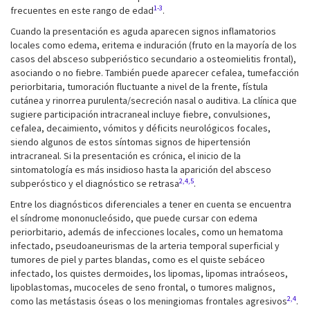
1-3
frecuentes en este rango de edad
.
Cuando la presentación es aguda aparecen signos inflamatorios
locales como edema, eritema e induración (fruto en la mayoría de los
casos del absceso subperióstico secundario a osteomielitis frontal),
asociando o no fiebre. También puede aparecer cefalea, tumefacción
periorbitaria, tumoración fluctuante a nivel de la frente, fístula
cutánea y rinorrea purulenta/secreción nasal o auditiva. La clínica que
sugiere participación intracraneal incluye fiebre, convulsiones,
cefalea, decaimiento, vómitos y déficits neurológicos focales,
siendo algunos de estos síntomas signos de hipertensión
intracraneal. Si la presentación es crónica, el inicio de la
sintomatología es más insidioso hasta la aparición del absceso
2,4,5
subperóstico y el diagnóstico se retrasa
.
Entre los diagnósticos diferenciales a tener en cuenta se encuentra
el síndrome mononucleósido, que puede cursar con edema
periorbitario, además de infecciones locales, como un hematoma
infectado, pseudoaneurismas de la arteria temporal superficial y
tumores de piel y partes blandas, como es el quiste sebáceo
infectado, los quistes dermoides, los lipomas, lipomas intraóseos,
lipoblastomas, mucoceles de seno frontal, o tumores malignos,
2,4
como las metástasis óseas o los meningiomas frontales agresivos
.