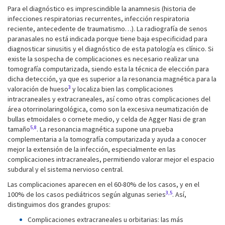
Para el diagnóstico es imprescindible la anamnesis (historia de
infecciones respiratorias recurrentes, infección respiratoria
reciente, antecedente de traumatismo…). La radiografía de senos
paranasales no está indicada porque tiene baja especificidad para
diagnosticar sinusitis y el diagnóstico de esta patología es clínico. Si
existe la sospecha de complicaciones es necesario realizar una
tomografía computarizada, siendo esta la técnica de elección para
dicha detección, ya que es superior a la resonancia magnética para la
3
valoración de hueso
y localiza bien las complicaciones
intracraneales y extracraneales, así como otras complicaciones del
área otorrinolaringológica, como son la excesiva neumatización de
bullas etmoidales o cornete medio, y celda de Agger Nasi de gran
5,8
tamaño
. La resonancia magnética supone una prueba
complementaria a la tomografía computarizada y ayuda a conocer
mejor la extensión de la infección, especialmente en las
complicaciones intracraneales, permitiendo valorar mejor el espacio
subdural y el sistema nervioso central.
Las complicaciones aparecen en el 60-80% de los casos, y en el
3,5
100% de los casos pediátricos según algunas series
. Así,
distinguimos dos grandes grupos:
Complicaciones extracraneales u orbitarias: las más