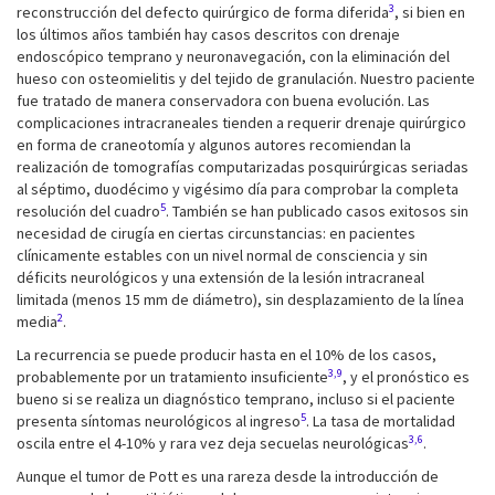
3
reconstrucción del defecto quirúrgico de forma diferida
, si bien en
los últimos años también hay casos descritos con drenaje
endoscópico temprano y neuronavegación, con la eliminación del
hueso con osteomielitis y del tejido de granulación. Nuestro paciente
fue tratado de manera conservadora con buena evolución. Las
complicaciones intracraneales tienden a requerir drenaje quirúrgico
en forma de craneotomía y algunos autores recomiendan la
realización de tomografías computarizadas posquirúrgicas seriadas
al séptimo, duodécimo y vigésimo día para comprobar la completa
5
resolución del cuadro
. También se han publicado casos exitosos sin
necesidad de cirugía en ciertas circunstancias: en pacientes
clínicamente estables con un nivel normal de consciencia y sin
déficits neurológicos y una extensión de la lesión intracraneal
limitada (menos 15 mm de diámetro), sin desplazamiento de la línea
2
media
.
La recurrencia se puede producir hasta en el 10% de los casos,
3,9
probablemente por un tratamiento insuficiente
, y el pronóstico es
bueno si se realiza un diagnóstico temprano, incluso si el paciente
5
presenta síntomas neurológicos al ingreso
. La tasa de mortalidad
3,6
oscila entre el 4-10% y rara vez deja secuelas neurológicas
.
Aunque el tumor de Pott es una rareza desde la introducción de