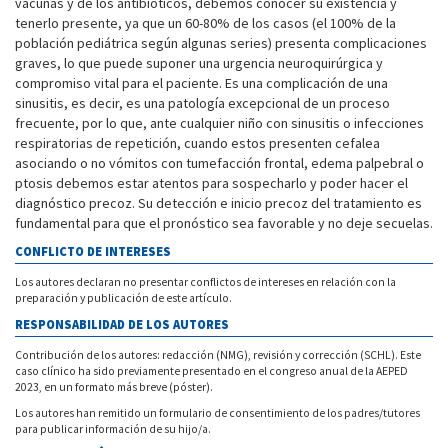
vacunas y de los antibióticos, debemos conocer su existencia y
tenerlo presente, ya que un 60-80% de los casos (el 100% de la
población pediátrica según algunas series) presenta complicaciones
graves, lo que puede suponer una urgencia neuroquirúrgica y
compromiso vital para el paciente. Es una complicación de una
sinusitis, es decir, es una patología excepcional de un proceso
frecuente, por lo que, ante cualquier niño con sinusitis o infecciones
respiratorias de repetición, cuando estos presenten cefalea
asociando o no vómitos con tumefacción frontal, edema palpebral o
ptosis debemos estar atentos para sospecharlo y poder hacer el
diagnóstico precoz. Su detección e inicio precoz del tratamiento es
fundamental para que el pronóstico sea favorable y no deje secuelas.
CONFLICTO DE INTERESES
Los autores declaran no presentar conflictos de intereses en relación con la
preparación y publicación de este artículo.
RESPONSABILIDAD DE LOS AUTORES
Contribución de los autores: redacción (NMG), revisión y corrección (SCHL). Este
caso clínico ha sido previamente presentado en el congreso anual de la AEPED
2023, en un formato más breve (póster).
Los autores han remitido un formulario de consentimiento de los padres/tutores
para publicar información de su hijo/a.