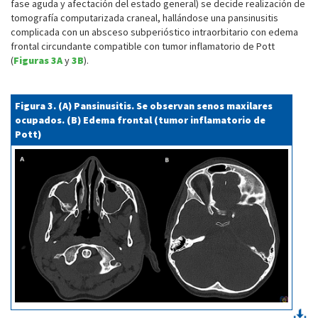
fase aguda y afectación del estado general) se decide realización de
tomografía computarizada craneal, hallándose una pansinusitis
complicada con un absceso subperióstico intraorbitario con edema
frontal circundante compatible con tumor inflamatorio de Pott
(
Figuras 3A
y
3B
).
Figura 3. (A) Pansinusitis. Se observan senos maxilares
ocupados. (B) Edema frontal (tumor inflamatorio de
Pott)