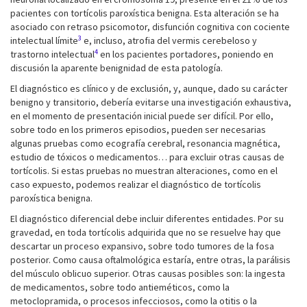
pacientes con tortícolis paroxística benigna. Esta alteración se ha
asociado con retraso psicomotor, disfunción cognitiva con cociente
3
intelectual límite
e, incluso, atrofia del vermis cerebeloso y
4
trastorno intelectual
en los pacientes portadores, poniendo en
discusión la aparente benignidad de esta patología.
El diagnóstico es clínico y de exclusión, y, aunque, dado su carácter
benigno y transitorio, debería evitarse una investigación exhaustiva,
en el momento de presentación inicial puede ser difícil. Por ello,
sobre todo en los primeros episodios, pueden ser necesarias
algunas pruebas como ecografía cerebral, resonancia magnética,
estudio de tóxicos o medicamentos… para excluir otras causas de
tortícolis. Si estas pruebas no muestran alteraciones, como en el
caso expuesto, podemos realizar el diagnóstico de tortícolis
paroxística benigna.
El diagnóstico diferencial debe incluir diferentes entidades. Por su
gravedad, en toda tortícolis adquirida que no se resuelve hay que
descartar un proceso expansivo, sobre todo tumores de la fosa
posterior. Como causa oftalmológica estaría, entre otras, la parálisis
del músculo oblicuo superior. Otras causas posibles son: la ingesta
de medicamentos, sobre todo antieméticos, como la
metoclopramida, o procesos infecciosos, como la otitis o la