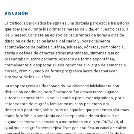
DISCUSIÓN
La tortícolis paroxística benigna es una distonía paroxística transitoria
que aparece durante los primeros meses de vida, en nuestro caso, a
los 5 meses. Consiste en episodios recurrentes de horas a días de
duración de desviación lateral del cuello y, ocasionalmente,
acompañados de palidez cutánea, náuseas, vómitos, somnolencia,
ataxia o cefalea de características migrañosas, síntomas que no
presentaba nuestro paciente. Aparece de forma espontánea,
normalmente al despertar. Puede repetirse a lo largo de semanas o
meses, disminuyendo de forma progresiva hasta desaparecer
1
alrededor de los 3-5 años
.
Su etiopatogenia es desconocida. Se relacionó inicialmente con
2
disfunción vestibular, pero finalmente fue descartado
. Algunos
autores lo consideran un equivalente o precursor migrañoso, por el
antecedente de migraña familiar en muchos pacientes o su
desarrollo posterior, sobre todo en aquellos que presentan síntomas
como fotofobia o sonofobia con los episodios de tortícolis. Y en
algunos casos se ha asociado a mutaciones en el gen
CACNA1A
, al
igual que la migraña hemipléjica. Este gen codifica un canal de calcio
neuronal localizado en el cromosoma 19, presente en el 21% de los