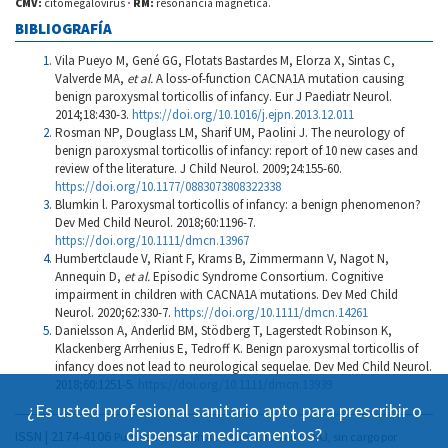
CMV:
citomegalovirus
·
RM:
resonancia magnética.
BIBLIOGRAFÍA
Vila Pueyo M, Gené GG, Flotats Bastardes M, Elorza X, Sintas C,
Valverde MA,
et al.
A loss-of-function CACNA1A mutation causing
benign paroxysmal torticollis of infancy. Eur J Paediatr Neurol.
2014;18:430-3.
https://doi.org/10.1016/j.ejpn.2013.12.011
Rosman NP, Douglass LM, Sharif UM, Paolini J. The neurology of
benign paroxysmal torticollis of infancy: report of 10 new cases and
review of the literature. J Child Neurol. 2009;24:155-60.
https://doi.org/10.1177/0883073808322338
Blumkin l. Paroxysmal torticollis of infancy: a benign phenomenon?
Dev Med Child Neurol. 2018;60:1196-7.
https://doi.org/10.1111/dmcn.13967
Humbertclaude V, Riant F, Krams B, Zimmermann V, Nagot N,
Annequin D,
et al.
Episodic Syndrome Consortium. Cognitive
impairment in children with CACNA1A mutations. Dev Med Child
Neurol. 2020;62:330-7.
https://doi.org/10.1111/dmcn.14261
Danielsson A, Anderlid BM, Stödberg T, Lagerstedt Robinson K,
Klackenberg Arrhenius E, Tedroff K. Benign paroxysmal torticollis of
infancy does not lead to neurological sequelae. Dev Med Child Neurol.
2018;60:1251-5.
https://doi.org/10.1111/dmcn.13939
¿Es usted profesional sanitario apto para prescribir o
dispensar medicamentos?
ISSN | 2174-4106
Publicación Open Acess, incluida en DOAJ, sin cargo por