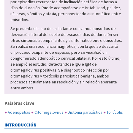
por episodios recurrentes de inclinación cefálica de horas a
días de duración. Puede acompañarse de irritabilidad, palidez,
náuseas, vómitos y ataxia, permaneciendo asintomático entre
episodios.
Se presenta el caso de un lactante con varios episodios de
desviación lateral del cuello de escasos días de duración sin
otros síntomas acompañantes y asintomático entre episodios.
Se realizó una resonancia magnética, con la que se descartó
un proceso ocupante de espacio, pero se visualizó un
conglomerado adenopático cervical bilateral. Por esto último,
se amplió el estudio, detectándose IgG e IgM de
citomegalovirus positivas. Se diagnosticó infección por
citomegalovirus y tortícolis paroxística benigna, ambos
procesos actualmente en resolución y sin relación aparente
entre ambos.
Palabras clave
●
Adenopatías
●
Citomegalovirus
●
Distonia paroxística
●
Tortícolis
INTRODUCCIÓN