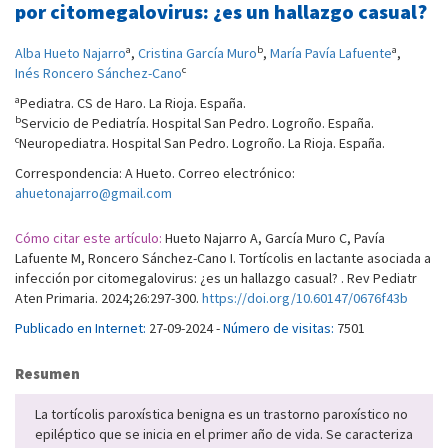
por citomegalovirus: ¿es un hallazgo casual?
a
b
a
Alba Hueto Najarro
,
Cristina García Muro
,
María Pavía Lafuente
,
c
Inés Roncero Sánchez-Cano
a
Pediatra. CS de Haro. La Rioja. España.
b
Servicio de Pediatría. Hospital San Pedro. Logroño. España.
c
Neuropediatra. Hospital San Pedro. Logroño. La Rioja. España.
Correspondencia: A Hueto. Correo electrónico:
ahuetonajarro@gmail.com
Cómo citar este artículo:
Hueto Najarro A, García Muro C, Pavía
Lafuente M, Roncero Sánchez-Cano I. Tortícolis en lactante asociada a
infección por citomegalovirus: ¿es un hallazgo casual? . Rev Pediatr
Aten Primaria. 2024;26:297-300.
https://doi.org/10.60147/0676f43b
Publicado en Internet:
27-09-2024 -
Número de visitas:
7501
Resumen
La tortícolis paroxística benigna es un trastorno paroxístico no
epiléptico que se inicia en el primer año de vida. Se caracteriza