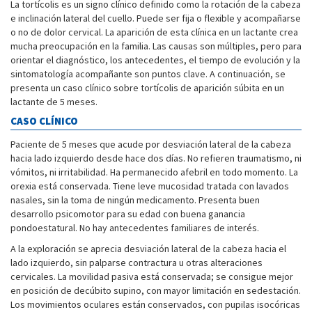
La tortícolis es un signo clínico definido como la rotación de la cabeza
e inclinación lateral del cuello. Puede ser fija o flexible y acompañarse
o no de dolor cervical. La aparición de esta clínica en un lactante crea
mucha preocupación en la familia. Las causas son múltiples, pero para
orientar el diagnóstico, los antecedentes, el tiempo de evolución y la
sintomatología acompañante son puntos clave. A continuación, se
presenta un caso clínico sobre tortícolis de aparición súbita en un
lactante de 5 meses.
CASO CLÍNICO
Paciente de 5 meses que acude por desviación lateral de la cabeza
hacia lado izquierdo desde hace dos días. No refieren traumatismo, ni
vómitos, ni irritabilidad. Ha permanecido afebril en todo momento. La
orexia está conservada. Tiene leve mucosidad tratada con lavados
nasales, sin la toma de ningún medicamento. Presenta buen
desarrollo psicomotor para su edad con buena ganancia
pondoestatural. No hay antecedentes familiares de interés.
A la exploración se aprecia desviación lateral de la cabeza hacia el
lado izquierdo, sin palparse contractura u otras alteraciones
cervicales. La movilidad pasiva está conservada; se consigue mejor
en posición de decúbito supino, con mayor limitación en sedestación.
Los movimientos oculares están conservados, con pupilas isocóricas