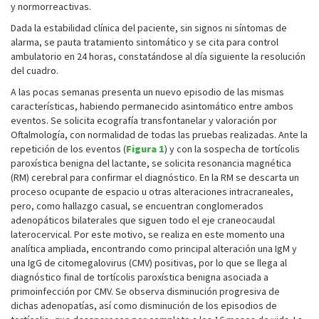
y normorreactivas.
Dada la estabilidad clínica del paciente, sin signos ni síntomas de
alarma, se pauta tratamiento sintomático y se cita para control
ambulatorio en 24 horas, constatándose al día siguiente la resolución
del cuadro.
A las pocas semanas presenta un nuevo episodio de las mismas
características, habiendo permanecido asintomático entre ambos
eventos. Se solicita ecografía transfontanelar y valoración por
Oftalmología, con normalidad de todas las pruebas realizadas. Ante la
repetición de los eventos (
Figura 1
) y con la sospecha de tortícolis
paroxística benigna del lactante, se solicita resonancia magnética
(RM) cerebral para confirmar el diagnóstico. En la RM se descarta un
proceso ocupante de espacio u otras alteraciones intracraneales,
pero, como hallazgo casual, se encuentran conglomerados
adenopáticos bilaterales que siguen todo el eje craneocaudal
laterocervical. Por este motivo, se realiza en este momento una
analítica ampliada, encontrando como principal alteración una IgM y
una IgG de citomegalovirus (CMV) positivas, por lo que se llega al
diagnóstico final de tortícolis paroxística benigna asociada a
primoinfección por CMV. Se observa disminución progresiva de
dichas adenopatías, así como disminución de los episodios de