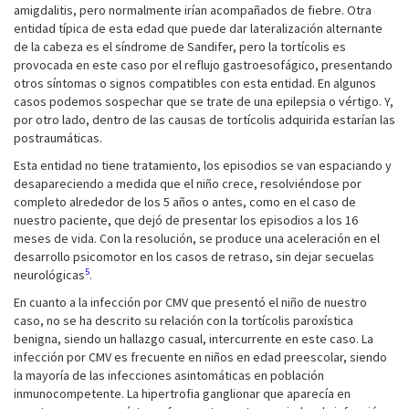
amigdalitis, pero normalmente irían acompañados de fiebre. Otra
entidad típica de esta edad que puede dar lateralización alternante
de la cabeza es el síndrome de Sandifer, pero la tortícolis es
provocada en este caso por el reflujo gastroesofágico, presentando
otros síntomas o signos compatibles con esta entidad. En algunos
casos podemos sospechar que se trate de una epilepsia o vértigo. Y,
por otro lado, dentro de las causas de tortícolis adquirida estarían las
postraumáticas.
Esta entidad no tiene tratamiento, los episodios se van espaciando y
desapareciendo a medida que el niño crece, resolviéndose por
completo alrededor de los 5 años o antes, como en el caso de
nuestro paciente, que dejó de presentar los episodios a los 16
meses de vida. Con la resolución, se produce una aceleración en el
desarrollo psicomotor en los casos de retraso, sin dejar secuelas
5
neurológicas
.
En cuanto a la infección por CMV que presentó el niño de nuestro
caso, no se ha descrito su relación con la tortícolis paroxística
benigna, siendo un hallazgo casual, intercurrente en este caso. La
infección por CMV es frecuente en niños en edad preescolar, siendo
la mayoría de las infecciones asintomáticas en población
inmunocompetente. La hipertrofia ganglionar que aparecía en