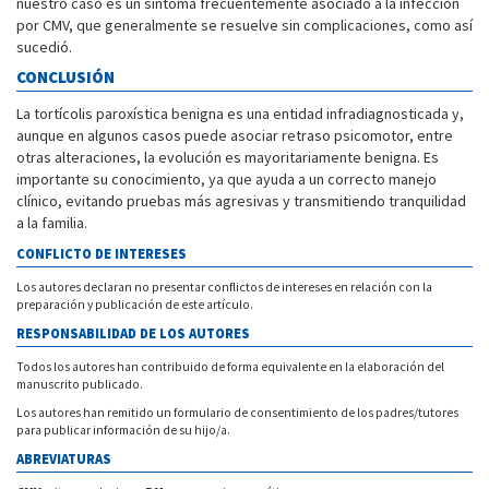
nuestro caso es un síntoma frecuentemente asociado a la infección
por CMV, que generalmente se resuelve sin complicaciones, como así
sucedió.
CONCLUSIÓN
La tortícolis paroxística benigna es una entidad infradiagnosticada y,
aunque en algunos casos puede asociar retraso psicomotor, entre
otras alteraciones, la evolución es mayoritariamente benigna. Es
importante su conocimiento, ya que ayuda a un correcto manejo
clínico, evitando pruebas más agresivas y transmitiendo tranquilidad
a la familia.
CONFLICTO DE INTERESES
Los autores declaran no presentar conflictos de intereses en relación con la
preparación y publicación de este artículo.
RESPONSABILIDAD DE LOS AUTORES
Todos los autores han contribuido de forma equivalente en la elaboración del
manuscrito publicado.
Los autores han remitido un formulario de consentimiento de los padres/tutores
para publicar información de su hijo/a.
ABREVIATURAS