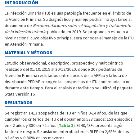
INTRODUCCIÓN
La infección urinaria (ITU) es una patología frecuente en el ámbito de
la Atención Primaria. Su diagnóstico y manejo podrían no ajustarse al
documento de
Recomendaciones sobre el diagnóstico y tratamiento
de la infección urinaria
publicado en 2019. Se propone un estudio a
nivel nacional cuyo objetivo principal será conocer el manejo de la ITU
en Atención Primaria.
MATERIAL Y MÉTODOS
Estudio observacional, descriptivo, prospectivo y multicéntrico
realizado del 01/10/2019 al 30/12/2020, donde 207 pediatras de
Atención Primaria reclutados entre socios de la AEPap y la lista de
distribución PEDIAP recogen las sospechas de ITU confirmadas o no
durante este tiempo. Para el análisis estadístico se utilizó el paquete
Stata versión 16.
RESULTADOS
Se registran 1413 sospechas de ITU en niños 0-14 años, de las que
cumplen los criterios de ITU del documento 533 casos: 153 episodios
en <2 años y 380 en >2 años (
Tabla 1
). El 48,43% presenta algún
factor de riesgo. Se aislaron enterobacterias BLEE en 2,63% de los
<2 años y 0,80% en los mayores.