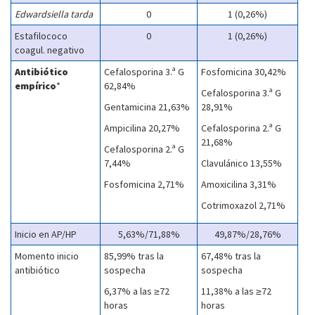
Edwardsiella tarda
0
1 (0,26%)
Estafilococo
0
1 (0,26%)
coagul. negativo
Antibiótico
Cefalosporina 3.ª G
Fosfomicina 30,42%
empírico
*
62,84%
Cefalosporina 3.ª G
Gentamicina 21,63%
28,91%
Ampicilina 20,27%
Cefalosporina 2.ª G
21,68%
Cefalosporina 2.ª G
7,44%
Clavulánico 13,55%
Fosfomicina 2,71%
Amoxicilina 3,31%
Cotrimoxazol 2,71%
Inicio en AP/HP
5,63%/71,88%
49,87%/28,76%
Momento inicio
85,99% tras la
67,48% tras la
antibiótico
sospecha
sospecha
6,37% a las ≥72
11,38% a las ≥72
horas
horas