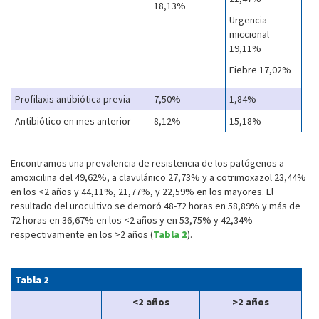
18,13%
Urgencia
miccional
19,11%
Fiebre 17,02%
Profilaxis antibiótica previa
7,50%
1,84%
Antibiótico en mes anterior
8,12%
15,18%
Encontramos una prevalencia de resistencia de los patógenos a
amoxicilina del 49,62%, a clavulánico 27,73% y a cotrimoxazol 23,44%
en los <2 años y 44,11%, 21,77%, y 22,59% en los mayores. El
resultado del urocultivo se demoró 48-72 horas en 58,89% y más de
72 horas en 36,67% en los <2 años y en 53,75% y 42,34%
respectivamente en los >2 años (
Tabla 2
).
Tabla 2
<2 años
>2 años