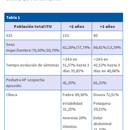
Tabla 1
Población total ITU
<2 años
>2 años
533
153
80
Sexo
62,26%/37,74%
86,61%/13,39%
mujer/hombre:79,30%/20,70%
<24 h en
<24 h en
Tiempo evolución de síntomas
51,57% hasta 3
42,52% hasta 3
días 35,85%
días en 40,68%
Pediatra AP sospecha
41,25%
61,32%
episodio
Clínica
Fiebre 69,38%
Disuria 72,51%
Irritabilidad
Polaquiria
31,25%
39,53%
Anorexia 20%
Dolor
abdominal
Vómitos
21,47%