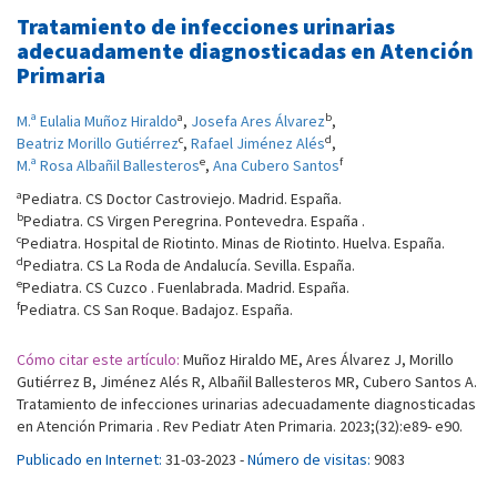
Tratamiento de infecciones urinarias
adecuadamente diagnosticadas en Atención
Primaria
a
b
M.ª Eulalia Muñoz Hiraldo
,
Josefa Ares Álvarez
,
c
d
Beatriz Morillo Gutiérrez
,
Rafael Jiménez Alés
,
e
f
M.ª Rosa Albañil Ballesteros
,
Ana Cubero Santos
a
Pediatra. CS Doctor Castroviejo. Madrid. España.
b
Pediatra. CS Virgen Peregrina. Pontevedra. España .
c
Pediatra. Hospital de Riotinto. Minas de Riotinto. Huelva. España.
d
Pediatra. CS La Roda de Andalucía. Sevilla. España.
e
Pediatra. CS Cuzco . Fuenlabrada. Madrid. España.
f
Pediatra. CS San Roque. Badajoz. España.
Cómo citar este artículo:
Muñoz Hiraldo ME, Ares Álvarez J, Morillo
Gutiérrez B, Jiménez Alés R, Albañil Ballesteros MR, Cubero Santos A.
Tratamiento de infecciones urinarias adecuadamente diagnosticadas
en Atención Primaria . Rev Pediatr Aten Primaria. 2023;(32):e89- e90.
Publicado en Internet:
31-03-2023 -
Número de visitas:
9083