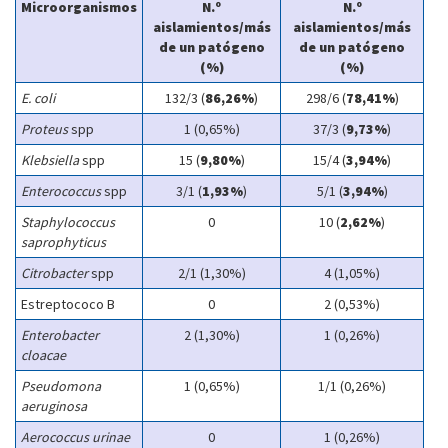
Microorganismos
N.º
N.º
aislamientos/más
aislamientos/más
de un patógeno
de un patógeno
(%)
(%)
E. coli
132/3 (
86,26%
)
298/6 (
78,41%
)
Proteus
spp
1 (0,65%)
37/3 (
9,73%
)
Klebsiella
spp
15 (
9,80%
)
15/4 (
3,94%
)
Enterococcus
spp
3/1 (
1,93%
)
5/1 (
3,94%
)
Staphylococcus
0
10 (
2,62%
)
saprophyticus
Citrobacter
spp
2/1 (1,30%)
4 (1,05%)
Estreptococo B
0
2 (0,53%)
Enterobacter
2 (1,30%)
1 (0,26%)
cloacae
Pseudomona
1 (0,65%)
1/1 (0,26%)
aeruginosa
Aerococcus urinae
0
1 (0,26%)