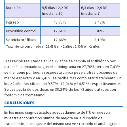
Duración
9,5 días ±2,2 DS
6,3 días ±2,9 DS
(mediana 10)
(mediana 7)
Ingreso
43,75%
3,43%
Urocultivo control
17,61%
30%
Se inicia profilaxis
12,66%
3,19%
* Tratamiento combinado en 25,68% en <2 años y 2,40% en >2 años;
Tras recibir resultados en los <2 años se cambia el antibiótico por
otro más adecuado según el antibiograma en 27,70% pero en 7,43%
se mantiene por buena respuesta clínica pese a otras opciones de
menor espectro y en 5,41% se recibe tras completar tratamiento. En
los >2 años las cifras son 9,57%, 12,04% y 14,51% respectivamente.
Se usa pauta de dos dosis en 38,24% de los >2 años tratados con
fosfomicina trometamol.
CONCLUSIONES
En los niños diagnosticados adecuadamente de ITU en nuestra
muestra encontramos puntos de mejora en la duración del
tratamiento, el no ajuste del mismo una vez recibido el antibiograma