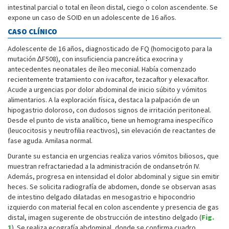
intestinal parcial o total en íleon distal, ciego o colon ascendente. Se
expone un caso de SOID en un adolescente de 16 años.
CASO CLÍNICO
Adolescente de 16 años, diagnosticado de FQ (homocigoto para la
mutación ∆F508), con insuficiencia pancreática exocrina y
antecedentes neonatales de íleo meconial. Había comenzado
recientemente tratamiento con ivacaftor, tezacaftor y elexacaftor.
Acude a urgencias por dolor abdominal de inicio súbito y vómitos
alimentarios. A la exploración física, destaca la palpación de un
hipogastrio doloroso, con dudosos signos de irritación peritoneal.
Desde el punto de vista analítico, tiene un hemograma inespecífico
(leucocitosis y neutrofilia reactivos), sin elevación de reactantes de
fase aguda. Amilasa normal.
Durante su estancia en urgencias realiza varios vómitos biliosos, que
muestran refractariedad a la administración de ondansetrón IV.
Además, progresa en intensidad el dolor abdominal y sigue sin emitir
heces. Se solicita radiografía de abdomen, donde se observan asas
de intestino delgado dilatadas en mesogastrio e hipocondrio
izquierdo con material fecal en colon ascendente y presencia de gas
distal, imagen sugerente de obstrucción de intestino delgado (
Fig.
1
). Se realiza ecografía abdominal, donde se confirma cuadro