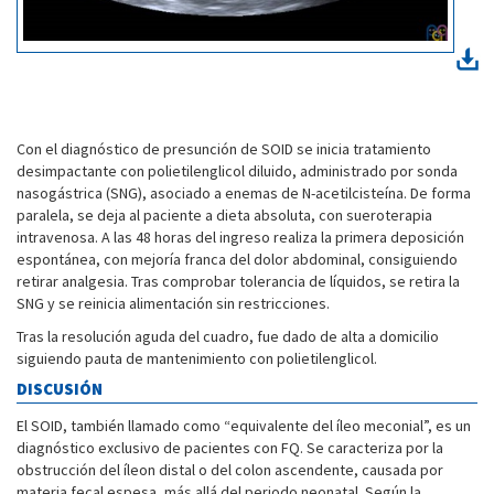
Con el diagnóstico de presunción de SOID se inicia tratamiento
desimpactante con polietilenglicol diluido, administrado por sonda
nasogástrica (SNG), asociado a enemas de N-acetilcisteína. De forma
paralela, se deja al paciente a dieta absoluta, con sueroterapia
intravenosa. A las 48 horas del ingreso realiza la primera deposición
espontánea, con mejoría franca del dolor abdominal, consiguiendo
retirar analgesia. Tras comprobar tolerancia de líquidos, se retira la
SNG y se reinicia alimentación sin restricciones.
Tras la resolución aguda del cuadro, fue dado de alta a domicilio
siguiendo pauta de mantenimiento con polietilenglicol.
DISCUSIÓN
El SOID, también llamado como “equivalente del íleo meconial”, es un
diagnóstico exclusivo de pacientes con FQ. Se caracteriza por la
obstrucción del íleon distal o del colon ascendente, causada por
materia fecal espesa, más allá del periodo neonatal. Según la