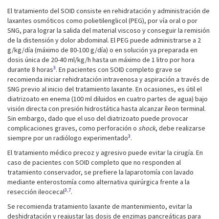
El tratamiento del SOID consiste en rehidratación y administración de
laxantes osmóticos como polietilenglicol (PEG), por vía oral o por
SNG, para lograr la salida del material viscoso y conseguir la remisión
de la distensión y dolor abdominal. El PEG puede administrarse a 2
g/kg/día (máximo de 80-100 g/día) o en solución ya preparada en
dosis única de 20-40 ml/kg/h hasta un máximo de 1 litro por hora
3
durante 8 horas
. En pacientes con SOID completo grave se
recomienda iniciar rehidratación intravenosa y aspiración a través de
SNG previo al inicio del tratamiento laxante. En ocasiones, es útil el
diatrizoato en enema (100 ml diluidos en cuatro partes de agua) bajo
visión directa con presión hidrostática hasta alcanzar íleon terminal.
Sin embargo, dado que el uso del diatrizoato puede provocar
complicaciones graves, como perforación o
shock
, debe realizarse
3
siempre por un radiólogo experimentado
.
El tratamiento médico precoz y agresivo puede evitar la cirugía. En
caso de pacientes con SOID completo que no responden al
tratamiento conservador, se prefiere la laparotomía con lavado
mediante enterostomía como alternativa quirúrgica frente a la
3,7
resección ileocecal
.
Se recomienda tratamiento laxante de mantenimiento, evitar la
deshidratación y reajustar las dosis de enzimas pancreáticas para