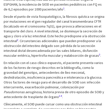
ESPGHAN, la incidencia de SIOD en pacientes pediátricos con FQ es
1
de 6,2 episodios por 1000 pacientes/año
.
Desde el punto de vista fisiopatológico, la fibrosis quística se origina
por mutaciones en el gen regulador del canal transmembrana CFTR
(localizado en el cromosoma 7q31), que provoca alteraciones en el
transporte del cloro. A nivel intestinal, se disminuye la secreción de
agua y cloro a la luz intestinal. Este hecho predispone a la obstrucción
2
intestinal
. Circunstancias adicionales que pueden predisponer a la
obstrucción del intestino delgado son: pérdida de la secreción
intestinal distal desencadenada por las sales biliares, disfunción
3
muscular entérica, hipertrofia muscular y malabsorción de grasas
.
En relación con el caso clínico expuesto, el paciente presenta varios
de los factores de riesgo descritos en la bibliografía, como la
gravedad del genotipo, antecedentes de íleo meconial,
deshidratación, insuficiencia pancreática e intolerancia a la glucosa.
Otros factores de riesgo para el desarrollo de SOID son: infección
intercurrente, exacerbación pulmonar, colonización por
Pseudomonas aeruginosa
, historia previa de otro episodio de SOID y
2-4
antecedente de trasplante de órgano
.
Clínicamente, el SOID puede cursar como una obstrucción intestinal