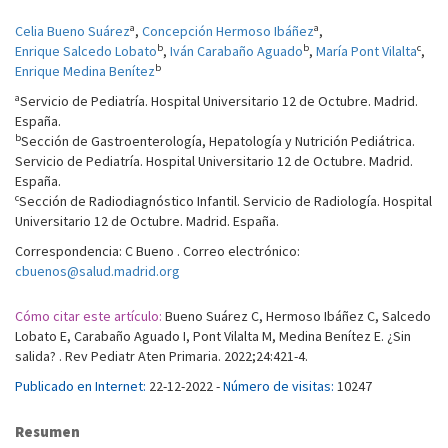
a
a
Celia Bueno Suárez
,
Concepción Hermoso Ibáñez
,
b
b
c
Enrique Salcedo Lobato
,
Iván Carabaño Aguado
,
María Pont Vilalta
,
b
Enrique Medina Benítez
a
Servicio de Pediatría. Hospital Universitario 12 de Octubre. Madrid.
España.
b
Sección de Gastroenterología, Hepatología y Nutrición Pediátrica.
Servicio de Pediatría. Hospital Universitario 12 de Octubre. Madrid.
España.
c
Sección de Radiodiagnóstico Infantil. Servicio de Radiología. Hospital
Universitario 12 de Octubre. Madrid. España.
Correspondencia: C Bueno . Correo electrónico:
cbuenos@salud.madrid.org
Cómo citar este artículo:
Bueno Suárez C, Hermoso Ibáñez C, Salcedo
Lobato E, Carabaño Aguado I, Pont Vilalta M, Medina Benítez E. ¿Sin
salida? . Rev Pediatr Aten Primaria. 2022;24:421-4.
Publicado en Internet:
22-12-2022 -
Número de visitas:
10247
Resumen