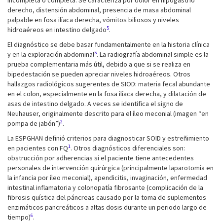
incompleta o completa. Se caracteriza por dolor en hipogastrio
derecho, distensión abdominal, presencia de masa abdominal
palpable en fosa ilíaca derecha, vómitos biliosos y niveles
5
hidroaéreos en intestino delgado
.
El diagnóstico se debe basar fundamentalmente en la historia clínica
5
y en la exploración abdominal
. La radiografía abdominal simple es la
prueba complementaria más útil, debido a que si se realiza en
bipedestación se pueden apreciar niveles hidroaéreos. Otros
hallazgos radiológicos sugerentes de SIOD: materia fecal abundante
en el colon, especialmente en la fosa ilíaca derecha, y dilatación de
asas de intestino delgado. A veces se identifica el signo de
Neuhauser, originalmente descrito para el íleo meconial (imagen “en
2
pompa de jabón”)
.
La ESPGHAN definió criterios para diagnosticar SOID y estreñimiento
1
en pacientes con FQ
. Otros diagnósticos diferenciales son:
obstrucción por adherencias si el paciente tiene antecedentes
personales de intervención quirúrgica (principalmente laparotomía en
la infancia por íleo meconial), apendicitis, invaginación, enfermedad
intestinal inflamatoria y colonopatía fibrosante (complicación de la
fibrosis quística del páncreas causado por la toma de suplementos
enzimáticos pancreáticos a altas dosis durante un periodo largo de
6
tiempo)
.