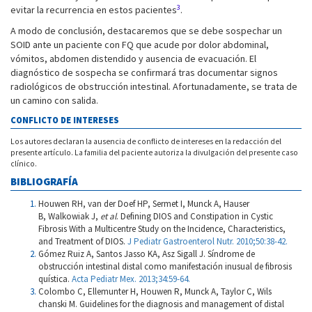
3
evitar la recurrencia en estos pacientes
.
A modo de conclusión, destacaremos que se debe sospechar un
SOID ante un paciente con FQ que acude por dolor abdominal,
vómitos, abdomen distendido y ausencia de evacuación. El
diagnóstico de sospecha se confirmará tras documentar signos
radiológicos de obstrucción intestinal. Afortunadamente, se trata de
un camino con salida.
CONFLICTO DE INTERESES
Los autores declaran la ausencia de conflicto de intereses en la redacción del
presente artículo. La familia del paciente autoriza la divulgación del presente caso
clínico.
BIBLIOGRAFÍA
Houwen RH, van der Doef HP, Sermet I, Munck A, Hauser
B, Walkowiak J,
et al
. Defining DIOS and Constipation in Cystic
Fibrosis With a Multicentre Study on the Incidence, Characteristics,
and Treatment of DIOS.
J Pediatr Gastroenterol Nutr. 2010;50:38-42.
Gómez Ruiz A, Santos Jasso KA, Asz Sigall J. Síndrome de
obstrucción intestinal distal como manifestación inusual de fibrosis
quística.
Acta Pediatr Mex. 2013;34:59-64.
Colombo C, Ellemunter H, Houwen R, Munck A, Taylor C, Wils
chanski M. Guidelines for the diagnosis and management of distal