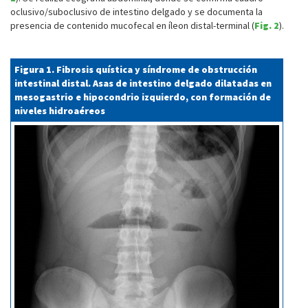
oclusivo/suboclusivo de intestino delgado y se documenta la
presencia de contenido mucofecal en íleon distal-terminal (
Fig. 2
).
Figura 1. Fibrosis quística y síndrome de obstrucción
intestinal distal. Asas de intestino delgado dilatadas en
mesogastrio e hipocondrio izquierdo, con formación de
niveles hidroaéreos