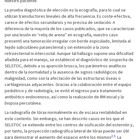
nuestro paciente.
La prueba diagnóstica de elección es la ecografía, para lo cual se
utilizan transductores lineales de alta frecuencia. Es coste-efectiva,
carece de efectos secundarios y no precisa de sedación. A
diferencia de la mayoría de los casos publicados, que se caracterizan
por una lesión en “reloj de arena” en ecografía, nuestro caso
presentó una tumoración irregular con borde espiculado, limitada al
tejido subcutáneo paraesternal y sin extensión a la zona
retroesternal ni intercostal. Aunque tal hallazgo supone una dificultad
añadida para el manejo, se estableció el diagnóstico de sospecha de
SELSTOC, debido a su aparición brusca, los parámetros analíticos
dentro de la normalidad y la ausencia de signos radiológicos de
malignidad, como son la afectación de las estructuras óseas o
cartilaginosas adyacentes. Gracias a la colaboración entre el equipo
pediátrico y de radiología, se evitó el ingreso para tratamiento
antibiótico endovenoso, así como la realización de RM inicial y la
biopsia percutánea.
La radiografía de tórax normalmente es de escasa rentabilidad en
este contexto. Sin embargo, se han descrito casos en los que el
SELSTOC se extiende entre los centros de osificación del esternón y,
por tanto, la proyección radiográfica lateral de tórax puede ser útil
2,5
para demostrar el aumento del espacio entre los mismos
. La