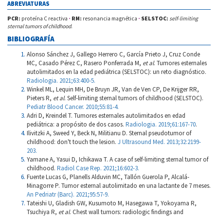
ABREVIATURAS
PCR:
proteína C reactiva
·
RM:
resonancia magnética
·
SELSTOC:
self-limiting
sternal tumors of childhood
.
BIBLIOGRAFÍA
Alonso Sánchez J, Gallego Herrero C, García Prieto J, Cruz Conde
MC, Casado Pérez C, Rasero Ponferrada M,
et al
. Tumores esternales
autolimitados en la edad pediátrica (SELSTOC): un reto diagnóstico.
Radiologia. 2021;63:400-5.
Winkel ML, Lequin MH, De Bruyn JR, Van de Ven CP, De Krijger RR,
Pieters R,
et al
. Self-limiting sternal tumors of childhood (SELSTOC).
Pediatr Blood Cancer. 2010;55:81-4.
Adri D, Kreindel T. Tumores esternales autolimitados en edad
pediátrica: a propósito de dos casos.
Radiologia. 2019;61:167-70
.
Ilivitzki A, Sweed Y, Beck N, Militianu D. Sternal pseudotumor of
childhood: don't touch the lesion.
J Ultrasound Med. 2013;32:2199-
203.
Yamane A, Yasui D, Ichikawa T. A case of self-limiting sternal tumor of
childhood.
Radiol Case Rep. 2021;16:602-3.
Fuente Lucas G, Planells Alduvin MC, Tallón Guerola P, Alcalá-
Minagorre P. Tumor esternal autolimitado en una lactante de 7 meses.
An Pedriatr (Barc). 2021;95:57-9.
Tateishi U, Gladish GW, Kusumoto M, Hasegawa T, Yokoyama R,
Tsuchiya R,
et al
. Chest wall tumors: radiologic findings and