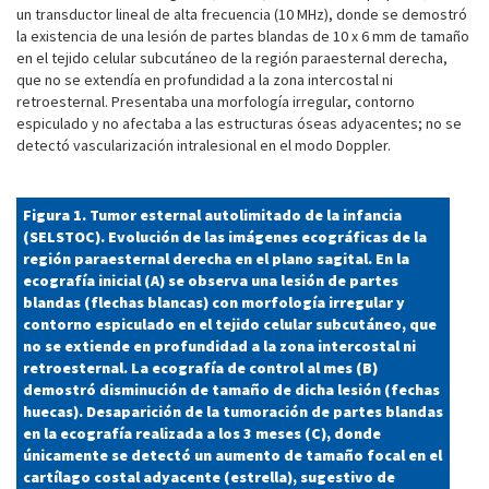
un transductor lineal de alta frecuencia (10 MHz), donde se demostró
la existencia de una lesión de partes blandas de 10 x 6 mm de tamaño
en el tejido celular subcutáneo de la región paraesternal derecha,
que no se extendía en profundidad a la zona intercostal ni
retroesternal. Presentaba una morfología irregular, contorno
espiculado y no afectaba a las estructuras óseas adyacentes; no se
detectó vascularización intralesional en el modo Doppler.
Figura 1. Tumor esternal autolimitado de la infancia
(SELSTOC). Evolución de las imágenes ecográficas de la
región paraesternal derecha en el plano sagital. En la
ecografía inicial (A) se observa una lesión de partes
blandas (flechas blancas) con morfología irregular y
contorno espiculado en el tejido celular subcutáneo, que
no se extiende en profundidad a la zona intercostal ni
retroesternal. La ecografía de control al mes (B)
demostró disminución de tamaño de dicha lesión (fechas
huecas). Desaparición de la tumoración de partes blandas
en la ecografía realizada a los 3 meses (C), donde
únicamente se detectó un aumento de tamaño focal en el
cartílago costal adyacente (estrella), sugestivo de