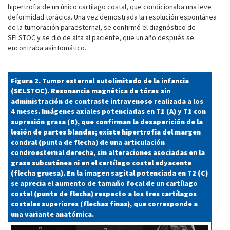
hipertrofia de un único cartílago costal, que condicionaba una leve
deformidad torácica. Una vez demostrada la resolución espontánea
de la tumoración paraesternal, se confirmó el diagnóstico de
SELSTOC y se dio de alta al paciente, que un año después se
encontraba asintomático.
Figura 2. Tumor esternal autolimitado de la infancia
(SELSTOC). Resonancia magnética de tórax sin
administración de contraste intravenoso realizada a los
4 meses. Imágenes axiales potenciadas en T1 (A) y T1 con
supresión grasa (B), que confirman la desaparición de la
lesión de partes blandas; existe hipertrofia del margen
condral (punta de flecha) de una articulación
condroesternal derecha, sin alteraciones asociadas en la
grasa subcutánea ni en el cartílago costal adyacente
(flecha gruesa). En la imagen sagital potenciada en T2 (C)
se aprecia el aumento de tamaño focal de un cartílago
costal (punta de flecha) respecto a los tres cartílagos
costales superiores (flechas finas), que corresponde a
una variante anatómica.