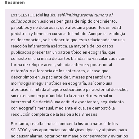
Resumen
Los SELSTOC (del inglés,
self-limiting sternal tumors of
childhood
) son lesiones benignas de rápido crecimiento,
palpables y no dolorosas, que afectan a pacientes en edad
pediátrica y tienen un curso autolimitado. Aunque su etiología
es desconocida, se ha descrito que está relacionada con una
reacción inflamatoria aséptica. La mayoría de los casos
publicados presentan un patrón típico en ecografía, que
consiste en una masa de partes blandas no vascularizada con
forma de reloj de arena, situada anterior y posterior al
esternón. A diferencia de los anteriores, el caso que
describimos en un paciente de 9 meses presentó una
morfología irregular atípica en ecografía, así como una
afectación limitada al tejido subcutáneo paraesternal derecho,
sin extensión en profundidad a la zona retroesternal ni
intercostal. Se decidió una actitud expectante y seguimiento
con ecografía mensual, mediante el cual se demostró la
resolución completa de la lesión a los 3 meses.
Por tanto, resulta crucial conocer la historia natural de los
SELSTOC y sus apariencias radiológicas típicas y atípicas, para
no causar alarma, optar por un manejo conservador y evitar los