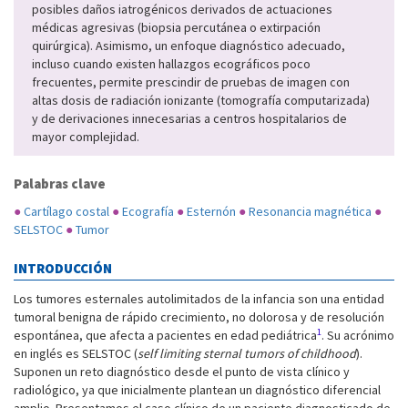
posibles daños iatrogénicos derivados de actuaciones
médicas agresivas (biopsia percutánea o extirpación
quirúrgica). Asimismo, un enfoque diagnóstico adecuado,
incluso cuando existen hallazgos ecográficos poco
frecuentes, permite prescindir de pruebas de imagen con
altas dosis de radiación ionizante (tomografía computarizada)
y de derivaciones innecesarias a centros hospitalarios de
mayor complejidad.
Palabras clave
●
Cartílago costal
●
Ecografía
●
Esternón
●
Resonancia magnética
●
SELSTOC
●
Tumor
INTRODUCCIÓN
Los tumores esternales autolimitados de la infancia son una entidad
tumoral benigna de rápido crecimiento, no dolorosa y de resolución
1
espontánea, que afecta a pacientes en edad pediátrica
. Su acrónimo
en inglés es SELSTOC (
self limiting sternal tumors of childhood
).
Suponen un reto diagnóstico desde el punto de vista clínico y
radiológico, ya que inicialmente plantean un diagnóstico diferencial