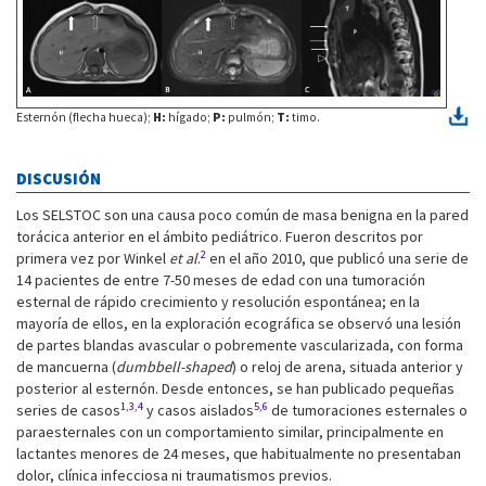
Esternón (flecha hueca);
H:
hígado;
P:
pulmón;
T:
timo.
DISCUSIÓN
Los SELSTOC son una causa poco común de masa benigna en la pared
torácica anterior en el ámbito pediátrico. Fueron descritos por
2
primera vez por Winkel
et al
.
en el año 2010, que publicó una serie de
14 pacientes de entre 7-50 meses de edad con una tumoración
esternal de rápido crecimiento y resolución espontánea; en la
mayoría de ellos, en la exploración ecográfica se observó una lesión
de partes blandas avascular o pobremente vascularizada, con forma
de mancuerna (
dumbbell-shaped
) o reloj de arena, situada anterior y
posterior al esternón. Desde entonces, se han publicado pequeñas
1,3,4
5,6
series de casos
y casos aislados
de tumoraciones esternales o
paraesternales con un comportamiento similar, principalmente en
lactantes menores de 24 meses, que habitualmente no presentaban
dolor, clínica infecciosa ni traumatismos previos.