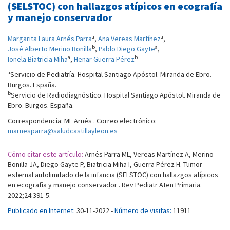
(SELSTOC) con hallazgos atípicos en ecografía
y manejo conservador
a
a
Margarita Laura Arnés Parra
,
Ana Vereas Martínez
,
b
a
José Alberto Merino Bonilla
,
Pablo Diego Gayte
,
a
b
Ionela Biatricia Miha
,
Henar Guerra Pérez
a
Servicio de Pediatría. Hospital Santiago Apóstol. Miranda de Ebro.
Burgos. España.
b
Servicio de Radiodiagnóstico. Hospital Santiago Apóstol. Miranda de
Ebro. Burgos. España.
Correspondencia: ML Arnés . Correo electrónico:
marnesparra@saludcastillayleon.es
Cómo citar este artículo:
Arnés Parra ML, Vereas Martínez A, Merino
Bonilla JA, Diego Gayte P, Biatricia Miha I, Guerra Pérez H. Tumor
esternal autolimitado de la infancia (SELSTOC) con hallazgos atípicos
en ecografía y manejo conservador . Rev Pediatr Aten Primaria.
2022;24:391-5.
Publicado en Internet:
30-11-2022 -
Número de visitas:
11911