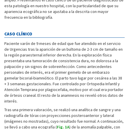
amplio. Presentamos el caso clínico de un paciente diagnosticado de
esta patología en nuestro hospital, con la particularidad de que su
apariencia ecográfica no se ajustaba a la descrita con mayor
frecuencia en la bibliografía.
CASO CLÍNICO
Paciente varón de 9 meses de edad que fue atendido en el servicio
de Urgencias tras la aparición de un bultoma de 2-3 cm de tamaño en
la región paraesternal inferior derecha. En la exploración física
presentaba una tumoración de consistencia dura, no dolorosa a la
palpación y sin signos de sobreinfección. Como antecedentes
personales de interés, era el primer gemelo de un embarazo
gemelar bicorial-biamniótico. El parto tuvo lugar por cesárea a las 38
+ 3 semanas gestacionales. Fue controlado por Ortopedia Infantil y
Atención Temprana por plagiocefalia, motivo por el cual era portador
de órtesis craneal. El resto de la anamnesis no reveló otros datos de
interés.
Tras una primera valoración, se realizó una analítica de sangre y una
radiografía de tórax con proyecciones posteroanterior y lateral
(imágenes no mostradas), cuyo resultado fue normal. A continuación,
se llevó a cabo una ecografía (
Fig. 1A
) de la anomalía palpable, con