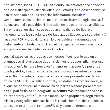
Actualmente, los SELSTOC siguen siendo una entidad poco conocida
debido a su baja prevalencia. Aunque su etiología es desconocida, se
2
han relacionado con una reacción inflamatoria aséptica
.
Generalmente, los pacientes no presentan sintomatología, más allá
de una anomalía palpable, ni alteración de los parámetros analíticos.
Sin embargo, en algún caso puede acompañarse de fiebre e
incremento de los reactantes de fase aguda (leucocitosis, proteína C
reactiva [PCR] y procalcitonina), lo que justificaría el empleo de
tratamiento antibiótico e, incluso, el drenaje percutáneo guiado con
1
ecografía si existen colecciones líquidas
.
Los hallazgos en las pruebas son inespecíficos, por lo que en el
diagnóstico diferencial se deben incluir los procesos inflamatorios,
2
7
8
infecciones
, tumores benignos
y tumores malignos
, a pesar de
que la patología neoplásica de la pared torácica es infrecuente en
niños. No obstante, ante un paciente con una presentación clínica
típica de SELSTOC, analítica normal y sin datos de infección local, en
el que se identifica una tumoración de partes blandas paraesternal
con el patrón típico en ecografía, la actitud más recomendada es la
1,2,4
de “esperar y ver”
. De este modo, se ha propuesto seguimiento
clínico y ecográfico mensual hasta la resolución total de la lesión, lo
1,4
que suele ocurrir en 1-18 meses
, tal y como se demostró en