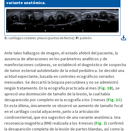
variante anatómica.
C:
cartílagos costales; pleura (puntas de flecha);
P:
pulmón.
Ante tales hallazgos de imagen, el estado afebril del paciente, la
ausencia de alteraciones en los parámetros analíticos y de
manifestaciones cutáneas, se estableció el diagnóstico de sospecha
de tumor esternal autolimitado de la edad pediátrica. Se decidió una
actitud expectante, basada en controles ecográficos seriados
mensuales. Se descartó la biopsia percutánea y no se administró
ningún tratamiento. En la ecografía practicada al mes (
Fig. 1B
), se
apreció una disminución de tamaño de la lesión, la cual había
desaparecido por completo en la ecografía a los 3 meses (
Fig. 1C
).
En esta última, únicamente se observó un aumento de tamaño focal
en el cartílago costal adyacente, junto a la articulación
condroesternal, que era sugestivo de una variante anatómica. Una
resonancia magnética (RM) realizada a los 4 meses (
Fig. 2
) confirmó
la desaparición completa de la lesión de partes blandas, así como la