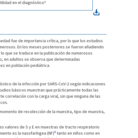
ilidad en el diagnóstico?
edad fue de importancia crítica, por lo que los estudios
numerosos. En los meses posteriores se fueron añadiendo
 lo que se traduce en la publicación de numerosos
ico, en adultos se observa que determinadas
vez en población pediátrica.
nóstico de la infección por SARS-CoV-2 según indicaciones
estudios básicos muestran que prácticamente todas las
correlación con la carga viral, sin que ninguna de las
icos.
 momento de recolección de la muestra, tipo de muestra,
s valores de S y E en muestras de tracto respiratorio
4
miento es la nasofaríngea (NF)
tanto en niños como en