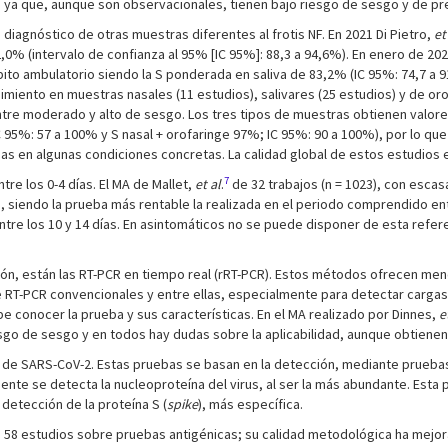
 ya que, aunque son observacionales, tienen bajo riesgo de sesgo y de pre
iagnóstico de otras muestras diferentes al frotis NF. En 2021 Di Pietro,
et
,0% (intervalo de confianza al 95% [IC 95%]: 88,3 a 94,6%). En enero de 20
to ambulatorio siendo la S ponderada en saliva de 83,2% (IC 95%: 74,7 a 91
dimiento en muestras nasales (11 estudios), salivares (25 estudios) y de o
ntre moderado y alto de sesgo. Los tres tipos de muestras obtienen valores
C 95%: 57 a 100% y S nasal + orofaringe 97%; IC 95%: 90 a 100%), por lo qu
das en algunas condiciones concretas. La calidad global de estos estudios 
7
re los 0-4 días. El MA de Mallet,
et al
.
de 32 trabajos (n = 1023), con esca
siendo la prueba más rentable la realizada en el periodo comprendido entre
ntre los 10 y 14 días. En asintomáticos no se puede disponer de esta refere
ión, están las RT-PCR en tiempo real (rRT-PCR). Estos métodos ofrecen men
 RT-PCR convencionales y entre ellas, especialmente para detectar cargas 
e conocer la prueba y sus características. En el MA realizado por Dinnes,
e
riesgo de sesgo y en todos hay dudas sobre la aplicabilidad, aunque obtien
os de SARS-CoV-2. Estas pruebas se basan en la detección, mediante prue
ente se detecta la nucleoproteína del virus, al ser la más abundante. Esta
a detección de la proteína S (
spike
), más específica.
de 58 estudios sobre pruebas antigénicas; su calidad metodológica ha mejo