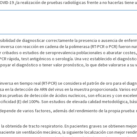
ID-19 ¿la realización de pruebas radiológicas frente a no hacerlas tiene ut
sibilidad de diagnosticar correctamente la presencia o ausencia de enferm
ón inversa con reacción en cadena de la polimerasa (RT-PCR o PCR) fueron 
r cribados o estudios de seroprevalencia poblacionales o abaratar costes,
 PCR rápida, test antigénicos o serología. Una vez establecido el diagnóst
 apoyar el diagnóstico o tener valor pronóstico, lo que debe valorarse a su 
inversa en tiempo real (RT-PCR) se considera el patrón de oro para el diag
asa en la detección de ARN del virus en la muestra proporcionada. Varios 
ras pruebas de detección de ácidos nucleicos, son eficaces y con excelente 
ecificidad (E) del 100%. Son estudios de elevada calidad metodológica, bás
R depende de varios factores, además del rendimiento de la propia prueba:
la obtenida de tracto respiratorio. En pacientes graves se obtienen mejore
aciente sin ventilación mecánica, la siguiente localización con mejor rendi