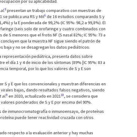
ocupación por su aplicabilidad.
5
 al
.
presentan un trabajo comparativo con muestras de
6
21 se publica una RS y MA
de 16 estudios comparando S y
,4%) y la E ponderada de 99,2% (IC 95%: 98,2 a 99,8%). El
rofaringe (seis solo de orofaringe y cuatro combinados con
 de S menores que el frotis NF (S nasal 82%; IC 95%: 73 a
e concluyen que la muestra NF sigue siendo el patrón de
es baja y no se desagregan los datos pediátricos.
sa representación pediátrica, presenta datos sobre
 el día 1 y 4 de inicio de los síntomas (89% [IC 95%: 83 a
ncia temporal, por lo que los valores de S y E son
or S y E que los convencionales y muestran diferencias en
virales bajas, dando resultados falsos negativos, siendo
9
10
t al
.
en 2020, actualizado en 2021
, se considera que
en valores ponderados de S y E por encima del 90%.
bas de inmunocromatografía o inmunoensayo, de proteínas
 proteína puede tener reactividad cruzada con otros
rado respecto a la evaluación anterior y hay muchas