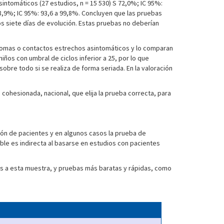
ntomáticos (27 estudios, n = 15 530) S 72,0%; IC 95%:
98,9%; IC 95%: 93,6 a 99,8%. Concluyen que las pruebas
os siete días de evolución. Estas pruebas no deberían
ntomas o contactos estrechos asintomáticos y lo comparan
ños con umbral de ciclos inferior a 25, por lo que
obre todo si se realiza de forma seriada. En la valoración
cohesionada, nacional, que elija la prueba correcta, para
ción de pacientes y en algunos casos la prueba de
ible es indirecta al basarse en estudios con pacientes
tas a esta muestra, y pruebas más baratas y rápidas, como