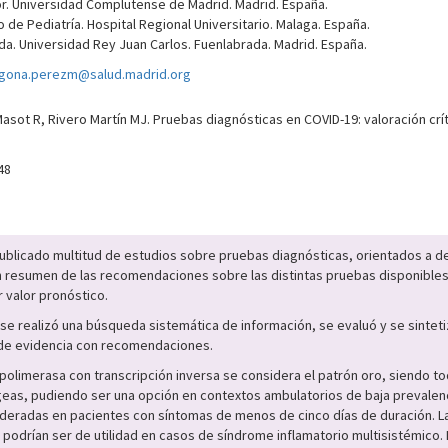
nor. Universidad Complutense de Madrid. Madrid. España.
o de Pediatría. Hospital Regional Universitario. Malaga. España.
ada. Universidad Rey Juan Carlos. Fuenlabrada. Madrid. España.
gona.perezm@salud.madrid.org
ot R, Rivero Martín MJ. Pruebas diagnósticas en COVID-19: valoración críti
48
blicado multitud de estudios sobre pruebas diagnósticas, orientados a det
n resumen de las recomendaciones sobre las distintas pruebas disponibles y 
 valor pronóstico.
e realizó una búsqueda sistemática de información, se evaluó y se sintetizó
 de evidencia con recomendaciones.
 polimerasa con transcripción inversa se considera el patrón oro, siendo t
íngeas, pudiendo ser una opción en contextos ambulatorios de baja prevale
sideradas en pacientes con síntomas de menos de cinco días de duración. 
 y podrían ser de utilidad en casos de síndrome inflamatorio multisistémic