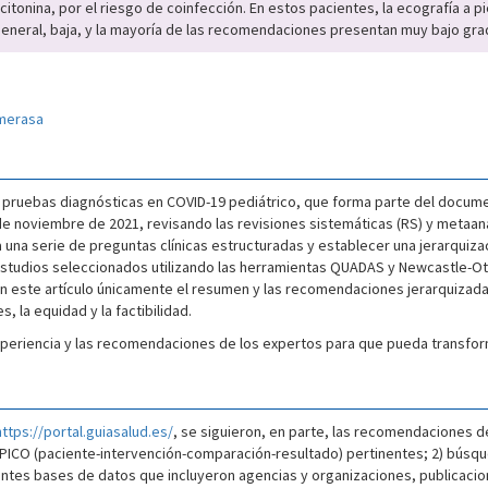
alcitonina, por el riesgo de coinfección. En estos pacientes, la ecografía a 
n general, baja, y la mayoría de las recomendaciones presentan muy bajo gra
imerasa
 pruebas diagnósticas en COVID-19 pediátrico, que forma parte del document
de noviembre de 2021, revisando las revisiones sistemáticas (RS) y metaaná
una serie de preguntas clínicas estructuradas y establecer una jerarquizac
estudios seleccionados utilizando las herramientas QUADAS y Newcastle-Ot
ste artículo únicamente el resumen y las recomendaciones jerarquizadas e
, la equidad y la factibilidad.
periencia y las recomendaciones de los expertos para que pueda transform
https://portal.guiasalud.es/
, se siguieron, en parte, las recomendaciones 
s PICO (paciente-intervención-comparación-resultado) pertinentes; 2) búsq
entes bases de datos que incluyeron agencias y organizaciones, publicac