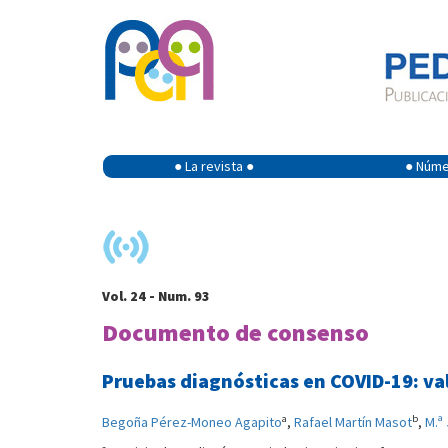
● La revista ●
● Númer
Vol. 24 - Num. 93
Documento de consenso
Pruebas diagnósticas en COVID-19: val
a
b
Begoña Pérez-Moneo Agapito
,
Rafael Martín Masot
,
M.ª