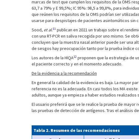
marcas de test que cumplen los requisitos de la OMS resp
63,7 a 79% y E 99,5%; IC 95%: 98,5 a 99,8%, para individu
que reúnen los requisitos de la OMS podrían ser utilizada
usarse para despistajes de pacientes asintomáticos sin 
11
Sood,
et al
.
publican en 2021 un trabajo sobre el rendim
con una RT-PCR en saliva recogida por uno mismo. Se obtie
concluyen que la muestra nasal anterior puede ser una alte
de sesgos hay preocupación tanto por la prueba índice co
12
Los autores de la HIQA
proponen que la estrategia de uso
el paciente correcto y en el momento adecuado.
De la evidencia a la recomendación
En general la calidad de la evidencia es baja. La mayor p
referencia no es la adecuada. En casi todos los MA existe
adultos, aunque ya empieza a haber estudios realizados s
El usuario preferirá que se le realice la prueba de mayo
las pruebas de detección de antígenos. Tras el análisis 
Tabla 2. Resumen de las recomendaciones