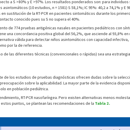
ecto a S >80% y E >97%. Los resultados ponderados son: para individuos si
os asintomáticos (10 estudios, n = 1581) S 58,1%; IC 95%: 40,2 a 74,1% y E 
s en sustitución de la RT-PCR en pacientes sintomáticos durante los primer
contacto conocido pues su S no supera el 40%.
iento de 774 pruebas antigénicas nasales en pacientes pediátricos con sí
ne una concordancia positiva global del 56,2%, que asciende al 93,8% en ni
rnativa válida para detectar niños asintomáticos con capacidad infectiva, s
mo por la de referencia.
 de las diferentes técnicas (convencionales o rápidas) sea una estrategia 
arte de los estudios de pruebas diagnósticas ofrecen dudas sobre la selec
 preocupación sobre la aplicabilidad. La mayor parte de la evidencia dispon
olo en población pediátrica.
r rendimiento, RT-PCR nasofaríngea. Pero existen alternativas menos moles
de estos puntos, se plantean las recomendaciones de la
Tabla 2.