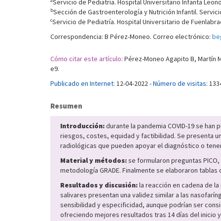
a
Servicio de Pediatría. Hospital Universitario Infanta Leo
b
Sección de Gastroenterología y Nutrición Infantil. Servici
c
Servicio de Pediatría. Hospital Universitario de Fuenlabr
Correspondencia: B Pérez-Moneo. Correo electrónico:
be
Cómo citar este artículo:
Pérez-Moneo Agapito B, Martín Mas
e9.
Publicado en Internet:
12-04-2022 -
Número de visitas:
133
Resumen
Introducción:
durante la pandemia COVID-19 se han pu
riesgos, costes, equidad y factibilidad. Se presenta u
radiológicas que pueden apoyar el diagnóstico o tener
Material y métodos:
se formularon preguntas PICO, s
metodología GRADE. Finalmente se elaboraron tablas
Resultados y discusión:
la reacción en cadena de la
salivares presentan una validez similar a las nasofar
sensibilidad y especificidad, aunque podrían ser con
ofreciendo mejores resultados tras 14 días del inicio