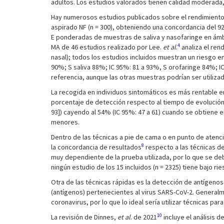
adultos. Los estudios valorados tienen calidad moderada,
Hay numerosos estudios publicados sobre el rendimiento d
aspirado NF (n = 300), obteniendo una concordancia del 92
E ponderadas de muestras de saliva y nasofaringe en ámbi
4
MA de 46 estudios realizado por Lee.
et al
.
analiza el ren
nasal); todos los estudios incluidos muestran un riesgo e
90%; S saliva 88%; IC 95%: 81 a 93%, S orofaringe 84%; I
referencia, aunque las otras muestras podrían ser utiliza
La recogida en individuos sintomáticos es más rentable ent
porcentaje de detección respecto al tiempo de evolución, 
93]) cayendo al 54% (IC 95%: 47 a 61) cuando se obtiene e
menores.
Dentro de las técnicas a pie de cama o en punto de atenc
8
la concordancia de resultados
respecto a las técnicas de
muy dependiente de la prueba utilizada, por lo que se deb
ningún estudio de los 15 incluidos (n = 2325) tiene bajo 
Otra de las técnicas rápidas es la detección de antígen
(antígenos) pertenecientes al virus SARS-CoV-2. Generalm
coronavirus, por lo que lo ideal sería utilizar técnicas par
10
La revisión de Dinnes,
et al
. de 2021
incluye el análisis 