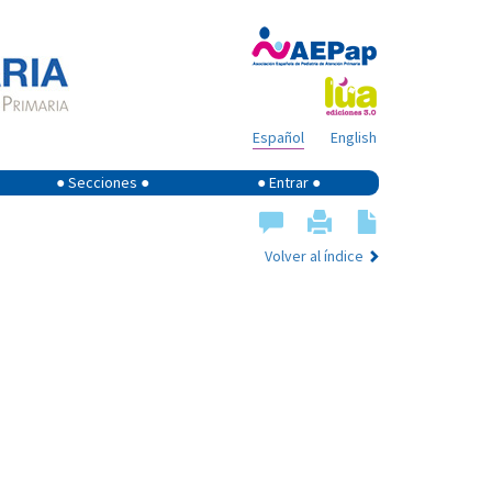
Español
English
● Secciones ●
● Entrar ●
Volver al índice