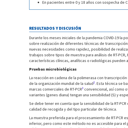
En pacientes entre 0 y 18 años con sospecha de COV
RESULTADOS Y DISCUSIÓN
Durante los meses iniciales de la pandemia COVID-19 la po
sobre realización de diferentes técnicas de transcripci
nuevas necesidades como rapidez, posibilidad de realiza
trabajos sobre tipos de muestra para análisis de RT-PCR,
características clínicas, analíticas o radiológicas pueden
Pruebas microbiológicas
La reacción en cadena de la polimerasa con transcripción 
2
de la organización mundial de la salud
. Esta técnica se b
3
marcas comerciales de RT-PCR
convencional, así como ot
variantes (genes diana) tengan una sensibilidad (S) y esp
Se debe tener en cuenta que la sensibilidad de la RT-PC
calidad de recogida y del tipo particular de técnica.
La muestra preferida para el procesamiento de RT-PCR es 
inferior, pero como este método no es accesible para el p