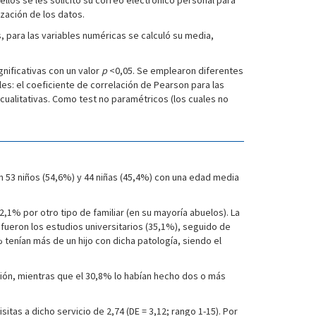
ellos se les solicitó su correo electrónico personal para
zación de los datos.
, para las variables numéricas se calculó su media,
gnificativas con un valor
p
<0,05. Se emplearon diferentes
les: el coeficiente de correlación de Pearson para las
s cualitativas. Como test no paramétricos (los cuales no
n 53 niños (54,6%) y 44 niñas (45,4%) con una edad media
1% por otro tipo de familiar (en su mayoría abuelos). La
fueron los estudios universitarios (35,1%), seguido de
 tenían más de un hijo con dicha patología, siendo el
ión, mientras que el 30,8% lo habían hecho dos o más
tas a dicho servicio de 2,74 (DE = 3,12; rango 1-15). Por