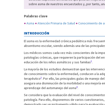
sobre asma de nuestros encuestados y, por tanto, una
Palabras clave
●
Asma
●
Atención Primaria de Salud
●
Conocimiento de 
INTRODUCCIÓN
El asma es la enfermedad crónica pediátrica más frecuent
absentismo escolar, siendo además una de las principales
Los médicos somos cada vez más conscientes de la impor
patologías crónicas, que requieren la participación del e
2
educación de los niños asmáticos y sus familias
.
La mayoría de los estudios demuestran que las intervenc
de conocimiento sobre la enfermedad, conducen a la adqui
2
terapéutico
. Por ello, las principales guías de manejo 
asegura una disminución de la morbilidad o una mejoría en
4
aprendizaje del automanejo del asma
.
Se considera que la evaluación del nivel de conocimiento
patología. Para ello, disponemos de varios cuestionarios,
demostrado ser un instrumento válido para la evaluación