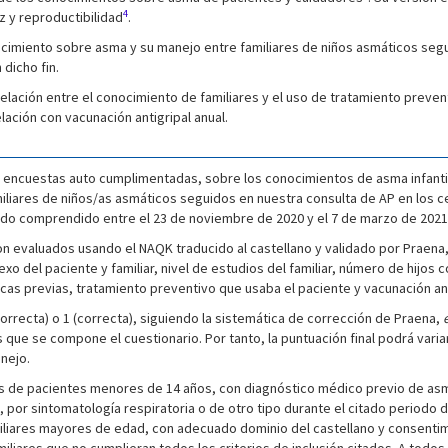
4
ez y reproductibilidad
.
nocimiento sobre asma y su manejo entre familiares de niños asmáticos segu
 dicho fin.
lación entre el conocimiento de familiares y el uso de tratamiento preventiv
lación con vacunación antigripal anual.
e encuestas auto cumplimentadas, sobre los conocimientos de asma infanti
iliares de niños/as asmáticos seguidos en nuestra consulta de AP en los ce
odo comprendido entre el 23 de noviembre de 2020 y el 7 de marzo de 2021
n evaluados usando el NAQK traducido al castellano y validado por Praena
 sexo del paciente y familiar, nivel de estudios del familiar, número de hijos
as previas, tratamiento preventivo que usaba el paciente y vacunación anti
rrecta) o 1 (correcta), siguiendo la sistemática de corrección de Praena,
 que se compone el cuestionario. Por tanto, la puntuación final podrá varia
nejo.
res de pacientes menores de 14 años, con diagnóstico médico previo de as
 por sintomatología respiratoria o de otro tipo durante el citado periodo
miliares mayores de edad, con adecuado dominio del castellano y consentim