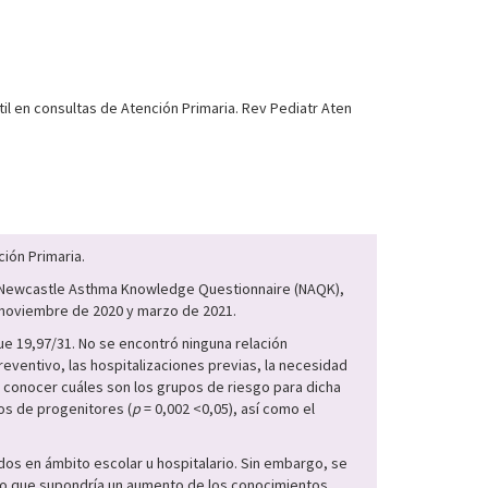
l en consultas de Atención Primaria. Rev Pediatr Aten
ión Primaria.
l Newcastle Asthma Knowledge Questionnaire (NAQK),
e noviembre de 2020 y marzo de 2021.
e 19,97/31. No se encontró ninguna relación
reventivo, las hospitalizaciones previas, la necesidad
de conocer cuáles son los grupos de riesgo para dicha
ios de progenitores (
p
= 0,002 <0,05), así como el
s en ámbito escolar u hospitalario. Sin embargo, se
 lo que supondría un aumento de los conocimientos