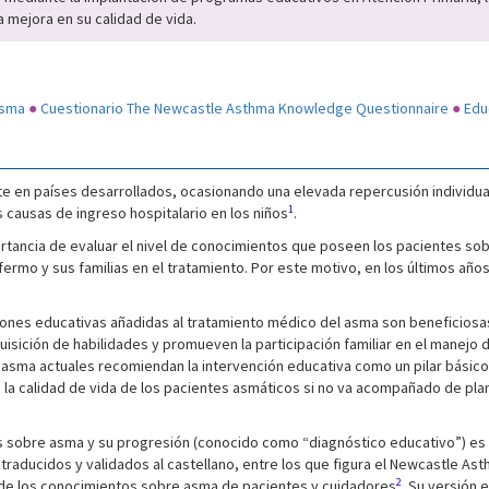
 mejora en su calidad de vida.
asma
●
Cuestionario The Newcastle Asthma Knowledge Questionnaire
●
Edu
e en países desarrollados, ocasionando una elevada repercusión individual
1
 causas de ingreso hospitalario en los niños
.
tancia de evaluar el nivel de conocimientos que poseen los pacientes so
nfermo y sus familias en el tratamiento. Por este motivo, en los últimos añ
iones educativas añadidas al tratamiento médico del asma son beneficiosa
sición de habilidades y promueven la participación familiar en el manejo 
del asma actuales recomiendan la intervención educativa como un pilar básic
 la calidad de vida de los pacientes asmáticos si no va acompañado de plan
s sobre asma y su progresión (conocido como “diagnóstico educativo”) es 
 traducidos y validados al castellano, entre los que figura el Newcastle A
2
 de los conocimientos sobre asma de pacientes y cuidadores
. Su versión 