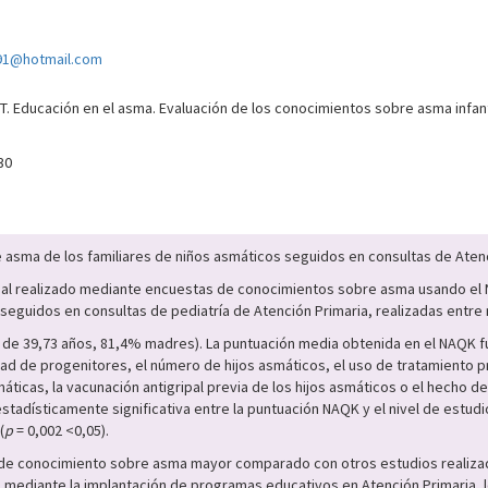
1@hotmail.com
 Educación en el asma. Evaluación de los conocimientos sobre asma infanti
30
 asma de los familiares de niños asmáticos seguidos en consultas de Atenc
rsal realizado mediante encuestas de conocimientos sobre asma usando e
seguidos en consultas de pediatría de Atención Primaria, realizadas entr
 de 39,73 años, 81,4% madres). La puntuación media obtenida en el NAQK fu
dad de progenitores, el número de hijos asmáticos, el uso de tratamiento p
smáticas, la vacunación antigripal previa de los hijos asmáticos o el hecho 
stadísticamente significativa entre la puntuación NAQK y el nivel de estud
(
p
= 0,002 <0,05).
de conocimiento sobre asma mayor comparado con otros estudios realizado
 mediante la implantación de programas educativos en Atención Primaria,