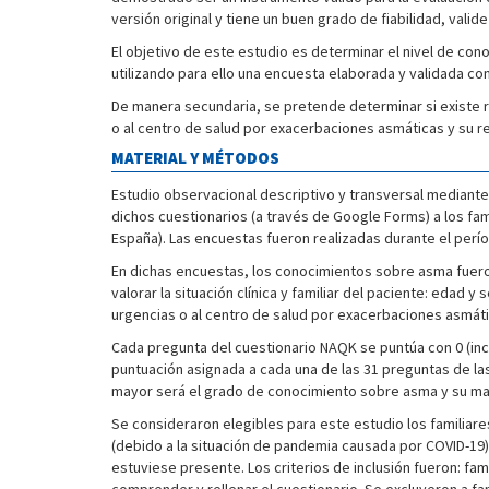
versión original y tiene un buen grado de fiabilidad, valid
El objetivo de este estudio es determinar el nivel de co
utilizando para ello una encuesta elaborada y validada con
De manera secundaria, se pretende determinar si existe re
o al centro de salud por exacerbaciones asmáticas y su re
MATERIAL Y MÉTODOS
Estudio observacional descriptivo y transversal mediant
dichos cuestionarios (a través de Google Forms) a los fam
España). Las encuestas fueron realizadas durante el perí
En dichas encuestas, los conocimientos sobre asma fuero
valorar la situación clínica y familiar del paciente: edad y
urgencias o al centro de salud por exacerbaciones asmátic
Cada pregunta del cuestionario NAQK se puntúa con 0 (inco
puntuación asignada a cada una de las 31 preguntas de las
mayor será el grado de conocimiento sobre asma y su ma
Se consideraron elegibles para este estudio los familia
(debido a la situación de pandemia causada por COVID-19),
estuviese presente. Los criterios de inclusión fueron: fa