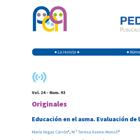
● La revista ●
● Númer
Vol. 24 - Num. 93
Originales
Educación en el asma. Evaluación de 
a
b
María Vegas Carrón
,
M.ª Teresa Asensi Monzó