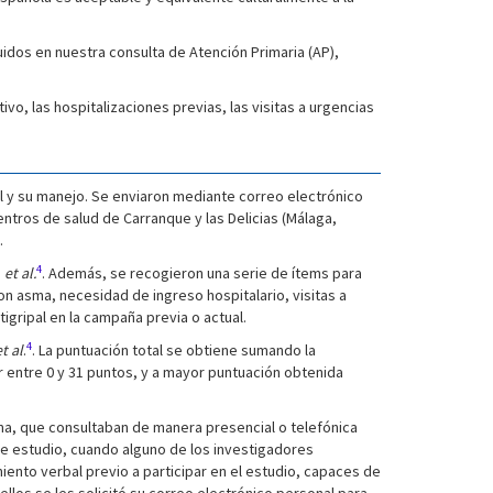
idos en nuestra consulta de Atención Primaria (AP),
o, las hospitalizaciones previas, las visitas a urgencias
l y su manejo. Se enviaron mediante correo electrónico
ntros de salud de Carranque y las Delicias (Málaga,
.
4
,
et
al.
. Además, se recogieron una serie de ítems para
 con asma, necesidad de ingreso hospitalario, visitas a
gripal en la campaña previa o actual.
4
et al
.
. La puntuación total se obtiene sumando la
r entre 0 y 31 puntos, y a mayor puntuación obtenida
ma, que consultaban de manera presencial o telefónica
 de estudio, cuando alguno de los investigadores
iento verbal previo a participar en el estudio, capaces de