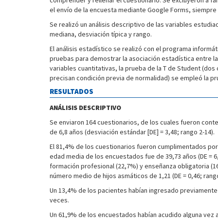
comprender y rellenar el cuestionario. Se excluyeron a fam
el envío de la encuesta mediante Google Forms, siempre y
Se realizó un análisis descriptivo de las variables estud
mediana, desviación típica y rango.
El análisis estadístico se realizó con el programa informá
pruebas para demostrar la asociación estadística entre la 
variables cuantitativas, la prueba de la T de Student (dos 
precisan condición previa de normalidad) se empleó la p
RESULTADOS
ANÁLISIS DESCRIPTIVO
Se enviaron 164 cuestionarios, de los cuales fueron cont
de 6,8 años (desviación estándar [DE] = 3,48; rango 2-14).
El 81,4% de los cuestionarios fueron cumplimentados por 
edad media de los encuestados fue de 39,73 años (DE = 6,
formación profesional (22,7%) y enseñanza obligatoria (16
número medio de hijos asmáticos de 1,21 (DE = 0,46; rango
Un 13,4% de los pacientes habían ingresado previamente 
veces.
Un 61,9% de los encuestados habían acudido alguna vez a u