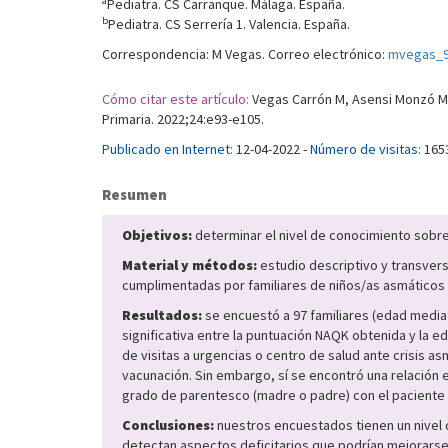
a
Pediatra. CS Carranque. Málaga. España.
b
Pediatra. CS Serrería 1. Valencia. España.
Correspondencia: M Vegas. Correo electrónico:
mvegas_9
Cómo citar este artículo:
Vegas Carrón M, Asensi Monzó MT.
Primaria. 2022;24:e93-e105.
Publicado en Internet:
12-04-2022 -
Número de visitas:
165
Resumen
Objetivos:
determinar el nivel de conocimiento sobre
Material y métodos:
estudio descriptivo y transve
cumplimentadas por familiares de niños/as asmáticos 
Resultados:
se encuestó a 97 familiares (edad media
significativa entre la puntuación NAQK obtenida y la e
de visitas a urgencias o centro de salud ante crisis a
vacunación. Sin embargo, sí se encontró una relación e
grado de parentesco (madre o padre) con el paciente 
Conclusiones:
nuestros encuestados tienen un nivel 
detectan aspectos deficitarios que podrían mejorarse