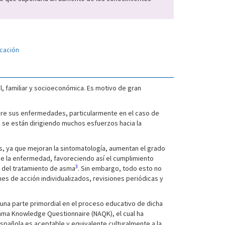
cación
, familiar y socioeconómica. Es motivo de gran
bre sus enfermedades, particularmente en el caso de
os se están dirigiendo muchos esfuerzos hacia la
s, ya que mejoran la sintomatología, aumentan el grado
de la enfermedad, favoreciendo así el cumplimiento
3
o del tratamiento de asma
. Sin embargo, todo esto no
es de acción individualizados, revisiones periódicas y
una parte primordial en el proceso educativo de dicha
sthma Knowledge Questionnaire (NAQK), el cual ha
española es aceptable y equivalente culturalmente a la