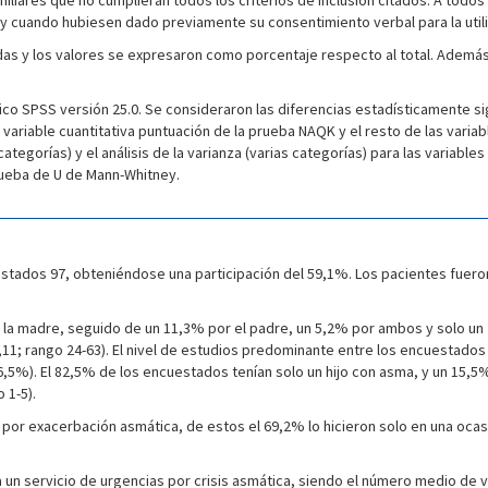
iliares que no cumplieran todos los criterios de inclusión citados. A todos 
 cuando hubiesen dado previamente su consentimiento verbal para la utili
iadas y los valores se expresaron como porcentaje respecto al total. Además
tico SPSS versión 25.0. Se consideraron las diferencias estadísticamente si
variable cuantitativa puntuación de la prueba NAQK y el resto de las variab
categorías) y el análisis de la varianza (varias categorías) para las variable
rueba de U de Mann-Whitney.
estados 97, obteniéndose una participación del 59,1%. Los pacientes fuero
la madre, seguido de un 11,3% por el padre, un 5,2% por ambos y solo un 2,
11; rango 24-63). El nivel de estudios predominante entre los encuestados 
,5%). El 82,5% de los encuestados tenían solo un hijo con asma, y un 15,5%
 1-5).
por exacerbación asmática, de estos el 69,2% lo hicieron solo en una ocas
n servicio de urgencias por crisis asmática, siendo el número medio de visi