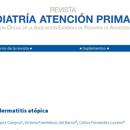
os de la revista ●
● Suplementos ●
dermatitis atópica
c
d
e
ópez Campos
,
Victoria Fuentelsaz del Barrio
,
Carlos Fernández Lozano