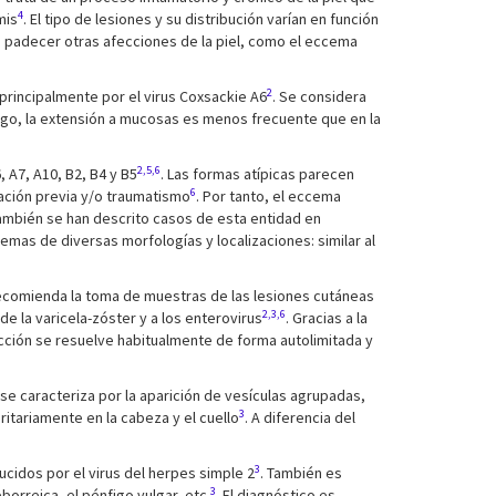
4
mis
. El tipo de lesiones y su distribución varían en función
a padecer otras afecciones de la piel, como el eccema
2
rincipalmente por el virus Coxsackie A6
. Se considera
rgo, la extensión a mucosas es menos frecuente que en la
2,5,6
 A7, A10, B2, B4 y B5
. Las formas atípicas parecen
6
ación previa y/o traumatismo
. Por tanto, el eccema
También se han descrito casos de esta entidad en
mas de diversas morfologías y localizaciones: similar al
recomienda la toma de muestras de las lesiones cutáneas
2,3,6
de la varicela-zóster y a los enterovirus
. Gracias a la
fección se resuelve habitualmente de forma autolimitada y
 se caracteriza por la aparición de vesículas agrupadas,
3
ritariamente en la cabeza y el cuello
. A diferencia del
3
cidos por el virus del herpes simple 2
. También es
3
orreica, el pénfigo vulgar, etc.
. El diagnóstico es