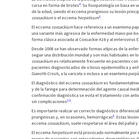
4
cursa en forma de brotes
. Su fisiopatología se basa en 
de la edad, siendo el eccema pruriginoso su lesión princ
3
coxsackium
o el eccema
herpeticum
.
El eccema
coxsackium
hace referencia a un exantema pap
una variante más agresiva de la enfermedad mano-pie-boc
forma clásica asociada al Coxsackie A16 y al enterovirus 
Desde 2008 se han observado formas atípicas de la enferm
seguir una distribución mundial y son más habituales en l
coxsackium
es relativamente frecuente en pacientes con 
pacientes diagnosticados de ictiosis epidermolítica y en
Gianotti-Crosti, a la varicela o incluso a un exantema purp
El diagnóstico del eccema
coxsackium
es fundamentalmen
y de la faringe para determinación del agente causal median
confirmación diagnóstica se evita el tratamiento con anti
2,6
sin complicaciones
.
Es importante realizar un correcto diagnóstico diferencial
6
pruriginosas y, en ocasiones, hemorrágicas
. Estas lesio
eccema
coxsackium
, suele respetarse el área del pañal y 
El eccema
herpeticum
está provocado normalmente por el
propio de pacientes con antecedentes dermatológicos de b