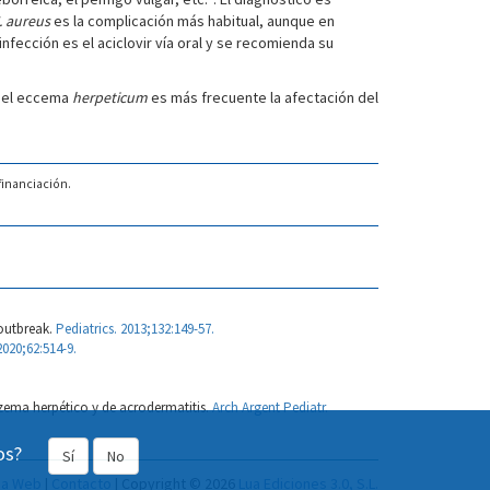
. aureus
es la complicación más habitual, aunque en
 infección es el aciclovir vía oral y se recomienda su
n el eccema
herpeticum
es más frecuente la afectación del
financiación.
outbreak.
Pediatrics. 2013;132:149-57.
2020;62:514-9.
zema herpético y de acrodermatitis.
Arch Argent Pediatr.
os?
Sí
No
a Web
|
Contacto
| Copyright © 2026
Lua Ediciones 3.0, S.L.