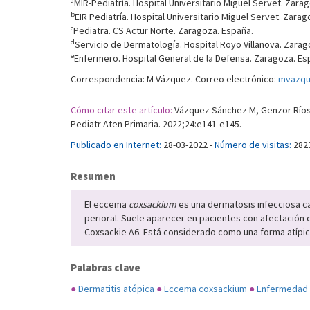
a
MIR-Pediatría. Hospital Universitario Miguel Servet. Zara
b
EIR Pediatría. Hospital Universitario Miguel Servet. Zarag
c
Pediatra. CS Actur Norte. Zaragoza. España.
d
Servicio de Dermatología. Hospital Royo Villanova. Zarag
e
Enfermero. Hospital General de la Defensa. Zaragoza. Es
Correspondencia: M Vázquez. Correo electrónico:
mvazqu
Cómo citar este artículo:
Vázquez Sánchez M, Genzor Ríos 
Pediatr Aten Primaria. 2022;24:e141-e145.
Publicado en Internet:
28-03-2022 -
Número de visitas:
282
Resumen
El eccema
coxsackium
es una dermatosis infecciosa c
perioral. Suele aparecer en pacientes con afectación 
Coxsackie A6. Está considerado como una forma atípic
Palabras clave
●
Dermatitis atópica
●
Eccema coxsackium
●
Enfermedad 