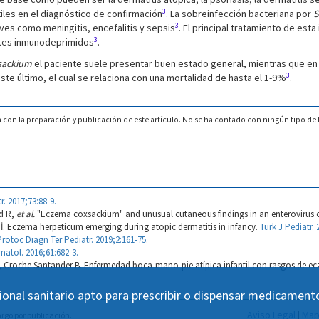
3
tiles en el diagnóstico de confirmación
. La sobreinfección bacteriana por
S
3
es como meningitis, encefalitis y sepsis
. El principal tratamiento de esta
3
ntes inmunodeprimidos
.
sackium
el paciente suele presentar buen estado general, mientras que e
3
te último, el cual se relaciona con una mortalidad de hasta el 1-9%
.
n con la preparación y publicación de este artículo. No se ha contado con ningún tipo de 
r. 2017;73:88-9.
rd R,
et al.
"Eczema coxsackium" and unusual cutaneous findings in an enterovirus 
İ. Eczema herpeticum emerging during atopic dermatitis in infancy.
Turk J Pediatr. 
Protoc Diagn Ter Pediatr. 2019;2:161-75.
matol. 2016;61:682-3.
 Croche Santander B. Enfermedad boca-mano-pie atípica infantil con rasgos de ec
ional sanitario apto para prescribir o dispensar medicament
Aviso Legal
|
Map
rgo por publicación.