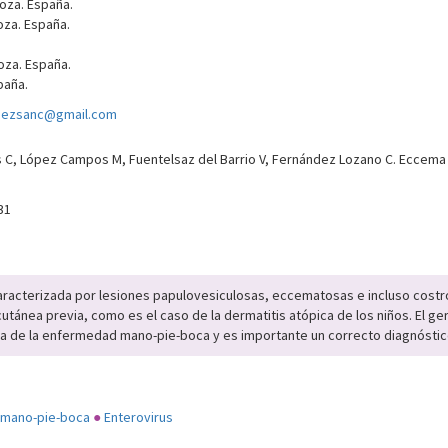
goza. España.
oza. España.
oza. España.
paña.
ezsanc@gmail.com
C, López Campos M, Fuentelsaz del Barrio V, Fernández Lozano C. Eccema 
31
aracterizada por lesiones papulovesiculosas, eccematosas e incluso cost
cutánea previa, como es el caso de la dermatitis atópica de los niños. El
a de la enfermedad mano-pie-boca y es importante un correcto diagnóstico 
mano-pie-boca
●
Enterovirus