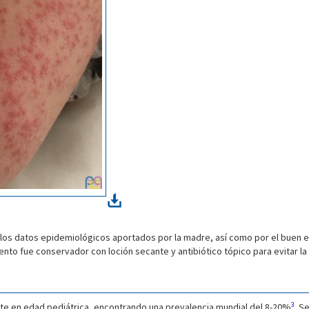
 los datos epidemiológicos aportados por la madre, así como por el buen e
iento fue conservador con loción secante y antibiótico tópico para evitar l
3
nte en edad pediátrica, encontrando una prevalencia mundial del 8-20%
. S