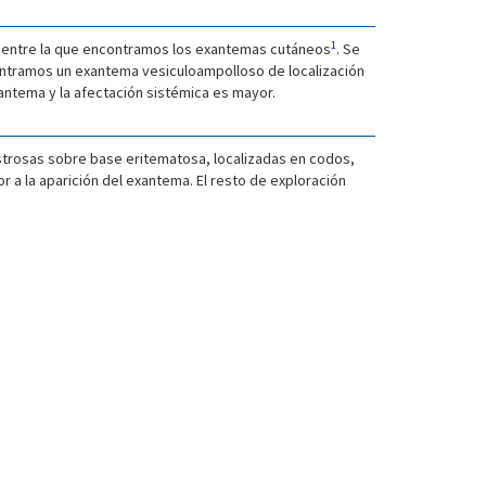
1
da, entre la que encontramos los exantemas cutáneos
. Se
ncontramos un exantema vesiculoampolloso de localización
xantema y la afectación sistémica es mayor.
trosas sobre base eritematosa, localizadas en codos,
ior a la aparición del exantema. El resto de exploración