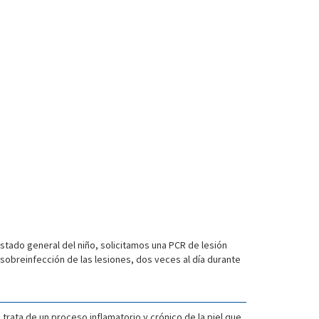
stado general del niño, solicitamos una PCR de lesión
a sobreinfección de las lesiones, dos veces al día durante
e trata de un proceso inflamatorio y crónico de la piel que