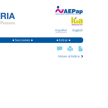
Español
English
● Secciones ●
● Entrar ●
Volver al índice