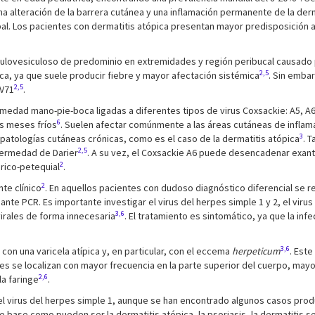
una alteración de la barrera cutánea y una inflamación permanente de la der
ipal. Los pacientes con dermatitis atópica presentan mayor predisposición 
ulovesiculoso de predominio en extremidades y región peribucal causado p
2,5
a, ya que suele producir fiebre y mayor afectación sistémica
. Sin emba
2,5
EV71
.
edad mano-pie-boca ligadas a diferentes tipos de virus Coxsackie: A5, A6,
6
os meses fríos
. Suelen afectar comúnmente a las áreas cutáneas de inflam
3
patologías cutáneas crónicas, como es el caso de la dermatitis atópica
. 
2,5
fermedad de Darier
. A su vez, el Coxsackie A6 puede desencadenar exante
2
úrico-petequial
.
2
te clínico
. En aquellos pacientes con dudoso diagnóstico diferencial se 
te PCR. Es importante investigar el virus del herpes simple 1 y 2, el virus 
3,6
virales de forma innecesaria
. El tratamiento es sintomático, ya que la in
3,6
 con una varicela atípica y, en particular, con el eccema
herpeticum
. Este
nes se localizan con mayor frecuencia en la parte superior del cuerpo, mayo
2,6
la faringe
.
 virus del herpes simple 1, aunque se han encontrado algunos casos produ
ase como pueden ser la dermatitis atópica, la psoriasis, la dermatitis seb