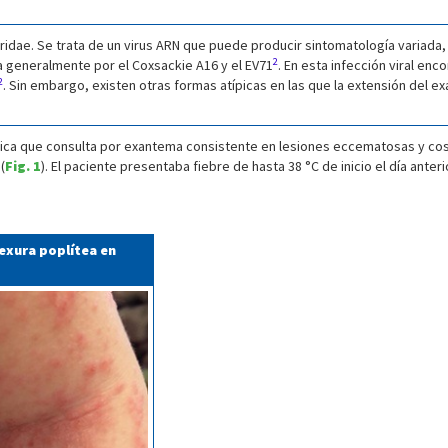
aviridae. Se trata de un virus ARN que puede producir sintomatología varia
2
 generalmente por el Coxsackie A16 y el EV71
. En esta infección viral e
2
. Sin embargo, existen otras formas atípicas en las que la extensión del e
ica que consulta por exantema consistente en lesiones eccematosas y cos
(
Fig. 1
). El paciente presentaba fiebre de hasta 38 °C de inicio el día anter
lexura poplítea en