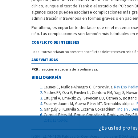
clínico, aunque el test de Tzank o el estudio de PCR son ú
algunos casos pueden asociarse complicaciones más grav
administración intravenosa en formas graves o en pacie
Por último, es importante destacar que en el eccema
cox
niño. Las complicaciones son también más habituales en es
CONFLICTO DE INTERESES
Los autores declaran no presentar conflictos de intereses en relació
ABREVIATURAS
PCR:
reacción en cadena de la polimerasa.
BIBLIOGRAFÍA
Launes C, Muñoz-Almagro C. Enterovirus.
Rev Esp Pediat
Mathes EF, Oza V, Frieden IJ, Cordoro KM, Yagi S, Howa
Ertuğrul A, Emeksiz ZŞ, Severcan EU, Özmen S, Bostancı 
Escarrer Jaume M, Guerra Pérez MT. Dermatitis atópica.
Ganguly S, Kuruvila S. Eczema Coxsackium.
Indian J Der
Coronel Pérez IM, Porras González A, Rodríguez Rey EM,
2019;117:59-62.
¿Es usted profes
ISSN | 2174-4106
Publicación Open Acess, incluida en DOAJ, sin ca