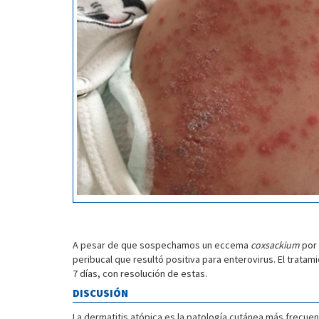
A pesar de que sospechamos un eccema
coxsackium
por
peribucal que resultó positiva para enterovirus. El tratam
7 días, con resolución de estas.
DISCUSIÓN
La dermatitis atópica es la patología cutánea más frecue