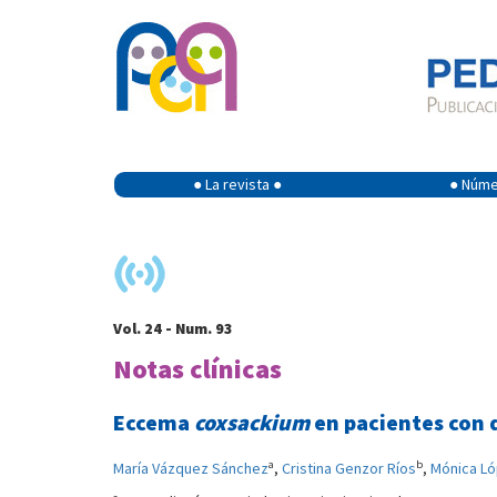
● La revista ●
● Númer
Vol. 24 - Num. 93
Notas clínicas
Eccema
coxsackium
en pacientes con 
a
b
María Vázquez Sánchez
,
Cristina Genzor Ríos
,
Mónica L