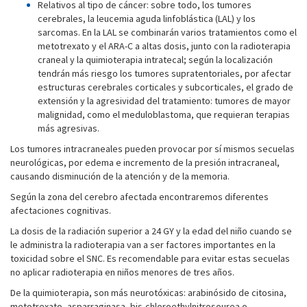
Relativos al tipo de cáncer: sobre todo, los tumores
cerebrales, la leucemia aguda linfoblástica (LAL) y los
sarcomas. En la LAL se combinarán varios tratamientos como el
metotrexato y el ARA-C a altas dosis, junto con la radioterapia
craneal y la quimioterapia intratecal; según la localización
tendrán más riesgo los tumores supratentoriales, por afectar
estructuras cerebrales corticales y subcorticales, el grado de
extensión y la agresividad del tratamiento: tumores de mayor
malignidad, como el meduloblastoma, que requieran terapias
más agresivas.
Los tumores intracraneales pueden provocar por sí mismos secuelas
neurológicas, por edema e incremento de la presión intracraneal,
causando disminución de la atención y de la memoria.
Según la zona del cerebro afectada encontraremos diferentes
afectaciones cognitivas.
La dosis de la radiación superior a 24 GY y la edad del niño cuando se
le administra la radioterapia van a ser factores importantes en la
toxicidad sobre el SNC. Es recomendable para evitar estas secuelas
no aplicar radioterapia en niños menores de tres años.
De la quimioterapia, son más neurotóxicas: arabinósido de citosina,
metotrexato, asparraginasa, bis-chloroethylnitrosourea o