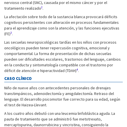
nervioso central (SNC), causada por el mismo cáncer y por el
2
tratamiento realizado
.
La afectación sobre todo de la sustancia blanca provocará déficits
cognitivos persistentes con alteración en procesos fundamentales
para el aprendizaje como son la atención, y las funciones ejecutivas
3
(FE)
.
Las secuelas neuropsicológicas tardías en los niños con procesos
oncológicos pueden tener repercusión cognitiva, emocional y
comportamental. La forma de presentación de dichas secuelas
pueden ser dificultades escolares, trastornos del lenguaje, cambios
en la conducta y sintomatología compatible con el trastorno por
4
déficit de atención e hiperactividad (TDAH)
.
CASO CLÍNICO
Niño de nueve años con antecedentes personales de drenajes
transtimpánicos, adenoidectomía y amigdalectomía. Retraso del
lenguaje. El desarrollo psicomotor fue correcto para su edad, según
el test de Haizea-Llevant.
A los cuatro años debutó con una leucemia linfoblástica aguda. La
pauta de tratamiento que se administró fue metotrexato,
mercaptopurina, daunorrubicina y vincristina, consiguiendo la