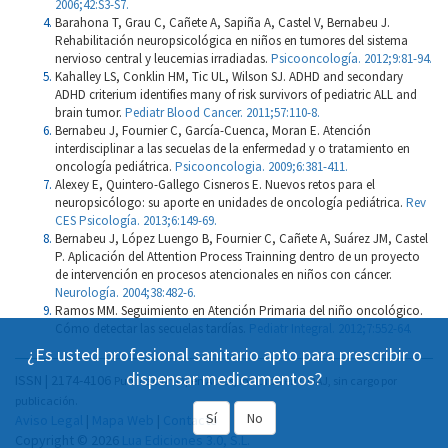
2006;42:S3-S7.
Barahona T, Grau C, Cañete A, Sapiña A, Castel V, Bernabeu J.
Rehabilitación neuropsicológica en niños en tumores del sistema
nervioso central y leucemias irradiadas.
Psicooncología. 2012;9:81-94.
Kahalley LS, Conklin HM, Tic UL, Wilson SJ. ADHD and secondary
ADHD criterium identifies many of risk survivors of pediatric ALL and
brain tumor.
Pediatr Blood Cancer. 2011;57:110-8.
Bernabeu J, Fournier C, García-Cuenca, Moran E. Atención
interdisciplinar a las secuelas de la enfermedad y o tratamiento en
oncología pediátrica.
Psicooncologia. 2009;6:381-411.
Alexey E, Quintero-Gallego Cisneros E. Nuevos retos para el
neuropsicólogo: su aporte en unidades de oncología pediátrica.
Rev
CES Psicología. 2013;6:149-69.
Bernabeu J, López Luengo B, Fournier C, Cañete A, Suárez JM, Castel
P. Aplicación del Attention Process Trainning dentro de un proyecto
de intervención en procesos atencionales en niños con cáncer.
Neurología. 2004;38:482-6.
Ramos MM. Seguimiento en Atención Primaria del niño oncológico.
Cómo detectar las secuelas tardías.
Pediatr Integral. 2012;7:552-64.
¿Es usted profesional sanitario apto para prescribir o
dispensar medicamentos?
ISSN | 2174-4106
Publicación Open Acess, incluida en DOAJ, sin cargo por
publicación.
Sí
No
Aviso Legal
|
Mapa Web
|
Contacto
Copyright © 2026
Lua Ediciones 3.0, S.L.