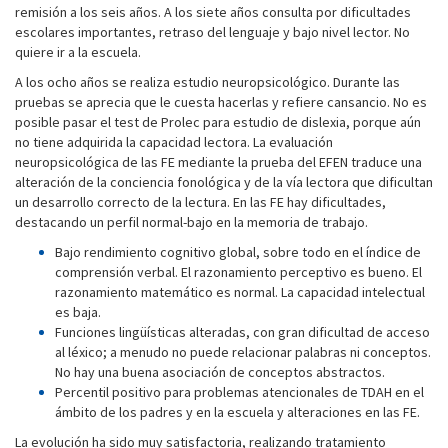
remisión a los seis años. A los siete años consulta por dificultades
escolares importantes, retraso del lenguaje y bajo nivel lector. No
quiere ir a la escuela.
A los ocho años se realiza estudio neuropsicológico. Durante las
pruebas se aprecia que le cuesta hacerlas y refiere cansancio. No es
posible pasar el test de Prolec para estudio de dislexia, porque aún
no tiene adquirida la capacidad lectora. La evaluación
neuropsicológica de las FE mediante la prueba del EFEN traduce una
alteración de la conciencia fonológica y de la vía lectora que dificultan
un desarrollo correcto de la lectura. En las FE hay dificultades,
destacando un perfil normal-bajo en la memoria de trabajo.
Bajo rendimiento cognitivo global, sobre todo en el índice de
comprensión verbal. El razonamiento perceptivo es bueno. El
razonamiento matemático es normal. La capacidad intelectual
es baja.
Funciones lingüísticas alteradas, con gran dificultad de acceso
al léxico; a menudo no puede relacionar palabras ni conceptos.
No hay una buena asociación de conceptos abstractos.
Percentil positivo para problemas atencionales de TDAH en el
ámbito de los padres y en la escuela y alteraciones en las FE.
La evolución ha sido muy satisfactoria, realizando tratamiento