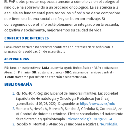
EL PAP debe prestar especial atención a cómo le va en el colegio al
niño que ha sobrevivido a un proceso oncológico. La asistencia a la
9
escuela es fundamental para todos los niños
y se debe comprobar
que tiene una buena socialización y un buen aprendizaje. Si
conseguimos que el niño esté plenamente integrado en la escuela,
cognitiva y socialmente, mejoraremos su calidad de vida.
CONFLICTO DE INTERESES
Los autores declaran no presentar conflictos de intereses en relación con la
preparación y publicación de este artículo.
ABREVIATURAS
FE:
funciones ejecutivas
·
LAL:
leucemia aguda linfoblástica
·
PAP:
pediatra de
Atención Primaria
·
SB:
sustancia blanca
·
SNC:
sistema de nervioso central
·
TDAH:
trastorno por déficit de atención e hiperactividad.
BIBLIOGRAFÍA
RETI-SEHOP, Registro Español de Tumores Infantiles. En: Sociedad
Española de Hematología y Oncología Pediátricas [en línea]
[consultado el 05/03/2020]. Disponible en
https://www.uv.es/rnti/
Montero A, Hervás A, Morera R, Sancho S, Córdoba S, Corona JA,
et
al
. Control de síntomas crónicos. Efectos secundarios del tratamiento
de radioterapia y quimioterapia.
Psicooncología. 2005;6:281-4.
Rebollo M, Montiel S. Atención y Funciones ejecutivas.
Neurología.