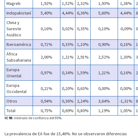
Magreb
1,92%
1,52%
2,32%
1,93%
1,38%
Indopakistaní
5,40%
4,44%
6,36%
5,60%
4,44%
China y
Sureste
0,16%
0,02%
0,35%
0,10%
-0,09%
Asiático
Iberoamérica
0,71%
0,33%
1,10%
0,90%
0,18%
África
2,06%
1,21%
2,91%
2,52%
1,30%
Subsahariana
Europa
0,97%
0,34%
1,59%
1,21%
0,16%
Oriental
Europa
0,21%
0,20%
0,63%
0,00%
0,00%
Occidental
Otros
0,94%
0,36%
2,24%
3,64%
-1,31%
Total
0,75%
0,69%
0,80%
1,19%
1,05%
IC 95
: intervalo de confianza del 95%.
La prevalencia de EA fue de 15,46%. No se observaron diferencias