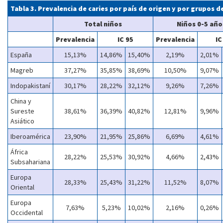
Tabla 3. Prevalencia de caries por país de origen y por grupos d
Total niños
Niños 0-5 año
Prevalencia
IC 95
Prevalencia
IC
España
15,13%
14,86%
15,40%
2,19%
2,01%
Magreb
37,27%
35,85%
38,69%
10,50%
9,07%
Indopakistaní
30,17%
28,22%
32,12%
9,26%
7,26%
China y
Sureste
38,61%
36,39%
40,82%
12,81%
9,96%
Asiático
Iberoamérica
23,90%
21,95%
25,86%
6,69%
4,61%
África
28,22%
25,53%
30,92%
4,66%
2,43%
Subsahariana
Europa
28,33%
25,43%
31,22%
11,52%
8,07%
Oriental
Europa
7,63%
5,23%
10,02%
2,16%
0,26%
Occidental