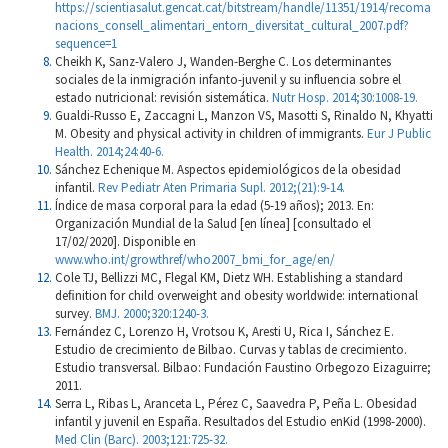
https://scientiasalut.gencat.cat/bitstream/handle/11351/1914/recoma
nacions_consell_alimentari_entorn_diversitat_cultural_2007.pdf?
sequence=1
Cheikh K, Sanz-Valero J, Wanden-Berghe C. Los determinantes
sociales de la inmigración infanto-juvenil y su influencia sobre el
estado nutricional: revisión sistemática.
Nutr Hosp. 2014;30:1008-19.
Gualdi-Russo E, Zaccagni L, Manzon VS, Masotti S, Rinaldo N, Khyatti
M. Obesity and physical activity in children of immigrants.
Eur J Public
Health. 2014;24:40-6.
Sánchez Echenique M. Aspectos epidemiológicos de la obesidad
infantil.
Rev Pediatr Aten Primaria Supl. 2012;(21):9-14.
Índice de masa corporal para la edad (5-19 años); 2013. En:
Organización Mundial de la Salud [en línea] [consultado el
17/02/2020]. Disponible en
www.who.int/growthref/who2007_bmi_for_age/en/
Cole TJ, Bellizzi MC, Flegal KM, Dietz WH. Establishing a standard
deﬁnition for child overweight and obesity worldwide: international
survey.
BMJ. 2000;320:1240-3.
Fernández C, Lorenzo H, Vrotsou K, Aresti U, Rica I, Sánchez E.
Estudio de crecimiento de Bilbao. Curvas y tablas de crecimiento.
Estudio transversal. Bilbao: Fundación Faustino Orbegozo Eizaguirre;
2011.
Serra L, Ribas L, Aranceta L, Pérez C, Saavedra P, Peña L. Obesidad
infantil y juvenil en España. Resultados del Estudio enKid (1998-2000).
Med Clin (Barc). 2003;121:725-32.