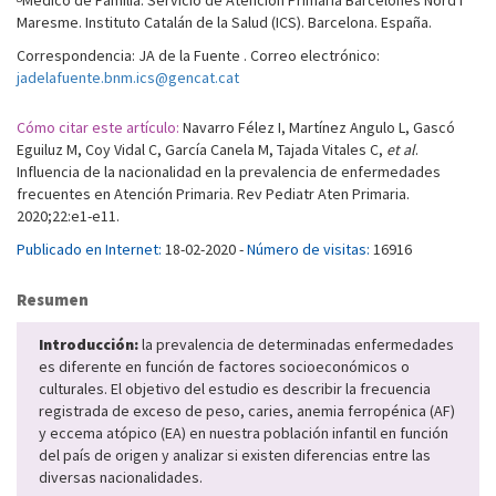
Médico de Familia. Servicio de Atención Primaria Barcelonés Nord i
Maresme. Instituto Catalán de la Salud (ICS). Barcelona. España.
Correspondencia: JA de la Fuente . Correo electrónico:
jadelafuente.bnm.ics@gencat.cat
Cómo citar este artículo:
Navarro Félez I, Martínez Angulo L, Gascó
Eguiluz M, Coy Vidal C, García Canela M, Tajada Vitales C,
et al
.
Influencia de la nacionalidad en la prevalencia de enfermedades
frecuentes en Atención Primaria. Rev Pediatr Aten Primaria.
2020;22:e1-e11.
Publicado en Internet:
18-02-2020 -
Número de visitas:
16916
Resumen
Introducción:
la prevalencia de determinadas enfermedades
es diferente en función de factores socioeconómicos o
culturales. El objetivo del estudio es describir la frecuencia
registrada de exceso de peso, caries, anemia ferropénica (AF)
y eccema atópico (EA) en nuestra población infantil en función
del país de origen y analizar si existen diferencias entre las
diversas nacionalidades.