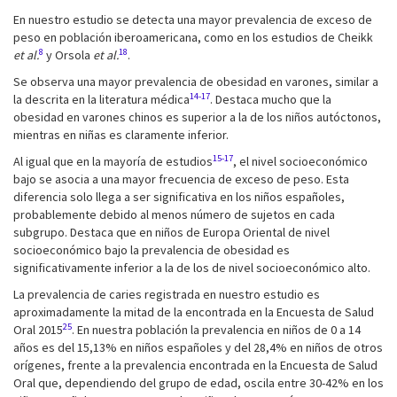
En nuestro estudio se detecta una mayor prevalencia de exceso de
peso en población iberoamericana, como en los estudios de Cheikk
8
18
et al.
y Orsola
et al.
.
Se observa una mayor prevalencia de obesidad en varones, similar a
14-17
la descrita en la literatura médica
. Destaca mucho que la
obesidad en varones chinos es superior a la de los niños autóctonos,
mientras en niñas es claramente inferior.
15-17
Al igual que en la mayoría de estudios
, el nivel socioeconómico
bajo se asocia a una mayor frecuencia de exceso de peso. Esta
diferencia solo llega a ser significativa en los niños españoles,
probablemente debido al menos número de sujetos en cada
subgrupo. Destaca que en niños de Europa Oriental de nivel
socioeconómico bajo la prevalencia de obesidad es
significativamente inferior a la de los de nivel socioeconómico alto.
La prevalencia de caries registrada en nuestro estudio es
aproximadamente la mitad de la encontrada en la Encuesta de Salud
25
Oral 2015
. En nuestra población la prevalencia en niños de 0 a 14
años es del 15,13% en niños españoles y del 28,4% en niños de otros
orígenes, frente a la prevalencia encontrada en la Encuesta de Salud
Oral que, dependiendo del grupo de edad, oscila entre 30-42% en los