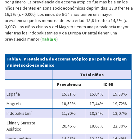
por género. La prevalencia de eccema atópico fue más baja en los
niños residentes en zona socioeconómicas deprimidas: 13,8 frente a
16,1% (
p
<0,000). Los niños de 6-14 años tienen una mayor
prevalencia que los menores de esta edad: 15,8 frente a 14,8% (
p
=
0,007). Los niños chinos y del Magreb tienen una prevalencia mayor
mientras los indopakistaníes y de Europa Oriental tienen una
prevalencia menor (
Tabla 6
).
Tabla 6. Prevalencia de eccema atópico por país de origen
y nivel socioeconómico
Total niños
Prevalencia
IC 95
España
15,31%
15,04%
15,58%
Magreb
18,58%
17,44%
19,72%
Indopakistaní
11,70%
10,34%
13,07%
China y Sureste
20,46%
18,63%
22,30%
Asiático
Iberoamérica
14,86%
13,23%
16,49%