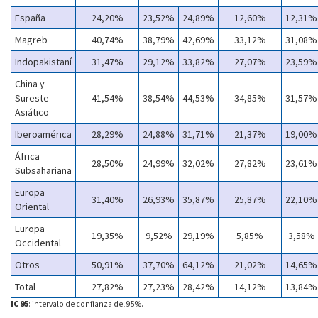
España
24,20%
23,52%
24,89%
12,60%
12,31%
Magreb
40,74%
38,79%
42,69%
33,12%
31,08%
Indopakistaní
31,47%
29,12%
33,82%
27,07%
23,59%
China y
Sureste
41,54%
38,54%
44,53%
34,85%
31,57%
Asiático
Iberoamérica
28,29%
24,88%
31,71%
21,37%
19,00%
África
28,50%
24,99%
32,02%
27,82%
23,61%
Subsahariana
Europa
31,40%
26,93%
35,87%
25,87%
22,10%
Oriental
Europa
19,35%
9,52%
29,19%
5,85%
3,58%
Occidental
Otros
50,91%
37,70%
64,12%
21,02%
14,65%
Total
27,82%
27,23%
28,42%
14,12%
13,84%
IC 95
: intervalo de confianza del 95%.