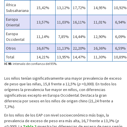
África
15,42%
13,12%
17,72%
14,95%
10,92%
Subsahariana
Europa
13,57%
11,03%
16,11%
11,01%
6,94%
Oriental
Europa
11,14%
7,85%
14,44%
12,90%
6,09%
Occidental
Otros
16,67%
11,13%
22,20%
16,36%
6,59%
Total
14,21%
13,95%
14,47%
11,30%
10,89%
IC 95
: intervalo de confianza del 95%.
Los niños tenían significativamente una mayor prevalencia de exceso
de peso que las niñas, 15,8 frente a 12,5% (
p
<0,000). En todos los
orígenes la prevalencia fue mayor en niños, con diferencias
significativas excepto en Europa Occidental. Destaca la gran
diferencia por sexos en los niños de origen chino (21,24 frente a
7,3%).
En los niños de los EAP con nivel socioeconómico más bajo, la
prevalencia de exceso de peso era más alta, 16,7 frente a 13,3% (
p
<0,000). La
Tabla 2
muestra las diferencias de exceso de peso según