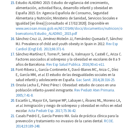
Estudio ALADINO 2015: Estudio de vigilancia del crecimiento,
alimentación, actividad física, desarrollo infantil y obesidad en
España 2015. En: Agencia Española de Consumo, Seguridad
Alimentaria y Nutrición; Ministerio de Sanidad, Servicios Sociales e
Igualdad [en línea] [consultado el 17/02/2020]. Disponible en
www.aecosan.msssi.gob.es/AECOSAN/docs/documentos/nutricion/o
bservatorio/Estudio_ALADINO_2015.pdf
Sánchez-Cruz JJ, Jiménez-Moleón JJ, Fernández-Quesada F, Sánchez
MJ. Prevalence of child and youth obesity in Spain in 2012.
Rev Esp
Cardiol (Engl Ed). 2013;66:371-6.
Sánchez-Martínez F, Torres P, Serral G, Valmayor S, Castell C, Ariza C.
Factores asociados al sobrepeso y la obesidad en escolares de 8 a 9
años de Barcelona.
Rev Esp Salud Publica. 2016;90:e1-e11.
Font-Ribera L, García-Continente X, Davó-Blanes MC, Ariza C, Díez
E, García MM,
et al.
El estudio de las desigualdades sociales en la
salud infantil y adolescente en España.
Gac Sanit. 2014;28:316-25.
Orsola Lecha E, Pérez Pérez I. Obesidad: estudio de casos en una
población infanto-juvenil inmigrante.
Rev Pediatr Aten Primaria.
2005;7:41-8.
Escartín L, Mayor EA, Samper MP, Labayen I, Álvarez ML, Moreno LA,
et al.
Inmigración y riesgo de sobrepeso y obesidad en niños en edad
escolar.
Acta Pediatr Esp. 2017;75:36-42.
Casals Peidró E, García Pereiro MA. Guía de práctica clínica para la
prevención y tratamiento no invasivo de la caries dental.
RCOE.
2014;19:189-248.