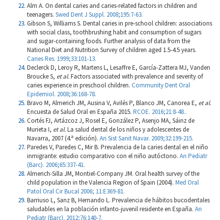
Alm A. On dental caries and caries-related factors in children and
teenagers.
Swed Dent J Suppl. 2008;195:7-63.
Gibson S, Williams S. Dental caries in pre-school children: associations
with social class, toothbrushing habit and consumption of sugars
and sugar-containing foods. Further analysis of data from the
National Diet and Nutrition Survey of children aged 1.5-4.5 years.
Caries Res. 1999;33:101-13.
Declerck D, Leroy R, Martens L, Lesaffre E, García-Zattera MJ, Vanden
Broucke S,
et al.
Factors associated with prevalence and severity of
caries experience in preschool children.
Community Dent Oral
Epidemiol. 2008;36:168-78.
Bravo M, Almerich JM, Ausina V, Avilés P, Blanco JM, Canorea E,
et al.
Encuesta de Salud Oral en España 2015.
RCOE. 2016;21:8-48..
Cortés FJ, Artázcoz J, Rosel E, González P, Asenjo MA, Sáinz de
Murieta I,
et al.
La salud dental de los niños y adolescentes de
Navarra, 2007 (4.ª edición).
An Sist Sanit Navar. 2009;32:199-215.
Paredes V, Paredes C, Mir B. Prevalencia de la caries dental en el niño
inmigrante: estudio comparativo con el niño autóctono.
An Pediatr
(Barc). 2006;65:337-41.
Almerich-Silla JM, Montiel-Company JM. Oral health survey of the
child population in the Valencia Region of Spain (2004).
Med Oral
Patol Oral Cir Bucal 2006; 11:E369-81.
Barriuso L, Sanz B, Hernando L. Prevalencia de hábitos bucodentales
saludables en la población infanto-juvenil residente en España.
An
Pediatr (Barc). 2012;76:140-7.