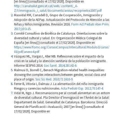
[en línea] [consultado el 17/02/2020]. Disponible en
http://canalsalut.gencat.cat/web/.content/_A-
Z/I/immigracio_i_salut/documents/arxius/recopriextra2007.pdf
Masvidal RM, Canadell D, Grupo de Cooperación, Inmigración y
Adopción de la AEPap. Actualización del Protocolo de Atención a las
Niñas y Niños Inmigrantes. Revisión 2016.
Form Act Pediatr Aten Prim.
2017;10:3-15.
Comité Consultivo de Bioética de Catalunya. Orientaciones sobre la
diversidad cultural y salud. En: Organización Médica Colegial de
España [en línea] [consultado el 17/02/2020]. Disponible en
https://www.ffomc.org/CursosCampus/Intercultural/Modulo3/curso/
03/pdf/anexo4.pdf
Vázquez ML, Vargas I, Aller MB. Reflexiones sobre el impacto de la
crisis en la salud y la atención sanitaria de la población inmigrante.
Informe SESPAS 2014.
Gac Sanit. 2014;28:142-6.
Malmusi D, Borrell C, Benach Migration-related health inequalities:
showing the complex interactions between gender, social class and
place of origin.
Soc Sci Med. 2010;71:1610-9.
Ferrer B, Vitoria I, Dalmau J. La alimentación del niño inmigrante.
Riesgos y carencias nutricionales.
Acta Pediatr Esp. 2012;70:147-4.
Vidal M, Ngo J. Recomanacions per al consell alimentari en un entorn
de diversitat cultural. Pla Director d’Immigració en l’Àmbit de la Salut:
Departament de Salut. Generalitat de Catalunya. Barcelona: Direcció
General de Planiﬁcació i Avaluació; 2007 [en línea] [consultado el
17/02/2020]. Disponible en