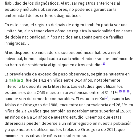
fiabilidad de los diagnósticos. Al utilizar registros anteriores al
estudio y múltiples observadores, no podemos garantizar la
uniformidad de los criterios diagnósticos.
En este caso, el registro del país de origen también podría ser una
limitación, al no tener claro cómo se registra la nacionalidad en casos
de doble nacionalidad, niños nacidos en España pero de familias
inmigradas…
Al no disponer de indicadores socioeconómicos fiables a nivel
individual, hemos adjudicado a cada niño el índice socioeconómico de
19
su barrio de residencia al igual que en otros estudios
.
La prevalencia de exceso de peso observada, según se muestra en
la
Tabla 1
, fue de 14,2 en niños entre 0-14 años, notablemente
inferior a la descrita en la literatura. Los estudios que utilizan los
15,16,19
estándares de la OMS muestran prevalencias entre el 31-41%
,
14
aunque son difícilmente comparables. El estudio enKid
, usando las
tablas de Orbegozo de 1988, encuentra una prevalencia del 26,3% en
niños de 2 a 24 años que también es notablemente superior al 15,6%
en niños de 6 a 14 años de nuestro estudio. Creemos que estas
diferencias pueden deberse a un infrarregistro en nuestra población
y a que nosotros utilizamos les tablas de Orbegozo de 2011, que
minimizan las cifras de niños con sobrepeso.