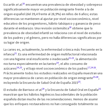
20
Escartín
et al.
encuentran una prevalencia de obesidad y sobrepeso
significativamente mayor en población inmigrante frente a la de
origen español (del 39,4 frente al 28,9%) en niños de 6 años; estas
diferencias se mantienen al ajustar por nivel socioeconómico, nivel
educativo de los progenitores, hábito tabáquico y ganancia de peso
18
durante el embarazo. Una revisión sistemática
obtiene que la
prevalencia de obesidad infantil se relaciona con el nivel de estudios
de los padres y el género, pero no halla diferencias significativas por
su lugar de origen.
La caries es, actualmente, la enfermedad crónica más frecuente en la
21
infancia
. Es una enfermedad de origen multifactorial relacionada
21-23
con una higiene oral insuficiente o inadecuada
, la alimentación
24
nocturna especialmente en lactantes
, el alto consumo de
24,25
17,24-26
azúcares
, y el bajo nivel socioeconómico de los padres
.
Prácticamente todos los estudios realizados en España muestran una
25-28
mayor prevalencia de caries en población de origen inmigrante
,
25
incluyendo la Encuesta de Salud Oral de España 2015
.
29
25
El estudio de Barriuso
et al.
y la Encuesta de Salud Oral en España
muestran que los hábitos higiénicos bucodentales de la población
española distan mucho de las recomendaciones. Hemos de asumir
que los enfoques restauradores no han conseguido totalmente su