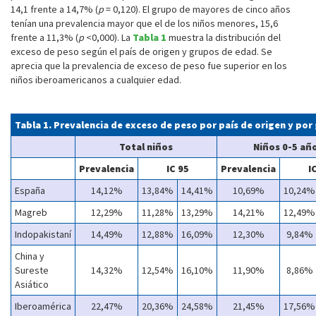
14,1 frente a 14,7% (
p
= 0,120). El grupo de mayores de cinco años
tenían una prevalencia mayor que el de los niños menores, 15,6
frente a 11,3% (
p
<0,000). La
Tabla 1
muestra la distribución del
exceso de peso según el país de origen y grupos de edad. Se
aprecia que la prevalencia de exceso de peso fue superior en los
niños iberoamericanos a cualquier edad.
Tabla 1. Prevalencia de exceso de peso por país de origen y po
Total niños
Niños 0-5 añ
Prevalencia
IC 95
Prevalencia
I
España
14,12%
13,84%
14,41%
10,69%
10,24%
Magreb
12,29%
11,28%
13,29%
14,21%
12,49%
Indopakistaní
14,49%
12,88%
16,09%
12,30%
9,84%
China y
Sureste
14,32%
12,54%
16,10%
11,90%
8,86%
Asiático
Iberoamérica
22,47%
20,36%
24,58%
21,45%
17,56%