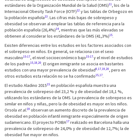
11
estándares de la Organización Mundial de la Salud (OMS)
, los de la
12
Internacional Obesity Task Force (IOTF)
y las tablas de Orbegozo en
13
la población española
. Las cifras más bajas de sobrepeso y
obesidad se observan al emplear las tablas de referencia para la
14
población española (26,4%)
, mientras que las más elevadas se
15
obtienen al considerar los estándares de la OMS (41,3%)
.
Existen diferencias entre los estudios en los factores asociados con
el sobrepeso en niños. En general, se relaciona con el sexo
15-17
15-17
masculino
, el nivel socioeconómico bajo
y el nivel de estudios
15,18,20
de los padres
. El origen inmigrante se asocia en bastantes
8,17,19,20
estudios con una mayor prevalencia de obesidad
, pero en
15,17
otros estudios esta relación no se ha confirmado
.
15
El estudio Aladino 2015
en población española muestra una
prevalencia de sobrepeso del 23,2 % y de obesidad del 18,1 %,
utilizando los estándares de la OMS. La prevalencia de sobrepeso es
similar en niños y niñas, pero la de obesidad es mayor en los niños.
19
Orsola
et al.
observan un aumento discreto de la prevalencia de
obesidad en población infantil inmigrante especialmente de origen
17
sudamericano. El proyecto POIBA
realizado en Barcelona halla una
prevalencia de sobrepeso de 24,0% y de obesidad de 12,7%; la de
obesidad fue mayor en niños.