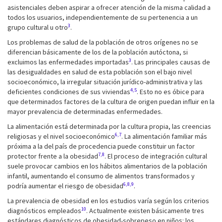
asistenciales deben aspirar a ofrecer atención de la misma calidad a
todos los usuarios, independientemente de su pertenencia a un
3
grupo cultural u otro
.
Los problemas de salud de la población de otros orígenes no se
diferencian básicamente de los de la población autóctona, si
3
excluimos las enfermedades importadas
. Las principales causas de
las desigualdades en salud de esta población son el bajo nivel
socioeconómico, la irregular situación jurídico-administrativa y las
4,5
deficientes condiciones de sus viviendas
. Esto no es óbice para
que determinados factores de la cultura de origen puedan influir en la
mayor prevalencia de determinadas enfermedades.
La alimentación está determinada por la cultura propia, las creencias
6,7
religiosas y el nivel socioeconómico
. La alimentación familiar más
próxima a la del país de procedencia puede constituir un factor
7,8
protector frente a la obesidad
. El proceso de integración cultural
suele provocar cambios en los hábitos alimentarios de la población
infantil, aumentando el consumo de alimentos transformados y
6,8,9
podría aumentar el riesgo de obesidad
.
La prevalencia de obesidad en los estudios varía según los criterios
10
diagnósticos empleados
. Actualmente existen básicamente tres
estándares diagnósticos de obesidad-sobrepeso en niños: los