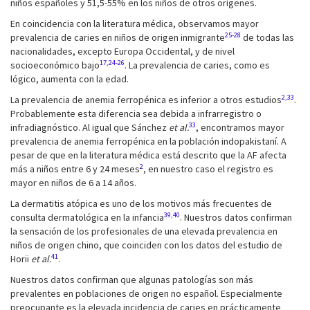
niños españoles y 51,5-55% en los niños de otros orígenes.
En coincidencia con la literatura médica, observamos mayor
25-28
prevalencia de caries en niños de origen inmigrante
de todas las
nacionalidades, excepto Europa Occidental, y de nivel
17,24-26
socioeconómico bajo
. La prevalencia de caries, como es
lógico, aumenta con la edad.
2,33
La prevalencia de anemia ferropénica es inferior a otros estudios
.
Probablemente esta diferencia sea debida a infrarregistro o
33
infradiagnóstico. Al igual que Sánchez
et al.
, encontramos mayor
prevalencia de anemia ferropénica en la población indopakistaní. A
pesar de que en la literatura médica está descrito que la AF afecta
2
más a niños entre 6 y 24 meses
, en nuestro caso el registro es
mayor en niños de 6 a 14 años.
La dermatitis atópica es uno de los motivos más frecuentes de
39,40
consulta dermatológica en la infancia
. Nuestros datos confirman
la sensación de los profesionales de una elevada prevalencia en
niños de origen chino, que coinciden con los datos del estudio de
41
Horii
et al.
.
Nuestros datos confirman que algunas patologías son más
prevalentes en poblaciones de origen no español. Especialmente
preocupante es la elevada incidencia de caries en prácticamente