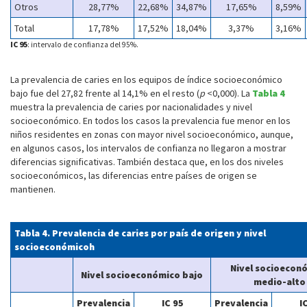
Otros
28,77%
22,68%
34,87%
17,65%
8,59%
Total
17,78%
17,52%
18,04%
3,37%
3,16%
IC 95
: intervalo de confianza del 95%.
La prevalencia de caries en los equipos de índice socioeconómico
bajo fue del 27,82 frente al 14,1% en el resto (
p
<0,000). La
Tabla 4
muestra la prevalencia de caries por nacionalidades y nivel
socioeconómico. En todos los casos la prevalencia fue menor en los
niños residentes en zonas con mayor nivel socioeconómico, aunque,
en algunos casos, los intervalos de confianza no llegaron a mostrar
diferencias significativas. También destaca que, en los dos niveles
socioeconómicos, las diferencias entre países de origen se
mantienen.
Tabla 4. Prevalencia de caries por país de origen y nivel
socioeconómicoh
Nivel socioecon
Nivel socioeconómico bajo
medio-alto
Prevalencia
IC 95
Prevalencia
I