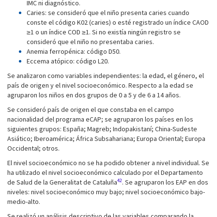
IMC ni diagnóstico.
Caries: se consideró que el niño presenta caries cuando
conste el código K02 (caries) o esté registrado un índice CAOD
≥1 o un índice COD ≥1. Si no existía ningún registro se
consideró que el niño no presentaba caries.
Anemia ferropénica: código D50.
Eccema atópico: código L20.
Se analizaron como variables independientes: la edad, el género, el
país de origen y el nivel socioeconómico. Respecto a la edad se
agruparon los niños en dos grupos de 0 a 5 y de 6 a 14 años.
Se consideró país de origen el que constaba en el campo
nacionalidad del programa eCAP; se agruparon los países en los
siguientes grupos: España; Magreb; Indopakistaní; China-Sudeste
Asiático; Iberoamérica; África Subsahariana; Europa Oriental; Europa
Occidental; otros.
El nivel socioeconómico no se ha podido obtener a nivel individual. Se
ha utilizado el nivel socioeconómico calculado por el Departamento
42
de Salud de la Generalitat de Cataluña
. Se agruparon los EAP en dos
niveles: nivel socioeconómico muy bajo; nivel socioeconómico bajo-
medio-alto.
Se realizó un análisis descriptivo de las variables comparando la