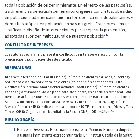
toda la población de origen inmigrante. En el resto de las patologías,
las diferencias se establecen en unos orígenes concretos: obesidad
en población sudamericana; anemia ferropénica en indopakistaníes y
dermatitis atópica en población china y magrebí. Estas prevalencias
justifican el diseño de intervenciones para mejorar la prevención,
42
adaptadas al origen multicultural de nuestra población
.
CONFLICTO DE INTERESES
Los autores declaran no presentar conflictos de intereses en relación con la
preparación y publicación de este artículo.
ABREVIATURAS
AF
:
anemia ferropénica
·
CAOD
(índice)
:
número de dientes cariados, ausentes y
obturados dividido por el total de dientes (en dentición permanente)
·
CIE
:
Clasificación internacional de enfermedades
·
COD
(índice)
:
número de dientes
cariados y obturados dividido por el total de dientes, en dentición temporal
·
DA
:
dermatitis atópica
·
EAP
:
Equipos de Atención Primaria
·
ICS
:
Institut Català de la
Salut
·
IC 95
:
intervalo de confianza del 95%
·
IDIAP
:
Institut d’Investigació en
Atenció Primària
·
IMC
:
índice de masa corporal
·
IOTF:
Internacional Obesity Task
Force
·
OMS:
Organización Mundial de la Salud (OMS)
·
OR
:
odds ratio
.
BIBLIOGRAFÍA
Pla de la Diversitat. Recomanacions per a l’Atenció Primària dirigida
a usuaris immigrants extracomunitaris. En: Institut Català de la Salut