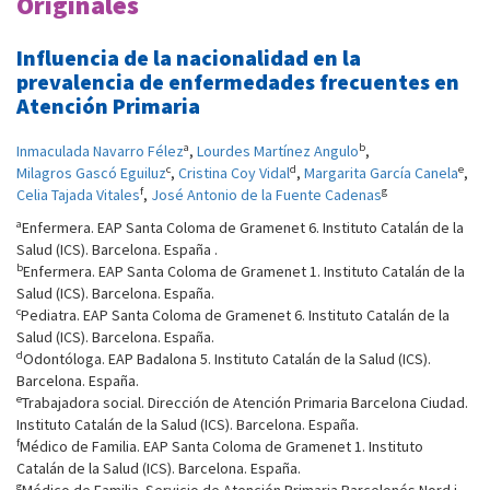
Originales
Influencia de la nacionalidad en la
prevalencia de enfermedades frecuentes en
Atención Primaria
a
b
Inmaculada Navarro Félez
,
Lourdes Martínez Angulo
,
c
d
e
Milagros Gascó Eguiluz
,
Cristina Coy Vidal
,
Margarita García Canela
,
f
g
Celia Tajada Vitales
,
José Antonio de la Fuente Cadenas
a
Enfermera. EAP Santa Coloma de Gramenet 6. Instituto Catalán de la
Salud (ICS). Barcelona. España .
b
Enfermera. EAP Santa Coloma de Gramenet 1. Instituto Catalán de la
Salud (ICS). Barcelona. España.
c
Pediatra. EAP Santa Coloma de Gramenet 6. Instituto Catalán de la
Salud (ICS). Barcelona. España.
d
Odontóloga. EAP Badalona 5. Instituto Catalán de la Salud (ICS).
Barcelona. España.
e
Trabajadora social. Dirección de Atención Primaria Barcelona Ciudad.
Instituto Catalán de la Salud (ICS). Barcelona. España.
f
Médico de Familia. EAP Santa Coloma de Gramenet 1. Instituto
Catalán de la Salud (ICS). Barcelona. España.
g