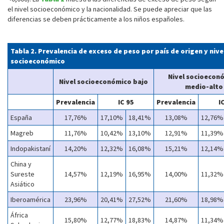
el nivel socioeconómico y la nacionalidad. Se puede apreciar que las
diferencias se deben prácticamente a los niños españoles.
Tabla 2. Prevalencia de exceso de peso por país de origen y nive
socioeconómico
Nivel socioecon
Nivel socioeconómico bajo
medio-alto
Prevalencia
IC 95
Prevalencia
I
España
17,76%
17,10%
18,41%
13,08%
12,76%
Magreb
11,76%
10,42%
13,10%
12,91%
11,39%
Indopakistaní
14,20%
12,32%
16,08%
15,21%
12,14%
China y
Sureste
14,57%
12,19%
16,95%
14,00%
11,32%
Asiático
Iberoamérica
23,96%
20,41%
27,52%
21,60%
18,98%
África
15,80%
12,77%
18,83%
14,87%
11,34%