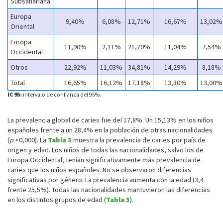
Subsahariana
Europa
9,40%
6,08%
12,71%
16,67%
13,02%
Oriental
Europa
11,90%
2,11%
21,70%
11,04%
7,54%
Occidental
Otros
22,92%
11,03%
34,81%
14,29%
8,18%
Total
16,65%
16,12%
17,18%
13,30%
13,00%
IC 95:
intervalo de confianza del 95%.
La prevalencia global de caries fue del 17,8%. Un 15,13% en los niños
españoles frente a un 28,4% en la población de otras nacionalidades
(
p
<0,000). La
Tabla 3
muestra la prevalencia de caries por país de
origen y edad. Los niños de todas las nacionalidades, salvo los de
Europa Occidental, tenían significativamente más prevalencia de
caries que los niños españoles. No se observaron diferencias
significativas por género. La prevalencia aumenta con la edad (3,4
frente 25,5%). Todas las nacionalidades mantuvieron las diferencias
en los distintos grupos de edad (
Tabla 3
).