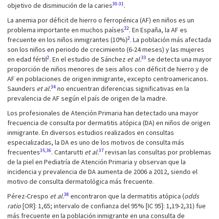
30-31
objetivo de disminución de la caries
.
La anemia por déficit de hierro o ferropénica (AF) en niños es un
32
problema importante en muchos países
. En España, la AF es
2
frecuente en los niños inmigrantes (10%)
. La población más afectada
son los niños en periodo de crecimiento (6-24 meses) y las mujeres
2
33
en edad fértil
. En el estudio de Sánchez
et al.
se detecta una mayor
proporción de niños menores de seis años con déficit de hierro y de
AF en poblaciones de origen inmigrante, excepto centroamericanos.
34
Saunders
et al.
no encuentran diferencias significativas en la
prevalencia de AF según el país de origen de la madre.
Los profesionales de Atención Primaria han detectado una mayor
frecuencia de consulta por dermatitis atópica (DA) en niños de origen
inmigrante. En diversos estudios realizados en consultas
especializadas, la DA es uno de los motivos de consulta más
35,36
37
frecuentes
. Cantarutti
et al.
revisan las consultas por problemas
de la piel en Pediatría de Atención Primaria y observan que la
incidencia y prevalencia de DA aumenta de 2006 a 2012, siendo el
motivo de consulta dermatológica más frecuente.
38
Pérez-Crespo
et al.
encontraron que la dermatitis atópica (
odds
ratio
[OR]: 1,65; intervalo de confianza del 95% [IC 95]: 1,19-2,31) fue
más frecuente en la población inmigrante en una consulta de