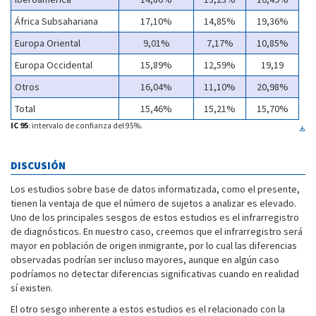
África Subsahariana
17,10%
14,85%
19,36%
Europa Oriental
9,01%
7,17%
10,85%
Europa Occidental
15,89%
12,59%
19,19
Otros
16,04%
11,10%
20,98%
Total
15,46%
15,21%
15,70%
IC 95
: intervalo de confianza del 95%.
DISCUSIÓN
Los estudios sobre base de datos informatizada, como el presente,
tienen la ventaja de que el número de sujetos a analizar es elevado.
Uno de los principales sesgos de estos estudios es el infrarregistro
de diagnósticos. En nuestro caso, creemos que el infrarregistro será
mayor en población de origen inmigrante, por lo cual las diferencias
observadas podrían ser incluso mayores, aunque en algún caso
podríamos no detectar diferencias significativas cuando en realidad
sí existen.
El otro sesgo inherente a estos estudios es el relacionado con la