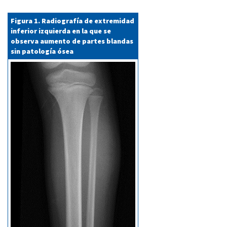
Figura 1. Radiografía de extremidad
inferior izquierda en la que se
observa aumento de partes blandas
sin patología ósea