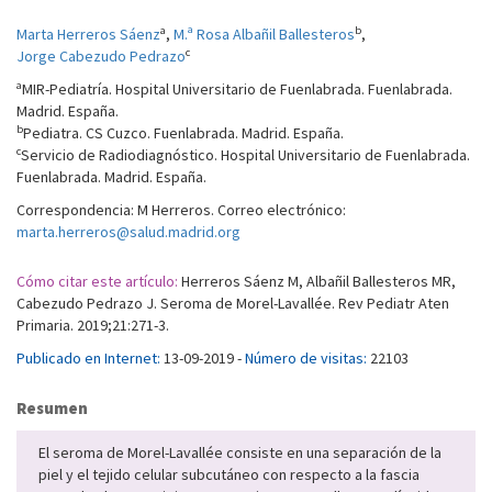
a
b
Marta Herreros Sáenz
,
M.ª Rosa Albañil Ballesteros
,
c
Jorge Cabezudo Pedrazo
a
MIR-Pediatría. Hospital Universitario de Fuenlabrada. Fuenlabrada.
Madrid. España.
b
Pediatra. CS Cuzco. Fuenlabrada. Madrid. España.
c
Servicio de Radiodiagnóstico. Hospital Universitario de Fuenlabrada.
Fuenlabrada. Madrid. España.
Correspondencia: M Herreros. Correo electrónico:
marta.herreros@salud.madrid.org
Cómo citar este artículo:
Herreros Sáenz M, Albañil Ballesteros MR,
Cabezudo Pedrazo J. Seroma de Morel-Lavallée. Rev Pediatr Aten
Primaria. 2019;21:271-3.
Publicado en Internet:
13-09-2019 -
Número de visitas:
22103
Resumen
El seroma de Morel-Lavallée consiste en una separación de la
piel y el tejido celular subcutáneo con respecto a la fascia