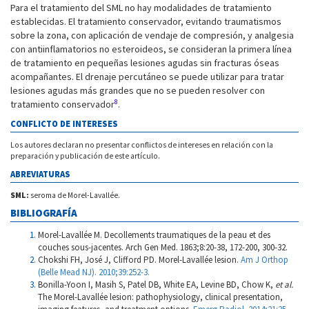
Para el tratamiento del SML no hay modalidades de tratamiento
establecidas. El tratamiento conservador, evitando traumatismos
sobre la zona, con aplicación de vendaje de compresión, y analgesia
con antiinflamatorios no esteroideos, se consideran la primera línea
de tratamiento en pequeñas lesiones agudas sin fracturas óseas
acompañantes. El drenaje percutáneo se puede utilizar para tratar
lesiones agudas más grandes que no se pueden resolver con
8
tratamiento conservador
.
CONFLICTO DE INTERESES
Los autores declaran no presentar conflictos de intereses en relación con la
preparación y publicación de este artículo.
ABREVIATURAS
SML:
seroma de Morel-Lavallée.
BIBLIOGRAFÍA
Morel-Lavallée M. Decollements traumatiques de la peau et des
couches sous-jacentes. Arch Gen Med. 1863;8:20-38, 172-200, 300-32.
Chokshi FH, José J, Clifford PD. Morel-Lavallée lesion.
Am J Orthop
(Belle Mead NJ). 2010;39:252-3.
Bonilla-Yoon I, Masih S, Patel DB, White EA, Levine BD, Chow K,
et al.
The Morel-Lavallée lesion: pathophysiology, clinical presentation,