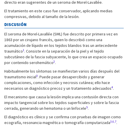
directo eran sugerentes de un seroma de Morel-Lavallée.
El tratamiento en este caso fue conservador, aplicando medias
compresivas, debido al tamaño de la lesión.
DISCUSIÓN
El seroma de Morel-Lavallée (SML) fue descrito por primera vez en
1863 por un cirujano francés, quien lo describió como una
acumulación de líquido en los tejidos blandos tras un antecedente
1
traumático
. Consiste en la separación de la piel y el tejido
subcutáneo de la fascia subyacente, lo que crea un espacio ocupado
2
por contenido serohemático
.
Habitualmente los síntomas se manifiestan varios días después del
3
traumatismo inicial
. Puede pasar desapercibido y generar
complicaciones, como infección y necrosis cutánea; ello hace
4
necesarios un diagnóstico precoz y un tratamiento adecuados
.
El mecanismo que causa la lesión implica una contusión directa con
impacto tangencial sobre los tejidos superficiales y sobre la fascia
5
cerrada, generando un hematoma o un linfocele
.
El diagnóstico es clínico y se confirma con pruebas de imagen como
3,6,7
ecografía, resonancia magnética o tomografía computarizada
.