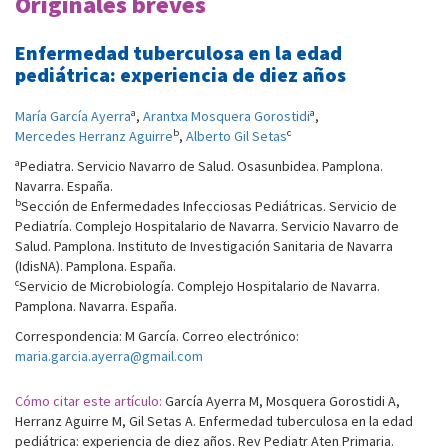
Originales breves
Enfermedad tuberculosa en la edad
pediátrica: experiencia de diez años
a
a
María García Ayerra
,
Arantxa Mosquera Gorostidi
,
b
c
Mercedes Herranz Aguirre
,
Alberto Gil Setas
a
Pediatra. Servicio Navarro de Salud. Osasunbidea. Pamplona.
Navarra. España.
b
Sección de Enfermedades Infecciosas Pediátricas. Servicio de
Pediatría. Complejo Hospitalario de Navarra. Servicio Navarro de
Salud. Pamplona. Instituto de Investigación Sanitaria de Navarra
(IdisNA). Pamplona. España.
c
Servicio de Microbiología. Complejo Hospitalario de Navarra.
Pamplona. Navarra. España.
Correspondencia: M García. Correo electrónico:
maria.garcia.ayerra@gmail.com
Cómo citar este artículo:
García Ayerra M, Mosquera Gorostidi A,
Herranz Aguirre M, Gil Setas A. Enfermedad tuberculosa en la edad
pediátrica: experiencia de diez años. Rev Pediatr Aten Primaria.