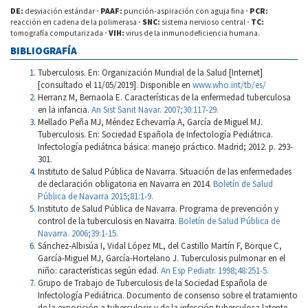
DE:
desviación estándar
·
PAAF:
punción-aspiración con aguja fina
·
PCR:
reacción en cadena de la polimerasa
·
SNC:
sistema nervioso central
·
TC:
tomografía computarizada
·
VIH:
virus de la inmunodeficiencia humana.
BIBLIOGRAFÍA
Tuberculosis. En: Organización Mundial de la Salud [Internet]
[consultado el 11/05/2019]. Disponible en
www.who.int/tb/es/
Herranz M, Bernaola E. Características de la enfermedad tuberculosa
en la infancia.
An Sist Sanit Navar. 2007;30:117-29.
Mellado Peña MJ, Méndez Echevarría A, García de Miguel MJ.
Tuberculosis. En: Sociedad Española de Infectología Pediátrica.
Infectología pediátrica básica: manejo práctico. Madrid; 2012. p. 293-
301.
Instituto de Salud Pública de Navarra. Situación de las enfermedades
de declaración obligatoria en Navarra en 2014.
Boletín de Salud
Pública de Navarra 2015;81:1-9.
Instituto de Salud Pública de Navarra. Programa de prevención y
control de la tuberculosis en Navarra.
Boletín de Salud Pública de
Navarra. 2006;39:1-15.
Sánchez-Albisúa I, Vidal López ML, del Castillo Martín F, Borque C,
García-Miguel MJ, García-Hortelano J. Tuberculosis pulmonar en el
niño: características según edad.
An Esp Pediatr. 1998;48:251-5.
Grupo de Trabajo de Tuberculosis de la Sociedad Española de
Infectología Pediátrica. Documento de consenso sobre el tratamiento
de la exposición a tuberculosis y de la infección tuberculosa latente