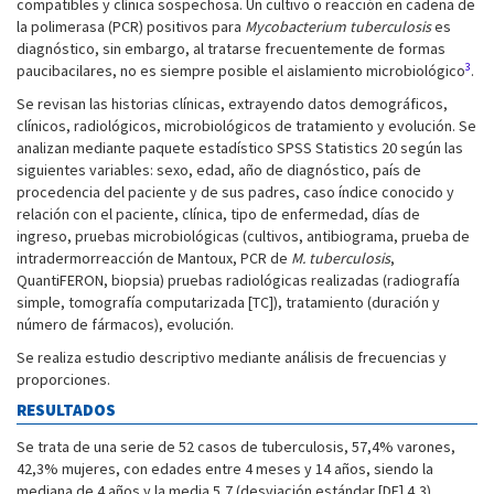
compatibles y clínica sospechosa. Un cultivo o reacción en cadena de
la polimerasa (PCR) positivos para
Mycobacterium tuberculosis
es
diagnóstico, sin embargo, al tratarse frecuentemente de formas
3
paucibacilares, no es siempre posible el aislamiento microbiológico
.
Se revisan las historias clínicas, extrayendo datos demográficos,
clínicos, radiológicos, microbiológicos de tratamiento y evolución. Se
analizan mediante paquete estadístico SPSS Statistics 20 según las
siguientes variables: sexo, edad, año de diagnóstico, país de
procedencia del paciente y de sus padres, caso índice conocido y
relación con el paciente, clínica, tipo de enfermedad, días de
ingreso, pruebas microbiológicas (cultivos, antibiograma, prueba de
intradermorreacción de Mantoux, PCR de
M. tuberculosis
,
QuantiFERON, biopsia) pruebas radiológicas realizadas (radiografía
simple, tomografía computarizada [TC]), tratamiento (duración y
número de fármacos), evolución.
Se realiza estudio descriptivo mediante análisis de frecuencias y
proporciones.
RESULTADOS
Se trata de una serie de 52 casos de tuberculosis, 57,4% varones,
42,3% mujeres, con edades entre 4 meses y 14 años, siendo la
mediana de 4 años y la media 5,7 (desviación estándar [DE] 4,3).