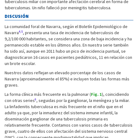
tuberculosis miliar con importante afectación cerebral en forma de
tuberculomas. Un niño falleció por meningitis tuberculosa.
DISCUSIÓN
La comunidad foral de Navarra, según el Boletín Epidemiológico de
4,5
Navarra
, presenta una tasa de incidencia de tuberculosis de
9,2/100 000 habitantes, se considera una zona de baja incidencia y ha
permanecido estable en los últimos años. En nuestra serie también
ha sido así, aunque en 2011 hubo un pico de incidencia puntual, se
diagnosticaron 16 casos en pacientes pediátricos, 11 en relación con
un brote escolar.
Nuestros datos reflejan un elevado porcentaje de los casos de
Navarra (aproximadamente el 85%) e incluyen todas las formas más
graves.
La forma clínica más frecuente es la pulmonar (
Fig. 1
), coincidiendo
6
con otras series
, seguidas por la ganglionar, la meníngea y la miliar.
La linfadenitis tuberculosa es más frecuente en el niño que en el
adulto ya que, por la inmadurez del sistema inmune infantil, la
diseminación ganglionar de una tuberculosis primaria es
relativamente frecuente. Contamos con varios casos de tuberculosis
grave, cuatro de ellos con afectación del sistema nervioso central
(SNC), con la consecuente morbimortalidad que implican.