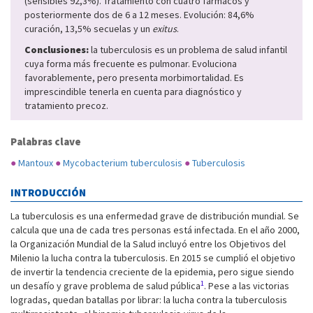
(sensibles 92,3%). Tratamiento con cuatro fármacos y
posteriormente dos de 6 a 12 meses. Evolución: 84,6%
curación, 13,5% secuelas y un
exitus
.
Conclusiones:
la tuberculosis es un problema de salud infantil
cuya forma más frecuente es pulmonar. Evoluciona
favorablemente, pero presenta morbimortalidad. Es
imprescindible tenerla en cuenta para diagnóstico y
tratamiento precoz.
Palabras clave
●
Mantoux
●
Mycobacterium tuberculosis
●
Tuberculosis
INTRODUCCIÓN
La tuberculosis es una enfermedad grave de distribución mundial. Se
calcula que una de cada tres personas está infectada. En el año 2000,
la Organización Mundial de la Salud incluyó entre los Objetivos del
Milenio la lucha contra la tuberculosis. En 2015 se cumplió el objetivo
de invertir la tendencia creciente de la epidemia, pero sigue siendo
1
un desafío y grave problema de salud pública
. Pese a las victorias
logradas, quedan batallas por librar: la lucha contra la tuberculosis