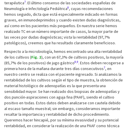
7
terapéutica
. El último consenso de las sociedades españolas de
8
Neumología e Infectología Pediátrica
, cuyas recomendaciones
hemos seguido, dicta que está especialmente indicado en formas
graves, en inmunodeprimidos y cuando existen dudas diagnósticas,
así como en los pacientes más pequeños. En nuestra serie hemos
realizado TC en un número importante de casos, la mayor parte de
las veces por dudas diagnósticas; vista la rentabilidad (97,7%
patológicos), creemos que ha resultado claramente beneficioso.
Respecto a la microbiología, hemos encontrado una alta rentabilidad
de los cultivos (
Fig. 2
), con un 67,3% de cultivos positivos, la mayoría
8,9
(85,7% de los positivos) de jugo gástrico
. Estos deben recogerse a
7
primera hora de la mañana durante tres días consecutivos
, en
nuestro centro se realiza con el paciente ingresado. Si analizamos la
rentabilidad de los cultivos según el tipo de muestra, la obtención de
material histológico de adenopatías es la que presenta una
sensibilidad mayor. Se han realizado dos biopsias de adenopatías y
dos punción-aspiraciones con aguja fina (PAAF), siendo el cultivo
positivo en todas. Estos datos deben analizarse con cautela debido
al escaso tamaño muestral; sin embargo, consideramos importante
resaltar la importancia y rentabilidad de dicho procedimiento.
Queremos hacer hincapié, por su mínima invasividad y su potencial
rentabilidad, en considerar la realización de una PAAF como técnica