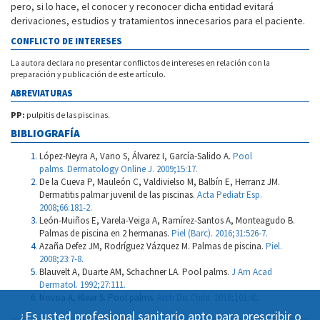
pero, si lo hace, el conocer y reconocer dicha entidad evitará
derivaciones, estudios y tratamientos innecesarios para el paciente.
CONFLICTO DE INTERESES
La autora declara no presentar conflictos de intereses en relación con la
preparación y publicación de este artículo.
ABREVIATURAS
PP:
pulpitis de las piscinas.
BIBLIOGRAFÍA
López-Neyra A, Vano S, Álvarez I, García-Salido A.
Pool
palms. Dermatology Online J. 2009;15:17.
De la Cueva P, Mauleón C, Valdivielso M, Balbín E, Herranz JM.
Dermatitis palmar juvenil de las piscinas.
Acta Pediatr Esp.
2008;66:181-2.
León-Muiños E, Varela-Veiga A, Ramírez-Santos A, Monteagudo B.
Palmas de piscina en 2 hermanas.
Piel (Barc). 2016;31:526-7.
Azaña Defez JM, Rodríguez Vázquez M. Palmas de piscina.
Piel.
2008;23:7-8.
Blauvelt A, Duarte AM, Schachner LA. Pool palms.
J Am Acad
Dermatol. 1992;27:111.
Novoa A, Klear S. Pool palms.
Arch Dis Child. 2016;101:41.
¿Es usted profesional sanitario apto para prescribir o