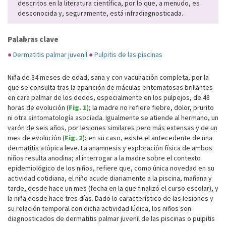
descritos en la literatura científi­ca, por lo que, a menudo, es
desconocida y, seguramente, está infradiagnosticada.
Palabras clave
●
Dermatitis palmar juvenil
●
Pulpitis de las piscinas
Niña de 34 meses de edad, sana y con vacunación completa, por la
que se consulta tras la aparición de máculas eritematosas brillantes
en cara palmar de los dedos, especialmente en los pulpejos, de 48
horas de evolución (
Fig. 1
); la madre no refiere fiebre, dolor, prurito
ni otra sintomatología asociada. Igualmente se atiende al hermano, un
varón de seis años, por lesiones similares pero más extensas y de un
mes de evolución (
Fig. 2
); en su caso, existe el antecedente de una
dermatitis atópica leve. La anamnesis y exploración física de ambos
niños resulta anodina; al interrogar a la madre sobre el contexto
epidemiológico de los niños, refiere que, como única novedad en su
actividad cotidiana, el niño acude diariamente a la piscina, mañana y
tarde, desde hace un mes (fecha en la que finalizó el curso escolar), y
la niña desde hace tres días. Dado lo característico de las lesiones y
su relación temporal con dicha actividad lúdica, los niños son
diagnosticados de dermatitis palmar juvenil de las piscinas o pulpitis