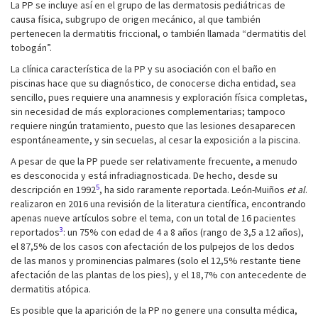
La PP se incluye así en el grupo de las dermatosis pediátricas de
causa física, subgrupo de origen mecánico, al que también
pertenecen la dermatitis friccional, o también llamada “dermatitis del
tobogán”.
La clínica característica de la PP y su asociación con el baño en
piscinas hace que su diagnóstico, de conocerse dicha entidad, sea
sencillo, pues requiere una anamnesis y exploración física completas,
sin necesidad de más exploraciones complementarias; tampoco
requiere ningún tratamiento, puesto que las lesiones desaparecen
espontáneamente, y sin secuelas, al cesar la exposición a la piscina.
A pesar de que la PP puede ser relativamente frecuente, a menudo
es desconocida y está infradiagnosticada. De hecho, desde su
5
descripción en 1992
, ha sido raramente reportada. León-Muiños
et al
.
realizaron en 2016 una revisión de la literatura científica, encontrando
apenas nueve artículos sobre el tema, con un total de 16 pacientes
3
reportados
: un 75% con edad de 4 a 8 años (rango de 3,5 a 12 años),
el 87,5% de los casos con afectación de los pulpejos de los dedos
de las manos y prominencias palmares (solo el 12,5% restante tiene
afectación de las plantas de los pies), y el 18,7% con antecedente de
dermatitis atópica.
Es posible que la aparición de la PP no genere una consulta médica,