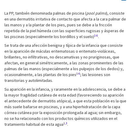
La PP, también denominada palmas de piscina (
pool palms
), consiste
en una dermatitis irritativa de contacto que afecta a la cara palmar de
las manos y a la plantar de los pies, pues se debe a la fricción
repetida de la piel húmeda con las superficies rugosas y ásperas de
1-6
las piscinas (especialmente los bordillos y el suelo)
.
Se trata de una afección benigna y típica de la infancia que consiste
en la aparición de máculas eritematosas o eritemato-violáceas,
brillantes, no infiltrativas, no descamativas y no pruriginosas, que
afectan, en general simétricamente, a las zonas prominentes de las
palmas de las manos (especialmente a los pulpejos de los dedos) y,
1-6
ocasionalmente, a las plantas de los pies
; las lesiones son
transitorias y autolimitadas.
Su aparición en la infancia, y raramente en la adolescencia, se debe a
la mayor fragilidad cutánea de esta edad (favoreciendo su aparición
el antecedente de dermatitis atópica), a que esta población es la que
más suele bañarse en piscinas, y a una hiperhidratación de la capa
córnea cutánea por la exposición prolongada al agua; sin embargo,
no se ha relacionado con los productos químicos utilizados en el
1,3
tratamiento habitual de esta agua
.