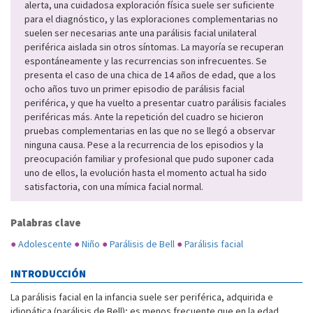
alerta, una cuidadosa exploración física suele ser suficiente
para el diagnóstico, y las exploraciones complementarias no
suelen ser necesarias ante una parálisis facial unilateral
periférica aislada sin otros síntomas. La mayoría se recuperan
espontáneamente y las recurrencias son infrecuentes. Se
presenta el caso de una chica de 14 años de edad, que a los
ocho años tuvo un primer episodio de parálisis facial
periférica, y que ha vuelto a presentar cuatro parálisis faciales
periféricas más. Ante la repetición del cuadro se hicieron
pruebas complementarias en las que no se llegó a observar
ninguna causa. Pese a la recurrencia de los episodios y la
preocupación familiar y profesional que pudo suponer cada
uno de ellos, la evolución hasta el momento actual ha sido
satisfactoria, con una mímica facial normal.
Palabras clave
●
Adolescente
●
Niño
●
Parálisis de Bell
●
Parálisis facial
INTRODUCCIÓN
La parálisis facial en la infancia suele ser periférica, adquirida e
idiopática (parálisis de Bell); es menos frecuente que en la edad