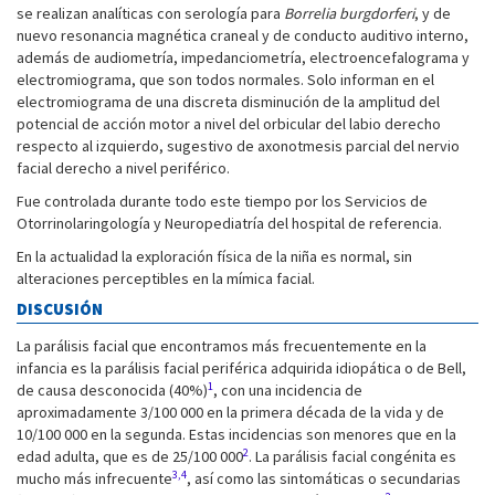
se realizan analíticas con serología para
Borrelia burgdorferi
, y de
nuevo resonancia magnética craneal y de conducto auditivo interno,
además de audiometría, impedanciometría, electroencefalograma y
electromiograma, que son todos normales. Solo informan en el
electromiograma de una discreta disminución de la amplitud del
potencial de acción motor a nivel del orbicular del labio derecho
respecto al izquierdo, sugestivo de axonotmesis parcial del nervio
facial derecho a nivel periférico.
Fue controlada durante todo este tiempo por los Servicios de
Otorrinolaringología y Neuropediatría del hospital de referencia.
En la actualidad la exploración física de la niña es normal, sin
alteraciones perceptibles en la mímica facial.
DISCUSIÓN
La parálisis facial que encontramos más frecuentemente en la
infancia es la parálisis facial periférica adquirida idiopática o de Bell,
1
de causa desconocida (40%)
, con una incidencia de
aproximadamente 3/100 000 en la primera década de la vida y de
10/100 000 en la segunda. Estas incidencias son menores que en la
2
edad adulta, que es de 25/100 000
. La parálisis facial congénita es
3,4
mucho más infrecuente
, así como las sintomáticas o secundarias