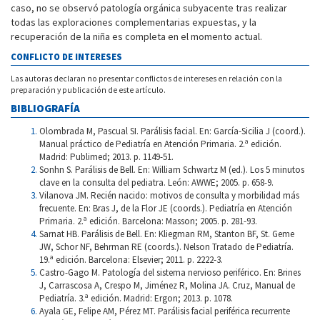
caso, no se observó patología orgánica subyacente tras realizar
todas las exploraciones complementarias expuestas, y la
recuperación de la niña es completa en el momento actual.
CONFLICTO DE INTERESES
Las autoras declaran no presentar conflictos de intereses en relación con la
preparación y publicación de este artículo.
BIBLIOGRAFÍA
Olombrada M, Pascual SI. Parálisis facial. En: García-Sicilia J (coord.).
Manual práctico de Pediatría en Atención Primaria. 2.ª edición.
Madrid: Publimed; 2013. p. 1149-51.
Sonhn S. Parálisis de Bell. En: William Schwartz M (ed.). Los 5 minutos
clave en la consulta del pediatra. León: AWWE; 2005. p. 658-9.
Vilanova JM. Recién nacido: motivos de consulta y morbilidad más
frecuente. En: Bras J, de la Flor JE (coords.). Pediatría en Atención
Primaria. 2.ª edición. Barcelona: Masson; 2005. p. 281-93.
Sarnat HB. Parálisis de Bell. En: Kliegman RM, Stanton BF, St. Geme
JW, Schor NF, Behrman RE (coords.). Nelson Tratado de Pediatría.
19.ª edición. Barcelona: Elsevier; 2011. p. 2222-3.
Castro-Gago M. Patología del sistema nervioso periférico. En: Brines
J, Carrascosa A, Crespo M, Jiménez R, Molina JA. Cruz, Manual de
Pediatría. 3.ª edición. Madrid: Ergon; 2013. p. 1078.
Ayala GE, Felipe AM, Pérez MT. Parálisis facial periférica recurrente