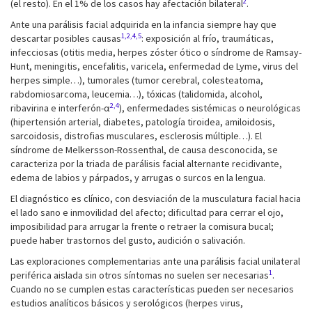
2
(el resto). En el 1% de los casos hay afectación bilateral
.
Ante una parálisis facial adquirida en la infancia siempre hay que
1,2,4,5
descartar posibles causas
: exposición al frío, traumáticas,
infecciosas (otitis media, herpes zóster ótico o síndrome de Ramsay-
Hunt, meningitis, encefalitis, varicela, enfermedad de Lyme, virus del
herpes simple…), tumorales (tumor cerebral, colesteatoma,
rabdomiosarcoma, leucemia…), tóxicas (talidomida, alcohol,
2,4
ribavirina e interferón-α
), enfermedades sistémicas o neurológicas
(hipertensión arterial, diabetes, patología tiroidea, amiloidosis,
sarcoidosis, distrofias musculares, esclerosis múltiple…). El
síndrome de Melkersson-Rossenthal, de causa desconocida, se
caracteriza por la triada de parálisis facial alternante recidivante,
edema de labios y párpados, y arrugas o surcos en la lengua.
El diagnóstico es clínico, con desviación de la musculatura facial hacia
el lado sano e inmovilidad del afecto; dificultad para cerrar el ojo,
imposibilidad para arrugar la frente o retraer la comisura bucal;
puede haber trastornos del gusto, audición o salivación.
Las exploraciones complementarias ante una parálisis facial unilateral
1
periférica aislada sin otros síntomas no suelen ser necesarias
.
Cuando no se cumplen estas características pueden ser necesarios
estudios analíticos básicos y serológicos (herpes virus,