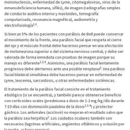
mononucleosis, enfermedad de Lyme, citomegalovirus, virus de la
inmunodeficiencia humana, sífilis), de imagen (radiografías simples
de conducto auditivo interno y mastoides, tomografía
computarizada, resonancia magnética), audiometría y
1,2
electrofisiología
.
Si bien un 5% de los pacientes con parálisis de Bell puede conservar
el movimiento de la frente, una parálisis facial que respeta el cierre
del ojo y el músculo frontal debe hacernos pensar en una afectación
de motoneurona superior o del sistema nervioso central, y debe ser
valorada de forma inmediata con pruebas de imagen porque su
1,2,4
manejo es diferente
. Asimismo, una parálisis facial lentamente
2
progresiva debe alertarnos ante una posible neoplasia
. Una parálisis
facial bilateral simultánea debe hacernos pensar en enfermedad de
Lyme, leucemia, sarcoidosis, u otras enfermedades sistémicas.
El tratamiento de la parálisis facial consiste en el tratamiento
etiológico (si se encuentra), y también parece obtenerse beneficio
con corticoides orales (prednisona a dosis de 1-2 mg/kg/día durante
1,2,4
7-10 días con disminución paulatina de la dosis
) y protector
gástrico. Los antivirales (aciclovir) no mejoran el resultado salvo que
1
la parálisis sea herpética
. Los cuidados oculares también son
necesarios (lagrimas artificiales, ungüentos oftálmicos y oclusión por
la noche, si fuera preciso).