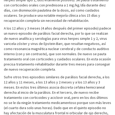
herpes simple tipo 1, discretamente positivo). Se pauta tratamiento
con corticoides orales con prednisona a 1 mg/kg/día durante diez
días, con disminución paulatina de la dosis, así como cuidados
oculares. Se produce una notable mejoría clínica a los 15 días y
recuperación completa sin necesidad de rehabilitación.
A los 12 años y 3 meses (4 años después del primer episodio) padece
un nuevo episodio de parálisis facial derecha, por lo que se realizan
de nuevo analítica y serologías para virus herpes simple 1 y 2, virus
varicela-zóster y virus de Epstein-Barr, que resultan negativos, así
como resonancia magnética nuclear cerebral y de conducto auditivo
interno (con y sin contraste), que son normales. De nuevo se pauta
tratamiento oral con corticoides y cuidados oculares. En esta ocasión
precisa tratamiento rehabilitador durante tres meses para conseguir
de nuevo recuperación completa.
Sufre otros tres episodios similares de parálisis facial derecha, a los
12 años y 11 meses, a los 13 años y 2 meses y a los 13 años y 3
meses. En estos tres últimos asocia discreta cefalea hemicraneal
derecha al inicio de la parálisis. En el tercero, de nuevo recibe
tratamiento con corticoides y aciclovir oral, pero en los dos últimos
no se le da ningún tratamiento medicamentoso porque son más leves
(el cuarto dura solo unas horas). Dado que en el quinto episodio no
hay afectación de la musculatura frontal ni orbicular de ojo derecho,