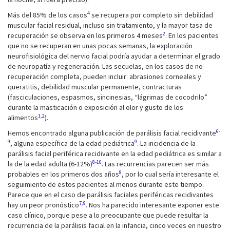
4
Más del 85% de los casos
se recupera por completo sin debilidad
muscular facial residual, incluso sin tratamiento, y la mayor tasa de
2
recuperación se observa en los primeros 4 meses
. En los pacientes
que no se recuperan en unas pocas semanas, la exploración
neurofisiológica del nervio facial podría ayudar a determinar el grado
de neuropatía y regeneración. Las secuelas, en los casos de no
recuperación completa, pueden incluir: abrasiones corneales y
queratitis, debilidad muscular permanente, contracturas
(fasciculaciones, espasmos, sincinesias, “lágrimas de cocodrilo”
durante la masticación o exposición al olor y gusto de los
1,2
alimentos
).
6-
Hemos encontrado alguna publicación de parálisis facial recidivante
9
9
, alguna específica de la edad pediátrica
. La incidencia de la
parálisis facial periférica recidivante en la edad pediátrica es similar a
8-10
la de la edad adulta (6-12%)
. Las recurrencias parecen ser más
8
probables en los primeros dos años
, por lo cual sería interesante el
seguimiento de estos pacientes al menos durante este tiempo.
Parece que en el caso de parálisis faciales periféricas recidivantes
7,9
hay un peor pronóstico
. Nos ha parecido interesante exponer este
caso clínico, porque pese a lo preocupante que puede resultar la
recurrencia de la parálisis facial en la infancia, cinco veces en nuestro