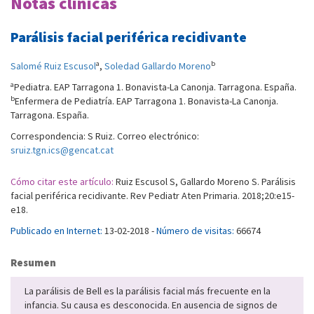
Notas clínicas
Parálisis facial periférica recidivante
a
b
Salomé Ruiz Escusol
,
Soledad Gallardo Moreno
a
Pediatra. EAP Tarragona 1. Bonavista-La Canonja. Tarragona. España.
b
Enfermera de Pediatría. EAP Tarragona 1. Bonavista-La Canonja.
Tarragona. España.
Correspondencia: S Ruiz. Correo electrónico:
sruiz.tgn.ics@gencat.cat
Cómo citar este artículo:
Ruiz Escusol S, Gallardo Moreno S. Parálisis
facial periférica recidivante. Rev Pediatr Aten Primaria. 2018;20:e15-
e18.
Publicado en Internet:
13-02-2018 -
Número de visitas:
66674
Resumen
La parálisis de Bell es la parálisis facial más frecuente en la
infancia. Su causa es desconocida. En ausencia de signos de