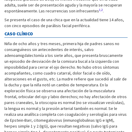
adulta, suele ser de presentación aguda y la mayoría se recuperan
1,2
espontáneamente. Las recurrencias son infrecuentes
.
Se presenta el caso de una chica que en la actualidad tiene 14 años,
con cinco episodios de parálisis facial periférica.
CASO CLÍNICO
Niña de ocho años y tres meses, primera hija de padres sanos no
consanguíneos sin antecedentes de interés, salvo
adenoamigdalectomía a los siete años, que presenta bruscamente
un episodio de desviación de la comisura bucal a la izquierda con
imposibilidad para cerrar el ojo derecho. No hubo otros síntomas
acompañantes, como cuadro catarral, dolor facial o de oído,
alteraciones en el gusto, etc. La madre refiere que sucedió al salir de
la ducha y que la niña notó un cambio de temperatura. En la
exploración física se observa una afectación de la musculatura
frontal, orbicular del ojo y labio derechos; no hay afectación de otros
pares craneales, la otoscopia es normal (no se visualizan vesículas),
la lengua es normal y la presión arterial también es normal. Se le
realiza una analítica completa con coagulación y serologías para virus
de Epstein-Barr, citomegalovirus (inmunoglobulinas IgG e IgM),
herpes simple 1 y 2 (IgG), que resultan negativas (salvo IgG para