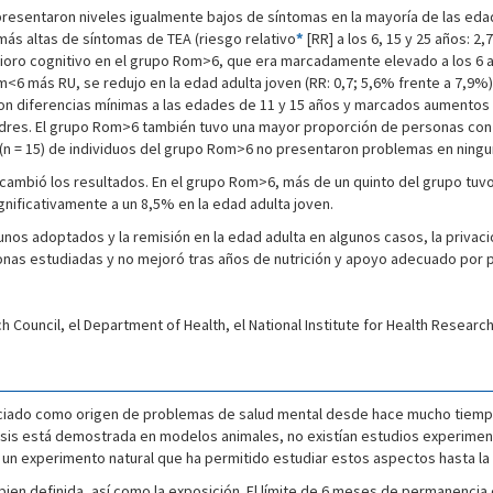
resentaron niveles igualmente bajos de síntomas en la mayoría de las edad
ás altas de síntomas de TEA (riesgo relativo
*
[RR] a los 6, 15 y 25 años: 2
terioro cognitivo en el grupo Rom>6, que era marcadamente elevado a los 6 a
6 más RU, se redujo en la edad adulta joven (RR: 0,7; 5,6% frente a 7,9%)
n diferencias mínimas a las edades de 11 y 15 años y marcados aumentos e
padres. El grupo Rom>6 también tuvo una mayor proporción de personas co
o (n = 15) de individuos del grupo Rom>6 no presentaron problemas en ningu
 cambió los resultados. En el grupo Rom>6, más de un quinto del grupo tuvo
nificativamente a un 8,5% en la edad adulta joven.
gunos adoptados y la remisión en la edad adulta en algunos casos, la priv
sonas estudiadas y no mejoró tras años de nutrición y apoyo adecuado por p
 Council, el Department of Health, el National Institute for Health Researc
unciado como origen de problemas de salud mental desde hace mucho tiemp
esis está demostrada en modelos animales, no existían estudios experiment
n experimento natural que ha permitido estudiar estos aspectos hasta la 
bien definida, así como la exposición. El límite de 6 meses de permanencia 