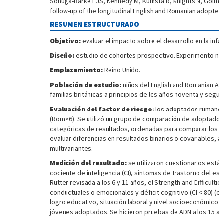
Sonuga-Barke EJS, Kennedy M, Kumsta R, Knights N, Golm
follow-up of the longitudinal English and Romanian adopt
RESUMEN ESTRUCTURADO
Objetivo:
evaluar el impacto sobre el desarrollo en la in
Diseño:
estudio de cohortes prospectivo. Experimento na
Emplazamiento:
Reino Unido.
Población de estudio:
niños del English and Romanian A
familias británicas a principios de los años noventa y seg
Evaluación del factor de riesgo:
los adoptados rumano
(Rom>6). Se utilizó un grupo de comparación de adoptados
categóricas de resultados, ordenadas para comparar los
evaluar diferencias en resultados binarios o covariables
multivariantes.
Medición del resultado:
se utilizaron cuestionarios es
cociente de inteligencia (CI), síntomas de trastorno del e
Rutter revisada a los 6 y 11 años, el Strength and Difficu
conductuales o emocionales y déficit cognitivo (CI < 80) 
logro educativo, situación laboral y nivel socioeconómico
jóvenes adoptados. Se hicieron pruebas de ADN a los 15 