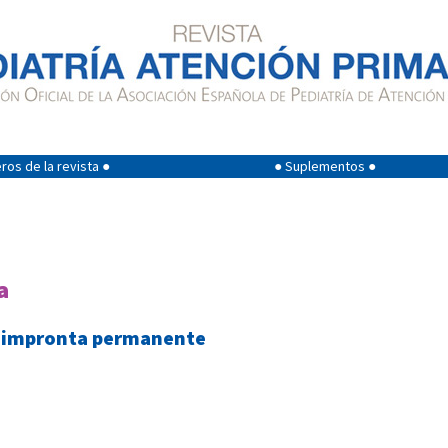
os de la revista ●
● Suplementos ●
a
na impronta permanente