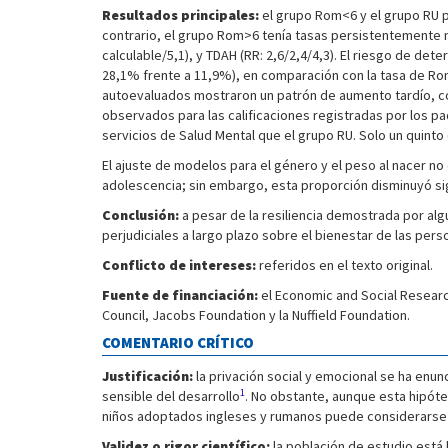
Resultados principales:
el grupo Rom<6 y el grupo RU p
contrario, el grupo Rom>6 tenía tasas persistentemente m
calculable/5,1), y TDAH (RR: 2,6/2,4/4,3). El riesgo de de
28,1% frente a 11,9%), en comparación con la tasa de Rom<
autoevaluados mostraron un patrón de aumento tardío, co
observados para las calificaciones registradas por los 
servicios de Salud Mental que el grupo RU. Solo un quint
El ajuste de modelos para el género y el peso al nacer no
adolescencia; sin embargo, esta proporción disminuyó sig
Conclusión:
a pesar de la resiliencia demostrada por al
perjudiciales a largo plazo sobre el bienestar de las per
Conflicto de intereses:
referidos en el texto original.
Fuente de financiación:
el Economic and Social Research
Council, Jacobs Foundation y la Nuffield Foundation.
COMENTARIO CRÍTICO
Justificación:
la privación social y emocional se ha en
1
sensible del desarrollo
. No obstante, aunque esta hipót
niños adoptados ingleses y rumanos puede considerarse u
Validez o rigor científico:
la población de estudio está 