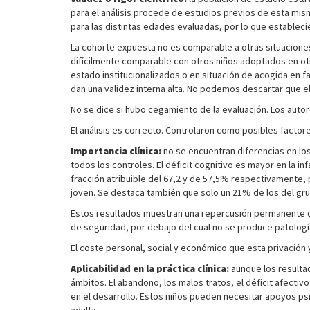
para el análisis procede de estudios previos de esta mis
para las distintas edades evaluadas, por lo que establec
La cohorte expuesta no es comparable a otras situacione
difícilmente comparable con otros niños adoptados en ot
estado institucionalizados o en situación de acogida en fa
dan una validez interna alta. No podemos descartar que e
No se dice si hubo cegamiento de la evaluación. Los autore
El análisis es correcto. Controlaron como posibles factore
Importancia clínica:
no se encuentran diferencias en lo
todos los controles. El déficit cognitivo es mayor en la 
fracción atribuible del 67,2 y de 57,5% respectivamente,
joven. Se destaca también que solo un 21% de los del gru
Estos resultados muestran una repercusión permanente de
de seguridad, por debajo del cual no se produce patolog
El coste personal, social y económico que esta privación
Aplicabilidad en la práctica clínica:
aunque los resulta
ámbitos. El abandono, los malos tratos, el déficit afecti
en el desarrollo. Estos niños pueden necesitar apoyos ps