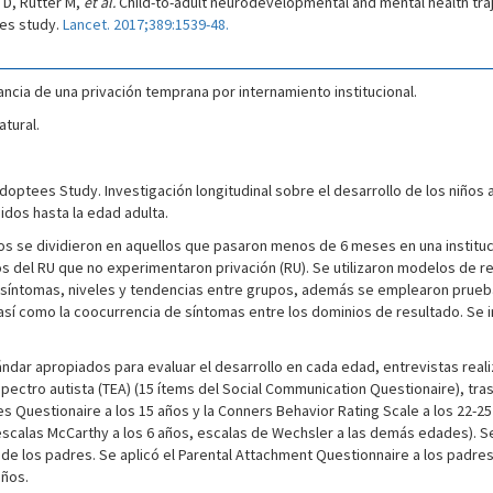
 D, Rutter M,
et al.
Child-to-adult neurodevelopmental and mental health traje
ees study.
Lancet. 2017;389:1539-48.
fancia de una privación temprana por internamiento institucional.
tural.
doptees Study. Investigación longitudinal sobre el desarrollo de los niñ
uidos hasta la edad adulta.
s se dividieron en aquellos que pasaron menos de 6 meses en una instituc
 del RU que no experimentaron privación (RU). Se utilizaron modelos de reg
 síntomas, niveles y tendencias entre grupos, además se emplearon prueb
, así como la coocurrencia de síntomas entre los dominios de resultado. Se
tándar apropiados para evaluar el desarrollo en cada edad, entrevistas rea
spectro autista (TEA) (15 ítems del Social Communication Questionaire), tra
lties Questionaire a los 15 años y la Conners Behavior Rating Scale a los 2
(escalas McCarthy a los 6 años, escalas de Wechsler a las demás edades). S
 de los padres. Se aplicó el Parental Attachment Questionnaire a los padre
años.