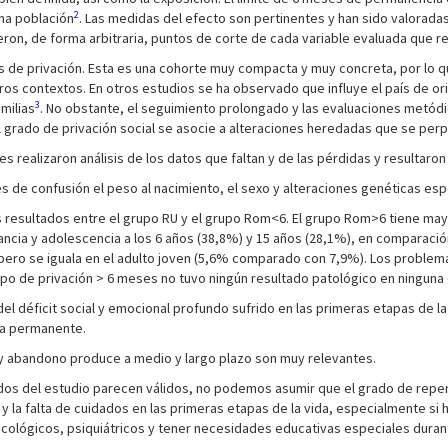
2
ma población
. Las medidas del efecto son pertinentes y han sido valorada
ieron, de forma arbitraria, puntos de corte de cada variable evaluada que 
s de privación. Esta es una cohorte muy compacta y muy concreta, por lo 
ros contextos. En otros estudios se ha observado que influye el país de o
3
milias
. No obstante, el seguimiento prolongado y las evaluaciones metódic
l grado de privación social se asocie a alteraciones heredadas que se perp
s realizaron análisis de los datos que faltan y de las pérdidas y resultaro
s de confusión el peso al nacimiento, el sexo y alteraciones genéticas espe
s resultados entre el grupo RU y el grupo Rom<6. El grupo Rom>6 tiene may
infancia y adolescencia a los 6 años (38,8%) y 15 años (28,1%), en comparac
 pero se iguala en el adulto joven (5,6% comparado con 7,9%). Los proble
po de privación > 6 meses no tuvo ningún resultado patológico en ninguna
l déficit social y emocional profundo sufrido en las primeras etapas de l
ía permanente.
 y abandono produce a medio y largo plazo son muy relevantes.
dos del estudio parecen válidos, no podemos asumir que el grado de reper
vo y la falta de cuidados en las primeras etapas de la vida, especialmente 
icológicos, psiquiátricos y tener necesidades educativas especiales durant