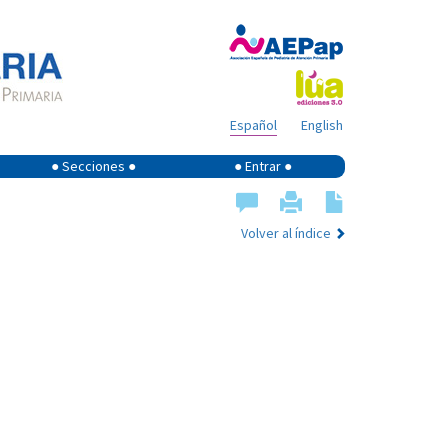
Español
English
● Secciones ●
● Entrar ●
Volver al índice