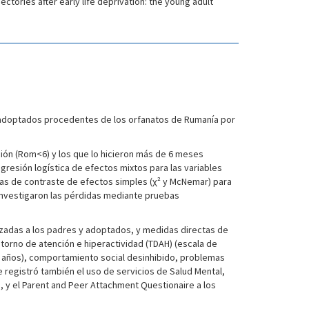
ctories after early life deprivation: the young adult
os adoptados procedentes de los orfanatos de Rumanía por
ión (Rom<6) y los que lo hicieron más de 6 meses
resión logística de efectos mixtos para las variables
as de contraste de efectos simples (χ² y McNemar) para
 investigaron las pérdidas mediante pruebas
lizadas a los padres y adoptados, y medidas directas de
storno de atención e hiperactividad (TDAH) (escala de
2-25 años), comportamiento social desinhibido, problemas
e registró también el uso de servicios de Salud Mental,
s, y el Parent and Peer Attachment Questionaire a los