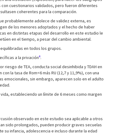
s con cuestionarios validados, pero fueron diferentes
resultasen coherentes para la comparación.
que probablemente adolece de validez externa, es
rigen de los menores adoptados y el hecho de haber
as en distintas etapas del desarrollo en este estudio le
etúen en el tiempo, a pesar del cambio ambiental.
n equilibradas en todos los grupos.
4
cíficas a la privación
.
or riesgo de TEA, conducta social desinhibida y TDAH en
ión con la tasa de Rom<6 más RU (12,7 y 11,9%), con una
mas emocionales, sin embargo, aparecen solo en el adulto
 edad.
a vida, estableciendo un límite de 6 meses como margen
cusión observado en este estudio sea aplicable a otros
si han sido prolongados, pueden producir graves secuelas
e su infancia, adolescencia e incluso durante la edad