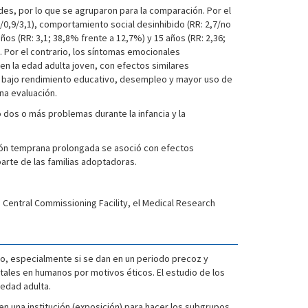
es, por lo que se agruparon para la comparación. Por el
,7/0,9/3,1), comportamiento social desinhibido (RR: 2,7/no
ños (RR: 3,1; 38,8% frente a 12,7%) y 15 años (RR: 2,36;
. Por el contrario, los síntomas emocionales
n la edad adulta joven, con efectos similares
n bajo rendimiento educativo, desempleo y mayor uso de
na evaluación.
 dos o más problemas durante la infancia y la
ación temprana prolongada se asoció con efectos
arte de las familias adoptadoras.
h Central Commissioning Facility, el Medical Research
o, especialmente si se dan en un periodo precoz y
ales en humanos por motivos éticos. El estudio de los
edad adulta.
en una institución (exposición) para hacer los subgrupos