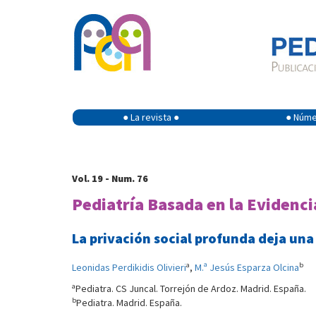
● La revista ●
● Númer
Vol. 19 - Num. 76
Pediatría Basada en la Evidenci
La privación social profunda deja u
a
b
Leonidas Perdikidis Olivieri
,
M.ª Jesús Esparza Olcina
a
Pediatra. CS Juncal. Torrejón de Ardoz. Madrid. España.
b
Pediatra. Madrid. España.