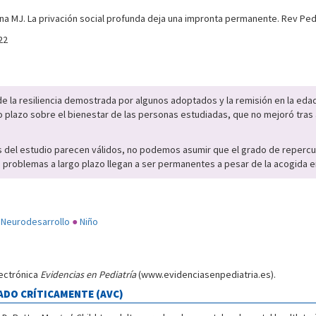
cina MJ. La privación social profunda deja una impronta permanente. Rev Pedi
22
e la resiliencia demostrada por algunos adoptados y la remisión en la eda
o plazo sobre el bienestar de las personas estudiadas, que no mejoró tras
s del estudio parecen válidos, no podemos asumir que el grado de repercu
 problemas a largo plazo llegan a ser permanentes a pesar de la acogida e
Neurodesarrollo
●
Niño
lectrónica
Evidencias en Pediatría
(www.evidenciasenpediatria.es).
ADO CRÍTICAMENTE (AVC)