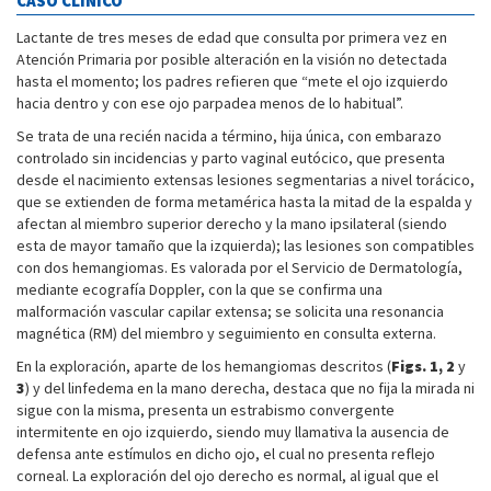
CASO CLÍNICO
Lactante de tres meses de edad que consulta por primera vez en
Atención Primaria por posible alteración en la visión no detectada
hasta el momento; los padres refieren que “mete el ojo izquierdo
hacia dentro y con ese ojo parpadea menos de lo habitual”.
Se trata de una recién nacida a término, hija única, con embarazo
controlado sin incidencias y parto vaginal eutócico, que presenta
desde el nacimiento extensas lesiones segmentarias a nivel torácico,
que se extienden de forma metamérica hasta la mitad de la espalda y
afectan al miembro superior derecho y la mano ipsilateral (siendo
esta de mayor tamaño que la izquierda); las lesiones son compatibles
con dos hemangiomas. Es valorada por el Servicio de Dermatología,
mediante ecografía Doppler, con la que se confirma una
malformación vascular capilar extensa; se solicita una resonancia
magnética (RM) del miembro y seguimiento en consulta externa.
En la exploración, aparte de los hemangiomas descritos (
Figs. 1, 2
y
3
) y del linfedema en la mano derecha, destaca que no fija la mirada ni
sigue con la misma, presenta un estrabismo convergente
intermitente en ojo izquierdo, siendo muy llamativa la ausencia de
defensa ante estímulos en dicho ojo, el cual no presenta reflejo
corneal. La exploración del ojo derecho es normal, al igual que el