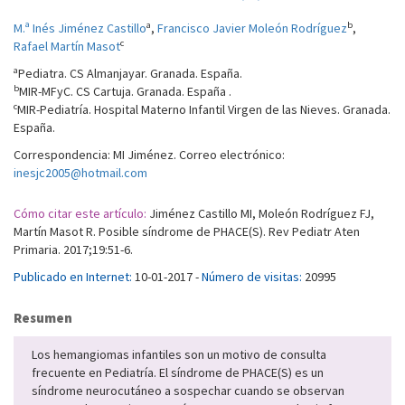
a
b
M.ª Inés Jiménez Castillo
,
Francisco Javier Moleón Rodríguez
,
c
Rafael Martín Masot
a
Pediatra. CS Almanjayar. Granada. España.
b
MIR-MFyC. CS Cartuja. Granada. España .
c
MIR-Pediatría. Hospital Materno Infantil Virgen de las Nieves. Granada.
España.
Correspondencia: MI Jiménez. Correo electrónico:
inesjc2005@hotmail.com
Cómo citar este artículo:
Jiménez Castillo MI, Moleón Rodríguez FJ,
Martín Masot R. Posible síndrome de PHACE(S). Rev Pediatr Aten
Primaria. 2017;19:51-6.
Publicado en Internet:
10-01-2017 -
Número de visitas:
20995
Resumen
Los hemangiomas infantiles son un motivo de consulta
frecuente en Pediatría. El síndrome de PHACE(S) es un
síndrome neurocutáneo a sospechar cuando se observan