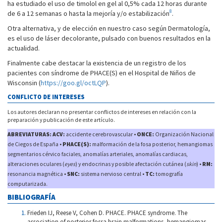
ha estudiado el uso de timolol en gel al 0,5% cada 12 horas durante
8
de 6 a 12 semanas o hasta la mejoría y/o estabilización
.
Otra alternativa, y de elección en nuestro caso según Dermatología,
es el uso de láser decolorante, pulsado con buenos resultados en la
actualidad.
Finalmente cabe destacar la existencia de un registro de los
pacientes con síndrome de PHACE(S) en el Hospital de Niños de
Wisconsin (
https://goo.gl/octLQP
).
CONFLICTO DE INTERESES
Los autores declaran no presentar conflictos de intereses en relación con la
preparación y publicación de este artículo.
ABREVIATURAS: ACV:
accidente cerebrovascular •
ONCE:
Organización Nacional
de Ciegos de España •
PHACE(S):
malformación de la fosa posterior, hemangiomas
segmentarios cérvico faciales, anomalías arteriales, anomalías cardiacas,
alteraciones oculares (
eyes
) y endocrinas y posible afectación cutánea (
skin
) •
RM:
resonancia magnética •
SNC:
sistema nervioso central •
TC:
tomografía
computarizada.
BIBLIOGRAFÍA
Frieden IJ, Reese V, Cohen D. PHACE. PHACE syndrome. The
association of posterior fossa brain malformations, hemangiomas,