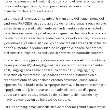
(dexametasona y prednisolona) u otros, como el interferón-α, hasta
un segundo lugar de uso, tanto por su eficacia como por la
disminución de efectos adversos.
La principal diferencia, en cuanto al tratamiento del hemangioma del
síndrome PHACE(S) respecto al resto de hemangiomas, radica en que
antes de instaurar el tratamiento es fundamental realizar un estudio
de extensión mediante pruebas de imagen que descarte la existencia
de malformaciones en los grandes vasos, cayado aórtico, cervicales
y cerebrales; ya que el uso de β-bloqueantes en estas circunstancias
podría aumentar la probabilidad de un episodio isquémico cerebral,
al disminuir el flujo en una red vascular arterial no normofuncionante.
Existen estudios y guías que recomiendan instaurar el propranolol de
forma paulatina (0,5-1 mg/kg/día) para posteriormente incrementar
en 0,5 mg/kg cada semana hasta una dosis de 1,8 mg/kg/día,
7
repartida en tres tomas
. Los padres deben ser instruidos en el
reconocimiento de los posibles efectos adversos, como son la
hipotensión, la bradicardia, la hiperpotasemia, el broncoespasmo o la
hipoglucemia. El β-bloqueante debe administrarse de día, para
observar si aparecen, y después de la alimentación, cuando hay
mayor concentración de hidratos de carbono.
Para los hemangiomas superficiales de menor magnitud o impacto se