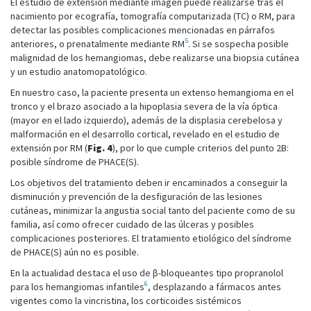
El estudio de extensión mediante imagen puede realizarse tras el
nacimiento por ecografía, tomografía computarizada (TC) o RM, para
detectar las posibles complicaciones mencionadas en párrafos
5
anteriores, o prenatalmente mediante RM
. Si se sospecha posible
malignidad de los hemangiomas, debe realizarse una biopsia cutánea
y un estudio anatomopatológico.
En nuestro caso, la paciente presenta un extenso hemangioma en el
tronco y el brazo asociado a la hipoplasia severa de la vía óptica
(mayor en el lado izquierdo), además de la displasia cerebelosa y
malformación en el desarrollo cortical, revelado en el estudio de
extensión por RM (
Fig. 4
), por lo que cumple criterios del punto 2B:
posible síndrome de PHACE(S).
Los objetivos del tratamiento deben ir encaminados a conseguir la
disminución y prevención de la desfiguración de las lesiones
cutáneas, minimizar la angustia social tanto del paciente como de su
familia, así como ofrecer cuidado de las úlceras y posibles
complicaciones posteriores. El tratamiento etiológico del síndrome
de PHACE(S) aún no es posible.
En la actualidad destaca el uso de β-bloqueantes tipo propranolol
6
para los hemangiomas infantiles
, desplazando a fármacos antes
vigentes como la vincristina, los corticoides sistémicos