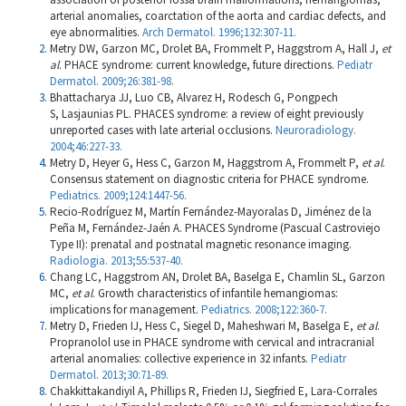
arterial anomalies, coarctation of the aorta and cardiac defects, and
eye abnormalities.
Arch Dermatol. 1996;132:307-11.
Metry DW, Garzon MC, Drolet BA, Frommelt P, Haggstrom A, Hall J,
et
al
. PHACE syndrome: current knowledge, future directions.
Pediatr
Dermatol. 2009;26:381-98.
Bhattacharya JJ, Luo CB, Alvarez H, Rodesch G, Pongpech
S, Lasjaunias PL. PHACES syndrome: a review of eight previously
unreported cases with late arterial occlusions.
Neuroradiology.
2004;46:227-33.
Metry D, Heyer G, Hess C, Garzon M, Haggstrom A, Frommelt P,
et al
.
Consensus statement on diagnostic criteria for PHACE syndrome.
Pediatrics. 2009;124:1447-56.
Recio-Rodríguez M, Martín Fernández-Mayoralas D, Jiménez de la
Peña M, Fernández-Jaén A. PHACES Syndrome (Pascual Castroviejo
Type II): prenatal and postnatal magnetic resonance imaging.
Radiologia. 2013;55:537-40.
Chang LC, Haggstrom AN, Drolet BA, Baselga E, Chamlin SL, Garzon
MC,
et al
. Growth characteristics of infantile hemangiomas:
implications for management.
Pediatrics. 2008;122:360-7.
Metry D, Frieden IJ, Hess C, Siegel D, Maheshwari M, Baselga E,
et al
.
Propranolol use in PHACE syndrome with cervical and intracranial
arterial anomalies: collective experience in 32 infants.
Pediatr
Dermatol. 2013;30:71-89.
Chakkittakandiyil A, Phillips R, Frieden IJ, Siegfried E, Lara-Corrales