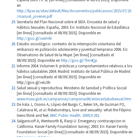
en
http://fipse.es/sites/default/files/documentos/publicacion/2015/07/20
/manual_jovenes.pdf
Secretaría del Plan Nacional sobre el SIDA. Encuesta de salud y
Hábitos Sexuales. España, 2003. En: Instituto Nacional de Estadística
[en línea] [consultado el 08/09/2015]. Disponible en
http://goo.gl/xwImfe
Estudio sociológico: contexto de la interrupción voluntaria del
embarazo en población adolescente y juventud temprana 2006. En:
Observatorio de Salud de la Mujer. [en línea] [consultado el
08/09/2015]. Disponible en
http://goo.gl/7hH4Qp
Informe 2004. Volumen II: prácticas y comportamientos relativos a los
hábitos saludables 2004. Madrid: Instituto de Salud Pública de Madrid
[en línea] [consultado el 08/09/2015]. Disponible en
http://goo.gl/veLiSh
Salud sexual y reproductiva. Ministerio de Sanidad y Política Social
[en línea] [consultado el 08/09/2015]. Disponible en
www.msssi.gob.es/campannas/campanas06/enlacesSaludsexual.htm
De Irala J, Osorio A, López-del Burgo C, Belen VA, de Guzman FO,
Calatrava M,
et al.
Relationships, love and sexuality: what the Filipino
teens think and feel.
BMC Public Health. 2009;9:282.
Salganicoff A, Wentworth B, Ranji U. Emergency contracepcion in
California. Kaiser Family Foundation Survey; 2003. En: Kaiser Family
Foundation Social [en línea] [consultado el 08/09/2015]. Disponible en