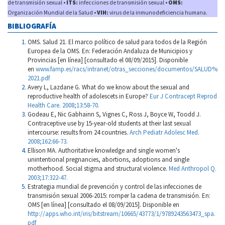
de transmisión sexual •
ITS:
infecciones de transmisión sexual •
OMS:
Organización Mundial de la Salud •
VIH:
virus de la inmunodeficiencia humana.
BIBLIOGRAFÍA
OMS. Salud 21. El marco político de salud para todos de la Región
Europea de la OMS. En: Federación Andaluza de Municipios y
Provincias [en línea] [consultado el 08/09/2015]. Disponible
en
www.famp.es/racs/intranet/otras_secciones/documentos/SALUD%
2021.pdf
Avery L, Lazdane G. What do we know about the sexual and
reproductive health of adolescets in Europe?
Eur J Contracept Reprod
Health Care. 2008;13:58-70.
Godeau E, Nic Gabhainn S, Vignes C, Ross J, Boyce W, Toodd J.
Contraceptive use by 15-year-old students at their last sexual
intercourse: results from 24 countries.
Arch Pediatr Adolesc Med.
2008;162:66-73.
Ellison MA. Authoritative knowledge and single women's
unintentional pregnancies, abortions, adoptions and single
motherhood. Social stigma and structural violence.
Med Anthropol Q.
2003;17:322-47.
Estrategia mundial de prevención y control de las infecciones de
transmisión sexual 2006-2015: romper la cadena de transmisión. En:
OMS [en línea] [consultado el 08/09/2015]. Disponible en
http://apps.who.int/iris/bitstream/10665/43773/1/9789243563473_spa.
pdf