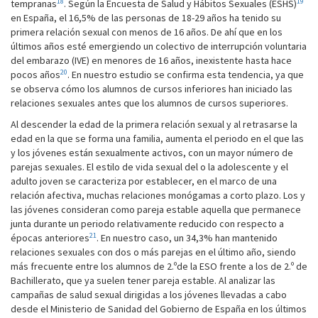
18
19
tempranas
. Según la Encuesta de Salud y Hábitos Sexuales (ESHS)
en España, el 16,5% de las personas de 18-29 años ha tenido su
primera relación sexual con menos de 16 años. De ahí que en los
últimos años esté emergiendo un colectivo de interrupción voluntaria
del embarazo (IVE) en menores de 16 años, inexistente hasta hace
20
pocos años
. En nuestro estudio se confirma esta tendencia, ya que
se observa cómo los alumnos de cursos inferiores han iniciado las
relaciones sexuales antes que los alumnos de cursos superiores.
Al descender la edad de la primera relación sexual y al retrasarse la
edad en la que se forma una familia, aumenta el periodo en el que las
y los jóvenes están sexualmente activos, con un mayor número de
parejas sexuales. El estilo de vida sexual del o la adolescente y el
adulto joven se caracteriza por establecer, en el marco de una
relación afectiva, muchas relaciones monógamas a corto plazo. Los y
las jóvenes consideran como pareja estable aquella que permanece
junta durante un periodo relativamente reducido con respecto a
21
épocas anteriores
. En nuestro caso, un 34,3% han mantenido
relaciones sexuales con dos o más parejas en el último año, siendo
más frecuente entre los alumnos de 2.ºde la ESO frente a los de 2.º de
Bachillerato, que ya suelen tener pareja estable. Al analizar las
campañas de salud sexual dirigidas a los jóvenes llevadas a cabo
desde el Ministerio de Sanidad del Gobierno de España en los últimos