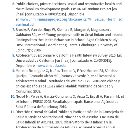
Public choices, private decisions: sexual and reproductive health and
the millennium development goals. En: UN Millennium Project [en
línea] [consultado el 08/09/2015]. Disponible
en
www.unmillenniumproject.org/documents/MP_Sexual_Health_scr
een-final.pdf
Brooks F, Van der Sluijs W, Klemera E, Morgan A, Magnusson J,
Gabhainn SC,
et al.
Young people’s health in Great Britain and Ireland.
Findings from the Health Behaviour in School-Aged Children Study.
HBSC International Coordinating Centre. Edimburgo: University of
Edinburgh; 2006.
Adolescent questionnaire. California Health Interview Survey 2010. En:
Universidad de California [en línea] [consultado el 01/08/2015].
Disponible en
www.chis.ucla.edu
Moreno-Rodríguez C, Muñoz Tinoco V, Pérez Moreno PJ, Sánchez
Queija I, Granado Alcón MC, Ramos Valverde P,
et al.
Desarrollo
adolescente y salud. Resultados del estudio HBSC 2006 con chicos y
chicas españoles de 11-17 años. Madrid: Ministerio de Sanidad y
Consumo; 2008.
Nebot M, Pérez A, García-Continente X, Ariza C, Espelt A, Pasarín M,
et
al.
Informe FRESC 2008. Resultats principals. Barcelona: Agència de
Salut Pública de Barcelona; 2010.
Dirección General de Salud Pública y Participación de la Consejería de
Salud y Servicios Sanitarios del Principado de Asturias. Encuesta de
Salud Infantil en Asturias, 2009. Observatorio de la Infancia y la
Adolescencia del Principado de Asturias [en línea] [consultado el