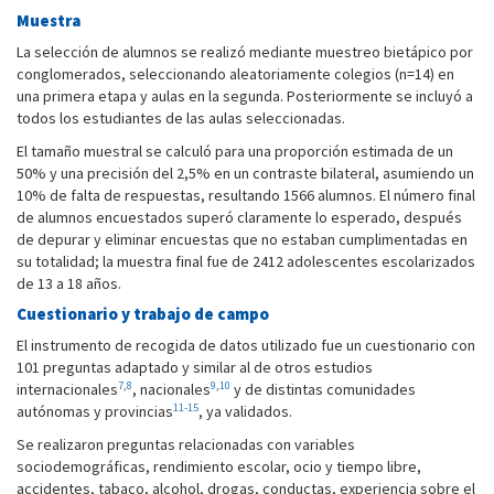
Muestra
La selección de alumnos se realizó mediante muestreo bietápico por
conglomerados, seleccionando aleatoriamente colegios (n=14) en
una primera etapa y aulas en la segunda. Posteriormente se incluyó a
todos los estudiantes de las aulas seleccionadas.
El tamaño muestral se calculó para una proporción estimada de un
50% y una precisión del 2,5% en un contraste bilateral, asumiendo un
10% de falta de respuestas, resultando 1566 alumnos. El número final
de alumnos encuestados superó claramente lo esperado, después
de depurar y eliminar encuestas que no estaban cumplimentadas en
su totalidad; la muestra final fue de 2412 adolescentes escolarizados
de 13 a 18 años.
Cuestionario y trabajo de campo
El instrumento de recogida de datos utilizado fue un cuestionario con
101 preguntas adaptado y similar al de otros estudios
7
,
8
9
,
10
internacionales
, nacionales
y de distintas comunidades
11-15
autónomas y provincias
, ya validados.
Se realizaron preguntas relacionadas con variables
sociodemográficas, rendimiento escolar, ocio y tiempo libre,
accidentes, tabaco, alcohol, drogas, conductas, experiencia sobre el