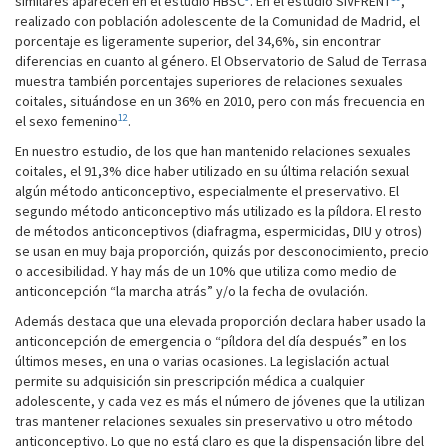
similares aparecen en el estudio HBSC
. En el estudio SIVFRENT
,
realizado con población adolescente de la Comunidad de Madrid, el
porcentaje es ligeramente superior, del 34,6%, sin encontrar
diferencias en cuanto al género. El Observatorio de Salud de Terrasa
muestra también porcentajes superiores de relaciones sexuales
coitales, situándose en un 36% en 2010, pero con más frecuencia en
12
el sexo femenino
.
En nuestro estudio, de los que han mantenido relaciones sexuales
coitales, el 91,3% dice haber utilizado en su última relación sexual
algún método anticonceptivo, especialmente el preservativo. El
segundo método anticonceptivo más utilizado es la píldora. El resto
de métodos anticonceptivos (diafragma, espermicidas, DIU y otros)
se usan en muy baja proporción, quizás por desconocimiento, precio
o accesibilidad. Y hay más de un 10% que utiliza como medio de
anticoncepción “la marcha atrás” y/o la fecha de ovulación.
Además destaca que una elevada proporción declara haber usado la
anticoncepción de emergencia o “píldora del día después” en los
últimos meses, en una o varias ocasiones. La legislación actual
permite su adquisición sin prescripción médica a cualquier
adolescente, y cada vez es más el número de jóvenes que la utilizan
tras mantener relaciones sexuales sin preservativo u otro método
anticonceptivo. Lo que no está claro es que la dispensación libre del