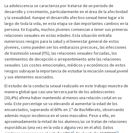
La adolescencia se caracteriza por tratarse de un periodo de
desarrollo y crecimiento, particularmente en el área de la afectividad
y la sexualidad. Aunque el desarrollo afectivo-sexual tiene lugar a lo
largo de toda la vida, en esta etapa se dan importantes cambios en la
persona. En España, muchos jóvenes comienzan a tener sus primeras
relaciones sexuales en estas edades. Esta situación entraña
numerosos riesgos para la salud y el bienestar general de estos
jóvenes, como pueden ser los embarazos precoces, las infecciones
de trasmisión sexual (ITS), las relaciones sexuales forzadas, los
sentimientos de decepción o arrepentimiento ante las relaciones
sexuales. Los costes emocionales, médicos y económicos de estos
riesgos subrayan la importancia de estudiar la iniciación sexual juvenil
y sus elementos asociados.
El estudio de la conducta sexual realizado en este trabajo muestra de
manera global que casi una tercera parte de los adolescentes
(30,4%) afirma haber mantenido al menos una relación coital en su
vida. Este porcentaje se va elevando al aumentar la edad de los
encuestados, superando el 60% en 2.º de Bachillerato, observando
además mayor incidencia en el sexo masculino. Pese a ello, en
aproximadamente la mitad de los alumnos/as se tratan de relaciones
esporádicas (una vez en la vida o alguna vez en el año). Datos
9
16