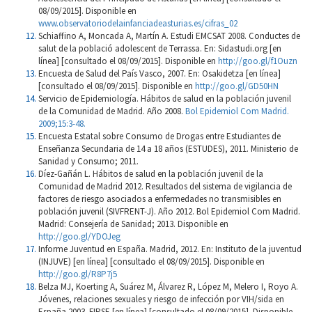
08/09/2015]. Disponible en
www.observatoriodelainfanciadeasturias.es/cifras_02
Schiaffino A, Moncada A, Martín A. Estudi EMCSAT 2008. Conductes de
salut de la població adolescent de Terrassa. En: Sidastudi.org [en
línea] [consultado el 08/09/2015]. Disponible en
http://goo.gl/f1Ouzn
Encuesta de Salud del País Vasco, 2007. En: Osakidetza [en línea]
[consultado el 08/09/2015]. Disponible en
http://goo.gl/GD50HN
Servicio de Epidemiología. Hábitos de salud en la población juvenil
de la Comunidad de Madrid. Año 2008.
Bol Epidemiol Com Madrid.
2009;15:3-48.
Encuesta Estatal sobre Consumo de Drogas entre Estudiantes de
Enseñanza Secundaria de 14 a 18 años (ESTUDES), 2011. Ministerio de
Sanidad y Consumo; 2011.
Díez-Gañán L. Hábitos de salud en la población juvenil de la
Comunidad de Madrid 2012. Resultados del sistema de vigilancia de
factores de riesgo asociados a enfermedades no transmisibles en
población juvenil (SIVFRENT-J). Año 2012. Bol Epidemiol Com Madrid.
Madrid: Consejería de Sanidad; 2013. Disponible en
http://goo.gl/YDOJeg
Informe Juventud en España. Madrid, 2012. En: Instituto de la juventud
(INJUVE) [en línea] [consultado el 08/09/2015]. Disponible en
http://goo.gl/R8P7j5
Belza MJ, Koerting A, Suárez M, Álvarez R, López M, Melero I, Royo A.
Jóvenes, relaciones sexuales y riesgo de infección por VIH/sida en
España 2003. FIPSE [en línea] [consultado el 08/09/2015]. Disponible