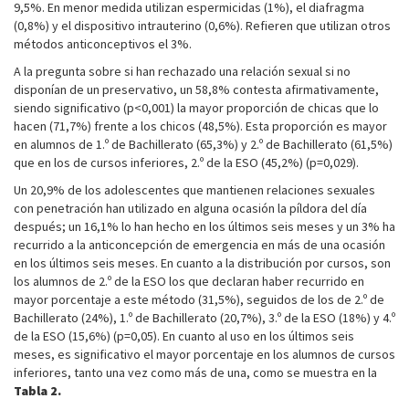
9,5%. En menor medida utilizan espermicidas (1%), el diafragma
(0,8%) y el dispositivo intrauterino (0,6%). Refieren que utilizan otros
métodos anticonceptivos el 3%.
A la pregunta sobre si han rechazado una relación sexual si no
disponían de un preservativo, un 58,8% contesta afirmativamente,
siendo significativo (p<0,001) la mayor proporción de chicas que lo
hacen (71,7%) frente a los chicos (48,5%). Esta proporción es mayor
en alumnos de 1.º de Bachillerato (65,3%) y 2.º de Bachillerato (61,5%)
que en los de cursos inferiores, 2.º de la ESO (45,2%) (p=0,029).
Un 20,9% de los adolescentes que mantienen relaciones sexuales
con penetración han utilizado en alguna ocasión la píldora del día
después; un 16,1% lo han hecho en los últimos seis meses y un 3% ha
recurrido a la anticoncepción de emergencia en más de una ocasión
en los últimos seis meses. En cuanto a la distribución por cursos, son
los alumnos de 2.º de la ESO los que declaran haber recurrido en
mayor porcentaje a este método (31,5%), seguidos de los de 2.º de
Bachillerato (24%), 1.º de Bachillerato (20,7%), 3.º de la ESO (18%) y 4.º
de la ESO (15,6%) (p=0,05). En cuanto al uso en los últimos seis
meses, es significativo el mayor porcentaje en los alumnos de cursos
inferiores, tanto una vez como más de una, como se muestra en la
Tabla 2.