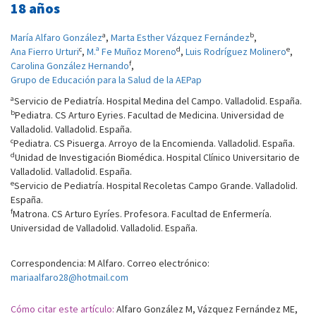
18 años
a
b
María Alfaro González
,
Marta Esther Vázquez Fernández
,
c
d
e
Ana Fierro Urturi
,
M.ª Fe Muñoz Moreno
,
Luis Rodríguez Molinero
,
f
Carolina González Hernando
,
Grupo de Educación para la Salud de la AEPap
a
Servicio de Pediatría. Hospital Medina del Campo. Valladolid. España.
b
Pediatra. CS Arturo Eyries. Facultad de Medicina. Universidad de
Valladolid. Valladolid. España.
c
Pediatra. CS Pisuerga. Arroyo de la Encomienda. Valladolid. España.
d
Unidad de Investigación Biomédica. Hospital Clínico Universitario de
Valladolid. Valladolid. España.
e
Servicio de Pediatría. Hospital Recoletas Campo Grande. Valladolid.
España.
f
Matrona. CS Arturo Eyríes. Profesora. Facultad de Enfermería.
Universidad de Valladolid. Valladolid. España.
Correspondencia: M Alfaro. Correo electrónico:
mariaalfaro28@hotmail.com
Cómo citar este artículo:
Alfaro González M, Vázquez Fernández ME,