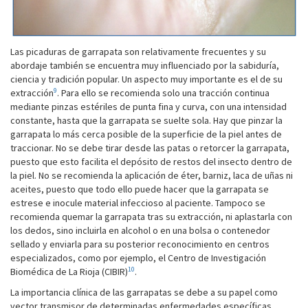
Las picaduras de garrapata son relativamente frecuentes y su
abordaje también se encuentra muy influenciado por la sabiduría,
ciencia y tradición popular. Un aspecto muy importante es el de su
9
extracción
. Para ello se recomienda solo una tracción continua
mediante pinzas estériles de punta fina y curva, con una intensidad
constante, hasta que la garrapata se suelte sola. Hay que pinzar la
garrapata lo más cerca posible de la superficie de la piel antes de
traccionar. No se debe tirar desde las patas o retorcer la garrapata,
puesto que esto facilita el depósito de restos del insecto dentro de
la piel. No se recomienda la aplicación de éter, barniz, laca de uñas ni
aceites, puesto que todo ello puede hacer que la garrapata se
estrese e inocule material infeccioso al paciente. Tampoco se
recomienda quemar la garrapata tras su extracción, ni aplastarla con
los dedos, sino incluirla en alcohol o en una bolsa o contenedor
sellado y enviarla para su posterior reconocimiento en centros
especializados, como por ejemplo, el Centro de Investigación
10
Biomédica de La Rioja (CIBIR)
.
La importancia clínica de las garrapatas se debe a su papel como
vector transmisor de determinadas enfermedades específicas,