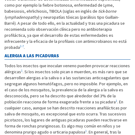
como por ejemplo la fiebre botonosa, enfermedad de Lyme,
babesiosis, ehrlichiosis, TIBOLA (siglas en inglés de
tick-borne
lymphadenopathy
) y neuropatías tóxicas (parálisis tipo Guillain-
Barré). A pesar de todo ello, en la actualidad y tras una picadura se
recomienda solo observación clínica pero no antibioterapia
profiláctica, ya que el desarrollo de estas enfermedades es
infrecuente y la eficacia de la profilaxis con antimicrobianos no está
2-7
probada
.
ALERGIA A LAS PICADURAS
Todos los insectos que inoculan veneno pueden provocar reacciones
1
alérgicas
. Si los insectos solo pican o muerden, es más raro que se
desarrollen alergias a la saliva o a las sustancias anticoagulantes que
segregan algunos hematófagos, pero no imposible. Por ejemplo, en
el caso de los mosquitos, la prevalencia de la alergia a la saliva es
desconocida, pero se ha descrito que alrededor del 3% de la
1
población reacciona de forma exagerada frente a su picadura
. En
cualquier caso, aunque se han descrito reacciones anafilácticas por
saliva de mosquito, es excepcional que esto ocurra. Tras sucesivos
picotazos, los lugares de antiguas picaduras pueden reactivarse en
forma de ronchas pruriginosas. Es algo muy común en niños y se
1
denomina prurigo agudo o urticaria papulosa
. En general, tras la