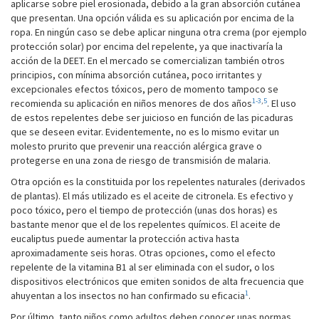
aplicarse sobre piel erosionada, debido a la gran absorción cutánea
que presentan. Una opción válida es su aplicación por encima de la
ropa. En ningún caso se debe aplicar ninguna otra crema (por ejemplo
protección solar) por encima del repelente, ya que inactivaría la
acción de la DEET. En el mercado se comercializan también otros
principios, con mínima absorción cutánea, poco irritantes y
excepcionales efectos tóxicos, pero de momento tampoco se
1-3
,
5
recomienda su aplicación en niños menores de dos años
. El uso
de estos repelentes debe ser juicioso en función de las picaduras
que se deseen evitar. Evidentemente, no es lo mismo evitar un
molesto prurito que prevenir una reacción alérgica grave o
protegerse en una zona de riesgo de transmisión de malaria.
Otra opción es la constituida por los repelentes naturales (derivados
de plantas). El más utilizado es el aceite de citronela. Es efectivo y
poco tóxico, pero el tiempo de protección (unas dos horas) es
bastante menor que el de los repelentes químicos. El aceite de
eucaliptus puede aumentar la protección activa hasta
aproximadamente seis horas. Otras opciones, como el efecto
repelente de la vitamina B1 al ser eliminada con el sudor, o los
dispositivos electrónicos que emiten sonidos de alta frecuencia que
1
ahuyentan a los insectos no han confirmado su eficacia
.
Por último, tanto niños como adultos deben conocer unas normas