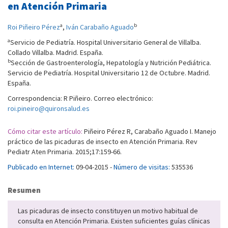
en Atención Primaria
a
b
Roi Piñeiro Pérez
,
Iván Carabaño Aguado
a
Servicio de Pediatría. Hospital Universitario General de Villalba.
Collado Villalba. Madrid. España.
b
Sección de Gastroenterología, Hepatología y Nutrición Pediátrica.
Servicio de Pediatría. Hospital Universitario 12 de Octubre. Madrid.
España.
Correspondencia: R Piñeiro. Correo electrónico:
roi.pineiro@quironsalud.es
Cómo citar este artículo:
Piñeiro Pérez R, Carabaño Aguado I. Manejo
práctico de las picaduras de insecto en Atención Primaria. Rev
Pediatr Aten Primaria. 2015;17:159-66.
Publicado en Internet:
09-04-2015 -
Número de visitas:
535536
Resumen
Las picaduras de insecto constituyen un motivo habitual de
consulta en Atención Primaria. Existen suficientes guías clínicas