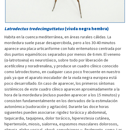
Latrodectus tredecimguttatus
(viuda negra hembra)
Habita en la cuenca mediterránea, en áreas rurales cálidas. La
mordedura suele pasar desapercibida, pero a los 30-40 minutos
aparece una placa urticariforme con halo eritematoso centrada por
dos puntos equimóticos separados por menos de 6 mm. El veneno
(α-latrotoxina) es neurotóxico, sobre todo por liberación de
acetilcolina y noradrenalina, y produce un cuadro clínico conocido
como latrodectismo, en cualquier caso poco frecuente en nuestro
país ya que el aparato inoculador de la viuda negra europea está
poco desarrollado. En caso de aparecer, los primeros síntomas
sistémicos de este cuadro clínico aparecen aproximadamente a la
hora de la mordedura (incluso pueden aparecer a los 15 minutos) y
consisten fundamentalmente en los derivados de la estimulación
autonómica (sudoración y agitación). Durante las doce horas
siguientes pueden asociarse: rigidez torácica y abdominal,
taquicardia, taquipnea, dolor torácico, hiperestesia cutánea,
hipertensión, miosis, sialorrea, espasmos musculares dolorosos,
oliguria, globo vesical,
shock
, convulsiones y, finalmente, coma. Las