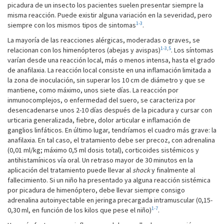
picadura de un insecto los pacientes suelen presentar siempre la
misma reacción. Puede existir alguna variación en la severidad, pero
1-3
siempre con los mismos tipos de sintomas
.
La mayoría de las reacciones alérgicas, moderadas o graves, se
1-3
,
5
relacionan con los himenópteros (abejas y avispas)
. Los síntomas
varían desde una reacción local, más o menos intensa, hasta el grado
de anafilaxia. La reacción local consiste en una inflamación limitada a
la zona de inoculación, sin superar los 10 cm de diámetro y que se
mantiene, como máximo, unos siete días. La reacción por
inmunocomplejos, o enfermedad del suero, se caracteriza por
desencadenarse unos 2-10 días después de la picadura y cursar con
urticaria generalizada, fiebre, dolor articular e inflamación de
ganglios linfáticos. En último lugar, tendríamos el cuadro más grave: la
anafilaxia. En tal caso, el tratamiento debe ser precoz, con adrenalina
(0,01 ml/kg; máximo 0,5 ml dosis total), corticoides sistémicos y
antihistamínicos vía oral. Un retraso mayor de 30 minutos en la
aplicación del tratamiento puede llevar al
shock
y finalmente al
fallecimiento. Si un niño ha presentado ya alguna reacción sistémica
por picadura de himenóptero, debe llevar siempre consigo
adrenalina autoinyectable en jeringa precargada intramuscular (0,15-
1-7
0,30 ml, en función de los kilos que pese el niño)
.