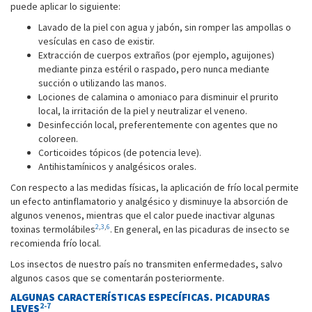
puede aplicar lo siguiente:
Lavado de la piel con agua y jabón, sin romper las ampollas o
vesículas en caso de existir.
Extracción de cuerpos extraños (por ejemplo, aguijones)
mediante pinza estéril o raspado, pero nunca mediante
succión o utilizando las manos.
Lociones de calamina o amoniaco para disminuir el prurito
local, la irritación de la piel y neutralizar el veneno.
Desinfección local, preferentemente con agentes que no
coloreen.
Corticoides tópicos (de potencia leve).
Antihistamínicos y analgésicos orales.
Con respecto a las medidas físicas, la aplicación de frío local permite
un efecto antinflamatorio y analgésico y disminuye la absorción de
algunos venenos, mientras que el calor puede inactivar algunas
2
,
3
,
6
toxinas termolábiles
. En general, en las picaduras de insecto se
recomienda frío local.
Los insectos de nuestro país no transmiten enfermedades, salvo
algunos casos que se comentarán posteriormente.
ALGUNAS CARACTERÍSTICAS ESPECÍFICAS. PICADURAS
2-7
LEVES