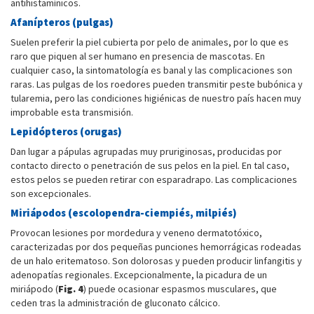
antihistamínicos.
Afanípteros (pulgas)
Suelen preferir la piel cubierta por pelo de animales, por lo que es
raro que piquen al ser humano en presencia de mascotas. En
cualquier caso, la sintomatología es banal y las complicaciones son
raras. Las pulgas de los roedores pueden transmitir peste bubónica y
tularemia, pero las condiciones higiénicas de nuestro país hacen muy
improbable esta transmisión.
Lepidópteros (orugas)
Dan lugar a pápulas agrupadas muy pruriginosas, producidas por
contacto directo o penetración de sus pelos en la piel. En tal caso,
estos pelos se pueden retirar con esparadrapo. Las complicaciones
son excepcionales.
Miriápodos (escolopendra-ciempiés, milpiés)
Provocan lesiones por mordedura y veneno dermatotóxico,
caracterizadas por dos pequeñas punciones hemorrágicas rodeadas
de un halo eritematoso. Son dolorosas y pueden producir linfangitis y
adenopatías regionales. Excepcionalmente, la picadura de un
miriápodo (
Fig. 4
) puede ocasionar espasmos musculares, que
ceden tras la administración de gluconato cálcico.