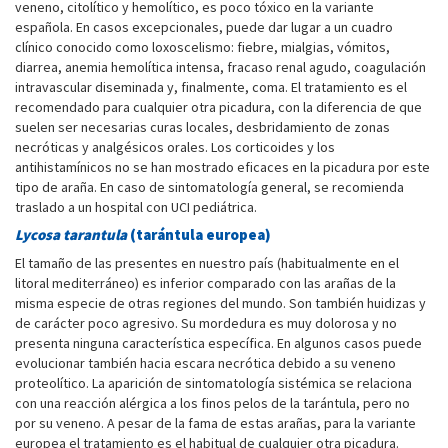
veneno, citolítico y hemolítico, es poco tóxico en la variante
española. En casos excepcionales, puede dar lugar a un cuadro
clínico conocido como loxoscelismo: fiebre, mialgias, vómitos,
diarrea, anemia hemolítica intensa, fracaso renal agudo, coagulación
intravascular diseminada y, finalmente, coma. El tratamiento es el
recomendado para cualquier otra picadura, con la diferencia de que
suelen ser necesarias curas locales, desbridamiento de zonas
necróticas y analgésicos orales. Los corticoides y los
antihistamínicos no se han mostrado eficaces en la picadura por este
tipo de araña. En caso de sintomatología general, se recomienda
traslado a un hospital con UCI pediátrica.
Lycosa tarantula
(tarántula europea)
El tamaño de las presentes en nuestro país (habitualmente en el
litoral mediterráneo) es inferior comparado con las arañas de la
misma especie de otras regiones del mundo. Son también huidizas y
de carácter poco agresivo. Su mordedura es muy dolorosa y no
presenta ninguna característica específica. En algunos casos puede
evolucionar también hacia escara necrótica debido a su veneno
proteolítico. La aparición de sintomatología sistémica se relaciona
con una reacción alérgica a los finos pelos de la tarántula, pero no
por su veneno. A pesar de la fama de estas arañas, para la variante
europea el tratamiento es el habitual de cualquier otra picadura.