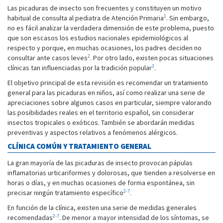
Las picaduras de insecto son frecuentes y constituyen un motivo
1
habitual de consulta al pediatra de Atención Primaria
. Sin embargo,
no es fácil analizar la verdadera dimensión de este problema, puesto
que son escasos los estudios nacionales epidemiológicos al
respecto y porque, en muchas ocasiones, los padres deciden no
2
consultar ante casos leves
. Por otro lado, existen pocas situaciones
3
clínicas tan influenciadas por la tradición popular
.
El objetivo principal de esta revisión es recomendar un tratamiento
general para las picaduras en niños, así como realizar una serie de
apreciaciones sobre algunos casos en particular, siempre valorando
las posibilidades reales en el territorio español, sin considerar
insectos tropicales o exóticos. También se abordarán medidas
preventivas y aspectos relativos a fenómenos alérgicos.
CLÍNICA COMÚN Y TRATAMIENTO GENERAL
La gran mayoría de las picaduras de insecto provocan pápulas
inflamatorias urticariformes y dolorosas, que tienden a resolverse en
horas o días, y en muchas ocasiones de forma espontánea, sin
2-7
precisar ningún tratamiento específico
.
En función de la clínica, existen una serie de medidas generales
2-7
recomendadas
. De menor a mayor intensidad de los síntomas, se