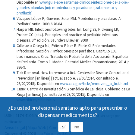
Disponible en
www.guia-abe.es/temas-clinicos-infecciones-de-la-piel-
y-partes-blandas-(iii):-mordeduras-y-picaduras-(tratamiento-y-
profilaxis)
Vázquez López P, Guerrero Soler MM. Mordeduras y picaduras. An
Pediatr Contin. 2008;6:76-84.
Harper MB. Infections following bites. En: Long SS, Pickering LK,
Prober CG (eds.). Principles and practice of pediatric infectious
diseases. 3.ª edición. Saunders Elsevier; 2008.
Cilleruelo Ortega MJ, Piñeiro Pérez R. Parte XI: Enfermedades
Infecciosas. Sección 7: Infecciones por parásitos. Capítulo 198.
Leishmaniasis. Cruz. Tratado de Pediatría de la Asociación Española
de Pediatría. Tomo 1. Madrid: Editorial Médica Panamericana; 2014. p.
986-9.
Tick Removal. How to remove a tick. Centers for Disease Control and
Prevention [en línea] [actualizado el 23/06/2014, consultado el
23/02/2015]. Disponible en
www.cdc.gov/ticks/removing_a_tick.html
CIBIR: Centro de Investigación Biomédica de La Rioja. Gobierno de La
Rioja [en línea] [consultado el 23/02/2015]. Disponible en
www.cibir.es/cibir-inicio
¿Es usted profesional sanitario apto para prescribir o
dispensar medicamentos?
ISSN | 2174-4106
Publicación Open Acess, incluida en DOAJ, sin cargo por
publicación.
Sí
No
Aviso Legal
|
Mapa Web
|
Contacto
Copyright © 2026
Lua Ediciones 3.0, S.L.