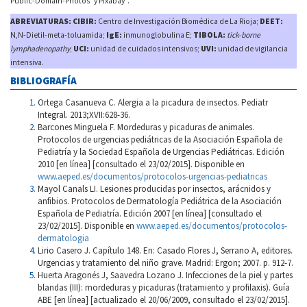
Public-Domain-Photos
y Pixabay
.
ABREVIATURAS: CIBIR:
Centro de Investigación Biomédica de La Rioja;
DEET:
N,N-Dietil-meta-toluamida;
IgE:
inmunoglobulina E;
TIBOLA:
tick-borne
lymphadenopathy
;
UCI:
unidad de cuidados intensivos;
UVI:
unidad de vigilancia
intensiva.
BIBLIOGRAFÍA
Ortega Casanueva C. Alergia a la picadura de insectos. Pediatr
Integral. 2013;XVII:628-36.
Barcones Minguela F. Mordeduras y picaduras de animales.
Protocolos de urgencias pediátricas de la Asociación Española de
Pediatría y la Sociedad Española de Urgencias Pediátricas. Edición
2010 [en línea] [consultado el 23/02/2015]. Disponible en
www.aeped.es/documentos/protocolos-urgencias-pediatricas
Mayol Canals LI. Lesiones producidas por insectos, arácnidos y
anfibios. Protocolos de Dermatología Pediátrica de la Asociación
Española de Pediatría. Edición 2007 [en línea] [consultado el
23/02/2015]. Disponible en
www.aeped.es/documentos/protocolos-
dermatologia
Lirio Casero J. Capítulo 148. En: Casado Flores J, Serrano A, editores.
Urgencias y tratamiento del niño grave. Madrid: Ergon; 2007. p. 912-7.
Huerta Aragonés J, Saavedra Lozano J. Infecciones de la piel y partes
blandas (III): mordeduras y picaduras (tratamiento y profilaxis). Guía
ABE [en línea] [actualizado el 20/06/2009, consultado el 23/02/2015].