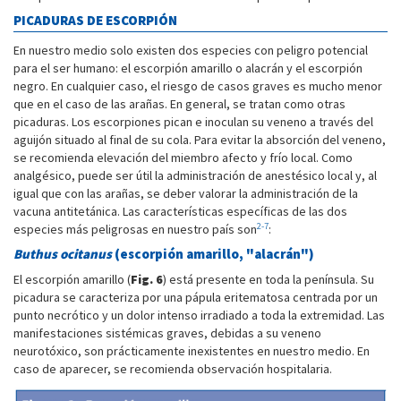
PICADURAS DE ESCORPIÓN
En nuestro medio solo existen dos especies con peligro potencial
para el ser humano: el escorpión amarillo o alacrán y el escorpión
negro. En cualquier caso, el riesgo de casos graves es mucho menor
que en el caso de las arañas. En general, se tratan como otras
picaduras. Los escorpiones pican e inoculan su veneno a través del
aguijón situado al final de su cola. Para evitar la absorción del veneno,
se recomienda elevación del miembro afecto y frío local. Como
analgésico, puede ser útil la administración de anestésico local y, al
igual que con las arañas, se deber valorar la administración de la
vacuna antitetánica. Las características específicas de las dos
2-7
especies más peligrosas en nuestro país son
:
Buthus ocitanus
(escorpión amarillo, "alacrán")
El escorpión amarillo (
Fig. 6
) está presente en toda la península. Su
picadura se caracteriza por una pápula eritematosa centrada por un
punto necrótico y un dolor intenso irradiado a toda la extremidad. Las
manifestaciones sistémicas graves, debidas a su veneno
neurotóxico, son prácticamente inexistentes en nuestro medio. En
caso de aparecer, se recomienda observación hospitalaria.