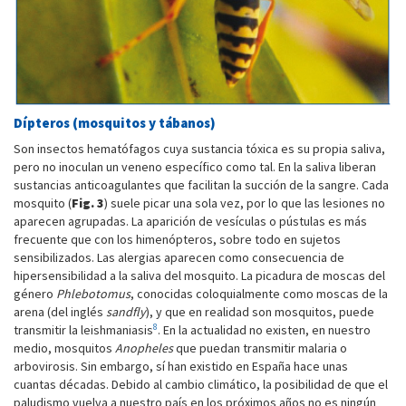
Dípteros (mosquitos y tábanos)
Son insectos hematófagos cuya sustancia tóxica es su propia saliva,
pero no inoculan un veneno específico como tal. En la saliva liberan
sustancias anticoagulantes que facilitan la succión de la sangre. Cada
mosquito (
Fig. 3
) suele picar una sola vez, por lo que las lesiones no
aparecen agrupadas. La aparición de vesículas o pústulas es más
frecuente que con los himenópteros, sobre todo en sujetos
sensibilizados. Las alergias aparecen como consecuencia de
hipersensibilidad a la saliva del mosquito. La picadura de moscas del
género
Phlebotomus
, conocidas coloquialmente como moscas de la
arena (del inglés
sandfly
), y que en realidad son mosquitos, puede
8
transmitir la leishmaniasis
. En la actualidad no existen, en nuestro
medio, mosquitos
Anopheles
que puedan transmitir malaria o
arbovirosis. Sin embargo, sí han existido en España hace unas
cuantas décadas. Debido al cambio climático, la posibilidad de que el
paludismo vuelva a nuestro país en los próximos años no es ningún