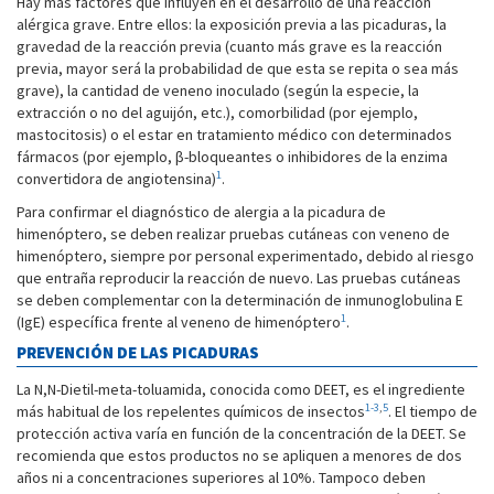
Hay más factores que influyen en el desarrollo de una reacción
alérgica grave. Entre ellos: la exposición previa a las picaduras, la
gravedad de la reacción previa (cuanto más grave es la reacción
previa, mayor será la probabilidad de que esta se repita o sea más
grave), la cantidad de veneno inoculado (según la especie, la
extracción o no del aguijón, etc.), comorbilidad (por ejemplo,
mastocitosis) o el estar en tratamiento médico con determinados
fármacos (por ejemplo, β-bloqueantes o inhibidores de la enzima
1
convertidora de angiotensina)
.
Para confirmar el diagnóstico de alergia a la picadura de
himenóptero, se deben realizar pruebas cutáneas con veneno de
himenóptero, siempre por personal experimentado, debido al riesgo
que entraña reproducir la reacción de nuevo. Las pruebas cutáneas
se deben complementar con la determinación de inmunoglobulina E
1
(IgE) específica frente al veneno de himenóptero
.
PREVENCIÓN DE LAS PICADURAS
La N,N-Dietil-meta-toluamida, conocida como DEET, es el ingrediente
1-3
,
5
más habitual de los repelentes químicos de insectos
. El tiempo de
protección activa varía en función de la concentración de la DEET. Se
recomienda que estos productos no se apliquen a menores de dos
años ni a concentraciones superiores al 10%. Tampoco deben