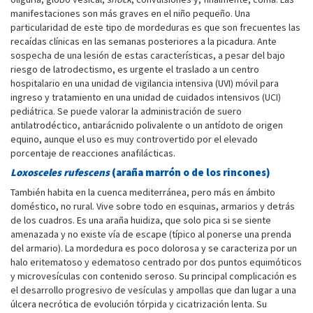
manifestaciones son más graves en el niño pequeño. Una
particularidad de este tipo de mordeduras es que son frecuentes las
recaídas clínicas en las semanas posteriores a la picadura. Ante
sospecha de una lesión de estas características, a pesar del bajo
riesgo de latrodectismo, es urgente el traslado a un centro
hospitalario en una unidad de vigilancia intensiva (UVI) móvil para
ingreso y tratamiento en una unidad de cuidados intensivos (UCI)
pediátrica. Se puede valorar la administración de suero
antilatrodéctico, antiarácnido polivalente o un antídoto de origen
equino, aunque el uso es muy controvertido por el elevado
porcentaje de reacciones anafilácticas.
Loxosceles rufescens
(araña marrón o de los rincones)
También habita en la cuenca mediterránea, pero más en ámbito
doméstico, no rural. Vive sobre todo en esquinas, armarios y detrás
de los cuadros. Es una araña huidiza, que solo pica si se siente
amenazada y no existe vía de escape (típico al ponerse una prenda
del armario). La mordedura es poco dolorosa y se caracteriza por un
halo eritematoso y edematoso centrado por dos puntos equimóticos
y microvesículas con contenido seroso. Su principal complicación es
el desarrollo progresivo de vesículas y ampollas que dan lugar a una
úlcera necrótica de evolución tórpida y cicatrización lenta. Su