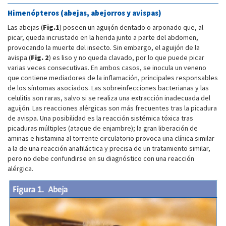
Himenópteros (abejas, abejorros y avispas)
Las abejas (
Fig.1
) poseen un aguijón dentado o arponado que, al
picar, queda incrustado en la herida junto a parte del abdomen,
provocando la muerte del insecto. Sin embargo, el aguijón de la
avispa (
Fig. 2
) es liso y no queda clavado, por lo que puede picar
varias veces consecutivas. En ambos casos, se inocula un veneno
que contiene mediadores de la inflamación, principales responsables
de los síntomas asociados. Las sobreinfecciones bacterianas y las
celulitis son raras, salvo si se realiza una extracción inadecuada del
aguijón. Las reacciones alérgicas son más frecuentes tras la picadura
de avispa. Una posibilidad es la reacción sistémica tóxica tras
picaduras múltiples (ataque de enjambre); la gran liberación de
aminas e histamina al torrente circulatorio provoca una clínica similar
a la de una reacción anafiláctica y precisa de un tratamiento similar,
pero no debe confundirse en su diagnóstico con una reacción
alérgica.