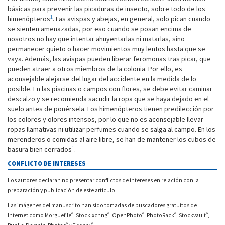
básicas para prevenir las picaduras de insecto, sobre todo de los
1
himenópteros
. Las avispas y abejas, en general, solo pican cuando
se sienten amenazadas, por eso cuando se posan encima de
nosotros no hay que intentar ahuyentarlas ni matarlas, sino
permanecer quieto o hacer movimientos muy lentos hasta que se
vaya. Además, las avispas pueden liberar feromonas tras picar, que
pueden atraer a otros miembros de la colonia. Por ello, es
aconsejable alejarse del lugar del accidente en la medida de lo
posible. En las piscinas o campos con flores, se debe evitar caminar
descalzo y se recomienda sacudir la ropa que se haya dejado en el
suelo antes de ponérsela. Los himenópteros tienen predilección por
los colores y olores intensos, por lo que no es aconsejable llevar
ropas llamativas ni utilizar perfumes cuando se salga al campo. En los
merenderos o comidas al aire libre, se han de mantener los cubos de
1
basura bien cerrados
.
CONFLICTO DE INTERESES
Los autores declaran no presentar conflictos de intereses en relación con la
preparación y publicación de este artículo.
Las imágenes del manuscrito han sido tomadas de buscadores gratuitos de
®
®
®
®
®
Internet como Morguefile
, Stock.xchng
, OpenPhoto
, PhotoRack
, Stockvault
,
®
®