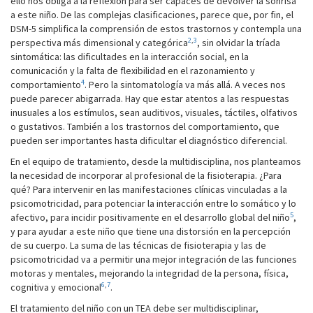
ello nos obliga a la reflexión para ser capaces de devolver la sonrisa
a este niño. De las complejas clasificaciones, parece que, por fin, el
DSM-5 simplifica la comprensión de estos trastornos y contempla una
2
,
3
perspectiva más dimensional y categórica
, sin olvidar la tríada
sintomática: las dificultades en la interacción social, en la
comunicación y la falta de flexibilidad en el razonamiento y
4
comportamiento
. Pero la sintomatología va más allá. A veces nos
puede parecer abigarrada. Hay que estar atentos a las respuestas
inusuales a los estímulos, sean auditivos, visuales, táctiles, olfativos
o gustativos. También a los trastornos del comportamiento, que
pueden ser importantes hasta dificultar el diagnóstico diferencial.
En el equipo de tratamiento, desde la multidisciplina, nos planteamos
la necesidad de incorporar al profesional de la fisioterapia. ¿Para
qué? Para intervenir en las manifestaciones clínicas vinculadas a la
psicomotricidad, para potenciar la interacción entre lo somático y lo
5
afectivo, para incidir positivamente en el desarrollo global del niño
,
y para ayudar a este niño que tiene una distorsión en la percepción
de su cuerpo. La suma de las técnicas de fisioterapia y las de
psicomotricidad va a permitir una mejor integración de las funciones
motoras y mentales, mejorando la integridad de la persona, física,
6
,
7
cognitiva y emocional
.
El tratamiento del niño con un TEA debe ser multidisciplinar,