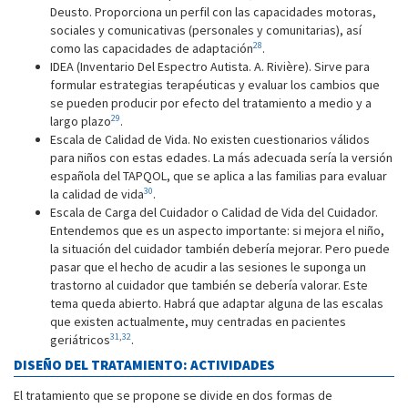
Deusto. Proporciona un perfil con las capacidades motoras,
sociales y comunicativas (personales y comunitarias), así
28
como las capacidades de adaptación
.
IDEA (Inventario Del Espectro Autista. A. Rivière). Sirve para
formular estrategias terapéuticas y evaluar los cambios que
se pueden producir por efecto del tratamiento a medio y a
29
largo plazo
.
Escala de Calidad de Vida. No existen cuestionarios válidos
para niños con estas edades. La más adecuada sería la versión
española del TAPQOL, que se aplica a las familias para evaluar
30
la calidad de vida
.
Escala de Carga del Cuidador o Calidad de Vida del Cuidador.
Entendemos que es un aspecto importante: si mejora el niño,
la situación del cuidador también debería mejorar. Pero puede
pasar que el hecho de acudir a las sesiones le suponga un
trastorno al cuidador que también se debería valorar. Este
tema queda abierto. Habrá que adaptar alguna de las escalas
que existen actualmente, muy centradas en pacientes
31
,
32
geriátricos
.
DISEÑO DEL TRATAMIENTO: ACTIVIDADES
El tratamiento que se propone se divide en dos formas de