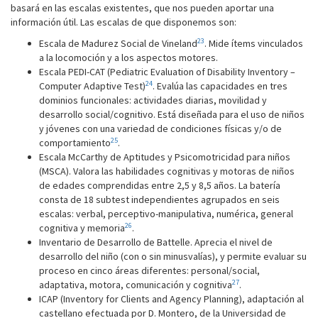
basará en las escalas existentes, que nos pueden aportar una
información útil. Las escalas de que disponemos son:
23
Escala de Madurez Social de Vineland
. Mide ítems vinculados
a la locomoción y a los aspectos motores.
Escala PEDI-CAT (Pediatric Evaluation of Disability Inventory –
24
Computer Adaptive Test)
. Evalúa las capacidades en tres
dominios funcionales: actividades diarias, movilidad y
desarrollo social/cognitivo. Está diseñada para el uso de niños
y jóvenes con una variedad de condiciones físicas y/o de
25
comportamiento
.
Escala McCarthy de Aptitudes y Psicomotricidad para niños
(MSCA). Valora las habilidades cognitivas y motoras de niños
de edades comprendidas entre 2,5 y 8,5 años. La batería
consta de 18 subtest independientes agrupados en seis
escalas: verbal, perceptivo-manipulativa, numérica, general
26
cognitiva y memoria
.
Inventario de Desarrollo de Battelle. Aprecia el nivel de
desarrollo del niño (con o sin minusvalías), y permite evaluar su
proceso en cinco áreas diferentes: personal/social,
27
adaptativa, motora, comunicación y cognitiva
.
ICAP (Inventory for Clients and Agency Planning), adaptación al
castellano efectuada por D. Montero, de la Universidad de