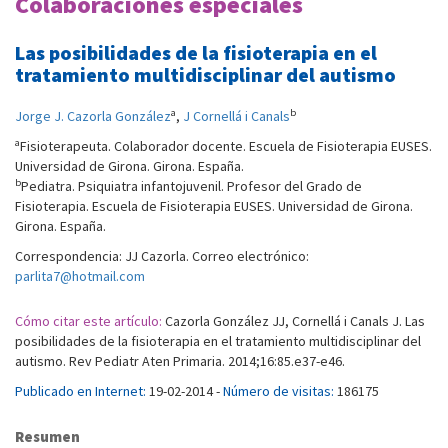
Colaboraciones especiales
Las posibilidades de la fisioterapia en el
tratamiento multidisciplinar del autismo
a
b
Jorge J. Cazorla González
,
J Cornellá i Canals
a
Fisioterapeuta. Colaborador docente. Escuela de Fisioterapia EUSES.
Universidad de Girona. Girona. España.
b
Pediatra. Psiquiatra infantojuvenil. Profesor del Grado de
Fisioterapia. Escuela de Fisioterapia EUSES. Universidad de Girona.
Girona. España.
Correspondencia: JJ Cazorla. Correo electrónico:
parlita7@hotmail.com
Cómo citar este artículo:
Cazorla González JJ, Cornellá i Canals J. Las
posibilidades de la fisioterapia en el tratamiento multidisciplinar del
autismo. Rev Pediatr Aten Primaria. 2014;16:85.e37-e46.
Publicado en Internet:
19-02-2014 -
Número de visitas:
186175
Resumen