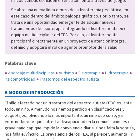
físicos. Ambas coinciden en el tratamiento a través del juego.
Se abre una nueva línea dentro de la fisioterapia pediátrica, en
este caso dentro del ámbito paidopsiquiátrico. Por lo tanto, se
trata de una oportunidad emergente de adquirir nuevos
tratamientos de fisioterapia integrando el fisioterapeuta en el
equipo multidisciplinar del TEA. Por ello, el fisioterapeuta
participará directamente en un proyecto de atención integral
del niño y adoptará el rol de agente promotor de la salud.
Palabras clave
●
Abordaje multidisciplinar
●
Autismo
●
Fisioterapia
●
Hidroterapia
●
Psicomotricidad
●
Trastornos del espectro autista
A MODO DE INTRODUCCIÓN
El niño afectado por un trastorno del espectro autista (TEA) es, ante
todo, un niño. A menudo nos hemos perdido en clasificaciones y
etiquetajes, olvidando lo más importante: un niño que sufre, y un
entorno familiar que sufre. La discapacidad en la comunicación es el
grave hándicap que impide la convivencia diaria. Y nos falta la sonrisa,
1
nos falla el vínculo. La prevalencia de los TEA, al parecer, aumenta
. Y