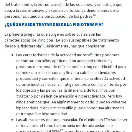
del tratamiento, la estructuración de las sesiones, y un trabajo que
sea, a la vez, intensivo y extensivo a todas las dimensiones de la
14
persona, facilitando la participación de los padres
.
¿QUÉ SE PUEDE TRATAR DESDE LA FISIOTERAPIA?
La primera pregunta que surge es saber cuáles son las
características del niño con TEA son susceptibles de tratamiento
15
desde la fisioterapia
. Básicamente, hay que considerar:
16
Las características de la actividad motora
. Nos podemos
encontrar con niños apáticos (con actividad reducida y
posturas de reposo de difícil modificación; con dificultad para
comenzar a realizar cosas y llevar a cabo las actividades
propuestas) y con niños que mantienen una elevada actividad
durante muchas horas, sin fatigarse, pero con nulo interés por
los objetos y las personas (a diferencia de los niños con
trastorno por déficit de atención e hiperactividad). Pero hay
niños apáticos que, en algún momento dado, pueden volverse
hiperactivos. Y en un mismo niño puede haber una alternancia
entre apatía e hiperactividad.
Las alteraciones del tono muscular. En el niño con TEA suele ser
difícil valorar el tono. La hipotonía moderada aislada se
17
observa en más del 50%
, y puede ser causa de alteraciones