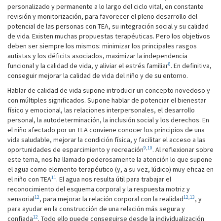
personalizado y permanente a lo largo del ciclo vital, en constante
revisión y monitorización, para favorecer el pleno desarrollo del
potencial de las personas con TEA, su integración social y su calidad
de vida. Existen muchas propuestas terapéuticas. Pero los objetivos
deben ser siempre los mismos: minimizar los principales rasgos
autistas y los déficits asociados, maximizar la independencia
8
funcional y la calidad de vida, y aliviar el estrés familiar
. En definitiva,
conseguir mejorar la calidad de vida del niño y de su entorno.
Hablar de calidad de vida supone introducir un concepto novedoso y
con múltiples significados. Supone hablar de potenciar el bienestar
físico y emocional, las relaciones interpersonales, el desarrollo
personal, la autodeterminación, la inclusión social y los derechos. En
el niño afectado por un TEA conviene conocer los principios de una
vida saludable, mejorar la condición física, y facilitar el acceso a las
9
,
10
oportunidades de esparcimiento y recreación
. Al reflexionar sobre
este tema, nos ha llamado poderosamente la atención lo que supone
el agua como elemento terapéutico (y, a su vez, lúdico) muy eficaz en
11
el niño con TEA
. El agua nos resulta útil para trabajar el
reconocimiento del esquema corporal y la respuesta motriz y
12
12
,
13
sensorial
, para mejorar la relación corporal con la realidad
, y
para ayudar en la construcción de una relación más segura y
12
confiada
. Todo ello puede conseguirse desde la individualización