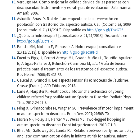
Verdugo MA. Cómo mejorar la calidad de vida de las personas con
discapacidad. Instrumentos y estrategias de evaluación. Salamanca:
Amarú; 2006.
Astudillo Arias LY. Rol del fisioterapeuta en la intervención en
población con trastorno del espectro autista. Cali (Colombia), 2009
[consultado el 21/11/2013]. Disponible en
http://goo.gl/TbzGT5
¿Qué es la hidroterapia? [consultado el 21/11/2013]. Disponible en
http://goo.gl/uJtYHk
Batista MN, Mottillo E, Panasiuk A. Hidroterapia [consultado el
21/11/2013]. Disponible en
http://goo.gl/zc3KPd
Fuentes-Biggi J, Ferrari-Arroyo MJ, Boada-Muñoz L, Touriño-Aguilera
E, Artigas-Pallarés J, Belinchón-Carmona M,
et al
. Guía de buena
práctica para el tratamiento de los trastornos del espectro autista.
Rev Neurol. 2006;43:425-38.
Caucal D, Brunod R. Les aspects sensoriels et moteurs de l’autisme.
Grasse (France): AFD Editions; 2013.
Lane A, Harpster K, Heathcock J. Motor characteristics of young
children referred for possible Autism Spectrum Disorder. Pediatr Phys
Ther. 2012;24:21-9.
Ming X, Brimacombe M, Wagner GC. Prevalence of motor impairment
in autism spectrum disorders. Brain Dev. 2007;29:565-70.
Moran MF, Foley JT, Parker ME, Weiss MJ. Two-legged hopping in
autism spectrum disorders Front Integr Neurosci. 2013;7:1-8.
Bhat AN, Galloway JC, Landa RJ. Relation between early motor delay
and later communication delay in infants at risk for autism. Infant