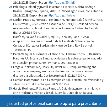
21/11/2013]. Disponible en
http://goo.gl/75h3zE
Psicología infantil y juvenil. Inventario Espectro Autista de Ángel
Rivière. Tarragona, España, 2012. En Psicodiagnosis.es [consultado el
21/11/2013]. Disponible en
http://goo.gl/hbdavz
Sardón Prado O, Morera G, Herdman M, Moreno Galdó A, Pérez-Yarza
EG, Detmar S,
et al
. Versión española del TAPQOL: calidad de vida
relacionada con la salud en niños de 3 meses a 5 años. An Pediatr
(Barc). 2008;68:420-4.
Martín M, Salvadó I, Nadal S, Miji LC, Rico JM, Lanz P,
et al
.
Adaptación para nuestro medio de la Escala de Sobrecarga del
Cuidador (Caregiver Burden Interviiew) de Zarit. Rev Gerontol.
1996;6:338-46.
Pérez-Vázquez A, Gómara Villabona SM, Ferreiro Cruz MC, Regueiro
Martínez AA. Escala de Zarit reducida para la sobrecarga del cuidador
en atención primaria. Aten Primaria. 2007;39:185-8.
Fragala-Pinkham MA, Haley SM, O'Neil ME. Group swimming and
aquatic exercise programme for children with autism spectrum
disorders: a pilot study. Dev Neurorehabil. 2011;14:230-41.
Catalán Matamoros D. La fisioterapia en Salud Mental: su efectividad y
situación actual. Fisioterapia. 2009;31:175-6.
García Rodríguez F, Suárez Ramos A. Guía de atención a la infancia
con problemas crónicos de salud. Sevilla: Junta de Andalucía.
Consejería de Salud; 1997.
¿Es usted profesional sanitario apto para prescribir o