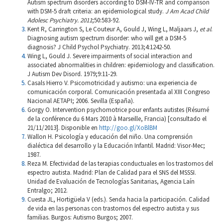
Autism spectrum disorders according to DSM-IV-TR and comparison
with DSM-5 draft criteria: an epidemiological study.
J Am Acad Child
Adolesc Psychiatry. 2011
;50:583-92.
Kent R, Carrington S, Le Couteur A, Gould J, Wing L, Maljaars J,
et al
.
Diagnosing autism spectrum disorder: who will get a DSM-5
diagnosis? J Child Psychol Psychiatry. 2013;4:1242-50.
Wing L, Gould J. Severe impairments of social interaction and
associated abnormalities in children: epidemiology and classification.
J Autism Dev Disord. 1979;9:11-29.
Casals Hierro V. Psicomotricidad y autismo: una experiencia de
comunicación corporal. Comunicación presentada al XIII Congreso
Nacional AETAPI; 2006. Sevilla (España).
Gorgy O. Intervention psychomotrice pour enfants autistes (Résumé
de la conférence du 6 Mars 2010 à Marseille, Francia) [consultado el
21/11/2013]. Disponible en
http://goo.gl/XoBlBM
Wallon H. Psicología y educación del niño. Una comprensión
dialéctica del desarrollo y la Educación Infantil. Madrid: Visor-Mec;
1987.
Reza M. Efectividad de las terapias conductuales en los trastornos del
espectro autista. Madrid: Plan de Calidad para el SNS del MSSSI.
Unidad de Evaluación de Tecnologías Sanitarias, Agencia Laín
Entralgo; 2012.
Cuesta JL, Hortigüela V (eds.). Senda hacia la participación. Calidad
de vida en las personas con trastornos del espectro autista y sus
familias. Burgos: Autismo Burgos; 2007.