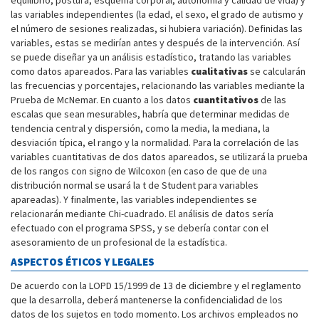
equilibrio, postura, esquema corporal, autonomía y calidad de vida) y
las variables independientes (la edad, el sexo, el grado de autismo y
el número de sesiones realizadas, si hubiera variación). Definidas las
variables, estas se medirían antes y después de la intervención. Así
se puede diseñar ya un análisis estadístico, tratando las variables
como datos apareados. Para las variables
cualitativas
se calcularán
las frecuencias y porcentajes, relacionando las variables mediante la
Prueba de McNemar. En cuanto a los datos
cuantitativos
de las
escalas que sean mesurables, habría que determinar medidas de
tendencia central y dispersión, como la media, la mediana, la
desviación típica, el rango y la normalidad. Para la correlación de las
variables cuantitativas de dos datos apareados, se utilizará la prueba
de los rangos con signo de Wilcoxon (en caso de que de una
distribución normal se usará la t de Student para variables
apareadas). Y finalmente, las variables independientes se
relacionarán mediante Chi-cuadrado. El análisis de datos sería
efectuado con el programa SPSS, y se debería contar con el
asesoramiento de un profesional de la estadística.
ASPECTOS ÉTICOS Y LEGALES
De acuerdo con la LOPD 15/1999 de 13 de diciembre y el reglamento
que la desarrolla, deberá mantenerse la confidencialidad de los
datos de los sujetos en todo momento. Los archivos empleados no