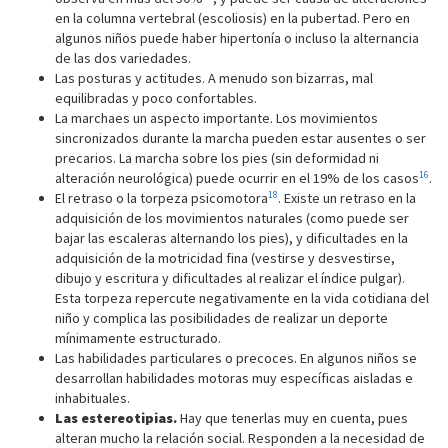
en la columna vertebral (escoliosis) en la pubertad. Pero en
algunos niños puede haber hipertonía o incluso la alternancia
de las dos variedades.
Las posturas y actitudes. A menudo son bizarras, mal
equilibradas y poco confortables.
La marchaes un aspecto importante. Los movimientos
sincronizados durante la marcha pueden estar ausentes o ser
precarios. La marcha sobre los pies (sin deformidad ni
16
alteración neurológica) puede ocurrir en el 19% de los casos
.
18
El retraso o la torpeza psicomotora
. Existe un retraso en la
adquisición de los movimientos naturales (como puede ser
bajar las escaleras alternando los pies), y dificultades en la
adquisición de la motricidad fina (vestirse y desvestirse,
dibujo y escritura y dificultades al realizar el índice pulgar).
Esta torpeza repercute negativamente en la vida cotidiana del
niño y complica las posibilidades de realizar un deporte
mínimamente estructurado.
Las habilidades particulares o precoces. En algunos niños se
desarrollan habilidades motoras muy específicas aisladas e
inhabituales.
Las estereotipias.
Hay que tenerlas muy en cuenta, pues
alteran mucho la relación social. Responden a la necesidad de