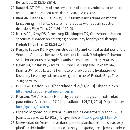
Behav Dev. 2012;35:838-46.
Baranek GT. Efficacy of sensory and motor interventions for children
with autisme. J Autism Dev Disord. 2002;32:397-422.
Bhat AN, Landa RJ, Galloway JC. Current perspectives on motor
functioning in infants, children, and adults with autism spectrum
disorders. Phys Ther. 2011;91:1116-29.
Mieres AC, Kirby RS, Armstrong KH, Murphy TK, Grossman L. Autism
spectrum disorder: an emerging opportunity for physical therapy.
Pediatr Phys Ther. 2012;24:31-7.
Perry A, Factor DC. Psychometric validity and clinical usefulness of the
Vineland Adaptive Behavior Scales and the AAMD Adaptive Behavior
Scale for an autistic sample. J Autism Dev Disord. 1989;19:41-55.
Haley SM, Coster WI, Kao YC, Dumas HM, Fragala-Pinkham MA,
Kramer JM,
et
al
. Lessons from use of the Pediatric Evaluation of
Disability Inventory: where do we go from here? Pediatr Phys Ther.
2010;22:69-75.
PEDI-CAT. Boston, 2013
[consultado el 21/11/2013]. Disponible en
http://pedicat.com/category/home/
Pearson. MSCA, Escalas McCarthy de aptitudes y psicomotricidad
para niños. Barcelona, 2013 [consultado el 21/11/2013]. Disponible en
http://goo.gl/74ikLm
Espacio logopédico. Battelle. Inventario de desarrollo. Madrid, 2013
[consultado el 21/11/2013)]. Disponible en
http://goo.gl/T1pmcV
Universidad de Deusto. Inventario para la planificación de servicios y
planificación individual. Deusto, Vizcaya, España, 1993 [consultado el