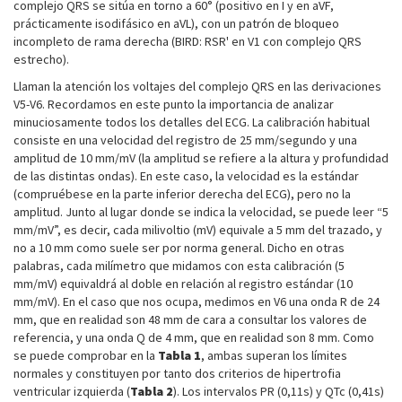
complejo QRS se sitúa en torno a 60° (positivo en I y en aVF,
prácticamente isodifásico en aVL), con un patrón de bloqueo
incompleto de rama derecha (BIRD: RSR' en V1 con complejo QRS
estrecho).
Llaman la atención los voltajes del complejo QRS en las derivaciones
V5-V6. Recordamos en este punto la importancia de analizar
minuciosamente todos los detalles del ECG. La calibración habitual
consiste en una velocidad del registro de 25 mm/segundo y una
amplitud de 10 mm/mV (la amplitud se refiere a la altura y profundidad
de las distintas ondas). En este caso, la velocidad es la estándar
(compruébese en la parte inferior derecha del ECG), pero no la
amplitud. Junto al lugar donde se indica la velocidad, se puede leer “5
mm/mV”, es decir, cada milivoltio (mV) equivale a 5 mm del trazado, y
no a 10 mm como suele ser por norma general. Dicho en otras
palabras, cada milímetro que midamos con esta calibración (5
mm/mV) equivaldrá al doble en relación al registro estándar (10
mm/mV). En el caso que nos ocupa, medimos en V6 una onda R de 24
mm, que en realidad son 48 mm de cara a consultar los valores de
referencia, y una onda Q de 4 mm, que en realidad son 8 mm. Como
se puede comprobar en la
Tabla 1
, ambas superan los límites
normales y constituyen por tanto dos criterios de hipertrofia
ventricular izquierda (
Tabla 2
). Los intervalos PR (0,11s) y QTc (0,41s)