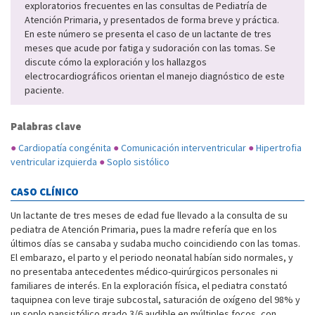
exploratorios frecuentes en las consultas de Pediatría de
Atención Primaria, y presentados de forma breve y práctica.
En este número se presenta el caso de un lactante de tres
meses que acude por fatiga y sudoración con las tomas. Se
discute cómo la exploración y los hallazgos
electrocardiográficos orientan el manejo diagnóstico de este
paciente.
Palabras clave
●
Cardiopatía congénita
●
Comunicación interventricular
●
Hipertrofia
ventricular izquierda
●
Soplo sistólico
CASO CLÍNICO
Un lactante de tres meses de edad fue llevado a la consulta de su
pediatra de Atención Primaria, pues la madre refería que en los
últimos días se cansaba y sudaba mucho coincidiendo con las tomas.
El embarazo, el parto y el periodo neonatal habían sido normales, y
no presentaba antecedentes médico-quirúrgicos personales ni
familiares de interés. En la exploración física, el pediatra constató
taquipnea con leve tiraje subcostal, saturación de oxígeno del 98% y
un soplo pansistólico grado 3/6 audible en múltiples focos, con