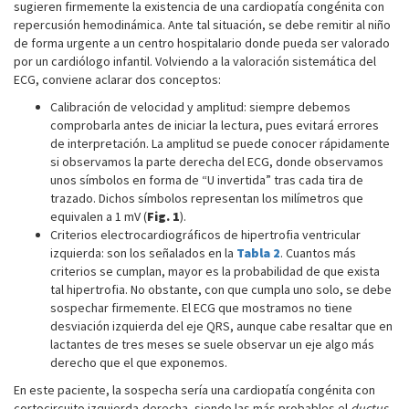
sugieren firmemente la existencia de una cardiopatía congénita con
repercusión hemodinámica. Ante tal situación, se debe remitir al niño
de forma urgente a un centro hospitalario donde pueda ser valorado
por un cardiólogo infantil. Volviendo a la valoración sistemática del
ECG, conviene aclarar dos conceptos:
Calibración de velocidad y amplitud: siempre debemos
comprobarla antes de iniciar la lectura, pues evitará errores
de interpretación. La amplitud se puede conocer rápidamente
si observamos la parte derecha del ECG, donde observamos
unos símbolos en forma de “U invertida” tras cada tira de
trazado. Dichos símbolos representan los milímetros que
equivalen a 1 mV (
Fig. 1
).
Criterios electrocardiográficos de hipertrofia ventricular
izquierda: son los señalados en la
Tabla 2
. Cuantos más
criterios se cumplan, mayor es la probabilidad de que exista
tal hipertrofia. No obstante, con que cumpla uno solo, se debe
sospechar firmemente. El ECG que mostramos no tiene
desviación izquierda del eje QRS, aunque cabe resaltar que en
lactantes de tres meses se suele observar un eje algo más
derecho que el que exponemos.
En este paciente, la sospecha sería una cardiopatía congénita con
cortocircuito izquierda-derecha, siendo las más probables el
ductus