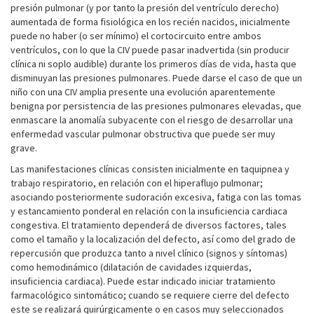
presión pulmonar (y por tanto la presión del ventrículo derecho)
aumentada de forma fisiológica en los recién nacidos, inicialmente
puede no haber (o ser mínimo) el cortocircuito entre ambos
ventrículos, con lo que la CIV puede pasar inadvertida (sin producir
clínica ni soplo audible) durante los primeros días de vida, hasta que
disminuyan las presiones pulmonares. Puede darse el caso de que un
niño con una CIV amplia presente una evolución aparentemente
benigna por persistencia de las presiones pulmonares elevadas, que
enmascare la anomalía subyacente con el riesgo de desarrollar una
enfermedad vascular pulmonar obstructiva que puede ser muy
grave.
Las manifestaciones clínicas consisten inicialmente en taquipnea y
trabajo respiratorio, en relación con el hiperaflujo pulmonar;
asociando posteriormente sudoración excesiva, fatiga con las tomas
y estancamiento ponderal en relación con la insuficiencia cardiaca
congestiva. El tratamiento dependerá de diversos factores, tales
como el tamaño y la localización del defecto, así como del grado de
repercusión que produzca tanto a nivel clínico (signos y síntomas)
como hemodinámico (dilatación de cavidades izquierdas,
insuficiencia cardiaca). Puede estar indicado iniciar tratamiento
farmacológico sintomático; cuando se requiere cierre del defecto
este se realizará quirúrgicamente o en casos muy seleccionados