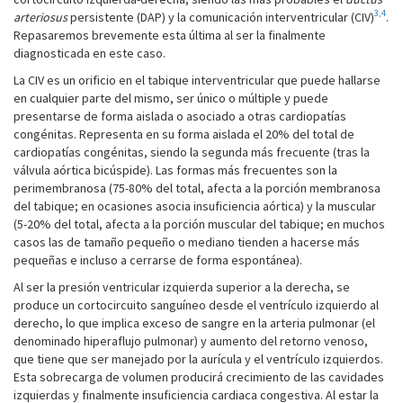
3,4
arteriosus
persistente (DAP) y la comunicación interventricular (CIV)
.
Repasaremos brevemente esta última al ser la finalmente
diagnosticada en este caso.
La CIV es un orificio en el tabique interventricular que puede hallarse
en cualquier parte del mismo, ser único o múltiple y puede
presentarse de forma aislada o asociado a otras cardiopatías
congénitas. Representa en su forma aislada el 20% del total de
cardiopatías congénitas, siendo la segunda más frecuente (tras la
válvula aórtica bicúspide). Las formas más frecuentes son la
perimembranosa (75-80% del total, afecta a la porción membranosa
del tabique; en ocasiones asocia insuficiencia aórtica) y la muscular
(5-20% del total, afecta a la porción muscular del tabique; en muchos
casos las de tamaño pequeño o mediano tienden a hacerse más
pequeñas e incluso a cerrarse de forma espontánea).
Al ser la presión ventricular izquierda superior a la derecha, se
produce un cortocircuito sanguíneo desde el ventrículo izquierdo al
derecho, lo que implica exceso de sangre en la arteria pulmonar (el
denominado hiperaflujo pulmonar) y aumento del retorno venoso,
que tiene que ser manejado por la aurícula y el ventrículo izquierdos.
Esta sobrecarga de volumen producirá crecimiento de las cavidades
izquierdas y finalmente insuficiencia cardiaca congestiva. Al estar la