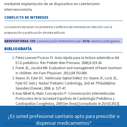
mediante implantación de un dispositivo en cateterismo
intervencionista.
CONFLICTO DE INTERESES
Los autores declaran no presentar conflictos de intereses en relación con la
preparación y publicación de este artículo.
ABREVIATURAS: CIV:
comunicación interventricular •
ECG:
electrocardiograma.
BIBLIOGRAFÍA
Pérez-Lescure Picarzo FJ. Guía rápida para la lectura sistemática del
ECG pediátrico. Rev Pediatr Aten Primaria. 2006;8:319-26.
Frank JE, Jacobe KM. Evaluation and management of heart murmurs
in children. Am Fam Physician. 2011;84:793-800.
Keane JF, Fyler DC. Ventricular Septal Defect. En: Keane JF, Lock JE,
Fyler DC (eds.). Nadas' Pediatric Cardiology, 2nd ed. Philadelphia:
Saunders Elsevier; 2006. p. 527-47.
Insa Albert B, Malo Concepción P. Comunicación interventricular.
Protocolos de la Sociedad Española de Cardiología Pediátrica y
Cardiopatías Congénitas, 2009 [en línea] [consultado el 25/03/2013].
Disponible en
www.secardioped.org/Descargas/PyB/LP_cap18.pdf
¿Es usted profesional sanitario apto para prescribir o
dispensar medicamentos?
ISSN | 2174-4106
Publicación Open Acess, incluida en DOAJ, sin cargo por