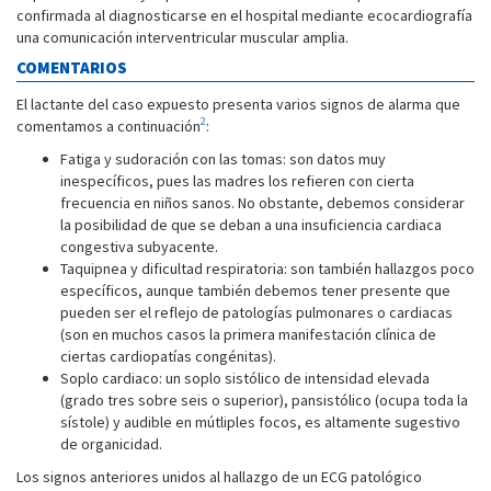
confirmada al diagnosticarse en el hospital mediante ecocardiografía
una comunicación interventricular muscular amplia.
COMENTARIOS
El lactante del caso expuesto presenta varios signos de alarma que
2
comentamos a continuación
:
Fatiga y sudoración con las tomas: son datos muy
inespecíficos, pues las madres los refieren con cierta
frecuencia en niños sanos. No obstante, debemos considerar
la posibilidad de que se deban a una insuficiencia cardiaca
congestiva subyacente.
Taquipnea y dificultad respiratoria: son también hallazgos poco
específicos, aunque también debemos tener presente que
pueden ser el reflejo de patologías pulmonares o cardiacas
(son en muchos casos la primera manifestación clínica de
ciertas cardiopatías congénitas).
Soplo cardiaco: un soplo sistólico de intensidad elevada
(grado tres sobre seis o superior), pansistólico (ocupa toda la
sístole) y audible en mútliples focos, es altamente sugestivo
de organicidad.
Los signos anteriores unidos al hallazgo de un ECG patológico