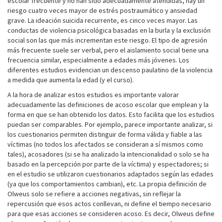
escolar frecuente y no han sido adecuadamente atendidas, hay un
riesgo cuatro veces mayor de estrés postraumático y ansiedad
grave. La ideación suicida recurrente, es cinco veces mayor. Las
conductas de violencia psicológica basadas en la burla y la exclusión
social son las que más incrementan este riesgo. El tipo de agresión
más frecuente suele ser verbal, pero el aislamiento social tiene una
frecuencia similar, especialmente a edades más jóvenes. Los
diferentes estudios evidencian un descenso paulatino de la violencia
a medida que aumenta la edad (y el curso).
A la hora de analizar estos estudios es importante valorar
adecuadamente las definiciones de acoso escolar que emplean y la
forma en que se han obtenido los datos. Esto facilita que los estudios
puedan ser comparables. Por ejemplo, parece importante analizar, si
los cuestionarios permiten distinguir de forma válida y fiable a las
víctimas (no todos los afectados se consideran a sí mismos como
tales), acosadores (si se ha analizado la intencionalidad o solo se ha
basado en la percepción por parte de la víctima) y espectadores; si
en el estudio se utilizaron cuestionarios adaptados según las edades
(ya que los comportamientos cambian), etc. La propia definición de
Olweus solo se refiere a acciones negativas, sin reflejar la
repercusión que esos actos conllevan, ni define el tiempo necesario
para que esas acciones se consideren acoso. Es decir, Olweus define