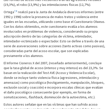
(19,3%), el robo (13,9%) y las intimidaciones físicas (12,7%).
7,8
Ortega
realizó para la Junta de Andalucía diversos informes (entre
1992 y 1996) sobre la presencia de malos tratos y violencia entre
iguales en las escuelas, utilizando como base el Cuestionario Olweus.
Con los datos obtenidos, este cuestionario evalúa a los alumnos
involucrados en problemas de violencia, considerando su propia
adscripción dentro de las categorías de víctima, intimidador,
intimidador-victimizado o espectador. Esto se define a través de una
serie de aseveraciones sobre acciones (tanto activas como pasivas),
consideradas parte del acoso escolar, que son explicadas
previamente a los alumnos.
El Informe Cisneros X del 2007, (reseñado anteriormente), concluye
que la tasa global de acoso (intenso y muy intenso) es del 23,3%. Se
basan en la realización del Test AVE (Acoso y Violencia Escolar),
donde se incluye tanto violencia física (agresiones, intimidación y
amenazas) como psicológica (hostigamiento, manipulación, bloqueo,
exclusión social y coacción) e incorpora escalas clínicas que evalúan
el daño psicológico consecuente (por ejemplo, en forma de
somatizaciones,
flashback
, disminución de la autoestima, etc.).
Estos autores señalan que en las víctimas que han sufrido acoso