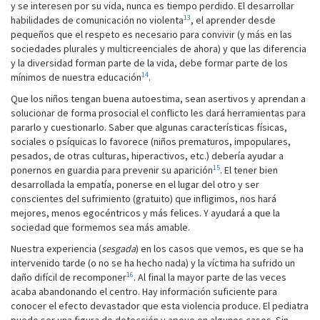
y se interesen por su vida, nunca es tiempo perdido. El desarrollar
13
habilidades de comunicación no violenta
, el aprender desde
pequeños que el respeto es necesario para convivir (y más en las
sociedades plurales y multicreenciales de ahora) y que las diferencia
y la diversidad forman parte de la vida, debe formar parte de los
14
mínimos de nuestra educación
.
Que los niños tengan buena autoestima, sean asertivos y aprendan a
solucionar de forma prosocial el conflicto les dará herramientas para
pararlo y cuestionarlo. Saber que algunas características físicas,
sociales o psíquicas lo favorece (niños prematuros, impopulares,
pesados, de otras culturas, hiperactivos, etc.) debería ayudar a
15
ponernos en guardia para prevenir su aparición
. El tener bien
desarrollada la empatía, ponerse en el lugar del otro y ser
conscientes del sufrimiento (gratuito) que infligimos, nos hará
mejores, menos egocéntricos y más felices. Y ayudará a que la
sociedad que formemos sea más amable.
Nuestra experiencia (
sesgada
) en los casos que vemos, es que se ha
intervenido tarde (o no se ha hecho nada) y la víctima ha sufrido un
16
daño difícil de recomponer
. Al final la mayor parte de las veces
acaba abandonando el centro. Hay información suficiente para
conocer el efecto devastador que esta violencia produce. El pediatra