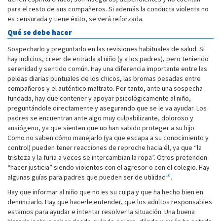
para el resto de sus compañeros. Si además la conducta violenta no
es censurada y tiene éxito, se verá reforzada.
Qué se debe hacer
Sospecharlo y preguntarlo en las revisiones habituales de salud. Si
hay indicios, creer de entrada al niño (y a los padres), pero teniendo
serenidad y sentido común. Hay una diferencia importante entre las
peleas diarias puntuales de los chicos, las bromas pesadas entre
compañeros y el auténtico maltrato. Por tanto, ante una sospecha
fundada, hay que contener y apoyar psicológicamente al niño,
preguntándole directamente y asegurando que se le va ayudar. Los
padres se encuentran ante algo muy culpabilizante, doloroso y
ansiógeno, ya que sienten que no han sabido proteger a su hijo.
Como no saben cómo manejarlo (ya que escapa a su conocimiento y
control) pueden tener reacciones de reproche hacia él, ya que “la
tristeza y la furia a veces se intercambian la ropa”. Otros pretenden
“hacer justicia” siendo violentos con el agresor o con el colegio. Hay
10
algunas guías para padres que pueden ser de utilidad
.
Hay que informar al niño que no es su culpa y que ha hecho bien en
denunciarlo. Hay que hacerle entender, que los adultos responsables
estamos para ayudar e intentar resolver la situación. Una buena