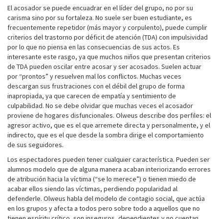
El acosador se puede encuadrar en el líder del grupo, no por su
carisma sino por su fortaleza. No suele ser buen estudiante, es
frecuentemente repetidor (más mayor y corpulento), puede cumplir
criterios del trastorno por déficit de atención (TDA) con impulsividad
por lo que no piensa en las consecuencias de sus actos. Es
interesante este rasgo, ya que muchos niños que presentan criterios
de TDA pueden oscilar entre acosar y ser acosados. Suelen actuar
por “prontos” y resuelven mal los conflictos. Muchas veces
descargan sus frustraciones con el débil del grupo de forma
inapropiada, ya que carecen de empatía y sentimiento de
culpabilidad. No se debe olvidar que muchas veces el acosador
proviene de hogares disfuncionales. Olweus describe dos perfiles: el
agresor activo, que es el que arremete directa y personalmente, y el
indirecto, que es el que desde la sombra dirige el comportamiento
de sus seguidores.
Los espectadores pueden tener cualquier característica. Pueden ser
alumnos modelo que de alguna manera acaban interiorizando errores
de atribución hacia la víctima (“se lo merece”) o tienen miedo de
acabar ellos siendo las víctimas, perdiendo popularidad al
defenderle. Olweus habla del modelo de contagio social, que actúa
en los grupos y afecta a todos pero sobre todo a aquellos que no
tienen espíritu crítico, son inseguros, dependientes y no cuentan