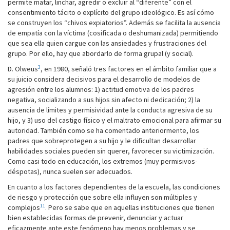
permite matar, linchar, agredir o excluir al “diferente” con el
consentimiento tácito o explícito del grupo ideológico. Es así cómo
se construyen los “chivos expiatorios”. Además se facilita la ausencia
de empatía con la víctima (cosificada o deshumanizada) permitiendo
que sea ella quien cargue con las ansiedades y frustraciones del
grupo. Por ello, hay que abordarlo de forma grupal (y social).
3
D. Olweus
, en 1980, señaló tres factores en el ámbito familiar que a
su juicio considera decisivos para el desarrollo de modelos de
agresión entre los alumnos: 1) actitud emotiva de los padres
negativa, socializando a sus hijos sin afecto ni dedicación; 2) la
ausencia de límites y permisividad ante la conducta agresiva de su
hijo, y 3) uso del castigo físico y el maltrato emocional para afirmar su
autoridad. También como se ha comentado anteriormente, los
padres que sobreprotegen a su hijo y le dificultan desarrollar
habilidades sociales pueden sin querer, favorecer su victimización.
Como casi todo en educación, los extremos (muy permisivos-
déspotas), nunca suelen ser adecuados.
En cuanto a los factores dependientes de la escuela, las condiciones
de riesgo y protección que sobre ella influyen son múltiples y
11
complejos
. Pero se sabe que en aquellas instituciones que tienen
bien establecidas formas de prevenir, denunciar y actuar
eficazmente ante este fenómeno hay menos problemas y se