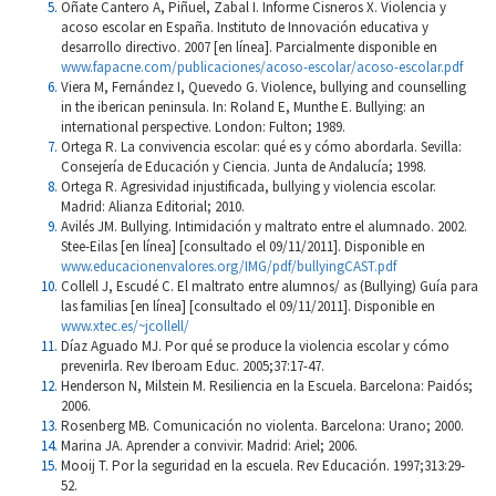
Oñate Cantero A, Piñuel, Zabal I. Informe Cisneros X. Violencia y
acoso escolar en España. Instituto de Innovación educativa y
desarrollo directivo. 2007 [en línea]. Parcialmente disponible en
www.fapacne.com/publicaciones/acoso-escolar/acoso-escolar.pdf
Viera M, Fernández I, Quevedo G. Violence, bullying and counselling
in the iberican peninsula. In: Roland E, Munthe E. Bullying: an
international perspective. London: Fulton; 1989.
Ortega R. La convivencia escolar: qué es y cómo abordarla. Sevilla:
Consejería de Educación y Ciencia. Junta de Andalucía; 1998.
Ortega R. Agresividad injustificada, bullying y violencia escolar.
Madrid: Alianza Editorial; 2010.
Avilés JM. Bullying. Intimidación y maltrato entre el alumnado. 2002.
Stee-Eilas [en línea] [consultado el 09/11/2011]. Disponible en
www.educacionenvalores.org/IMG/pdf/bullyingCAST.pdf
Collell J, Escudé C. El maltrato entre alumnos/ as (Bullying) Guía para
las familias [en línea] [consultado el 09/11/2011]. Disponible en
www.xtec.es/~jcollell/
Díaz Aguado MJ. Por qué se produce la violencia escolar y cómo
prevenirla. Rev Iberoam Educ. 2005;37:17-47.
Henderson N, Milstein M. Resiliencia en la Escuela. Barcelona: Paidós;
2006.
Rosenberg MB. Comunicación no violenta. Barcelona: Urano; 2000.
Marina JA. Aprender a convivir. Madrid: Ariel; 2006.
Mooij T. Por la seguridad en la escuela. Rev Educación. 1997;313:29-
52.