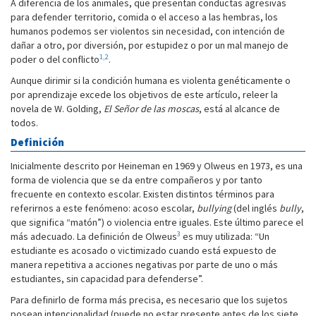
A diferencia de los animales, que presentan conductas agresivas
para defender territorio, comida o el acceso a las hembras, los
humanos podemos ser violentos sin necesidad, con intención de
dañar a otro, por diversión, por estupidez o por un mal manejo de
1,2
poder o del conflicto
.
Aunque dirimir si la condición humana es violenta genéticamente o
por aprendizaje excede los objetivos de este artículo, releer la
novela de W. Golding,
El Señor de las moscas
, está al alcance de
todos.
Definición
Inicialmente descrito por Heineman en 1969 y Olweus en 1973, es una
forma de violencia que se da entre compañeros y por tanto
frecuente en contexto escolar. Existen distintos términos para
referirnos a este fenómeno: acoso escolar,
bullying
(del inglés
bully
,
que significa “matón”) o violencia entre iguales. Este último parece el
3
más adecuado. La definición de Olweus
es muy utilizada: “Un
estudiante es acosado o victimizado cuando está expuesto de
manera repetitiva a acciones negativas por parte de uno o más
estudiantes, sin capacidad para defenderse”.
Para definirlo de forma más precisa, es necesario que los sujetos
posean intencionalidad (puede no estar presente antes de los siete