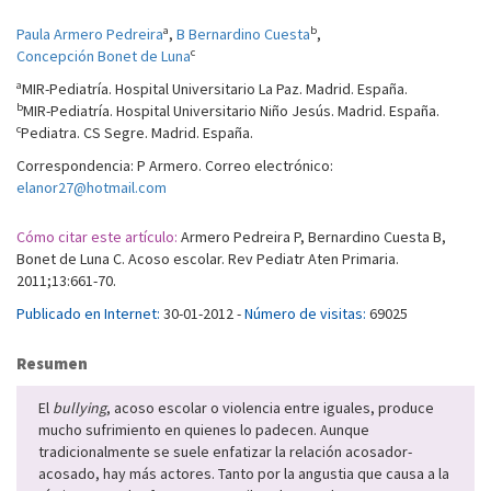
a
b
Paula Armero Pedreira
,
B Bernardino Cuesta
,
c
Concepción Bonet de Luna
a
MIR-Pediatría. Hospital Universitario La Paz. Madrid. España.
b
MIR-Pediatría. Hospital Universitario Niño Jesús. Madrid. España.
c
Pediatra. CS Segre. Madrid. España.
Correspondencia: P Armero. Correo electrónico:
elanor27@hotmail.com
Cómo citar este artículo:
Armero Pedreira P, Bernardino Cuesta B,
Bonet de Luna C. Acoso escolar. Rev Pediatr Aten Primaria.
2011;13:661-70.
Publicado en Internet:
30-01-2012 -
Número de visitas:
69025
Resumen
El
bullying
, acoso escolar o violencia entre iguales, produce
mucho sufrimiento en quienes lo padecen. Aunque
tradicionalmente se suele enfatizar la relación acosador-
acosado, hay más actores. Tanto por la angustia que causa a la