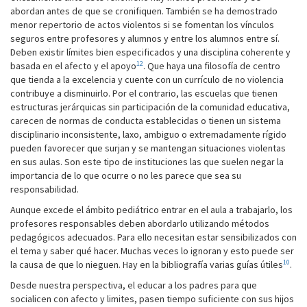
abordan antes de que se cronifiquen. También se ha demostrado
menor repertorio de actos violentos si se fomentan los vínculos
seguros entre profesores y alumnos y entre los alumnos entre sí.
Deben existir límites bien especificados y una disciplina coherente y
12
basada en el afecto y el apoyo
. Que haya una filosofía de centro
que tienda a la excelencia y cuente con un currículo de no violencia
contribuye a disminuirlo. Por el contrario, las escuelas que tienen
estructuras jerárquicas sin participación de la comunidad educativa,
carecen de normas de conducta establecidas o tienen un sistema
disciplinario inconsistente, laxo, ambiguo o extremadamente rígido
pueden favorecer que surjan y se mantengan situaciones violentas
en sus aulas. Son este tipo de instituciones las que suelen negar la
importancia de lo que ocurre o no les parece que sea su
responsabilidad.
Aunque excede el ámbito pediátrico entrar en el aula a trabajarlo, los
profesores responsables deben abordarlo utilizando métodos
pedagógicos adecuados. Para ello necesitan estar sensibilizados con
el tema y saber qué hacer. Muchas veces lo ignoran y esto puede ser
10
la causa de que lo nieguen. Hay en la bibliografía varias guías útiles
.
Desde nuestra perspectiva, el educar a los padres para que
socialicen con afecto y limites, pasen tiempo suficiente con sus hijos