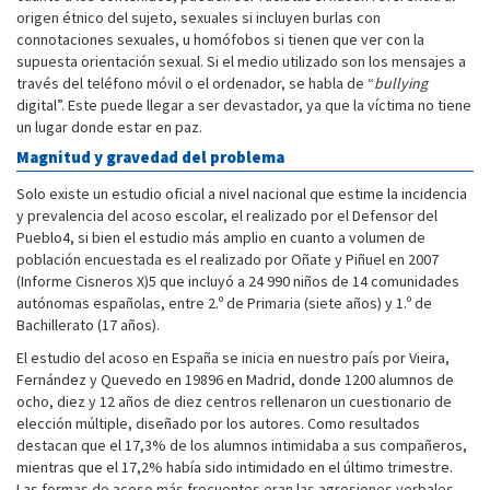
origen étnico del sujeto, sexuales si incluyen burlas con
connotaciones sexuales, u homófobos si tienen que ver con la
supuesta orientación sexual. Si el medio utilizado son los mensajes a
través del teléfono móvil o el ordenador, se habla de “
bullying
digital”. Este puede llegar a ser devastador, ya que la víctima no tiene
un lugar donde estar en paz.
Magnitud y gravedad del problema
Solo existe un estudio oficial a nivel nacional que estime la incidencia
y prevalencia del acoso escolar, el realizado por el Defensor del
Pueblo4, si bien el estudio más amplio en cuanto a volumen de
población encuestada es el realizado por Oñate y Piñuel en 2007
(Informe Cisneros X)5 que incluyó a 24 990 niños de 14 comunidades
autónomas españolas, entre 2.º de Primaria (siete años) y 1.º de
Bachillerato (17 años).
El estudio del acoso en España se inicia en nuestro país por Vieira,
Fernández y Quevedo en 19896 en Madrid, donde 1200 alumnos de
ocho, diez y 12 años de diez centros rellenaron un cuestionario de
elección múltiple, diseñado por los autores. Como resultados
destacan que el 17,3% de los alumnos intimidaba a sus compañeros,
mientras que el 17,2% había sido intimidado en el último trimestre.
Las formas de acoso más frecuentes eran las agresiones verbales