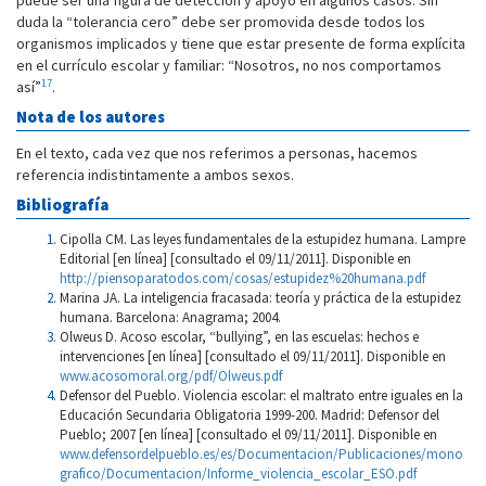
puede ser una figura de detección y apoyo en algunos casos. Sin
duda la “tolerancia cero” debe ser promovida desde todos los
organismos implicados y tiene que estar presente de forma explícita
en el currículo escolar y familiar: “Nosotros, no nos comportamos
17
así”
.
Nota de los autores
En el texto, cada vez que nos referimos a personas, hacemos
referencia indistintamente a ambos sexos.
Bibliografía
Cipolla CM. Las leyes fundamentales de la estupidez humana. Lampre
Editorial [en línea] [consultado el 09/11/2011]. Disponible en
http://piensoparatodos.com/cosas/estupidez%20humana.pdf
Marina JA. La inteligencia fracasada: teoría y práctica de la estupidez
humana. Barcelona: Anagrama; 2004.
Olweus D. Acoso escolar, “bullying”, en las escuelas: hechos e
intervenciones [en línea] [consultado el 09/11/2011]. Disponible en
www.acosomoral.org/pdf/Olweus.pdf
Defensor del Pueblo. Violencia escolar: el maltrato entre iguales en la
Educación Secundaria Obligatoria 1999-200. Madrid: Defensor del
Pueblo; 2007 [en línea] [consultado el 09/11/2011]. Disponible en
www.defensordelpueblo.es/es/Documentacion/Publicaciones/mono
grafico/Documentacion/Informe_violencia_escolar_ESO.pdf