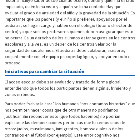
historia incluye saber desde cuándo ocurre, dónde y quién ha estado
implicado, quién lo ha visto y a quién se lo ha contado. Hay que
evaluar el grado de ansiedad del niño y la gravedad de la situación. Es
importante que los padres (y el niño si prefiere), apoyados por el
pediatra, se hagan cargo y hablen con el colegio (tutor o director de
centro) ya que son los profesores quienes deben asegurar que esto
no ocurra. Es un derecho de los alumnos estar seguros en los centros
escolares y a la vez, es un deber de los centros velar por la
seguridad de sus alumnos. El pediatra debe colaborar, asesorar,
conjuntamente con el equipo psicopedagógico, y apoyar en todo el
proceso.
Iniciativas para cambiar la situación
El acoso escolar debe ser evaluado y tratado de forma global,
entendiendo que todos los participantes tienen algún sufrimiento y
zonas erróneas.
Para poder “salvar la cara” los humanos “nos contamos historias” que
nos permiten hacer cosas que de otra manera no podríamos
justificar. Sin reconocer esto (que todos hacemos) no podrían
explicarse las demonizaciones periódicas que hacemos unos de
otros: judíos, musulmanes, inmigrantes, homosexuales o de los
contrarios en el fútbol (por ejemplo). Este error cognitivo nos