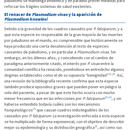
paludismo se mantenga endémico y en paralelo prever medidas para
reforzar los frágiles sistemas de salud existentes.
El renacer de
Plasmodium vivax
y la aparición de
Plasmodium knowlesi
Debido a la gravedad de los cuadros causados por
P. falciparum
, y a
que esta especie es responsable de la gran mayoría de las muertes
por paludismo en el mundo, es comprensible que históricamente se
haya producido una cierta desatención al resto de especies
causantes de paludismo, y en particular a
Plasmodium vivax
. Sin
embargo, en los últimos años, y coincidiendo con el cambio de
paradigma anteriormente citado, el interés por
P. vivax
entre la
comunidad científica ha renacido, poniéndose en entredicho algunos
19,20
dogmas establecidos como el de su supuesta “benignidad”
. Así,
una revisión de la bibliografía reciente confirma que esta especie
también produce episodios graves que pueden poner en peligro la
vida del paciente, a pesar de que este hecho ocurra con mucho
19-24
menor frecuencia que en las infecciones por
P. falciparum
, y sin
haberse entendido todavía cuáles son los mecanismos
25
fisiopatológicos
que causan cuadros indistinguibles de los
causados por
P. falciparum
. La investigación enfocada a esta especie
se ha multiplicado de forma exponencial, con el objetivo de describir
26
mejor su epidemiología y su distribución geográfica
, así como sus