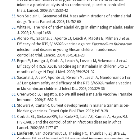
infants: a pooled analysis of six randomised, placebo-controlled
trials. Lancet. 2009;374:1533-42.
Von Seidlein L, Greenwood BM. Mass administrations of antimalarial
drugs. Trends Parasitol. 2003;19:452-60.
White NJ. The role of anti-malarial drugs in eliminating malaria. Malar
J. 2008;7(Suppl 1):S8.
Alonso PL, Sacarlal J, Aponte JJ, Leach A, Macete E, Milman J
et al
.
Efficacy of the RTS,S/ AS02A vaccine against
Plasmodium falciparum
infection and disease in young African children: randomised
controlled trial. Lancet. 2004;364:1411-20.
Bejon P, Lusingu J, Olotu A, Leach A, Lievens M, Vekemans J
et al
.
Efficacy of RTS,S/ AS01E vaccine against malaria in children 5 to 17
months of age. N Engl J Med. 2008;359:2521-32.
Sacarlal J, Aide P, Aponte JJ, Renom M, Leach A, Mandomando I
et
al
.
Long-term safety and efficacy of the RTS,S/AS02A malaria vaccine
in Mozambican children. J Infect Dis. 2009;200:329-36.
Greenwood B, Targett G. Do we still need a malaria vaccine? Parasite
Immunol. 2009;31:582-6.
Stowers A, Carter R. Current developments in malaria transmission-
blocking vaccines. Expert Opin Biol Ther. 2001;1:619-28.
Corbett EL, Steketee RW, ter Kuile FO, Latif AS, Kamali A, Hayes RJ.
HIV-1/AIDS and the control of other infectious diseases in Africa.
Lancet. 2002;359:2177-87.
Laufer MK, van Oosterhout JJ, Thesing PC, Thumba F, Zijlstra EE,
Graham SM
et al
.
Impact of HIV-associated immunosuppression on