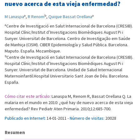
nuevo acerca de esta vieja enfermedad?
a
b
a
M Lanaspa
,
R Renom
,
Quique Bassat Orellana
a
Centre de Investigació en Salut Internacional de Barcelona (CRESIB).
Hospital Clínic/Institut d’Investigacions Biomèdiques August Pi i
Sunyer. Universitat de Barcelona. Centro de Investigação em Saúde
de Manhiça (CISM). CIBER Epidemiología y Salud Pública. Barcelona.
Maputo. España. Mozambique.
b
Centre de Investigació en Salut Internacional de Barcelona (CRESIB).
Hospital Clínic/Institut d’Investigacions Biomèdiques August Pi i
Sunyer. Universitat de Barcelona. Unidad de Salud Internacional
Maternoinfantil.Hospital Universitario Sant Joan de Déu. Barcelona.
España.
Cómo citar este artículo:
Lanaspa M, Renom R, Bassat Orellana Q. La
malaria en el mundo en 2010: ¿qué hay de nuevo acerca de esta vieja
enfermedad? Rev Pediatr Aten Primaria. 2010;12:685-700.
Publicado en Internet:
14-01-2011 -
Número de visitas:
20028
Resumen