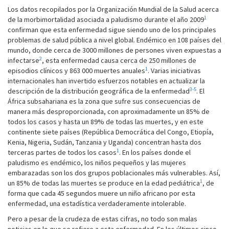
Los datos recopilados por la Organización Mundial de la Salud acerca
1
de la morbimortalidad asociada a paludismo durante el año 2009
confirman que esta enfermedad sigue siendo uno de los principales
problemas de salud pública a nivel global. Endémico en 108 países del
mundo, donde cerca de 3000 millones de persones viven expuestas a
2
infectarse
, esta enfermedad causa cerca de 250 millones de
1
episodios clínicos y 863 000 muertes anuales
. Varias iniciativas
internacionales han invertido esfuerzos notables en actualizar la
3-5
descripción de la distribución geográfica de la enfermedad
. El
África subsahariana es la zona que sufre sus consecuencias de
manera más desproporcionada, con aproximadamente un 85% de
todos los casos y hasta un 89% de todas las muertes, y en este
continente siete países (República Democrática del Congo, Etiopía,
Kenia, Nigeria, Sudán, Tanzania y Uganda) concentran hasta dos
1
terceras partes de todos los casos
. En los países donde el
paludismo es endémico, los niños pequeños y las mujeres
embarazadas son los dos grupos poblacionales más vulnerables. Así,
1
un 85% de todas las muertes se produce en la edad pediátrica
, de
forma que cada 45 segundos muere un niño africano por esta
enfermedad, una estadística verdaderamente intolerable.
Pero a pesar de la crudeza de estas cifras, no todo son malas