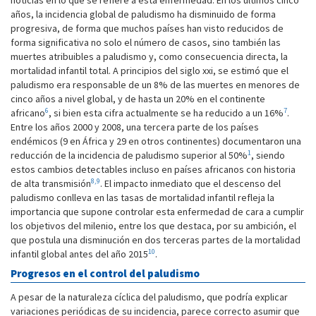
noticias en lo que se refiere a esta enfermedad. En los últimos cinco
años, la incidencia global de paludismo ha disminuido de forma
progresiva, de forma que muchos países han visto reducidos de
forma significativa no solo el número de casos, sino también las
muertes atribuibles a paludismo y, como consecuencia directa, la
mortalidad infantil total. A principios del siglo xxi, se estimó que el
paludismo era responsable de un 8% de las muertes en menores de
cinco años a nivel global, y de hasta un 20% en el continente
6
7
africano
, si bien esta cifra actualmente se ha reducido a un 16%
.
Entre los años 2000 y 2008, una tercera parte de los países
endémicos (9 en África y 29 en otros continentes) documentaron una
1
reducción de la incidencia de paludismo superior al 50%
, siendo
estos cambios detectables incluso en países africanos con historia
8,9
de alta transmisión
. El impacto inmediato que el descenso del
paludismo conlleva en las tasas de mortalidad infantil refleja la
importancia que supone controlar esta enfermedad de cara a cumplir
los objetivos del milenio, entre los que destaca, por su ambición, el
que postula una disminución en dos terceras partes de la mortalidad
10
infantil global antes del año 2015
.
Progresos en el control del paludismo
A pesar de la naturaleza cíclica del paludismo, que podría explicar
variaciones periódicas de su incidencia, parece correcto asumir que