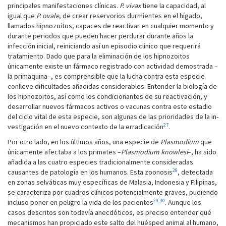
principales manifestaciones clínicas.
P. vivax
tiene la capacidad, al
igual que
P. ovale
, de crear reservorios durmientes en el hígado,
llamados hipnozoitos, capaces de reactivar en cualquier momento y
durante periodos que pueden hacer perdurar durante años la
infección inicial, rei­niciando así un episodio clínico que requerirá
tratamiento. Dado que para la eliminación de los hipnozoitos
únicamente existe un fármaco registrado con actividad demostrada –
la primaquina–, es comprensible que la lucha contra esta especie
conlleve dificultades añadidas considerables. Entender la biología de
los hipnozoitos, así como los condicionantes de su reactivación, y
desarrollar nuevos fármacos activos o vacunas contra este estadio
del ciclo vital de esta especie, son algunas de las prioridades de la in­
27
vestigación en el nuevo contexto de la erradicación
.
Por otro lado, en los últimos años, una especie de
Plasmodium
que
únicamente afectaba a los primates –
Plasmodium knowlesi
–, ha sido
añadida a las cuatro especies tradicionalmente consideradas
28
causantes de patología en los humanos. Esta zoonosis
, detectada
en zonas selváticas muy específicas de Malasia, Indonesia y Filipinas,
se caracteriza por cuadros clínicos potencialmente graves, pudiendo
29,30
incluso poner en peligro la vida de los pacientes
. Aunque los
casos descritos son todavía anecdóticos, es preciso entender qué
mecanismos han propiciado este salto del huésped animal al humano,