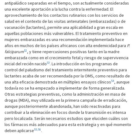
antipalúdico separadas en el tiempo, son actualmente consideradas
una excelente aportación a la lucha contra la enfermedad. El
aprovechamiento de los contactos rutinarios con los servicios de
salud en el contexto de las visitas antenatales (embarazadas) o de
vacunación (lactantes), permite una aplicabilidad a gran escala en
aquellas poblaciones más vulnerables. El tratamiento preventivo en
mujeres embarazadas es una recomendación implementada hace
años en muchos de los países africanos con alta endemicidad para
P.
52
falciparum
, y tiene repercusiones positivas tanto en la madre
embarazada como en el crecimiento fetal y riesgo de supervivencia
53
inicial del recién nacido
. La introducción en los programas de
control del paludismo del tratamiento intermitente preventivo para
lactantes acaba de ser recomendada por la OMS, como resultado de
54
una alta eficacia demostrada en múltiples ensayos clínicos
, aunque
todavía no se ha empezado a implementar de forma generalizada.
Otras estrategias preventivas, como la administración en masa de
drogas (MDA), muy utilizada en la primera campaña de erradicación,
aunque posteriormente abandonada, han sido reactivadas para
contribuir a la eliminación en focos donde la transmisión es intensa
pero localizada. Serán necesarios estudios que eluciden cuáles son
los fármacos más adecuados para esta estrategia y en qué momento
55,56
deben aplicarse
.