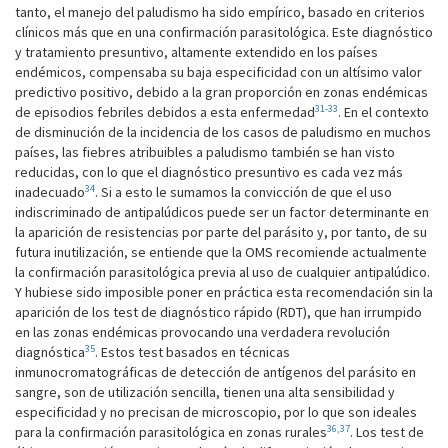
tanto, el manejo del paludismo ha sido empírico, basado en criterios
clínicos más que en una confirmación parasitológica. Este diagnóstico
y tratamiento presuntivo, altamente extendido en los países
endémicos, compensaba su baja especificidad con un altísimo valor
predictivo positivo, debido a la gran proporción en zonas endémicas
31-33
de episodios febriles debidos a esta enfermedad
. En el contexto
de disminución de la incidencia de los casos de paludismo en muchos
países, las fiebres atribuibles a paludismo también se han visto
reducidas, con lo que el diagnóstico presuntivo es cada vez más
34
inadecuado
. Si a esto le sumamos la convicción de que el uso
indiscriminado de antipalúdicos puede ser un factor determinante en
la aparición de resistencias por parte del parásito y, por tanto, de su
futura inutilización, se entiende que la OMS recomiende actualmente
la confirmación parasitológica previa al uso de cualquier antipalúdico.
Y hubiese sido imposible poner en práctica esta recomendación sin la
aparición de los test de diagnóstico rápido (RDT), que han irrumpido
en las zonas endémicas provocando una verdadera revolución
35
diagnóstica
. Estos test basados en técnicas
inmunocromatográficas de detección de antígenos del parásito en
sangre, son de utilización sencilla, tienen una alta sensibilidad y
especificidad y no precisan de microscopio, por lo que son ideales
36,37
para la confirmación parasitológica en zonas rurales
. Los test de