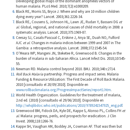
Developing global maps of the dominant anopheles vectors of
human malaria. PLoS Med. 2010;7(2):e1000209.
Black RE, Morris SS, Bryce J. Where and why are 10 million children
dying every year? Lancet. 2003;361:2226-34.
Black RE, Cousens S, Johnson HL, Lawn JE, Rudan Y, Bassani DG
et
al
.
Global, regional, and national causes of child mortality in 2008: a
systematic analysis. Lancet. 2010;375:1969-87.
Ceesay SJ, Casals-Pascual C, Erskine J, Anya SE, Duah NO, Fulford
AJC
et al
.
Changes in malaria indices between 1999 and 2007 in The
Gambia: a retrospective analysis. Lancet. 2008;372:1545-54.
O’Meara WP, Mangeni JN, Steketee R, Greenwood B. Changes in the
burden of malaria in sub-Saharan Africa. Lancet Infect Dis. 2010;10:545-
55.
Newman RD. Malaria control beyond 2010. BMJ. 2010;340:c2714.
Roll Back Malaria
partnership. Progress and impact series. Malaria
Funding & Resource Utilization: The First Decade of Roll Back Malaria.
2010 [consultado el 20/09/2010]. Disponible en
www.rollbackmalaria.org/ProgressImpactSeries/report1.htm
.
World Health Organization. Guidelines for the treatment of malaria,
2.nd ed. (2010) [consultado el 29/06/2010]. Disponible en
http://whqlibdoc.who.int/publications/2010/9789241547925_eng.pdf
.
Greenwood BM, Fidock DA, Kyle DE, Kappe S, Alonso PL, Collins FH
et
al
.
Malaria: progress, perils, and prospects for eradication. J Clin
Invest. 2008;118:1266-76.
Kappe SH, Vaughan AM, Boddey JA, Cowman AF. That was then but