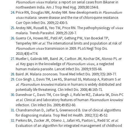
Plasmodium vivax
malaria: a report on serial cases from Bikaner in
northwestern India. Am J Trop Med Hyg. 2009;80:194-8.
Price RN, Douglas NM, Anstey NM. New developments in
Plasmodium
vivax
malaria: severe disease and the rise of chloroquine resistance.
Curr Opin Infect Dis. 2009;22:430-5.
Anstey NM, Russell B, Yeo TW, Price RN. The pathophysiology of
vivax
malaria. Trends Parasitol. 2009;25:220-7.
Guerra CA, Howes RE, Patil AP, Gething PW, Van Boeckel TP,
Temperley WH
et al
.
The international limits and population at risk of
Plasmodium vivax
transmission in 2009. PLoS Negl Trop Dis.
2010;4(8):e774.
Mueller I, Galinski MR, Baird JK, Carlton JM, Kochar DK, Alonso PL
et
al
.
Key gaps in the knowledge of
Plasmodium vivax
, a neglected
human malaria parasite. Lancet Infect Dis. 2009;9:555-66.
Baird JK. Malaria zoonoses. Travel Med Infect Dis. 2009;7(5):269-77.
Cox-Singh J, Davis TM, Lee KS, Shamsul SS, Matusop A, Ratnam S
et
al
.
Plasmodium knowlesi
malaria in humans is widely distributed and
potentially life threatening. Clin Infect Dis. 2008;46:165-71.
Daneshvar C, Davis TM, Cox-Singh J, Rafa’ee MZ, Zakaria SK, Divis PC
et al
.
Clinical and laboratory features of human
Plasmodium knowlesi
infection. Clin Infect Dis. 2009;49:852-60.
Chandramohan D, Jaffar S, Greenwood B. Use of clinical algorithms
for diagnosing malaria. Trop Med Int Health. 2002;7(1):45-52.
Perkins BA, Zucker JR, Otieno J, Jafari HS, Paxton L, Redd SC
et al
.
Evaluation of an algorithm for integrated management of childhood