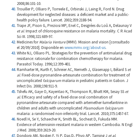
2008;86:101-10.
Trouiller P, Olliaro P, Torreele E, Orbinski J, Laing R, Ford N. Drug
development for neglected diseases: a deficient market and a public-
health policy failure. Lancet. 2002;359:2188-94.
Trape JF, Pison G, Preziosi MP, Enel C, Desgrées du Loû A, Delaunay V
et al
.
Impact of chloroquine resistance on malaria mortality. C R Acad
Sci III. 1998;321:689-97.
Medicines for
Malaria Venture
(MMV). Mission and vision [consultado
el 20/09/2010]. Disponible en
www.mmv.org/about-us
.
White NJ, Olliaro PL. Strategies for the prevention of antimalarial drug
resistance: rationale for combination chemotherapy for malaria.
Parasitol Today. 1996;12:399-401.
Ramharter M, Kurth F, Schreier AC, Nemeth J, Glasenapp I, Bélard S
et
al
.
Fixed-dose pyronaridine-artesunate combination for treatment of
uncomplicated
falciparum
malaria in pediatric patients in Gabon. J
Infect Dis. 2008;198:911-9.
Tshefu AK, Gaye O, Kayentao K, Thompson R, Bhatt KM, Sesay SS
et
al
.
Efficacy and safety of a fixed-dose oral combination of
pyronaridine-artesunate compared with artemether-lumefantrine in
children and adults with uncomplicated
Plasmodium falciparum
malaria: a randomised non-inferiority trial. Lancet. 2010;375:1457-67.
Noedl H, Se Y, Schaecher K, Smith BL, Socheat D, Fukuda MM.
Evidence of artemisinin-resistant malaria in western Cambodia. N Engl
J Med. 2008;359:2619-20.
Dondorp AM, Nosten F, Yi P, Das D, Phyo AP, Tarning J
et al
.