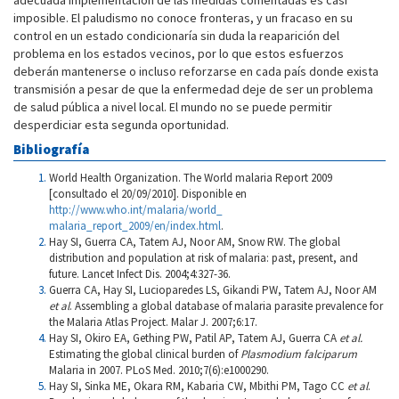
adecuada implementación de las medidas comentadas es casi
imposible. El ­paludismo no conoce fronteras, y un fracaso en su
control en un estado condicionaría sin duda la reaparición del
problema en los estados vecinos, por lo que estos esfuerzos
deberán mantenerse o incluso reforzarse en cada país donde exista
transmisión a pesar de que la enfermedad deje de ser un problema
de salud pública a nivel local. El mundo no se puede permitir
desperdiciar esta segunda oportunidad.
Bibliografía
World Health Organization. The World malaria Report 2009
[consultado el 20/09/2010]. Disponible en
http://www.who.int/malaria/world_
malaria_report_2009/en/index.html
.
Hay SI, Guerra CA, Tatem AJ, Noor AM, Snow RW. The global
distribution and population at risk of malaria: past, present, and
future. Lancet Infect Dis. 2004;4:327-36.
Guerra CA, Hay SI, Lucioparedes LS, Gikandi PW, Tatem AJ, Noor AM
et al
. Assembling a global database of malaria parasite prevalence for
the Malaria Atlas Project. Malar J. 2007;6:17.
Hay SI, Okiro EA, Gething PW, Patil AP, Tatem AJ, Guerra CA
et al.
Estimating the global clinical burden of
Plasmodium falciparum
Malaria in 2007. PLoS Med. 2010;7(6):e1000290.
Hay SI, Sinka ME, Okara RM, Kabaria CW, Mbithi PM, Tago CC
et al
.