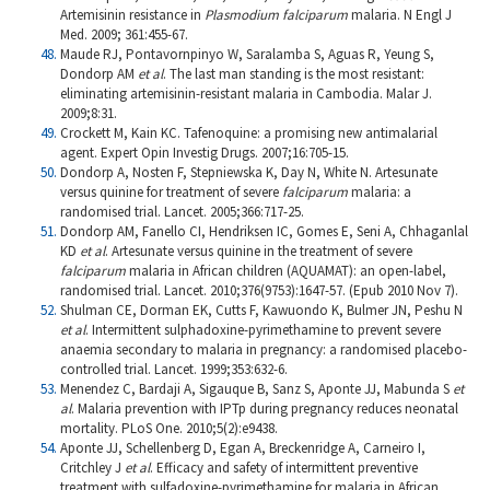
Artemisinin resistance in
Plasmodium falciparum
malaria. N Engl J
Med. 2009; 361:455-67.
Maude RJ, Pontavornpinyo W, Saralamba S, Aguas R, Yeung S,
Dondorp AM
et al
.
The last man standing is the most resistant:
eliminating artemisinin-resistant malaria in Cambodia. Malar J.
2009;8:31.
Crockett M, Kain KC. Tafenoquine: a promising new antimalarial
agent. Expert Opin Investig Drugs. 2007;16:705-15.
Dondorp A, Nosten F, Stepniewska K, Day N, White N. Artesunate
versus quinine for treatment of severe
falciparum
malaria: a
randomised trial. Lancet. 2005;366:717-25.
Dondorp AM, Fanello CI, Hendriksen IC, Gomes E, Seni A, Chhaganlal
KD
et al
.
Artesunate versus quinine in the treatment of severe
falciparum
malaria in African children (AQUAMAT): an open-label,
randomised trial. Lancet. 2010;376(9753):1647-57. (Epub 2010 Nov 7).
Shulman CE, Dorman EK, Cutts F, Kawuondo K, Bulmer JN, Peshu N
et al
.
Intermittent sulphadoxine-pyrimethamine to prevent severe
anaemia secondary to malaria in pregnancy: a ran­do­mised placebo-
controlled trial. Lancet. 1999;353:632-6.
Menendez C, Bardaji A, Sigauque B, Sanz S, Aponte JJ, Mabunda S
et
al
.
Malaria prevention with IPTp during pregnancy reduces neonatal
mortality. PLoS One. 2010;5(2):e9438.
Aponte JJ, Schellenberg D, Egan A, Breckenridge A, Carneiro I,
Critchley J
et al
.
Efficacy and safety of intermittent preventive
treatment with sulfadoxine-pyrimethamine for malaria in African