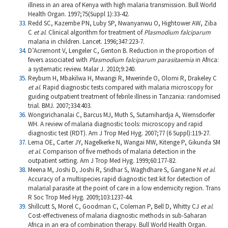
illness in an area of Kenya with high malaria transmission. Bull World
Health Organ. 1997;75(Suppl 1):33-42.
Redd SC, Kazembe PN, Luby SP, Nwanyanwu O, Hightower AW, Ziba
C
et al
.
Clinical algorithm for treatment of
Plasmodium falciparum
malaria in children. Lancet. 1996;347:223-7.
D’Acremont V, Lengeler C, Genton B. Reduction in the proportion of
fevers associated with
Plasmodium falciparum parasitaemia
in Africa:
a systematic review. Malar J. 2010;9:240.
Reyburn H, Mbakilwa H, Mwangi R, Mwerinde O, Olomi R, Drakeley C
et al
.
Rapid diagnostic tests compared with malaria microscopy for
guiding outpatient treatment of febrile illness in Tanzania: randomised
trial. BMJ. 2007;334:403.
Wongsrichanalai C, Barcus MJ, Muth S, Sutamihardja A, Wernsdorfer
WH. A review of malaria diagnostic tools: microscopy and rapid
diagnostic test (RDT). Am J Trop Med Hyg. 2007;77 (6 Suppl):119-27.
Lema OE, Carter JY, Nagelkerke N, Wangai MW, Kitenge P, Gikunda SM
et al
.
Comparison of five methods of malaria detection in the
outpatient setting. Am J Trop Med Hyg. 1999;60:177-82.
Meena M, Joshi D, Joshi R, Sridhar S, Waghdhare S, Gangane N
et al
.
Accuracy of a multispecies rapid diagnostic test kit for detection of
malarial parasite at the point of care in a low endemicity region. Trans
R Soc Trop Med Hyg. 2009;103:1237-44.
Shillcutt S, Morel C, Goodman C, Coleman P, Bell D, Whitty CJ
et al
.
Cost-effectiveness of malaria diagnostic methods in sub-Saharan
Africa in an era of combination therapy. Bull World Health Organ.