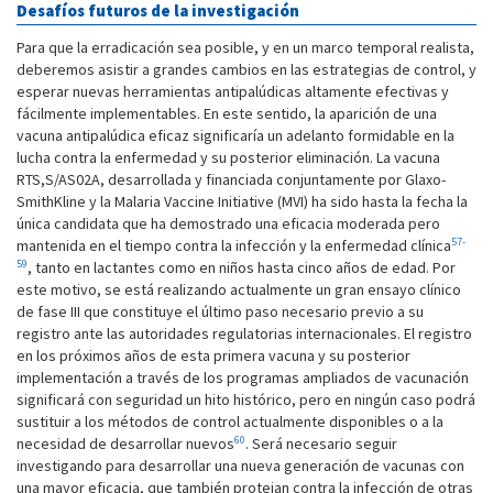
Desafíos futuros de la investigación
Para que la erradicación sea posible, y en un marco temporal realista,
deberemos asistir a grandes cambios en las estrategias de control, y
esperar nuevas herramientas antipalúdicas altamente efectivas y
fácilmente implementables. En este sentido, la aparición de una
vacuna antipalúdica eficaz significaría un adelanto formidable en la
lucha contra la enfermedad y su posterior eliminación. La vacuna
RTS,S/AS02A, desarrollada y financiada conjuntamente por Glaxo-
SmithKline y la Malaria Vaccine Initiative (MVI) ha sido hasta la fecha la
única candidata que ha demostrado una eficacia moderada pero
57-
mantenida en el tiempo contra la infección y la enfermedad clínica
59
, tanto en lactantes como en niños hasta cinco años de edad. Por
este motivo, se está realizando actualmente un gran ensayo clínico
de fase III que constituye el último paso necesario previo a su
registro ante las autoridades regulatorias internacionales. El registro
en los próximos años de esta primera vacuna y su posterior
implementación a través de los programas ampliados de vacunación
significará con seguridad un hito histórico, pero en ningún caso podrá
sustituir a los métodos de control actualmente disponibles o a la
60
necesidad de desarrollar nuevos
. Será necesario seguir
investigando para desarrollar una nueva generación de vacunas con
una mayor eficacia, que también protejan contra la infección de otras