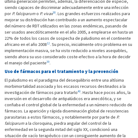
última generación permiten, además, la diferenciación de especie,
siendo capaces de discriminar adecuadamente entre una infección
38
por
P. falciparum
o
P. vivax
. Los grandes esfuerzos realizados para
mejorar su distribución han contribuido a un aumento espectacular
del número de RDT utilizados en las zonas ­endémicas, pasando de
ser usados anecdóticamente en el año 2005, a emplearse en hasta un
22% de todos los casos de sospecha de paludismo en el continente
12
africano en el año 2008
. Su precio, inicialmente otro problema en su
­implementación masiva, se ha visto reducido a niveles asequibles,
siendo ahora su uso considerado coste-efectivo a la hora de decidir
39
el manejo del paciente
.
Uso de fármacos para el tratamiento y la prevención
El paludismo es el paradigma del desequilibrio entre una altísima
morbimortalidad asociada y los escasos recursos destinados a la
40
investigación de fármacos para tratarlo
. Hasta hace pocos años, la
inversión en el desarrollo de antipalúdicos era anecdótica, y se
confiaba el control global de la enfermedad a un número reducido de
fármacos. La aparición y rápida diseminación global de resistencias
parasitarias a estos fármacos, y notablemente por parte de
P.
falciparum
a la cloroquina, piedra angular del control de la
enfermedad en la segunda mitad del siglo XX, condicionó una
situación de vacío terapéutico con un consiguiente aumento de la