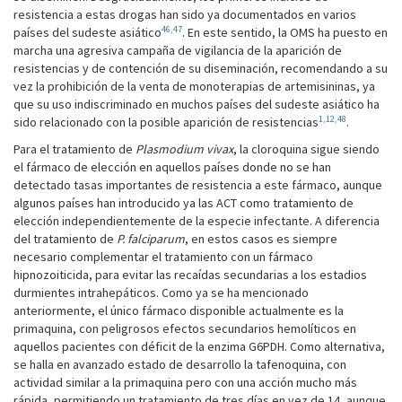
resistencia a estas drogas han sido ya documentados en varios
46,47
países del sudeste asiático
. En este sentido, la OMS ha puesto en
marcha una agresiva campaña de vigilancia de la aparición de
resistencias y de contención de su diseminación, recomendando a su
vez la prohibición de la venta de monoterapias de artemisininas, ya
que su uso indiscriminado en muchos países del sudeste asiático ha
1,12,48
sido relacionado con la posible aparición de resistencias
.
Para el tratamiento de
Plasmodium vivax
, la cloroquina sigue siendo
el fármaco de elección en aquellos países donde no se han
detectado tasas importantes de resistencia a este fármaco, aunque
algunos países han introducido ya las ACT como tratamiento de
elección independientemente de la especie infectante. A diferencia
del tratamiento de
P. falciparum
, en estos casos es siempre
necesario complementar el tratamiento con un fármaco
hipnozoiticida, para evitar las recaídas secundarias a los estadios
durmientes intrahepáticos. Como ya se ha mencionado
anteriormente, el único fármaco disponible actualmente es la
primaquina, con peligrosos efectos secundarios ­hemolíticos en
aquellos pacientes con déficit de la enzima G6PDH. Como alternativa,
se halla en avanzado estado de desarrollo la tafenoquina, con
actividad similar a la primaquina pero con una acción mucho más
rápida, permitiendo un tratamiento de tres días en vez de 14, aunque