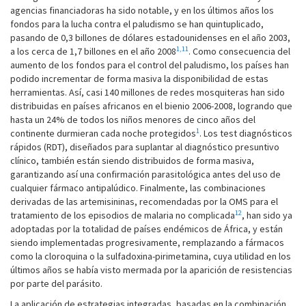
agencias financiadoras ha sido notable, y en los últimos años los
fondos para la lucha contra el paludismo se han quintuplicado,
pasando de 0,3 billones de dólares estadounidenses en el año 2003,
1,11
a los cerca de 1,7 billones en el año 2008
. Como consecuencia del
aumento de los fondos para el control del paludismo, los países han
podido incrementar de forma masiva la disponibilidad de estas
herramientas. Así, casi 140 millones de redes mosquiteras han sido
distribuidas en países africanos en el bienio 2006-2008, logrando que
hasta un 24% de todos los niños menores de cinco años del
1
continente durmieran cada noche protegidos
. Los test diagnósticos
rápidos (RDT), diseñados para suplantar al diagnóstico presuntivo
clínico, también están siendo distribuidos de forma masiva,
garantizando así una confirmación parasitológica antes del uso de
cualquier fármaco antipalúdico. Finalmente, las combinaciones
derivadas de las artemisininas, recomendadas por la OMS para el
12
tratamiento de los episodios de malaria no complicada
, han sido ya
adoptadas por la totalidad de países endémicos de África, y están
siendo implementadas progresivamente, remplazando a fármacos
como la cloroquina o la sulfadoxina-pirimetamina, cuya utilidad en los
últimos años se había visto mermada por la aparición de resistencias
por parte del parásito.
La aplicación de estrategias integradas, basadas en la combinación