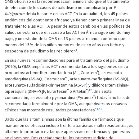
OMS oficializó esta recomendación, anunciando que el tratamiento
de elección de los casos de paludismo no complicado por
P.
falciparum
debía basarse en las ACT. En la actualidad, los 45 países
endémicos del continente africano ya tienen como primera línea de
1
tratamiento a las ACT
. A pesar de estos cambios en las políticas de
salud, se estima que el acceso a las ACT en África sigue siendo muy
bajo, y un estudio de la OMS en 13 países africanos confirmó que
menos del 15% de los niños menores de cinco años con fiebre y
1
sospecha de paludismo los recibieron
.
En sus nuevas recomendaciones para el tratamiento del paludismo
(2010), la OMS amplía las ACT recomendadas a los siguientes cinco
®
productos: artemether-lumefantrina (AL, Coartem
), artesunato-
®
amodiaquina (AS-AQ, Coarsucam
), ­artesunato-mefloquina (AS-MQ),
artesunato-sulfadoxina-pirimetamina (AS-SP) y dihidroartemisinina-
®
®
12
piperaquina (DHA-PQP, Eurartesim
o Artekin
)
. Una sexta
®
combinación, artesunato-pyronaridina (Pyramax
) todavía no ha sido
recomendada formalmente por la OMS, aunque diversos ensayos
44,45
clínicos han mostrado resultados prometedores
.
Dado que las artemisininas son la última familia de fármacos que
mantienen su eficacia incluso frente a parásitos multirresistentes, es
altamente prioritario evitar que aparezcan resistencias y que estas
se diseminen. Desgraciadamente, los primeros indicios de