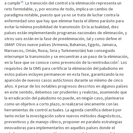
18
a cumplir
. La transición del control a la eliminación representa un
reto formidable, y, por encima de todo, implica un cambio de
paradigma notable, puesto que ya no se trata de luchar contra la
enfermedad sino que hay que eliminar hasta el último parásito para
evitar la mínima posibilidad de transmisión. En la actualidad, diez
países están implementando programas nacionales de eliminación, y
otros seis están en la fase de preeliminación, tal y como define el
GMAP. Otros nueve países (Armenia, Bahamas, Egipto, Jamaica,
Marruecos, Omán, Rusia, Siria y Turkmenistán) han conseguido
interrumpir la transmisión y se encuentran a un paso de la eliminación,
1
en la fase que se ­conoce como prevención de la reintroducción
. Los
requisitos de la OMS para certificar la eliminación del paludismo en
estos países incluyen permanecer en esta fase, garantizando la no
aparición de nuevos casos autóctonos durante un mínimo de cinco
años. A pesar de los notables progresos descritos en algunos países
en este sentido, debemos ser prudentes y realistas, asumiendo que
la erradicación del paludismo no puede, en ningún caso, plantearse
como un objetivo a corto plazo, ni realizarse únicamente con las
herramientas de control actuales. La agenda científica deberá por
tanto incluir la investigación sobre nuevos métodos diagnósticos,
preventivos y de manejo clínico, proponer en paralelo estrategias
innovadoras para implementarlos en aquellos países donde el