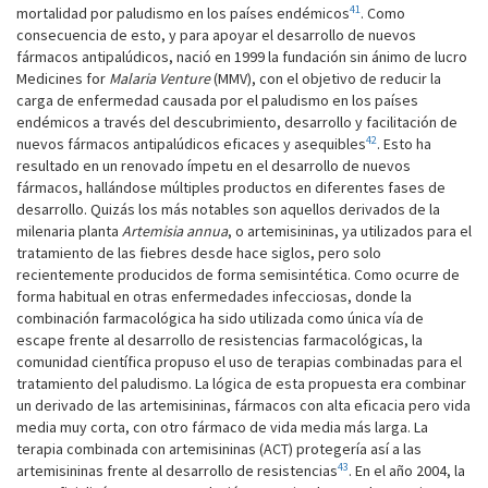
41
mortalidad por paludismo en los países endémicos
. Como
consecuencia de esto, y para apoyar el desarrollo de nuevos
fármacos antipalúdicos, nació en 1999 la fundación sin ánimo de lucro
Medicines for
Malaria Venture
(MMV), con el objetivo de reducir la
carga de enfermedad causada por el paludismo en los países
endémicos a través del descubrimiento, desarrollo y facilitación de
42
nuevos fármacos antipalúdicos eficaces y asequibles
. Esto ha
resultado en un renovado ímpetu en el desarrollo de nuevos
fármacos, hallándose múltiples productos en diferentes fases de
desarrollo. Quizás los más notables son aquellos derivados de la
milenaria planta
Artemisia annua
, o artemisininas, ya utilizados para el
tratamiento de las fiebres desde hace siglos, pero solo
recientemente producidos de forma semisintética. Como ocurre de
forma habitual en otras enfermedades infecciosas, donde la
combinación farmacológica ha sido utilizada como única vía de
escape frente al desarrollo de resistencias farmacológicas, la
comunidad científica propuso el uso de terapias combinadas para el
tratamiento del paludismo. La lógica de esta propuesta era combinar
un derivado de las artemisininas, fármacos con alta eficacia pero vida
media muy corta, con otro fármaco de vida media más larga. La
terapia combinada con artemisininas (ACT) protegería así a las
43
artemisininas frente al desarrollo de resistencias
. En el año 2004, la