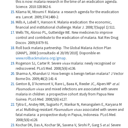
this is now: malaria research in the time of an eradication agenda.
Science. 2010:328:862-6.
Kilama W, Ntoumi F. Malaria: a research agenda for the eradication
era. Lancet. 2009;374:1480-2.
Mills A, Lubell Y, Hanson K. Malaria eradication: the economic,
financial and institutional challenge. Malar J. 2008;7(Suppl 1):S11.
Wells TN, Alonso PL, Gutteridge WE. New medicines to improve
control and contribute to the eradication of malaria. Nat Rev Drug
Discov. 2009;8:879-91.
Roll back malaria partnership. The Global Malaria Action Plan
(GMAP), 2008 [consultado el 20/09/2010]. Disponible en
www.rollbackmalaria.org/gmap
.
Rogerson SJ, Carter R. Severe
vivax
malaria: newly recognised or
rediscovered. PLoS Med. 2008;5(6):e136.
Sharma A, Khanduri U. How benign is benign tertian malaria? J Vector
Borne Dis. 2009;46(2):141-4.
Genton B, D’Acremont V, Rare L, Baea K, Reeder JC, Alpers MP
et al
.
Plasmodium vivax
and mixed infections are associated with severe
malaria in children: a prospective cohort study from Papua New
Guinea. PLoS Med. 2008;5(6):e127.
Tjitra E, Anstey NM, Sugiarto P, Warikar N, Kenangalem E, Karyana M
et al
.
Multidrug-resistant
Plasmodium vivax
associated with severe and
fatal malaria: a prospective study in Papua, Indonesia. PLoS Med.
2008;5(6):e128.
Kochar DK, Das A, Kochar SK, Saxena V, Sirohi P, Garg S
et al
.
Severe