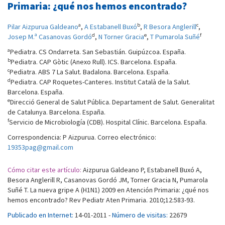
Primaria: ¿qué nos hemos encontrado?
a
b
c
Pilar Aizpurua Galdeano
,
A Estabanell Buxó
,
R Besora Anglerill
,
d
e
f
Josep M.ª Casanovas Gordó
,
N Torner Gracia
,
T Pumarola Suñé
a
Pediatra. CS Ondarreta. San Sebastián. Guipúzcoa. España.
b
Pediatra. CAP Gòtic (Anexo Rull). ICS. Barcelona. España.
c
Pediatra. ABS 7 La Salut. Badalona. Barcelona. España.
d
Pediatra. CAP Roquetes-Canteres. Institut Català de la Salut.
Barcelona. España.
e
Direcció General de Salut Pública. Departament de Salut. Generalitat
de Catalunya. Barcelona. España.
f
Servicio de Microbiología (CDB). Hospital Clínic. Barcelona. España.
Correspondencia: P Aizpurua. Correo electrónico:
19353pag@gmail.com
Cómo citar este artículo:
Aizpurua Galdeano P, Estabanell Buxó A,
Besora Anglerill R, Casanovas Gordó JM, Torner Gracia N, Pumarola
Suñé T. La nueva gripe A (H1N1) 2009 en Atención Primaria: ¿qué nos
hemos encontrado? Rev Pediatr Aten Primaria. 2010;12:583-93.
Publicado en Internet:
14-01-2011 -
Número de visitas:
22679