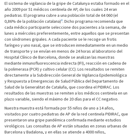
El sistema de vigilancia de la gripe de Catalunya estaba formado en el
año 2009 por 51 médicos centinela de AP, de los cuales 24 eran
pediatras. El programa cubre a una población total de 64 060 (el
4
0,86% de la población catalana)
. Dicho programa recomienda que
cada médico participante seleccione dos pacientes a la semana, de
lunes a miércoles preferentemente, entre aquellos que se presentan
con síndromes gripales. A cada paciente se le recoge un frotis
faríngeo y uno nasal, que se introducen inmediatamente en un medio
de transporte y se envían en menos de 24 horas al laboratorio del
Hospital Clínico de Barcelona, donde se analizan las muestras
mediante inmunofluorescencia indirecta (IFI), reacción en cadena de
la polimerasa (PCR) y cultivo celular (CC). Los resultados se remiten
directamente a la Subdirección General de Vigilancia Epidemiológica
y Respuesta a Emergencias de Salud Pública del Departamento de
Salud de la Generalitat de Cataluña, que coordina el PIDIRAC. Los
resultados de las muestras se remiten a los médicos centinela en un
plazo variable, siendo el máximo de 20 días para el CC negativo.
Nuestra muestra está formada por 55 niños de uno a 14 años,
visitados por cuatro pediatras de AP de la red centinela PIDIRAC, que
presentaron una gripe pandémica confirmada mediante estudios
virológicos. Las consultas de AP están situadas en zonas urbanas de
Barcelona y Badalona, y en ellas se atiende a 4000 niños,