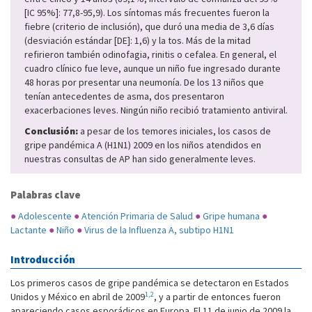
[IC 95%]: 77,8-95,9). Los síntomas más frecuentes fueron la
fiebre (criterio de inclusión), que duró una media de 3,6 días
(desviación estándar [DE]: 1,6) y la tos. Más de la mitad
refirieron también odinofagia, rinitis o cefalea. En general, el
cuadro clínico fue leve, aunque un niño fue ingresado durante
48 horas por presentar una neumonía. De los 13 niños que
tenían antecedentes de asma, dos presentaron
exacerbaciones leves. Ningún niño recibió tratamiento antiviral.
Conclusión:
a pesar de los temores iniciales, los casos de
gripe pandémica A (H1N1) 2009 en los niños atendidos en
nuestras consultas de AP han sido generalmente leves.
Palabras clave
●
Adolescente
●
Atención Primaria de Salud
●
Gripe humana
●
Lactante
●
Niño
●
Virus de la Influenza A, subtipo H1N1
Introducción
Los primeros casos de gripe pandémica se detectaron en Estados
1,2
Unidos y México en abril de 2009
, y a partir de entonces fueron
apareciendo casos esporádicos en Europa. El 11 de junio de 2009 la