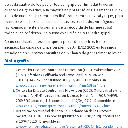
de cada cuatro de los pacientes con gripe confirmada) tuvieron
cuadros de gravedad, y la mayoría no presentó crisis asmáticas. Nin­
guno de nuestros pacientes recibió tratamiento antiviral ya que, para
cuando se recibieron en las consultas los resultados virológicos
(aproximadamente a la semana de la recogida de las muestras),
todos ellos refirieron una buena evolución de su cuadro gripal.
Como conclusión, destacar que, a pesar de nuestros temores
iniciales, los casos de gripe pandémica A (H1N1) 2009 en los niños
atendidos en nuestras consultas de AP han sido generalmente leves.
Bibliografía
Centers for Disease Control and Prevention (CDC). Swine Influenza A
(H1N1) infections-California and Texas, April 2009. MMWR.
2009;58(16):435-7 [consultado el 10/04/2010]. Disponible en
www.cdc.gov/mmwr/preview/mmwrhtml/mm5816a7.htm
.
Centers for Disease Control and Prevention (CDC). Outbreak of swine
influenza A (H1N1) virus infection-Mexico, March-April 2009. MMWR.
2009;58(Dispactch):1-3 [consultado el 10/04/ 2010]. Disponible en
www.cdc.gov/mmwr/preview/mmwrhtml/mm58d0430a2.htm
.
Organización Mundial de la Salud. Declaración de la Directora
General de la OMS a la prensa [publicado el 11/06/2009] [consultado
el 10/04/ 2010]. Disponible en
www.who.int/mediacentre/news/statements/2009/h1n1_pandemic_p