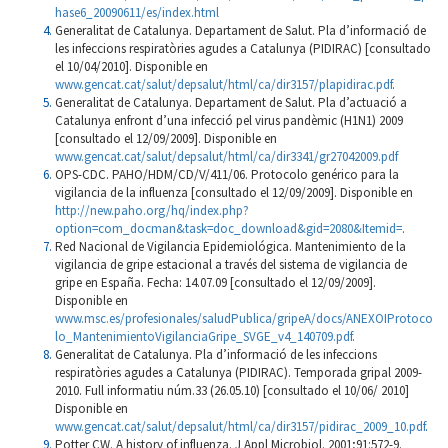
hase6_20090611/es/index.html
Generalitat de Catalunya. Departament de Salut. Pla d’informació de
les infeccions respiratòries agudes a Catalunya (PIDIRAC) [consultado
el 10/04/2010]. Disponible en
www.gencat.cat/salut/depsalut/html/ca/dir3157/plapidirac.pdf
.
Generalitat de Catalunya. Departament de Salut. Pla d’actuació a
Catalunya enfront d’una infecció pel virus pandèmic (H1N1) 2009
[consultado el 12/09/2009]. Disponible en
www.gencat.cat/salut/depsalut/html/ca/dir3341/gr27042009.pdf
OPS-CDC. PAHO/HDM/CD/V/411/06. Protocolo genérico para la
vigilancia de la influenza [consultado el 12/09/2009]. Disponible en
http://new.paho.org/hq/index.php?
option=com_docman&task=doc_download&gid=2080&Itemid=
.
Red Nacional de Vigilancia Epidemiológica. Mantenimiento de la
vigilancia de gripe estacional a través del sistema de vigilancia de
gripe en España. Fecha: 14.07.09 [consultado el 12/09/2009].
Disponible en
www.msc.es/profesionales/saludPublica/gripeA/docs/ANEXOIProtoco
lo_MantenimientoVigilanciaGripe_SVGE_v4_140709.pdf
.
Generalitat de Catalunya. Pla d’informació de les infeccions
respiratòries agudes a Catalunya (PIDIRAC). Temporada gripal 2009-
2010. Full informatiu núm.33 (26.05.10) [consultado el 10/06/ 2010]
Disponible en
www.gencat.cat/salut/depsalut/html/ca/dir3157/pidirac_2009_10.pdf
.
Potter CW. A history of influenza. J Appl Microbiol. 2001;91:572-9.