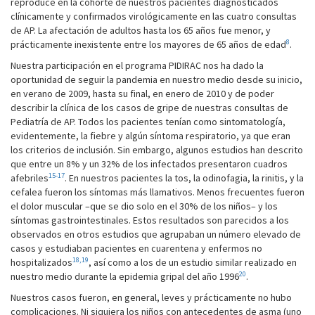
reproduce en la cohorte de nuestros pacientes diagnosticados
clínicamente y confirmados virológicamente en las cuatro consultas
de AP. La afectación de adultos hasta los 65 años fue menor, y
8
prácticamente inexistente entre los mayores de 65 años de edad
.
Nuestra participación en el programa PIDIRAC nos ha dado la
oportunidad de seguir la pandemia en nuestro medio desde su inicio,
en verano de 2009, hasta su final, en enero de 2010 y de poder
describir la clínica de los casos de gripe de nuestras consultas de
Pediatría de AP. Todos los pacientes tenían como sintomatología,
evidentemente, la fiebre y algún síntoma respiratorio, ya que eran
los criterios de inclusión. Sin embargo, algunos estudios han descrito
que entre un 8% y un 32% de los infectados presentaron cuadros
15-17
afebriles
. En nuestros pacientes la tos, la odinofagia, la rinitis, y la
cefalea fueron los síntomas más llamativos. Menos frecuentes fueron
el dolor muscular –que se dio solo en el 30% de los niños– y los
síntomas gastrointestinales. Estos resultados son parecidos a los
observados en otros estudios que agrupaban un número elevado de
casos y estudiaban pacientes en cuarentena y enfermos no
18,19
hospitalizados
, así como a los de un estudio similar realizado en
20
nuestro medio durante la epidemia gripal del año 1996
.
Nuestros casos fueron, en general, leves y prácticamente no hubo
complicaciones. Ni siquiera los niños con antecedentes de asma (uno