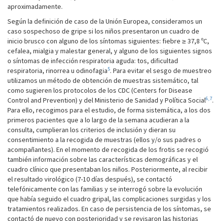
aproximadamente.
Según la definición de caso de la Unión Europea, consideramos un
caso sospechoso de gripe si los niños presentaron un cuadro de
inicio brusco con alguno de los síntomas siguientes: fiebre ≥ 37,8 ºC,
cefalea, mialgia y malestar general, y alguno de los siguientes signos
o síntomas de infección respiratoria aguda: tos, dificultad
5
respiratoria, rinorrea u odinofagia
. Para evitar el sesgo de muestreo
utilizamos un método de obtención de muestras sistemático, tal
como sugieren los protocolos de los CDC (Centers for Disease
6,7
Control and Prevention) y del Ministerio de Sanidad y Política Social
.
Para ello, recogimos para el estudio, de forma sistemática, a los dos
primeros pacientes que a lo largo de la semana acudieran a la
consulta, cumplieran los criterios de inclusión y dieran su
consentimiento a la recogida de muestras (ellos y/o sus padres o
acompañantes). En el momento de recogida de los frotis se recogió
también información sobre las características demográficas y el
cuadro clínico que presentaban los niños. Posteriormente, al recibir
el resultado virológico (7-10 días después), se contactó
telefónicamente con las familias y se interrogó sobre la evolución
que había seguido el cuadro gripal, las complicaciones surgidas y los
tratamientos realizados. En caso de persistencia de los síntomas, se
contactó de nuevo con posterioridad y se revisaron las historias