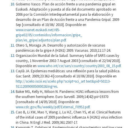
Gobierno Vasco. Plan de acción frente a una pandemia gripal en
Euskadi. Adaptación y puesta al día del documento aprobado en
2006 por la Comisión Interdepartamental para la elaboración y
desarrollo de un Plan de Acción frente a una Pandemia Gripal. 2009
Sep [consultado el 10/06/ 2010]. Disponible en
www.osanet.euskadi.net/r85-
gripe02/05/contenidos/informacion/gripe_
plan/es_gripe/adjuntos/plan.pdf
.
Otero S, Moraga JA. Desarrollo y autorización de vacunas
pandémicas de la gripe A (H1N1) 2009. Vacunas. 2010;11:17-24.
Organización Mundial de la Salud. Summary table of SARS cases by
country, 1 November 2002-7 August 2003 [consultado el 22/04/2010].
Disponible en
www.who.int/csr/sars/country/country2003_08_15.pdf
.
Caylà JA. Epidemias mediáticas: una reflexión para la salud pública.
Gac Sanit. 2009;23:362-4 [consultado el 10/06/2010]. Disponible en
http://scielo.isciii.es/scielo.php?script=sci_art text&pid=S0213-
91112009000500002&lng=es
.
Baker MG, Kelly H, Wilson N. Pandemic H1N1 influenza lessons from
the southern hemisphere. Euro Surveill. 2009;14(42):pii=19370
[consultado el 14/05/2010]. Disponible en
www.cdc.gov/flu/weekly/pdf/External_F0952.pdf
.
Cao B, Li XW, Mao Y, Wang J, Lu HZ, Chen YS, et al. Clinical features
of the initial cases of 2009 pandemic influenza A (H1N1) virus infection
in China. N Engl J Med. 2009;361:2507-17.
Kamigaki T, Oshitani H. Epidemiological characteristics and low case