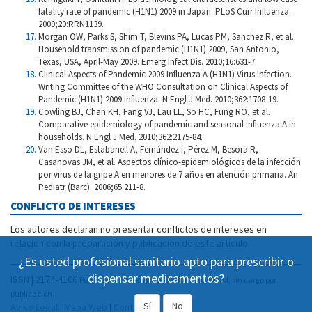
fatality rate of pandemic (H1N1) 2009 in Japan. PLoS Curr Influenza.
2009;20:RRN1139.
Morgan OW, Parks S, Shim T, Blevins PA, Lucas PM, Sanchez R, et al.
Household transmission of pandemic (H1N1) 2009, San Antonio,
Texas, USA, April-May 2009. Emerg Infect Dis. 2010;16:631-7.
Clinical Aspects of Pandemic 2009 Influenza A (H1N1) Virus Infection.
Writing Committee of the WHO Consultation on Clinical Aspects of
Pandemic (H1N1) 2009 Influenza. N Engl J Med. 2010;362:1708-19.
Cowling BJ, Chan KH, Fang VJ, Lau LL, So HC, Fung RO, et al.
Comparative epidemiology of pandemic and seasonal influenza A in
households. N Engl J Med. 2010;362:2175-84.
Van Esso DL, Estabanell A, Fernández I, Pérez M, Besora R,
Casanovas JM, et al. Aspectos clínico-epidemiológicos de la infección
por virus de la gripe A en menores de 7 años en atención primaria. An
Pediatr (Barc). 2006;65:211-8.
CONFLICTO DE INTERESES
Los autores declaran no presentar conflictos de intereses en
relación con la preparación y publicación de este artículo.
¿Es usted profesional sanitario apto para prescribir o
dispensar medicamentos?
ISSN | 2174-4106
Publicación Open Acess, incluida en DOAJ, sin cargo por
publicación.
Sí
No
Aviso Legal
|
Mapa Web
|
Contacto