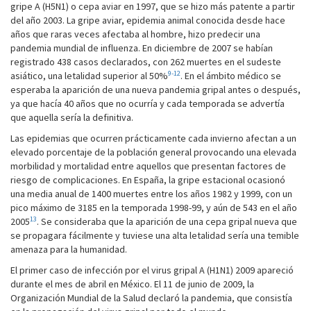
gripe A (H5N1) o cepa aviar en 1997, que se hizo más patente a partir
del año 2003. La gripe aviar, epidemia animal conocida desde hace
años que raras veces afectaba al hombre, hizo predecir una
pandemia mundial de influenza. En diciembre de 2007 se habían
registrado 438 casos declarados, con 262 muertes en el sudeste
9-12
asiático, una letalidad superior al 50%
. En el ámbito médico se
esperaba la aparición de una nueva pandemia gripal antes o después,
ya que hacía 40 años que no ocurría y cada temporada se advertía
que aquella sería la definitiva.
Las epidemias que ocurren prácticamente cada invierno afectan a un
elevado porcentaje de la población general provocando una elevada
morbilidad y mortalidad entre aquellos que presentan factores de
riesgo de complicaciones. En España, la gripe estacional ocasionó
una media anual de 1400 muertes entre los años 1982 y 1999, con un
pico máximo de 3185 en la temporada 1998-99, y aún de 543 en el año
13
2005
. Se consideraba que la aparición de una cepa gripal nueva que
se propagara fácilmente y tuviese una alta letalidad sería una temible
amenaza para la humanidad.
El primer caso de infección por el virus gripal A (H1N1) 2009 apareció
durante el mes de abril en México. El 11 de junio de 2009, la
Organización Mundial de la Salud declaró la pandemia, que consistía