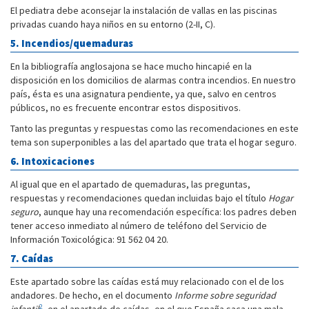
El pediatra debe aconsejar la instalación de vallas en las piscinas
privadas cuando haya niños en su entorno (2-II, C).
5. Incendios/quemaduras
En la bibliografía anglosajona se hace mucho hincapié en la
disposición en los domicilios de alarmas contra incendios. En nuestro
país, ésta es una asignatura pendiente, ya que, salvo en centros
públicos, no es frecuente encontrar estos dispositivos.
Tanto las preguntas y respuestas como las recomendaciones en este
tema son superponibles a las del apartado que trata el hogar seguro.
6. Intoxicaciones
Al igual que en el apartado de quemaduras, las preguntas,
respuestas y recomendaciones quedan incluidas bajo el título
Hogar
seguro
, aunque hay una recomendación específica: los padres deben
tener acceso inmediato al número de teléfono del Servicio de
Información Toxicológica: 91 562 04 20.
7. Caídas
Este apartado sobre las caídas está muy relacionado con el de los
andadores. De hecho, en el documento
Informe sobre seguridad
2
infantil
, en el apartado de caídas, en el que España saca una mala