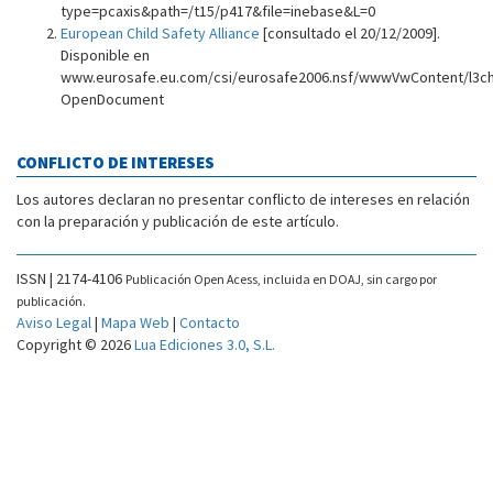
type=pcaxis&path=/t15/p417&file=inebase&L=0
European Child Safety Alliance
[consultado el 20/12/2009].
Disponible en
www.eurosafe.eu.com/csi/eurosafe2006.nsf/wwwVwContent/l3ch
OpenDocument
CONFLICTO DE INTERESES
Los autores declaran no presentar conflicto de intereses en relación
con la preparación y publicación de este artículo.
ISSN | 2174-4106
Publicación Open Acess, incluida en DOAJ, sin cargo por
publicación.
Aviso Legal
|
Mapa Web
|
Contacto
Copyright © 2026
Lua Ediciones 3.0, S.L.