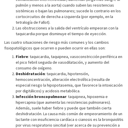
pulmón y menos a la aorta) cuando suben las resistencias
sistémicas o bajan las pulmonares; sucede lo contrario en los
cortocircuitos de derecha a izquierda (por ejemplo, en la
tetralogía de Fallot).
Las obstrucciones a la salida del ventrículo empeoran con la
taquicardia porque disminuye el tiempo de eyección.
Las cuatro situaciones de riesgo más comunes y los cambios
fisiopatológicos que ocurren o pueden ocurrir en ellas son:
Fiebre
: taquicardia, taquipnea, vasoconstricción periférica en
el pico febril seguida de vasodilatación, y aumento del
consumo de oxígeno.
Deshidratación
: taquicardia, hipotensión,
hemoconcentración, alteración electrolítica (resulta de
especial riesgo la hipopotasemia, que favorece la intoxicación
por digitálicos) y acidosis metabólica.
Infección broncopulmonar
: taquipnea, hipoxemia e
hipercapnia (que aumenta las resistencias pulmonares).
Además, suele haber fiebre y puede que también cierta
deshidratación. La causa más común de empeoramiento de un
lactante con insuficiencia cardíaca o cianosis es la bronquiolitis
por virus respiratorio sincitial (ver acerca de su prevención a