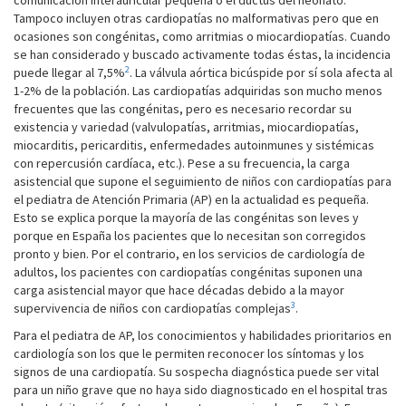
comunicación interauricular pequeña o el ductus del neonato.
Tampoco incluyen otras cardiopatías no malformativas pero que en
ocasiones son congénitas, como arritmias o miocardiopatías. Cuando
se han considerado y buscado activamente todas éstas, la incidencia
2
puede llegar al 7,5%
. La válvula aórtica bicúspide por sí sola afecta al
1-2% de la población. Las cardiopatías adquiridas son mucho menos
frecuentes que las congénitas, pero es necesario recordar su
existencia y variedad (valvulopatías, arritmias, miocardiopatías,
miocarditis, pericarditis, enfermedades autoinmunes y sistémicas
con repercusión cardíaca, etc.). Pese a su frecuencia, la carga
asistencial que supone el seguimiento de niños con cardiopatías para
el pediatra de Atención Primaria (AP) en la actualidad es pequeña.
Esto se explica porque la mayoría de las congénitas son leves y
porque en España los pacientes que lo necesitan son corregidos
pronto y bien. Por el contrario, en los servicios de cardiología de
adultos, los pacientes con cardiopatías congénitas suponen una
carga asistencial mayor que hace décadas debido a la mayor
3
supervivencia de niños con cardiopatías complejas
.
Para el pediatra de AP, los conocimientos y habilidades prioritarios en
cardiología son los que le permiten reconocer los síntomas y los
signos de una cardiopatía. Su sospecha diagnóstica puede ser vital
para un niño grave que no haya sido diagnosticado en el hospital tras