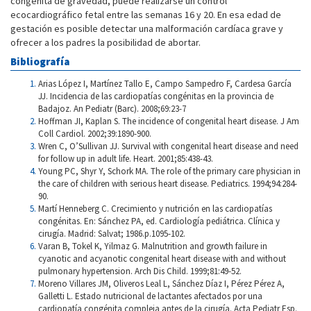
congénita de gravedad, puede realizarse un control
ecocardiográfico fetal entre las semanas 16 y 20. En esa edad de
gestación es posible detectar una malformación cardíaca grave y
ofrecer a los padres la posibilidad de abortar.
Bibliografía
Arias López I, Martínez Tallo E, Campo Sampedro F, Cardesa García
JJ. Incidencia de las cardiopatías congénitas en la provincia de
Badajoz. An Pediatr (Barc). 2008;69:23-7
Hoffman JI, Kaplan S. The incidence of congenital heart disease. J Am
Coll Cardiol. 2002;39:1890-900.
Wren C, O’Sullivan JJ. Survival with congenital heart disease and need
for follow up in adult life. Heart. 2001;85:438-43.
Young PC, Shyr Y, Schork MA. The role of the primary care physician in
the care of children with serious heart disease. Pediatrics. 1994;94:284-
90.
Martí Henneberg C. Crecimiento y nutrición en las cardiopatías
congénitas. En: Sánchez PA, ed. Cardiología pediátrica. Clínica y
cirugía. Madrid: Salvat; 1986.p.1095-102.
Varan B, Tokel K, Yilmaz G. Malnutrition and growth failure in
cyanotic and acyanotic congenital heart disease with and without
pulmonary hypertension. Arch Dis Child. 1999;81:49-52.
Moreno Villares JM, Oliveros Leal L, Sánchez Díaz I, Pérez Pérez A,
Galletti L. Estado nutricional de lactantes afectados por una
cardiopatía congénita compleja antes de la cirugía. Acta Pediatr Esp.