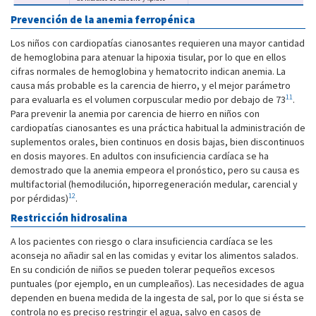
Prevención de la anemia ferropénica
Los niños con cardiopatías cianosantes requieren una mayor cantidad
de hemoglobina para atenuar la hipoxia tisular, por lo que en ellos
cifras normales de hemoglobina y hematocrito indican anemia. La
causa más probable es la carencia de hierro, y el mejor parámetro
11
para evaluarla es el volumen corpuscular medio por debajo de 73
.
Para prevenir la anemia por carencia de hierro en niños con
cardiopatías cianosantes es una práctica habitual la administración de
suplementos orales, bien continuos en dosis bajas, bien discontinuos
en dosis mayores. En adultos con insuficiencia cardíaca se ha
demostrado que la anemia empeora el pronóstico, pero su causa es
multifactorial (hemodilución, hiporregeneración medular, carencial y
12
por pérdidas)
.
Restricción hidrosalina
A los pacientes con riesgo o clara insuficiencia cardíaca se les
aconseja no añadir sal en las comidas y evitar los alimentos salados.
En su condición de niños se pueden tolerar pequeños excesos
puntuales (por ejemplo, en un cumpleaños). Las necesidades de agua
dependen en buena medida de la ingesta de sal, por lo que si ésta se
controla no es preciso restringir el agua, salvo en casos de