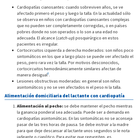
Cardiopatías cianosantes: cuando sobreviven años, se ve
afectado primero el peso y luego la talla. En la actualidad sólo
se observa en niños con cardiopatías cianosantes complejas
que no pueden ser completamente corregidas, o en países
pobres donde no son operados o lo son a una edad no
adecuada. El alcance (
catch-up
) posquirúrgico en estos
pacientes es irregular.
Cortocircuitos izquierda a derecha moderados: son niños poco
sintomáticos en los que a largo plazo se puede ver afectado el
peso, pero rara vez la talla. Por motivos desconocidos,
cortocircuitos hemodinámicamente similares afectan de
8
manera desigual
.
Lesiones obstructivas moderadas: en general son niños
asintomáticos y no se ven afectados ni el peso ni la talla.
Alimentación domiciliaria del lactante con cardiopatía
Alimentación al pecho:
se debe mantener el pecho mientras
la ganancia ponderal sea adecuada. Puede ser a demanda en
cardiopatías asintomáticas. En las sintomáticas no se aconseja
pasar de las tres horas de pausa. Se debe instruir a la madre
para que deje descansar al lactante unos segundos si le nota
jadeante o cianótico. Para evitar que regurgiten, es