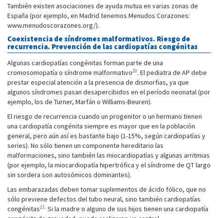
También existen asociaciones de ayuda mutua en varias zonas de
España (por ejemplo, en Madrid tenemos Menudos Corazones:
www.menudoscorazones.org/).
Coexistencia de síndromes malformativos. Riesgo de
recurrencia. Prevención de las cardiopatías congénitas
Algunas cardiopatías congénitas forman parte de una
20
cromosomopatía o síndrome malformativo
. El pediatra de AP debe
prestar especial atención a la presencia de dismorfias, ya que
algunos síndromes pasan desapercibidos en el período neonatal (por
ejemplo, los de Turner, Marfán o Williams-Beuren).
El riesgo de recurrencia cuando un progenitor o un hermano tienen
una cardiopatía congénita siempre es mayor que en la población
general, pero aún así es bastante bajo (1-15%, según cardiopatías y
series). No sólo tienen un componente hereditario las
malformaciones, sino también las miocardiopatías y algunas arritmias
(por ejemplo, la miocardiopatía hipertrófica y el síndrome de QT largo
sin sordera son autosómicos dominantes).
Las embarazadas deben tomar suplementos de ácido fólico, que no
sólo previene defectos del tubo neural, sino también cardiopatías
21
.
congénitas
Si la madre o alguno de sus hijos tienen una cardiopatía