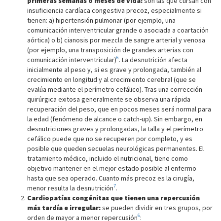
primeras semanas o meses de vida:
son las que cursan con
insuficiencia cardíaca congestiva precoz, especialmente si
tienen: a) hipertensión pulmonar (por ejemplo, una
comunicación interventricular grande o asociada a coartación
aórtica) o b) cianosis por mezcla de sangre arterial y venosa
(por ejemplo, una transposición de grandes arterias con
6
comunicación interventricular)
. La desnutrición afecta
inicialmente al peso y, si es grave y prolongada, también al
crecimiento en longitud y al crecimiento cerebral (que se
evalúa mediante el perímetro cefálico). Tras una corrección
quirúrgica exitosa generalmente se observa una rápida
recuperación del peso, que en pocos meses será normal para
la edad (fenómeno de alcance o catch-up). Sin embargo, en
desnutriciones graves y prolongadas, la talla y el perímetro
cefálico puede que no se recuperen por completo, y es
posible que queden secuelas neurológicas permanentes. El
tratamiento médico, incluido el nutricional, tiene como
objetivo mantener en el mejor estado posible al enfermo
hasta que sea operado. Cuanto más precoz es la cirugía,
7
menor resulta la desnutrición
.
Cardiopatías congénitas que tienen una repercusión
más tardía e irregular:
se pueden dividir en tres grupos, por
6
orden de mayor a menor repercusión
: