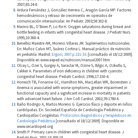
2007;65:24-8.
Ardura Fernández J, González Herrera C, Aragón García MP. Factores
hemodinámicos y retraso de crecimiento en operados de
comunicación interauricular. An Pediatr. 2003;58:302-8.
Marino BL, O’Brien P, Lo Re H. Oxygen saturations during breast and
bottle feeding in infants with congenital heart disease. J Pediatr Nurs.
1995;10:360-4.
Beneítez Maestre AM, Moreno Villares JM. Suplementos nutricionales.
En: Muñoz Calvo MT, Suárez Cortina L. Manual práctico de nutrición
en pediatría. Madrid:
Ergon; 2007.p.221-33
. [consultado el 18/12/2009].
Disponible en www.aeped.es/nutricion/manual2007.htm
Olcay L, Ozer S, Gurgey A, Saraclar M, Ozme S, Bilgic A, Ozkutlu S,
Celiker A. Parameters of iron deficiency in children with cyanotic
congenital heart disease. Pediatr Cardiol. 1996;17:150-4.
Horwich TB, Fonarow GC, Hamilton MA, MacLellan WR, Borenstein J.
Anemia is associated with worse symptoms, greater impairment in
functional capacity and a significant increase in mortality in patients
with advanced heart failure. J Am Coll Cardiol. 2002;39:1780-6.
Baño Rodrigo A, Martos Moreno G. Ejercicio físico y deporte en niños
cardiópatas. En: Sociedad Española de Cardiología Pediátrica y
Cardiopatías Congénitas.
Protocolos diagnósticos y terapéuticos en
Cardiología Pediátrica
[consultado el 18/12/2009]. Disponible en
www.secardioped.org
Smith P. Primary care in children with congenital heart disease. J
Pediatr Nurs. 2001;16:308-19.