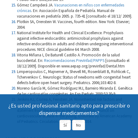
Gómez Campderá JA.
Vacunaciones en niños con enfermedades
crónicas
. En: Asociación Española de Pediatría. Manual de
vacunaciones en pediatría 2005. p. 735-41 [consultado el 18/12/ 2009].
Plotkin SA, Orenstein W. Vaccines, fourth edition. New York: Elsevier;
2004.
National Institute for Health and Clinical Excellence. Prophylaxis
against infective endocarditis: antimicrobial prophylaxis against
infective endocarditis in adults and children undergoing interventional
procedures. NICE clinical guideline 64. March 2008.
Vitoria Miñana I, De Baturell Castillo A. Promoción de la salud
bucodental. En:
Recomendaciones PrevInfad/PAPPS
[consultado el
18/12/2009]. Disponible en www.aepap.org/previnfad/Dental.htm
Limperopoulos C, Majnemer A, Shevell MI, Rosenblatt B, Rohlicek C,
Tchervenkov C. Neurologic Status of newborns with congenital heart
defects before open heart surgery. Pediatrics. 2006;103:402-8.
Moreno García M, Gómez Rodríguez MJ, Barreiro Miranda E. Genética
de las cardiopatías congénitas. An Esp Pediatr. 2000;53:30-9.
Jenkins KJ, Correa A, Feinstein JA. Noninherited risk factors and
¿Es usted profesional sanitario apto para prescribir o
congenital cardiovascular defects: current knowledge. A scientific
statement from the American Heart Association council on
dispensar medicamentos?
cardiovascular disease in the young. Endorsed by American Academy
of Pediatrics. Circulation. 2007;115:2995-3014.
Sí
No