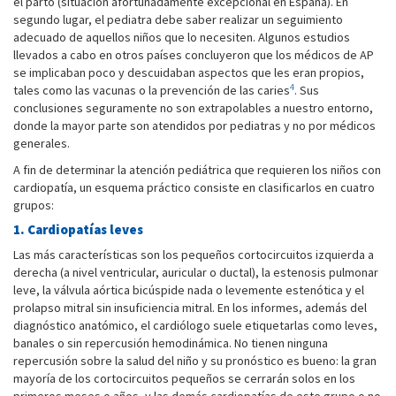
el parto (situación afortunadamente excepcional en España). En
segundo lugar, el pediatra debe saber realizar un seguimiento
adecuado de aquellos niños que lo necesiten. Algunos estudios
llevados a cabo en otros países concluyeron que los médicos de AP
se implicaban poco y descuidaban aspectos que les eran propios,
4
tales como las vacunas o la prevención de las caries
. Sus
conclusiones seguramente no son extrapolables a nuestro entorno,
donde la mayor parte son atendidos por pediatras y no por médicos
generales.
A fin de determinar la atención pediátrica que requieren los niños con
cardiopatía, un esquema práctico consiste en clasificarlos en cuatro
grupos:
1. Cardiopatías leves
Las más características son los pequeños cortocircuitos izquierda a
derecha (a nivel ventricular, auricular o ductal), la estenosis pulmonar
leve, la válvula aórtica bicúspide nada o levemente estenótica y el
prolapso mitral sin insuficiencia mitral. En los informes, además del
diagnóstico anatómico, el cardiólogo suele etiquetarlas como leves,
banales o sin repercusión hemodinámica. No tienen ninguna
repercusión sobre la salud del niño y su pronóstico es bueno: la gran
mayoría de los cortocircuitos pequeños se cerrarán solos en los