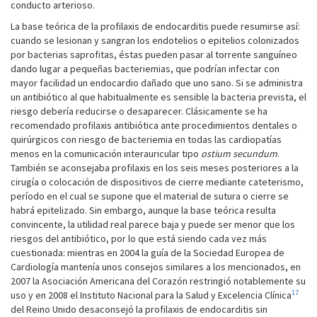
conducto arterioso.
La base teórica de la profilaxis de endocarditis puede resumirse así:
cuando se lesionan y sangran los endotelios o epitelios colonizados
por bacterias saprofitas, éstas pueden pasar al torrente sanguíneo
dando lugar a pequeñas bacteriemias, que podrían infectar con
mayor facilidad un endocardio dañado que uno sano. Si se administra
un antibiótico al que habitualmente es sensible la bacteria prevista, el
riesgo debería reducirse o desaparecer. Clásicamente se ha
recomendado profilaxis antibiótica ante procedimientos dentales o
quirúrgicos con riesgo de bacteriemia en todas las cardiopatías
menos en la comunicación interauricular tipo
ostium secundum
.
También se aconsejaba profilaxis en los seis meses posteriores a la
cirugía o colocación de dispositivos de cierre mediante cateterismo,
período en el cual se supone que el material de sutura o cierre se
habrá epitelizado. Sin embargo, aunque la base teórica resulta
convincente, la utilidad real parece baja y puede ser menor que los
riesgos del antibiótico, por lo que está siendo cada vez más
cuestionada: mientras en 2004 la guía de la Sociedad Europea de
Cardiología mantenía unos consejos similares a los mencionados, en
2007 la Asociación Americana del Corazón restringió notablemente su
17
uso y en 2008 el Instituto Nacional para la Salud y Excelencia Clínica
del Reino Unido desaconsejó la profilaxis de endocarditis sin