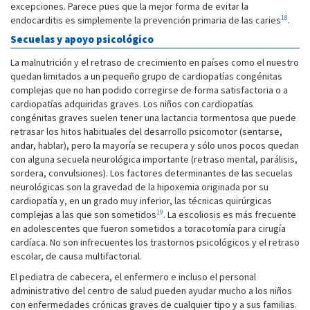
excepciones. Parece pues que la mejor forma de evitar la
18
endocarditis es simplemente la prevención primaria de las caries
.
Secuelas y apoyo psicológico
La malnutrición y el retraso de crecimiento en países como el nuestro
quedan limitados a un pequeño grupo de cardiopatías congénitas
complejas que no han podido corregirse de forma satisfactoria o a
cardiopatías adquiridas graves. Los niños con cardiopatías
congénitas graves suelen tener una lactancia tormentosa que puede
retrasar los hitos habituales del desarrollo psicomotor (sentarse,
andar, hablar), pero la mayoría se recupera y sólo unos pocos quedan
con alguna secuela neurológica importante (retraso mental, parálisis,
sordera, convulsiones). Los factores determinantes de las secuelas
neurológicas son la gravedad de la hipoxemia originada por su
cardiopatía y, en un grado muy inferior, las técnicas quirúrgicas
19
complejas a las que son sometidos
. La escoliosis es más frecuente
en adolescentes que fueron sometidos a toracotomía para cirugía
cardíaca. No son infrecuentes los trastornos psicológicos y el retraso
escolar, de causa multifactorial.
El pediatra de cabecera, el enfermero e incluso el personal
administrativo del centro de salud pueden ayudar mucho a los niños
con enfermedades crónicas graves de cualquier tipo y a sus familias.