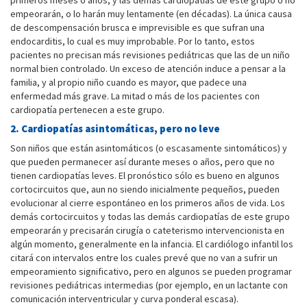
primeros meses o años, y las demás cardiopatías de este grupo o no
empeorarán, o lo harán muy lentamente (en décadas). La única causa
de descompensación brusca e imprevisible es que sufran una
endocarditis, lo cual es muy improbable. Por lo tanto, estos
pacientes no precisan más revisiones pediátricas que las de un niño
normal bien controlado. Un exceso de atención induce a pensar a la
familia, y al propio niño cuando es mayor, que padece una
enfermedad más grave. La mitad o más de los pacientes con
cardiopatía pertenecen a este grupo.
2. Cardiopatías asintomáticas, pero no leve
Son niños que están asintomáticos (o escasamente sintomáticos) y
que pueden permanecer así durante meses o años, pero que no
tienen cardiopatías leves. El pronóstico sólo es bueno en algunos
cortocircuitos que, aun no siendo inicialmente pequeños, pueden
evolucionar al cierre espontáneo en los primeros años de vida. Los
demás cortocircuitos y todas las demás cardiopatías de este grupo
empeorarán y precisarán cirugía o cateterismo intervencionista en
algún momento, generalmente en la infancia. El cardiólogo infantil los
citará con intervalos entre los cuales prevé que no van a sufrir un
empeoramiento significativo, pero en algunos se pueden programar
revisiones pediátricas intermedias (por ejemplo, en un lactante con
comunicación interventricular y curva ponderal escasa).