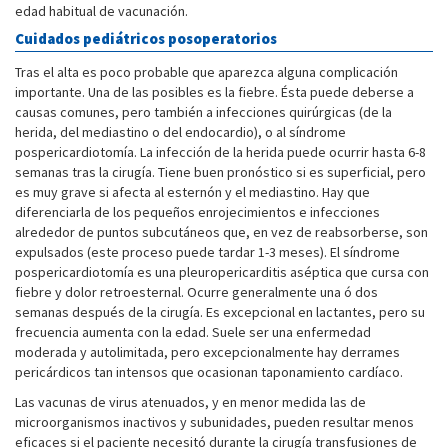
edad habitual de vacunación.
Cuidados pediátricos posoperatorios
Tras el alta es poco probable que aparezca alguna complicación
importante. Una de las posibles es la fiebre. Ésta puede deberse a
causas comunes, pero también a infecciones quirúrgicas (de la
herida, del mediastino o del endocardio), o al síndrome
pospericardiotomía. La infección de la herida puede ocurrir hasta 6-8
semanas tras la cirugía. Tiene buen pronóstico si es superficial, pero
es muy grave si afecta al esternón y el mediastino. Hay que
diferenciarla de los pequeños enrojecimientos e infecciones
alrededor de puntos subcutáneos que, en vez de reabsorberse, son
expulsados (este proceso puede tardar 1-3 meses). El síndrome
pospericardiotomía es una pleuropericarditis aséptica que cursa con
fiebre y dolor retroesternal. Ocurre generalmente una ó dos
semanas después de la cirugía. Es excepcional en lactantes, pero su
frecuencia aumenta con la edad. Suele ser una enfermedad
moderada y autolimitada, pero excepcionalmente hay derrames
pericárdicos tan intensos que ocasionan taponamiento cardíaco.
Las vacunas de virus atenuados, y en menor medida las de
microorganismos inactivos y subunidades, pueden resultar menos
eficaces si el paciente necesitó durante la cirugía transfusiones de