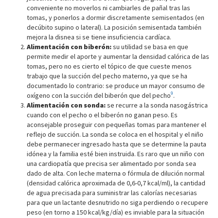
conveniente no moverlos ni cambiarles de pañal tras las
tomas, y ponerlos a dormir discretamente semisentados (en
decúbito supino o lateral). La posición semisentada también
mejora la disnea si se tiene insuficiencia cardíaca.
Alimentación con biberón:
su utilidad se basa en que
permite medir el aporte y aumentar la densidad calórica de las
tomas, pero no es cierto el tópico de que cueste menos
trabajo que la succión del pecho materno, ya que se ha
documentado lo contrario: se produce un mayor consumo de
9
oxígeno con la succión del biberón que del pecho
.
Alimentación con sonda:
se recurre a la sonda nasogástrica
cuando con el pecho o el biberón no ganan peso. Es
aconsejable proseguir con pequeñas tomas para mantener el
reflejo de succión. La sonda se coloca en el hospital y el niño
debe permanecer ingresado hasta que se determine la pauta
idónea y la familia esté bien instruida. Es raro que un niño con
una cardiopatía que precisa ser alimentado por sonda sea
dado de alta. Con leche materna o fórmula de dilución normal
(densidad calórica aproximada de 0,6-0,7 kcal/ml), la cantidad
de agua precisada para suministrar las calorías necesarias
para que un lactante desnutrido no siga perdiendo o recupere
peso (en torno a 150 kcal/kg/día) es inviable para la situación