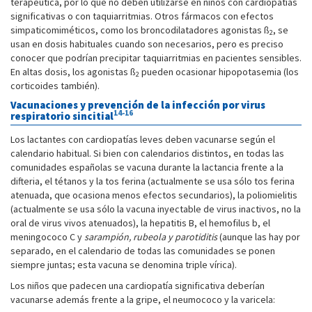
terapéutica, por lo que no deben utilizarse en niños con cardiopatías
significativas o con taquiarritmias. Otros fármacos con efectos
simpaticomiméticos, como los broncodilatadores agonistas ß
, se
2
usan en dosis habituales cuando son necesarios, pero es preciso
conocer que podrían precipitar taquiarritmias en pacientes sensibles.
En altas dosis, los agonistas ß
pueden ocasionar hipopotasemia (los
2
corticoides también).
Vacunaciones y prevención de la infección por virus
14-16
respiratorio sincitial
Los lactantes con cardiopatías leves deben vacunarse según el
calendario habitual. Si bien con calendarios distintos, en todas las
comunidades españolas se vacuna durante la lactancia frente a la
difteria, el tétanos y la tos ferina (actualmente se usa sólo tos ferina
atenuada, que ocasiona menos efectos secundarios), la poliomielitis
(actualmente se usa sólo la vacuna inyectable de virus inactivos, no la
oral de virus vivos atenuados), la hepatitis B, el hemofilus b, el
meningococo C y
sarampión, rubeola y parotiditis
(aunque las hay por
separado, en el calendario de todas las comunidades se ponen
siempre juntas; esta vacuna se denomina triple vírica).
Los niños que padecen una cardiopatía significativa deberían
vacunarse además frente a la gripe, el neumococo y la varicela: