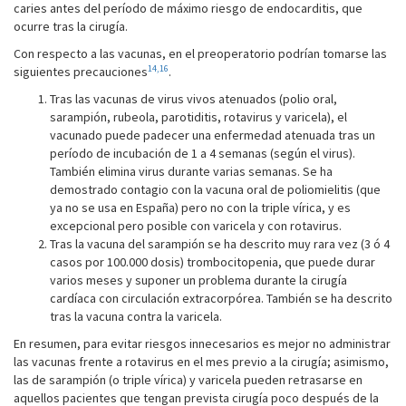
caries antes del período de máximo riesgo de endocarditis, que
ocurre tras la cirugía.
Con respecto a las vacunas, en el preoperatorio podrían tomarse las
14,16
siguientes precauciones
.
Tras las vacunas de virus vivos atenuados (polio oral,
sarampión, rubeola, parotiditis, rotavirus y varicela), el
vacunado puede padecer una enfermedad atenuada tras un
período de incubación de 1 a 4 semanas (según el virus).
También elimina virus durante varias semanas. Se ha
demostrado contagio con la vacuna oral de poliomielitis (que
ya no se usa en España) pero no con la triple vírica, y es
excepcional pero posible con varicela y con rotavirus.
Tras la vacuna del sarampión se ha descrito muy rara vez (3 ó 4
casos por 100.000 dosis) trombocitopenia, que puede durar
varios meses y suponer un problema durante la cirugía
cardíaca con circulación extracorpórea. También se ha descrito
tras la vacuna contra la varicela.
En resumen, para evitar riesgos innecesarios es mejor no administrar
las vacunas frente a rotavirus en el mes previo a la cirugía; asimismo,
las de sarampión (o triple vírica) y varicela pueden retrasarse en
aquellos pacientes que tengan prevista cirugía poco después de la