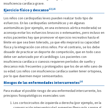
insuficiencia cardíaca grave.
13,14
Ejercicio físico y descanso
Los niños con cardiopatías leves pueden realizar todo tipo de
esfuerzos. En las cardiopatías sintomáticas y en algunas
asintomáticas (por ejemplo, en una estenosis aórtica moderada) se
aconseja evitar los esfuerzos bruscos o extenuantes, pero incluso en
estos pacientes hay que promover el ejercicio recreativo hasta el
límite en que sea bien tolerado, ya que ello mejorará su capacidad
física y la integración con otros niños. Por el contrario, se los debe
disuadir de practicar un deporte de competición, que en todo caso
debe ser autorizado por el cardiólogo. Los pacientes con
insuficiencia cardíaca o cianosis requieren períodos de sueño y
descanso más frecuentes y prolongados que los de un niño sano de
su edad. Los niños con insuficiencia cardíaca suelen tener ortopnea,
por lo que duermen mejor semisentados.
14
Riesgos de las enfermedades intercurrentes
Para evaluar el posible riesgo de una enfermedad intercurrente, los
principios fisiopatológicos esenciales son:
Los cortocircuitos de izquierda a derecha (por ejemplo, en la
comunicación interventricular) aumentan (llega más sangre al