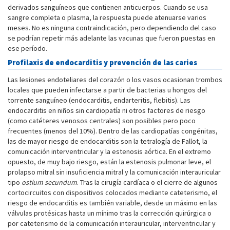
derivados sanguíneos que contienen anticuerpos. Cuando se usa
sangre completa o plasma, la respuesta puede atenuarse varios
meses. No es ninguna contraindicación, pero dependiendo del caso
se podrían repetir más adelante las vacunas que fueron puestas en
ese período.
Profilaxis de endocarditis y prevención de las caries
Las lesiones endoteliares del corazón o los vasos ocasionan trombos
locales que pueden infectarse a partir de bacterias u hongos del
torrente sanguíneo (endocarditis, endarteritis, flebitis). Las
endocarditis en niños sin cardiopatía ni otros factores de riesgo
(como catéteres venosos centrales) son posibles pero poco
frecuentes (menos del 10%). Dentro de las cardiopatías congénitas,
las de mayor riesgo de endocarditis son la tetralogía de Fallot, la
comunicación interventricular y la estenosis aórtica. En el extremo
opuesto, de muy bajo riesgo, están la estenosis pulmonar leve, el
prolapso mitral sin insuficiencia mitral y la comunicación interauricular
tipo
ostium secundum
. Tras la cirugía cardíaca o el cierre de algunos
cortocircuitos con dispositivos colocados mediante cateterismo, el
riesgo de endocarditis es también variable, desde un máximo en las
válvulas protésicas hasta un mínimo tras la corrección quirúrgica o
por cateterismo de la comunicación interauricular, interventricular y