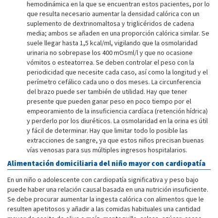
hemodinámica en la que se encuentran estos pacientes, por lo
que resulta necesario aumentar la densidad calórica con un
suplemento de dextrinomaltosa y triglicéridos de cadena
media; ambos se añaden en una proporción calórica similar. Se
suele llegar hasta 1,5 kcal/ml, vigilando que la osmolaridad
urinaria no sobrepase los 400 mOsml/l y que no ocasione
vómitos o esteatorrea. Se deben controlar el peso con la
periodicidad que necesite cada caso, así como la longitud y el
perímetro cefálico cada uno o dos meses. La circunferencia
del brazo puede ser también de utilidad. Hay que tener
presente que pueden ganar peso en poco tiempo por el
empeoramiento de la insuficiencia cardíaca (retención hídrica)
y perderlo por los diuréticos. La osmolaridad en la orina es útil
y fácil de determinar. Hay que limitar todo lo posible las
extracciones de sangre, ya que estos niños precisan buenas
vías venosas para sus múltiples ingresos hospitalarios.
Alimentación domiciliaria del niño mayor con cardiopatía
En un niño o adolescente con cardiopatía significativa y peso bajo
puede haber una relación causal basada en una nutrición insuficiente.
Se debe procurar aumentar la ingesta calórica con alimentos que le
resulten apetitosos y añadir a las comidas habituales una cantidad