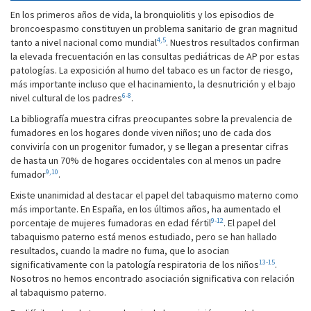
En los primeros años de vida, la bronquiolitis y los episodios de
broncoespasmo constituyen un problema sanitario de gran magnitud
4,5
tanto a nivel nacional como mundial
. Nuestros resultados confirman
la elevada frecuentación en las consultas pediátricas de AP por estas
patologías. La exposición al humo del tabaco es un factor de riesgo,
más importante incluso que el hacinamiento, la desnutrición y el bajo
6-8
nivel cultural de los padres
.
La bibliografía muestra cifras preocupantes sobre la prevalencia de
fumadores en los hogares donde viven niños; uno de cada dos
conviviría con un progenitor fumador, y se llegan a presentar cifras
de hasta un 70% de hogares occidentales con al menos un padre
9,10
fumador
.
Existe unanimidad al destacar el papel del tabaquismo materno como
más importante. En España, en los últimos años, ha aumentado el
9-12
porcentaje de mujeres fumadoras en edad fértil
. El papel del
tabaquismo paterno está menos estudiado, pero se han hallado
resultados, cuando la madre no fuma, que lo asocian
13-15
significativamente con la patología respiratoria de los niños
.
Nosotros no hemos encontrado asociación significativa con relación
al tabaquismo paterno.