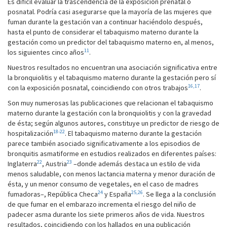
Es difícil evaluar la trascendencia de la exposición prenatal o
posnatal. Podría casi asegurarse que la mayoría de las mujeres que
fuman durante la gestación van a continuar haciéndolo después,
hasta el punto de considerar el tabaquismo materno durante la
gestación como un predictor del tabaquismo materno en, al menos,
11
los siguientes cinco años
.
Nuestros resultados no encuentran una asociación significativa entre
la bronquiolitis y el tabaquismo materno durante la gestación pero sí
16,17
con la exposición posnatal, coincidiendo con otros trabajos
.
Son muy numerosas las publicaciones que relacionan el tabaquismo
materno durante la gestación con la bronquiolitis y con la gravedad
de ésta; según algunos autores, constituye un predictor de riesgo de
18-22
hospitalización
. El tabaquismo materno durante la gestación
parece también asociado significativamente a los episodios de
bronquitis asmatiforme en estudios realizados en diferentes países:
22
23
Inglaterra
, Austria
–donde además destaca un estilo de vida
menos saludable, con menos lactancia materna y menor duración de
ésta, y un menor consumo de vegetales, en el caso de madres
24
25,26
fumadoras–, República Checa
y España
. Se llega a la conclusión
de que fumar en el embarazo incrementa el riesgo del niño de
padecer asma durante los siete primeros años de vida. Nuestros
resultados, coincidiendo con los hallados en una publicación