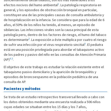
suficientemente desarrollados, son los más vulnerables a los
1
efectos nocivos del humo ambiental
. La patología respiratoria en
general, y los episodios de obstrucción bronquial en particular,
constituyen una de las principales causas de consulta ambulatoria y
de hospitalización en la infancia. Se considera que para la edad de 6
años, el 50% de los niños ha tenido, al menos, un episodio de
sibilancias. Las infecciones virales son la causa principal de esta
patología pero, dentro de los factores de riesgo, el humo del tabaco
2
es determinante
. La exposición a éste multiplica por cuatro el riesgo
3
de sufrir una infección por el virus respiratorio sincitial
. El pediatra
está en una posición privilegiada para abordar el tabaquismo activo
de los padres y pasivo del niño en las consultas de Atención Primaria
4,5
(AP)
.
El objetivo de este trabajo es estudiar la relación existente entre el
tabaquismo pasivo domiciliario y la aparición de bronquiolitis y
episodios de broncoespasmo en la población pediátrica de una
consulta de AP.
Pacientes y métodos
Se trata de un estudio retrospectivo transversal llevado a cabo con
los datos obtenidos mediante una encuesta realizada a 506 niños
cuyas edades se situaban entre los 15 días y los 7 años,