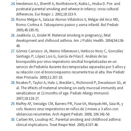
Henderson AJ, Sherriff A, Northstone K, Kukla L, Hruba D. Pre- and
postnatal parental smoking and wheeze in infancy: cross cultural
differences. Eur Respir J. 2001;18:323-9.
Romo Melgar A, Salazar Alonso-Villalobos V, Melgar del Arco MD,
Romo Cortina A. Tabaquismo pasivo y asma infantil. Bol Pediatr.
2005;45:185-91.
Jaakkola JJ, Gissler M. Maternal smoking in pregnancy, fetal
development and chilhood asthma. Am J Public Health. 2004;94:136-
40.
Gómez Carrasco JA, Merino Villeneuve I, Herbozo Nory C, González
Santiago P, López Lois G, García de Frías E. Análisis de las
bronquiolitis por virus respiratorio sincitial hospitalizadas en un
servicio de Pediatría durante dos temporadas separadas por 5 años y
su relación con el broncoespasmo recurrente tras el alta. Rev Pediatr
Aten Primaría. 2009;11:207-18.
Noakes P, Taylor A, Hale J, Breckler L, Richmond P, Devadason SG, et
al. The effects of maternal smoking on early mucosal immunity and
sensitization at 12 months of age. Pediatr Allergy Immunol.
2007;18:118-27.
Maffey AF, Venialgo CM, Barrero PR, Fuse VA, Marqués MA, Saia M, y
cols. Nuevos virus respiratorios en niños de 2 meses a 3 años con
sibilancias recurrentes. Arch Argent Pediatr. 2008; 106:341-50.
Carlsen KH, Loudrup KC. Parental smoking and childhood asthma:
clinical implications. Treat Respir Med. 2005;4:337-46.