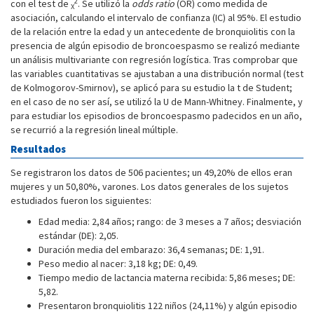
2
con el test de
. Se utilizó la
odds ratio
(OR) como medida de
X
asociación, calculando el intervalo de confianza (IC) al 95%. El estudio
de la relación entre la edad y un antecedente de bronquiolitis con la
presencia de algún episodio de broncoespasmo se realizó mediante
un análisis multivariante con regresión logística. Tras comprobar que
las variables cuantitativas se ajustaban a una distribución normal (test
de Kolmogorov-Smirnov), se aplicó para su estudio la t de Student;
en el caso de no ser así, se utilizó la U de Mann-Whitney. Finalmente, y
para estudiar los episodios de broncoespasmo padecidos en un año,
se recurrió a la regresión lineal múltiple.
Resultados
Se registraron los datos de 506 pacientes; un 49,20% de ellos eran
mujeres y un 50,80%, varones. Los datos generales de los sujetos
estudiados fueron los siguientes:
Edad media: 2,84 años; rango: de 3 meses a 7 años; desviación
estándar (DE): 2,05.
Duración media del embarazo: 36,4 semanas; DE: 1,91.
Peso medio al nacer: 3,18 kg; DE: 0,49.
Tiempo medio de lactancia materna recibida: 5,86 meses; DE:
5,82.
Presentaron bronquiolitis 122 niños (24,11%) y algún episodio