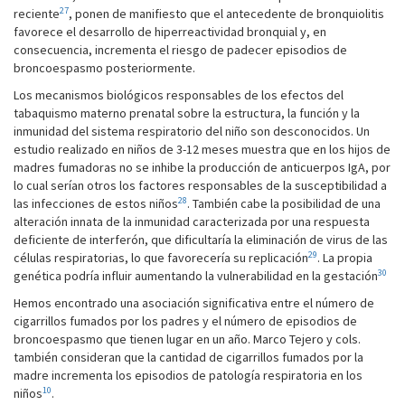
27
reciente
, ponen de manifiesto que el antecedente de bronquiolitis
favorece el desarrollo de hiperreactividad bronquial y, en
consecuencia, incrementa el riesgo de padecer episodios de
broncoespasmo posteriormente.
Los mecanismos biológicos responsables de los efectos del
tabaquismo materno prenatal sobre la estructura, la función y la
inmunidad del sistema respiratorio del niño son desconocidos. Un
estudio realizado en niños de 3-12 meses muestra que en los hijos de
madres fumadoras no se inhibe la producción de anticuerpos IgA, por
lo cual serían otros los factores responsables de la susceptibilidad a
28
las infecciones de estos niños
. También cabe la posibilidad de una
alteración innata de la inmunidad caracterizada por una respuesta
deficiente de interferón, que dificultaría la eliminación de virus de las
29
células respiratorias, lo que favorecería su replicación
. La propia
30
genética podría influir aumentando la vulnerabilidad en la gestación
Hemos encontrado una asociación significativa entre el número de
cigarrillos fumados por los padres y el número de episodios de
broncoespasmo que tienen lugar en un año. Marco Tejero y cols.
también consideran que la cantidad de cigarrillos fumados por la
madre incrementa los episodios de patología respiratoria en los
10
niños
.