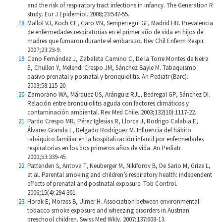
and the risk of respiratory tract infections in infancy. The Generation R
study. Eur J Epidemiol. 2008;23:547-55.
Mallol VJ, Koch CE, Caro VN, Sempertegui GF, Madrid HR. Prevalencia
de enfermedades respiratorias en el primer año de vida en hijos de
madres que fumaron durante el embarazo. Rev Chil Enferm Respir.
2007;23:23-9.
Cano Fernández J, Zabaleta Camino C, De la Torre Montes de Neira
E, Chullen Y, Melendi Crespo JM, Sánchez Bayle M. Tabaquismo
pasivo prenatal y posnatal y bronquiolitis. An Pediatr (Barc).
2003;58:115-20.
Zamorano WA, Márquez US, Aránguiz RJL, Bedregal GP, Sánchez DI.
Relación entre bronquiolitis aguda con factores climáticos y
contaminación ambiental. Rev Med Chile. 2003;132(10):1117-22.
Pardo Crespo MR, Pérez Iglesias R, Llorca J, Rodrigo Calabia E,
Álvarez Granda L, Delgado Rodríguez M. Influencia del hábito
tabáquico familiar en la hospitalización infantil por enfermedades
respiratorias en los dos primeros años de vida. An Pediatr.
2000;53:339-45.
Pattenden S, Antova T, Neuberger M, Nikiforov B, De Sario M, Grize L,
et al. Parental smoking and children’s respiratory health: independent
effects of prenatal and postnatal exposure. Tob Control.
2006;15(4):294-301.
Horak E, Morass B, Ulmer H. Association between environmental
tobacco smoke exposure and wheezing disorders in Austrian
preschool children. Swiss Med Wkly. 2007;137:608-13.