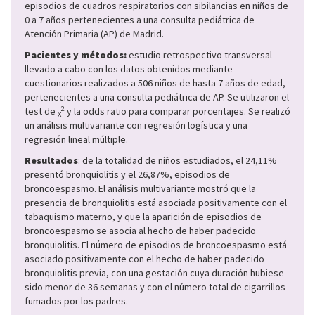
episodios de cuadros respiratorios con sibilancias en niños de
0 a 7 años pertenecientes a una consulta pediátrica de
Atención Primaria (AP) de Madrid.
Pacientes y métodos:
estudio retrospectivo transversal
llevado a cabo con los datos obtenidos mediante
cuestionarios realizados a 506 niños de hasta 7 años de edad,
pertenecientes a una consulta pediátrica de AP. Se utilizaron el
2
test de
y la odds ratio para comparar porcentajes. Se realizó
X
un análisis multivariante con regresión logística y una
regresión lineal múltiple.
Resultados
: de la totalidad de niños estudiados, el 24,11%
presentó bronquiolitis y el 26,87%, episodios de
broncoespasmo. El análisis multivariante mostró que la
presencia de bronquiolitis está asociada positivamente con el
tabaquismo materno, y que la aparición de episodios de
broncoespasmo se asocia al hecho de haber padecido
bronquiolitis. El número de episodios de broncoespasmo está
asociado positivamente con el hecho de haber padecido
bronquiolitis previa, con una gestación cuya duración hubiese
sido menor de 36 semanas y con el número total de cigarrillos
fumados por los padres.