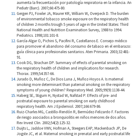
aumenta la frecuentación por patología respiratoria en la infancia. An
Pediatr (Barc). 2007;66:475-80.
Gergen PJ, Fowler JA, Maurer KR, William W, Overpeck D. The burden
of environmental tobacco smoke exposure on the respiratory health
of children 2 months trough 5 years of age in the United States: Third
National Health and Nutrition Examination Survey, 1988 to 1994.
Pediatrics. 1998;101:101-8.
García-Algar O, Pichini S, Pacifini R, Castellanos E. Consejo médico
para promover el abandono del consumo de tabaco en el embarazo:
guía clínica para profesionales sanitarios. Aten Primaria. 2003;32:481-
91.
Cook DG, Strachan DP. Summary of effects of parental smoking on
the respiratory health of children and implications for research.
Thorax. 1999;54:357-66.
Jurado D, Muñoz C, De Dios Luna J, Muñoz-Hoyos A. Is maternal
smoking more determinant than paternal smoking on the respiratory
symptoms of young children? Respiratory Med. 2005;99(9):1138-44.
Haberg SE, Stigum H, Nystad W, Nafstad P. Effects of pre- and
postnatal exposure to parental smoking on early childhood
respiratory health. Am J Epidemiol. 2007;166:679-86.
Ruiz-Charles MG, Castillo-Rendón R, Bermúdez-Felizardo F. Factores
de riesgo asociados a bronquiolitis en niños menores de dos años.
Rev Invest Clin. 2002;54(2):125-32.
Duijts L, Jaddoe VWV, Hofman A, Steegers EAP, Mackenbach JP, De
Jogste JC, et al. Maternal smoking in prenatal and early postnatal life