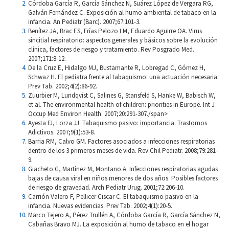
Córdoba García R, García Sánchez N, Suárez López de Vergara RG,
Galván Fernández C. Exposición al humo ambiental de tabaco en la
infancia. An Pediatr (Barc). 2007;67:101-3.
Benítez JA, Brac ES, Frías Pelozo LM, Eduardo Aguirre OA. Virus
sincitial respiratorio: aspectos generales y básicos sobre la evolución
clínica, factores de riesgo y tratamiento. Rev Posgrado Med.
2007;171:8-12.
De la Cruz E, Hidalgo MJ, Bustamante R, Lobregad C, Gómez H,
Schwaz H. El pediatra frente al tabaquismo: una actuación necesaria.
Prev Tab. 2002;4(2):86-92.
Zuurbier M, Lundqvist C, Salines G, Stansfeld S, Hanke W, Babisch W,
et al. The environmental health of children: priorities in Europe. Int J
Occup Med Environ Health. 2007;20:291-307./span>
Ayesta FJ, Lorza JJ. Tabaquismo pasivo: importancia. Trastornos
Adictivos. 2007;9(1):53-8.
Barria RM, Calvo GM. Factores asociados a infecciones respiratorias
dentro de los 3 primeros meses de vida. Rev Chil Pediatr. 2008;79:281-
9.
Giacheto G, Martínez M, Montano A. Infecciones respiratorias agudas
bajas de causa viral en niños menores de dos años. Posibles factores
de riesgo de gravedad. Arch Pediatr Urug. 2001;72:206-10.
Carrión Valero F, Pellicer Ciscar C. El tabaquismo pasivo en la
infancia. Nuevas evidencias. Prev Tab. 2002;4(1):20-5.
Marco Tejero A, Pérez Trullén A, Córdoba García R, García Sánchez N,
Cabañas Bravo MJ. La exposición al humo de tabaco en el hogar