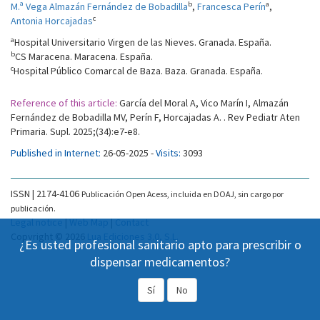
b
a
M.ª Vega Almazán Fernández de Bobadilla
,
Francesca Perín
,
c
Antonia Horcajadas
a
Hospital Universitario Virgen de las Nieves. Granada. España.
b
CS Maracena. Maracena. España.
c
Hospital Público Comarcal de Baza. Baza. Granada. España.
Reference of this article:
García del Moral A, Vico Marín I, Almazán
Fernández de Bobadilla MV, Perín F, Horcajadas A. . Rev Pediatr Aten
Primaria. Supl. 2025;(34):e7-e8.
Published in Internet:
26-05-2025 -
Visits:
3093
ISSN | 2174-4106
Publicación Open Acess, incluida en DOAJ, sin cargo por
publicación.
Legal notice
|
Web Map
|
Contact
Copyright © 2026
Lua Ediciones 3.0, S.L.
¿Es usted profesional sanitario apto para prescribir o
dispensar medicamentos?
Sí
No