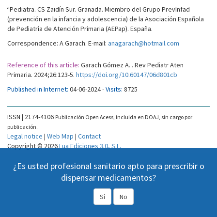
a
Pediatra. CS Zaidín Sur. Granada. Miembro del Grupo PrevInfad
(prevención en la infancia y adolescencia) de la Asociación Española
de Pediatría de Atención Primaria (AEPap). España.
Correspondence: A Garach. E-mail:
anagarach@hotmail.com
Reference of this article:
Garach Gómez A. . Rev Pediatr Aten
Primaria. 2024;26:123-5.
https://doi.org/10.60147/06d801cb
Published in Internet:
04-06-2024 -
Visits:
8725
ISSN | 2174-4106
Publicación Open Acess, incluida en DOAJ, sin cargo por
publicación.
Legal notice
|
Web Map
|
Contact
Copyright © 2026
Lua Ediciones 3.0, S.L.
¿Es usted profesional sanitario apto para prescribir o
dispensar medicamentos?
Sí
No