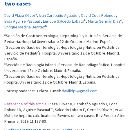
two cases
a
b
c
David Plaza Oliver
,
Iván Carabaño Aguado
,
David Coca Robinot
,
c
b
d
Elisa Aguirre Pascual
,
Enrique Salcedo Lobato
,
Marta Germán Díaz
,
b
Enrique Medina Benítez
a
Sección de Gastroenterología, Hepatología y Nutrición. Servicio de
Pediatría. Hospital Universitario 12 de Octubre. Madrid. España.
b
Sección de Gastroenterología, Hepatología y Nutrición Pediátrica.
Servicio de Pediatría. Hospital Universitario 12 de Octubre. Madrid.
España.
c
Sección de Radiología Infantil. Servicio de Radiodiagnóstico. Hospital
Universitario 12 de Octubre. Madrid. España.
d
Sección de Gastroenterología, Hepatología y Nutrición Pediátrica.
Hospital Universitario 12 de Octubre. Madrid. España.
Correspondence: D Plaza. E-mail:
daviiidpl@gmail.com
Reference of this article:
Plaza Oliver D, Carabaño Aguado I, Coca
Robinot D, Aguirre Pascual E, Salcedo Lobato E, Germán Díaz M,
et al
.
Multiple hepatic calcifications. Review on two cases. Rev Pediatr Aten
Primaria. 2019;21:187-90.