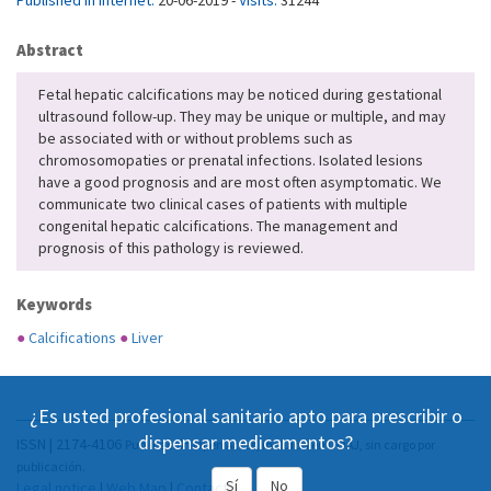
Published in Internet:
20-06-2019 -
Visits:
31244
Abstract
Fetal hepatic calcifications may be noticed during gestational
ultrasound follow-up. They may be unique or multiple, and may
be associated with or without problems such as
chromosomopaties or prenatal infections. Isolated lesions
have a good prognosis and are most often asymptomatic. We
communicate two clinical cases of patients with multiple
congenital hepatic calcifications. The management and
prognosis of this pathology is reviewed.
Keywords
●
Calcifications
●
Liver
¿Es usted profesional sanitario apto para prescribir o
dispensar medicamentos?
ISSN | 2174-4106
Publicación Open Acess, incluida en DOAJ, sin cargo por
publicación.
Sí
No
Legal notice
|
Web Map
|
Contact