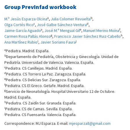
Group PrevInfad workbook
a
b
M.ª Jesús Esparza Olcina
,
Julia Colomer Revuelta
,
c
d
Olga Cortés Rico
,
José Galbe Sánchez-Ventura
,
a
e
f
Jaime García Aguado
,
José M.ª Mengual Gil
,
Manuel Merino Moína
,
g
h
Carmen Rosa Pallás Alonso
,
Francisco Javier Sánchez Ruiz-Cabello
,
i
j
Ana Martínez Rubio
,
Javier Soriano Faura
a
Pediatra. Madrid. España.
b
Departamento de Pediatría, Obstetricia y Ginecología. Unidad de
Pediatría. Universidad de Valencia. Valencia. España.
c
Pediatra. CS Canillejas. Madrid. España.
d
Pediatra. CS Torrero La Paz. Zaragoza. España.
e
Pediatra. CS Delicias Sur. Zaragoza. España.
f
Pediatra. CS El Greco. Getafe. Madrid. España.
g
Servicio de Neonatología. Hospital Universitario 12 de Octubre.
Madrid. España.
h
Pediatra. CS Zaidín Sur. Granada. España.
i
Pediatra. CS de Camas. Sevilla. España.
j
Pediatra. CS Fuensanta. Valencia. España.
Correspondence: MJ Esparza. E-mail:
mjesparza8@gmail.com