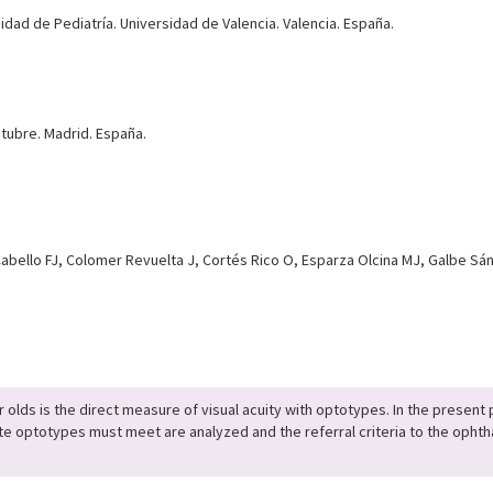
dad de Pediatría. Universidad de Valencia. Valencia. España.
ctubre. Madrid. España.
abello FJ, Colomer Revuelta J, Cortés Rico O, Esparza Olcina MJ, Galbe Sá
r olds is the direct measure of visual acuity with optotypes. In the presen
e optotypes must meet are analyzed and the referral criteria to the opht