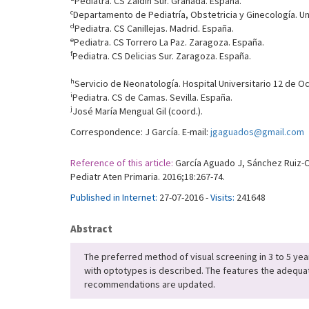
Pediatra. CS Zaidín Sur. Granada. España.
c
Departamento de Pediatría, Obstetricia y Ginecología. Uni
d
Pediatra. CS Canillejas. Madrid. España.
e
Pediatra. CS Torrero La Paz. Zaragoza. España.
f
Pediatra. CS Delicias Sur. Zaragoza. España.
h
Servicio de Neonatología. Hospital Universitario 12 de O
i
Pediatra. CS de Camas. Sevilla. España.
j
José María Mengual Gil (coord.).
Correspondence: J García. E-mail:
jgaguados@gmail.com
Reference of this article:
García Aguado J, Sánchez Ruiz-C
Pediatr Aten Primaria. 2016;18:267-74.
Published in Internet:
27-07-2016 -
Visits:
241648
Abstract
The preferred method of visual screening in 3 to 5 yea
with optotypes is described. The features the adequat
recommendations are updated.