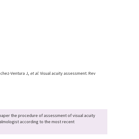
nchez-Ventura J,
et al
. Visual acuity assessment. Rev
t paper the procedure of assessment of visual acuity
halmologist according to the most recent