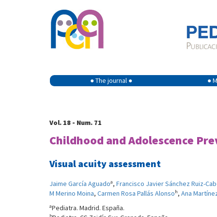
● The journal ●
● M
Vol. 18 - Num. 71
Childhood and Adolescence Pr
Visual acuity assessment
a
Jaime García Aguado
,
Francisco Javier Sánchez Ruiz-Cab
h
M Merino Moina
,
Carmen Rosa Pallás Alonso
,
Ana Martíne
a
Pediatra. Madrid. España.
b