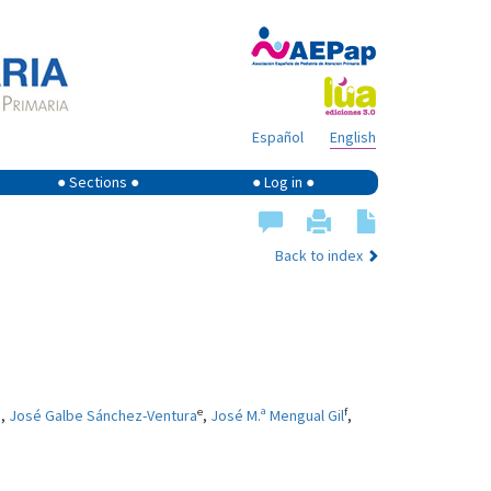
Español
English
● Sections ●
● Log in ●
Back to index
a
e
f
,
José Galbe Sánchez-Ventura
,
José M.ª Mengual Gil
,