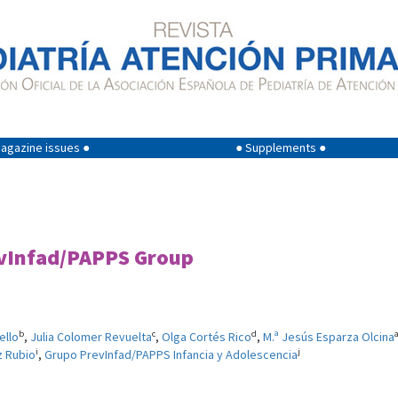
agazine issues ●
● Supplements ●
evInfad/PAPPS Group
b
c
d
ello
,
Julia Colomer Revuelta
,
Olga Cortés Rico
,
M.ª Jesús Esparza Olcina
i
j
z Rubio
,
Grupo PrevInfad/PAPPS Infancia y Adolescencia