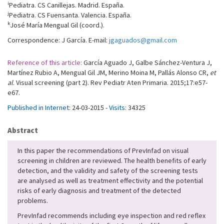
i
Pediatra. CS Canillejas. Madrid. España.
j
Pediatra. CS Fuensanta. Valencia. España.
k
José María Mengual Gil (coord.).
Correspondence: J García. E-mail:
jgaguados@gmail.com
Reference of this article:
García Aguado J, Galbe Sánchez-Ventura J,
Martínez Rubio A, Mengual Gil JM, Merino Moina M, Pallás Alonso CR,
et
al
. Visual screening (part 2). Rev Pediatr Aten Primaria. 2015;17:e57-
e67.
Published in Internet:
24-03-2015 -
Visits:
34325
Abstract
In this paper the recommendations of PrevInfad on visual
screening in children are reviewed. The health benefits of early
detection, and the validity and safety of the screening tests
are analysed as well as treatment effectivity and the potential
risks of early diagnosis and treatment of the detected
problems.
PrevInfad recommends including eye inspection and red reflex