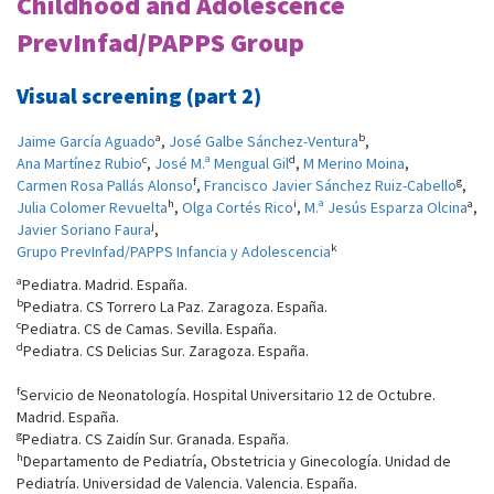
Childhood and Adolescence
PrevInfad/PAPPS Group
Visual screening (part 2)
a
b
Jaime García Aguado
,
José Galbe Sánchez-Ventura
,
c
d
Ana Martínez Rubio
,
José M.ª Mengual Gil
,
M Merino Moina
,
f
g
Carmen Rosa Pallás Alonso
,
Francisco Javier Sánchez Ruiz-Cabello
,
h
i
a
Julia Colomer Revuelta
,
Olga Cortés Rico
,
M.ª Jesús Esparza Olcina
,
j
Javier Soriano Faura
,
k
Grupo PrevInfad/PAPPS Infancia y Adolescencia
a
Pediatra. Madrid. España.
b
Pediatra. CS Torrero La Paz. Zaragoza. España.
c
Pediatra. CS de Camas. Sevilla. España.
d
Pediatra. CS Delicias Sur. Zaragoza. España.
f
Servicio de Neonatología. Hospital Universitario 12 de Octubre.
Madrid. España.
g
Pediatra. CS Zaidín Sur. Granada. España.
h
Departamento de Pediatría, Obstetricia y Ginecología. Unidad de
Pediatría. Universidad de Valencia. Valencia. España.