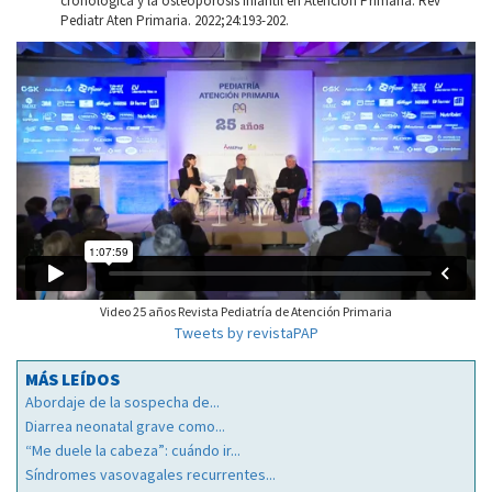
cronológica y la osteoporosis infantil en Atención Primaria. Rev
Pediatr Aten Primaria. 2022;24:193-202.
Video 25 años Revista Pediatría de Atención Primaria
Tweets by revistaPAP
MÁS LEÍDOS
Abordaje de la sospecha de...
Diarrea neonatal grave como...
“Me duele la cabeza”: cuándo ir...
Síndromes vasovagales recurrentes...