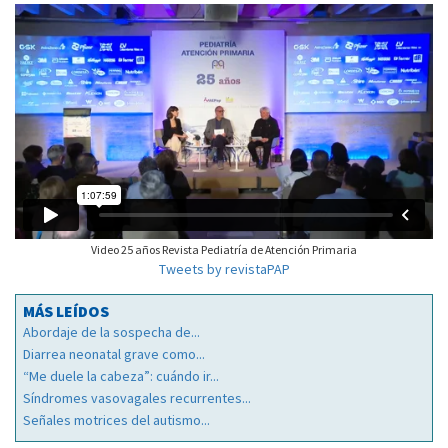
Video 25 años Revista Pediatría de Atención Primaria
Tweets by revistaPAP
MÁS LEÍDOS
Abordaje de la sospecha de...
Diarrea neonatal grave como...
“Me duele la cabeza”: cuándo ir...
Síndromes vasovagales recurrentes...
Señales motrices del autismo...