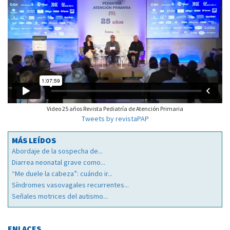
Video 25 años Revista Pediatría de Atención Primaria
Tweets by revistaPAP
MÁS LEÍDOS
Abordaje de la sospecha de...
Diarrea neonatal grave como...
“Me duele la cabeza”: cuándo ir...
Síndromes vasovagales recurrentes...
Señales motrices del autismo...
ENLACES