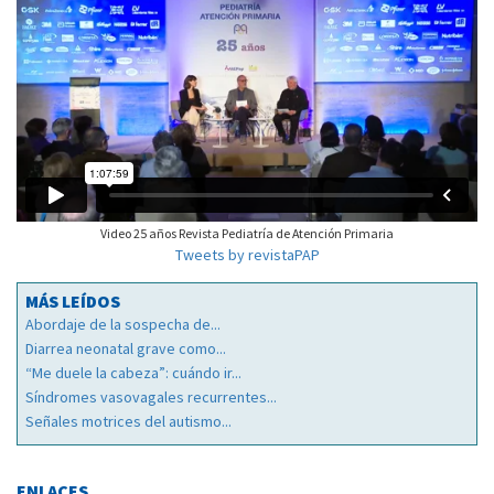
Video 25 años Revista Pediatría de Atención Primaria
Tweets by revistaPAP
MÁS LEÍDOS
Abordaje de la sospecha de...
Diarrea neonatal grave como...
“Me duele la cabeza”: cuándo ir...
Síndromes vasovagales recurrentes...
Señales motrices del autismo...
ENLACES