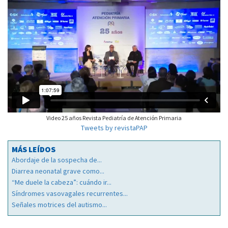
Video 25 años Revista Pediatría de Atención Primaria
Tweets by revistaPAP
MÁS LEÍDOS
Abordaje de la sospecha de...
Diarrea neonatal grave como...
“Me duele la cabeza”: cuándo ir...
Síndromes vasovagales recurrentes...
Señales motrices del autismo...