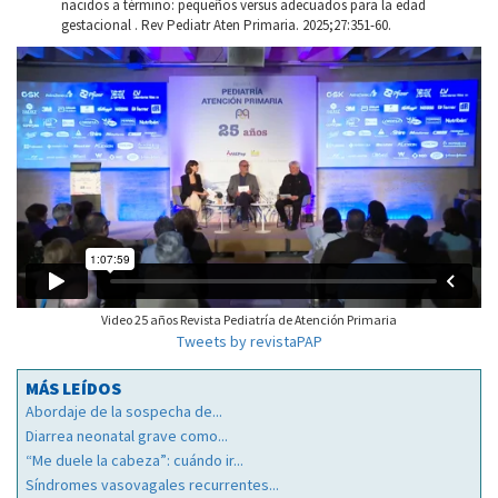
nacidos a término: pequeños versus adecuados para la edad
gestacional . Rev Pediatr Aten Primaria. 2025;27:351-60.
Video 25 años Revista Pediatría de Atención Primaria
Tweets by revistaPAP
MÁS LEÍDOS
Abordaje de la sospecha de...
Diarrea neonatal grave como...
“Me duele la cabeza”: cuándo ir...
Síndromes vasovagales recurrentes...