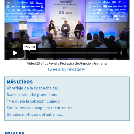
Video 25 años Revista Pediatría de Atención Primaria
Tweets by revistaPAP
MÁS LEÍDOS
Abordaje de la sospecha de...
Diarrea neonatal grave como...
“Me duele la cabeza”: cuándo ir...
Síndromes vasovagales recurrentes...
Señales motrices del autismo...
ENLACES