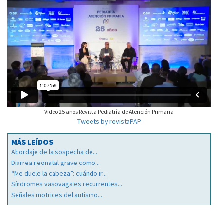
Video 25 años Revista Pediatría de Atención Primaria
Tweets by revistaPAP
MÁS LEÍDOS
Abordaje de la sospecha de...
Diarrea neonatal grave como...
“Me duele la cabeza”: cuándo ir...
Síndromes vasovagales recurrentes...
Señales motrices del autismo...