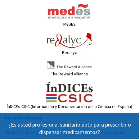
MEDES
Redalyc
The Reward Alliance
ÍnDICEs-CSIC (Información y Documentación de la Ciencia en España)
Ver más enlaces
¿Es usted profesional sanitario apto para prescribir o
dispensar medicamentos?
ISSN | 2174-4106
Publicación Open Acess, incluida en DOAJ, sin cargo por
publicación.