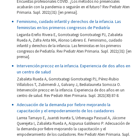
Encuestas profesionales COVID. ¿Los métodos no presenciales
acabarán con la pandemia o seguirán en el futuro? Rev Pediatr Aten
Primaria. Supl. 2022;(31): [en prensa].
Feminismo, cuidado infantil y derechos de la infancia. Las
feministas en los primeros congresos de Pediatría
Legarda-Ereño Rivera E, Gorrotxategi Gorrotxategi PJ, Zabaleta
Rueda A, Zafra Anta MA, Alonso Lebrero E. Feminismo, cuidado
infantil y derechos de la infancia. Las feministas en los primeros
congresos de Pediatría. Rev Pediatr Aten Primaria. Supl. 2022;(31): [en
prensa].
Intervención precoz en la infancia. Experiencia de dos años en
un centro de salud
Zabaleta Rueda A, Gorrotxategi Gorrotxategi PJ, Pérez-Rubio
Villalobos T, Zubimendi J, Galvany J, Bedialauneta Somoza O.
Intervención precoz en la infancia. Experiencia de dos años en un
centro de salud. Rev Pediatr Aten Primaria. Supl. 2021(30):87-8.
Adecuación de la demanda por fiebre mejorando la
capacitación y el empoderamiento de los cuidadores
Larrea Tamayo E, Juaristi Irureta S, Urberuaga Pascual A, Jácome
Querejeta I, Zabaleta Rueda A, Aizpurua Galdeano P. Adecuación de
la demanda por fiebre mejorando la capacitación y el
empoderamiento de los cuidadores. Rev Pediatr Aten Primaria. Supl.