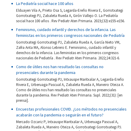
La Pediatría social hace 100 años
Elduayen Vila A, Prieto Osa S, Legarda-Ereño Rivera E, Gorrotxategi
Gorrotxategi PJ, Zabaleta Rueda A, Girón Vallejo O. La Pediatría
social hace 100 años . Rev Pediatr Aten Primaria. 2023;(32):e155-e156.
Feminismo, cuidado infantil y derechos de la infancia. Las
feministas en los primeros congresos nacionales de Pediatría
Gorrotxategi Gorrotxategi PJ, Zabaleta Rueda A, García Nieto VM,
Zafra Anta MA, Alonso Lebrero E. Feminismo, cuidado infantil y
derechos de la infancia. Las feministas en los primeros congresos
nacionales de Pediatría . Rev Pediatr Aten Primaria. 2022;24:321-6.
Como de útiles nos han resultado las consultas no
presenciales durante la pandemia
Gorrotxategi Gorrotxategi PJ, Intxauspe Maritxalar A, Legarda-Ereño
Rivera E, Urberuaga Pascual A, Zabaleta Rueda A, Maneiro Oteiza A.
Como de útiles nos han resultado las consultas no presenciales
durante la pandemia. Rev Pediatr Aten Primaria. Supl. 2022;(31): [en
prensa].
Encuestas profesionales COVID. ¿Los métodos no presenciales
acabarán con la pandemia o seguirán en el futuro?
Mercado Ozcariz P, Intxauspe Maritxalar A, Urberuaga Pascual A,
Zabaleta Rueda A, Maneiro Oteiza A, Gorrotxategi Gorrotxategi PJ.