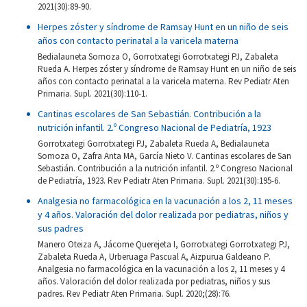
2021(30):89-90.
Herpes zóster y síndrome de Ramsay Hunt en un niño de seis
años con contacto perinatal a la varicela materna
Bedialauneta Somoza O, Gorrotxategi Gorrotxategi PJ, Zabaleta
Rueda A. Herpes zóster y síndrome de Ramsay Hunt en un niño de seis
años con contacto perinatal a la varicela materna. Rev Pediatr Aten
Primaria. Supl. 2021(30):110-1.
Cantinas escolares de San Sebastián. Contribución a la
nutrición infantil. 2.º Congreso Nacional de Pediatría, 1923
Gorrotxategi Gorrotxategi PJ, Zabaleta Rueda A, Bedialauneta
Somoza O, Zafra Anta MA, García Nieto V. Cantinas escolares de San
Sebastián. Contribución a la nutrición infantil. 2.º Congreso Nacional
de Pediatría, 1923. Rev Pediatr Aten Primaria. Supl. 2021(30):195-6.
Analgesia no farmacológica en la vacunación a los 2, 11 meses
y 4 años. Valoración del dolor realizada por pediatras, niños y
sus padres
Manero Oteiza A, Jácome Querejeta I, Gorrotxategi Gorrotxategi PJ,
Zabaleta Rueda A, Urberuaga Pascual A, Aizpurua Galdeano P.
Analgesia no farmacológica en la vacunación a los 2, 11 meses y 4
años. Valoración del dolor realizada por pediatras, niños y sus
padres. Rev Pediatr Aten Primaria. Supl. 2020;(28):76.