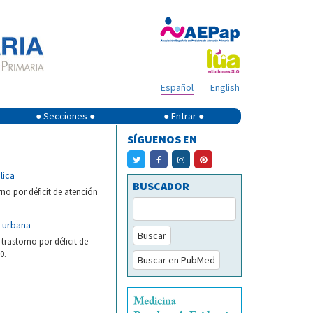
Español
English
● Secciones ●
● Entrar ●
SÍGUENOS EN
lica
BUSCADOR
no por déficit de atención
d urbana
Buscar
rastorno por déficit de
0.
Buscar en PubMed