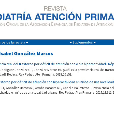
os de la revista ●
● Suplementos ●
 Isabel González Marcos
ncia real del trastorno por déficit de atención con o sin hiperactividad? Rép
odríguez González CT, González Marcos MI. ¿Cuál es la prevalencia real del trastor
idad? Réplica. Rev Pediatr Aten Primaria. 2018;20:e59.
astorno por déficit de atención con hiperactividad en niños de una localida
T, González Marcos MI, Arroba Basanta ML, Cabello Ballesteros L. Prevalencia del t
tividad en niños de una localidad urbana. Rev Pediatr Aten Primaria. 2017;19:311-2