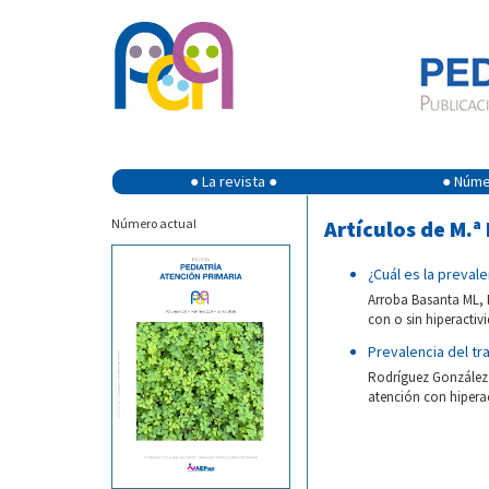
● La revista ●
● Númer
Número actual
Artículos de M.ª
¿Cuál es la prevale
Arroba Basanta ML, R
con o sin hiperactiv
Prevalencia del tr
Rodríguez González C
atención con hiperac