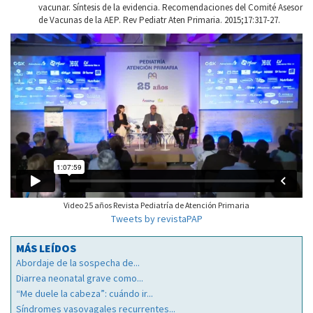
vacunar. Síntesis de la evidencia. Recomendaciones del Comité Asesor
de Vacunas de la AEP. Rev Pediatr Aten Primaria. 2015;17:317-27.
Video 25 años Revista Pediatría de Atención Primaria
Tweets by revistaPAP
MÁS LEÍDOS
Abordaje de la sospecha de...
Diarrea neonatal grave como...
“Me duele la cabeza”: cuándo ir...
Síndromes vasovagales recurrentes...