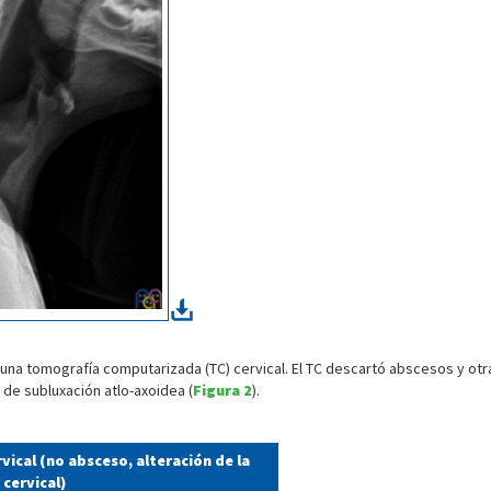
na tomografía computarizada (TC) cervical. El TC descartó abscesos y otras
 de subluxación atlo-axoidea (
Figura 2
).
vical (no absceso, alteración de la
 cervical)