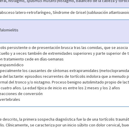
teral, nistagmo,
spasmus mutans
(nistagmo, balanceo de la cabeza y tortíco
s, absceso latero-retrofaríngeo, Síndrome de Grisel (subluxación atlantoaxo
alomielitis
olis persistente o de presentación brusca tras las comidas, que se asocia a
ello y a veces también de extremidades superiores y parte superior de tr
con tratamiento cede en días-semanas
is espasmódico
pecialmente los causantes de síntomas extrapiramidales (metoclopramid
na del lactante: episodios recurrentes de tortícolis indolora que a menudo 
ormal del tronco y/o nistagmo. Proceso benigno autolimitado propio de la
uatro años. La edad típica de inicio es entre los 2 meses y los 2 años
 reacciones de conversión
rvertebrales
te descrito, la primera sospecha diagnóstica fue la de una tortícolis traumát
s. Clínicamente, se caracteriza por un inicio súbito con dolor cervical, bu