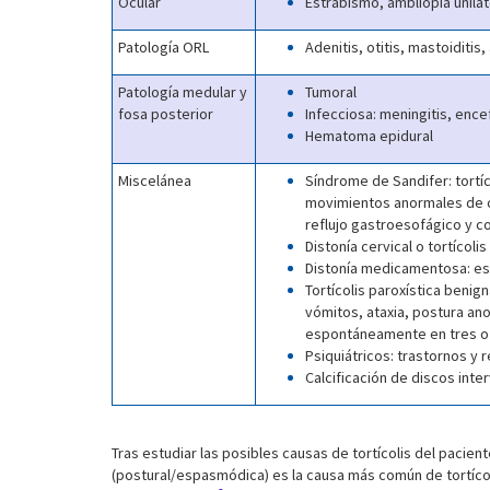
Ocular
Estrabismo, ambliopía unila
Patología ORL
Adenitis, otitis, mastoiditi
Patología medular y
Tumoral
fosa posterior
Infecciosa: meningitis, encef
Hematoma epidural
Miscelánea
Síndrome de Sandifer: tortíc
movimientos anormales de cu
reflujo gastroesofágico y 
Distonía cervical o tortícol
Distonía medicamentosa: es
Tortícolis paroxística benig
vómitos, ataxia, postura an
espontáneamente en tres o c
Psiquiátricos: trastornos y
Calcificación de discos inte
Tras estudiar las posibles causas de tortícolis del pacien
(postural/espasmódica) es la causa más común de tortícoli