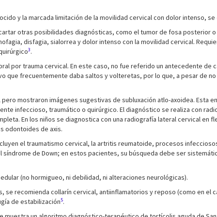
nocido y la marcada limitación de la movilidad cervical con dolor intenso, 
artar otras posibilidades diagnósticas, como el tumor de fosa posterior o
fagia, disfagia, sialorrea y dolor intenso con la movilidad cervical. Requie
3
quirúrgico
.
ral por trauma cervical. En este caso, no fue referido un antecedente de 
ctivo que frecuentemente daba saltos y volteretas, por lo que, a pesar de 
pero mostraron imágenes sugestivas de subluxación atlo-axoidea. Esta enti
ente infeccioso, traumático o quirúrgico. El diagnóstico se realiza con rad
pleta. En los niños se diagnostica con una radiografía lateral cervical en fl
is odontoides de axis.
incluyen el traumatismo cervical, la artritis reumatoide, procesos infeccio
da al síndrome de Down; en estos pacientes, su búsqueda debe ser sistemáti
ular (no hormigueo, ni debilidad, ni alteraciones neurológicas).
 se recomienda collarín cervical, antiinflamatorios y reposo (como en el ca
5
ugía de estabilización
.
 se muestra un algoritmo diagnóstico-terapéutico de tortícolis aguda de Sa