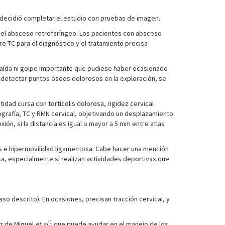
se decidió completar el estudio con pruebas de imagen.
 el absceso retrofaríngeo. Los pacientes con absceso
re TC para el diagnóstico y el tratamiento precisa
caída ni golpe importante que pudiese haber ocasionado
no detectar puntos óseos dolorosos en la exploración, se
dad cursa con tortícolis dolorosa, rigidez cervical
iografía, TC y RMN cervical, objetivando un desplazamiento
exión, si la distancia es igual o mayor a 5 mm entre atlas
sos e hipermovilidad ligamentosa. Cabe hacer una mención
ca, especialmente si realizan actividades deportivas que
so descrito). En ocasiones, precisan tracción cervical, y
1
nz de Miguel
et al
.
que puede ayudar en el manejo de los