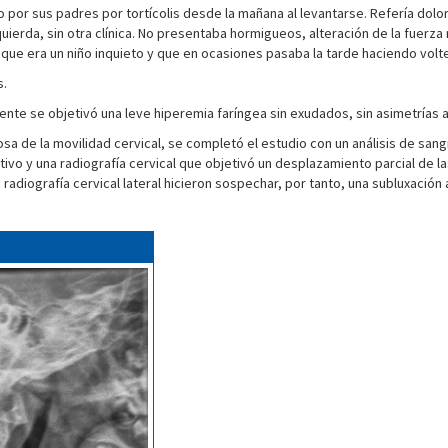
or sus padres por tortícolis desde la mañana al levantarse. Refería dolor i
ierda, sin otra clínica. No presentaba hormigueos, alteración de la fuerza n
 que era un niño inquieto y que en ocasiones pasaba la tarde haciendo volt
s.
lamente se objetivó una leve hiperemia faríngea sin exudados, sin asimetrías a
orosa de la movilidad cervical, se completó el estudio con un análisis de sa
o y una radiografía cervical que objetivó un desplazamiento parcial de las 
radiografía cervical lateral hicieron sospechar, por tanto, una subluxación 