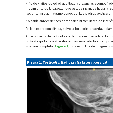
Niño de 4 años de edad que llega a urgencias acompañado p
movimiento de la cabeza, que estaba inclinada hacia la izqu
reciente, ni traumatismo conocido. Los padres explicaron
No había antecedentes personales ni familiares de interé
En la exploración clínica, salvo la tortícolis descrita, so
Ante la clínica de tortícolis con limitación marcada y dol
un test rápido de estreptococo en exudado faríngeo positiv
luxación completa (
Figura 1
). Los estudios de imagen con 
Figura 1. Tortícolis. Radiografía lateral cervical