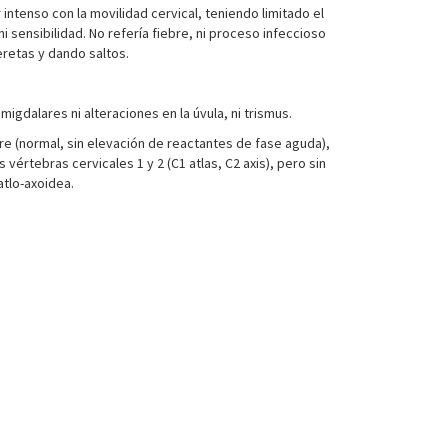
ntenso con la movilidad cervical, teniendo limitado el
i sensibilidad. No refería fiebre, ni proceso infeccioso
eretas y dando saltos.
migdalares ni alteraciones en la úvula, ni trismus.
ngre (normal, sin elevación de reactantes de fase aguda),
vértebras cervicales 1 y 2 (C1 atlas, C2 axis), pero sin
atlo-axoidea.