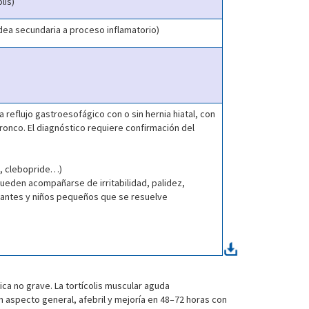
lis)
idea secundaria a proceso inflamatorio)
 reflujo gastroesofágico con o sin hernia hiatal, con
onco. El diagnóstico requiere confirmación del
a, clebopride…)
pueden acompañarse de irritabilidad, palidez,
ctantes y niños pequeños que se resuelve
ica no grave. La tortícolis muscular aguda
en aspecto general, afebril y mejoría en 48–72 horas con