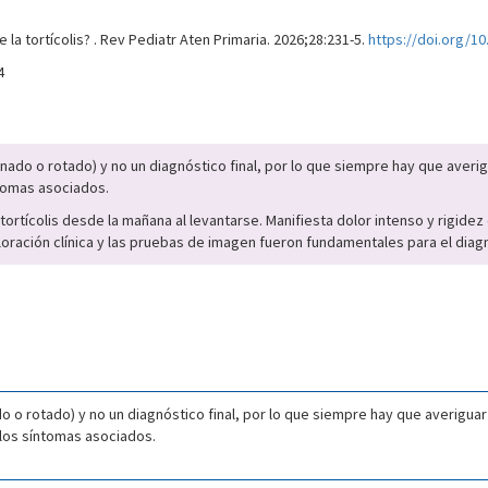
la tortícolis? . Rev Pediatr Aten Primaria. 2026;28:231-5.
https://doi.org/1
4
nclinado o rotado) y no un diagnóstico final, por lo que siempre hay que aver
íntomas asociados.
rtícolis desde la mañana al levantarse. Manifiesta dolor intenso y rigidez 
exploración clínica y las pruebas de imagen fueron fundamentales para el diag
inado o rotado) y no un diagnóstico final, por lo que siempre hay que averigu
 los síntomas asociados.