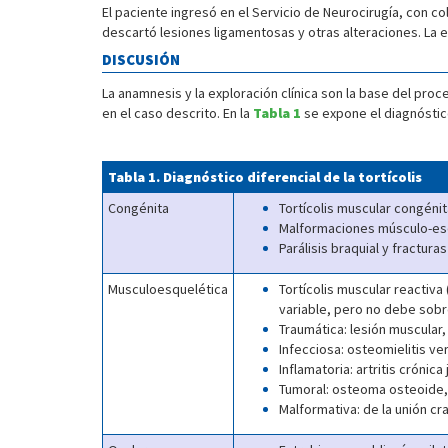
El paciente ingresó en el Servicio de Neurocirugía, con co
descartó lesiones ligamentosas y otras alteraciones. La evo
DISCUSIÓN
La anamnesis y la exploración clínica son la base del pr
en el caso descrito. En la
Tabla 1
se expone el diagnóstico
Tabla 1. Diagnóstico diferencial de la tortícolis
Congénita
Tortícolis muscular congéni
Malformaciones músculo-esq
Parálisis braquial y fracturas
Musculoesquelética
Tortícolis muscular reactiva
variable, pero no debe sob
Traumática: lesión muscular, 
Infecciosa: osteomielitis ve
Inflamatoria: artritis crónica 
Tumoral: osteoma osteoide,
Malformativa: de la unión cr