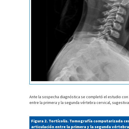
Ante la sospecha diagnóstica se completó el estudio con u
entre la primera y la segunda vértebra cervical, sugestiva
Figura 2. Tortícolis. Tomografía computarizada cer
articulación entre la primera y la segunda vértebra