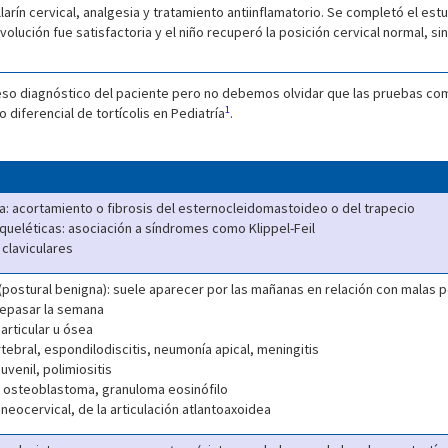
llarín cervical, analgesia y tratamiento antiinflamatorio. Se completó el e
lución fue satisfactoria y el niño recuperó la posición cervical normal, sin
oceso diagnóstico del paciente pero no debemos olvidar que las pruebas co
1
 diferencial de tortícolis en Pediatría
.
ta: acortamiento o fibrosis del esternocleidomastoideo o del trapecio
ueléticas: asociación a síndromes como Klippel-Feil
 claviculares
 (postural benigna): suele aparecer por las mañanas en relación con malas p
repasar la semana
articular u ósea
rtebral, espondilodiscitis, neumonía apical, meningitis
juvenil, polimiositis
 osteoblastoma, granuloma eosinófilo
aneocervical, de la articulación atlantoaxoidea