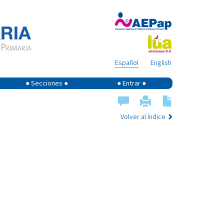
Español
English
● Secciones ●
● Entrar ●
Volver al índice