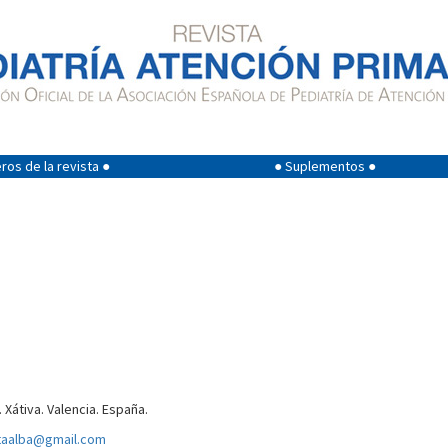
os de la revista ●
● Suplementos ●
. Xátiva. Valencia. España.
ataalba@gmail.com