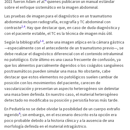
4
2021 fueron Adam
et al.
quienes publicaron un manual estándar
sobre el enfoque sistemático en la imagen abdominal.
Las pruebas de imagen para el diagnóstico en un traumatismo
abdominal incluyen radiografía, ecografía y TC abdominal con
2,4
contraste
. Hay que destacar que, en caso de duda diagnóstica y
con el paciente estable, el TC es la técnica de imagen más útil.
1-4
Según la bibliografía
, ante una imagen atípica en la cámara gástrica
—especialmente con el antecedente de un traumatismo previo—, se
debe realizar el diagnóstico diferencial con el contenido intraluminal
no patológico. Este último es una causa frecuente de confusión, ya
que los alimentos parcialmente digeridos o los coágulos sanguíneos
postraumáticos pueden simular una masa. No obstante, cabe
destacar que estos elementos no patológicos suelen cambiar de
posición con los movimientos del paciente, carecen de
vascularización y presentan un aspecto heterogéneo sin delimitar
una masa bien definida. En nuestro caso, el material heterogéneo
detectado no modificaba su posición y persistía horas más tarde.
En Pediatría no se debe olvidar la posibilidad de un cuerpo extraño
4
ingerido
; sin embargo, en el escenario descrito esta opción era
poco probable debido a la historia clínica y a la ausencia de una
morfología definida en el material intragástrico.