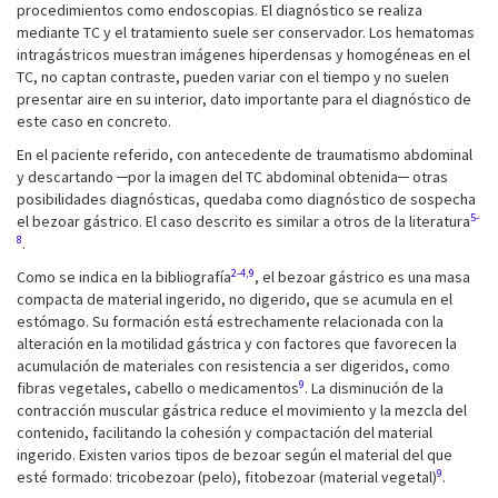
procedimientos como endoscopias. El diagnóstico se realiza
mediante TC y el tratamiento suele ser conservador. Los hematomas
intragástricos muestran imágenes hiperdensas y homogéneas en el
TC, no captan contraste, pueden variar con el tiempo y no suelen
presentar aire en su interior, dato importante para el diagnóstico de
este caso en concreto.
En el paciente referido, con antecedente de traumatismo abdominal
y descartando ─por la imagen del TC abdominal obtenida─ otras
posibilidades diagnósticas, quedaba como diagnóstico de sospecha
5-
el bezoar gástrico. El caso descrito es similar a otros de la literatura
8
.
2-4,9
Como se indica en la bibliografía
, el bezoar gástrico es una masa
compacta de material ingerido, no digerido, que se acumula en el
estómago. Su formación está estrechamente relacionada con la
alteración en la motilidad gástrica y con factores que favorecen la
acumulación de materiales con resistencia a ser digeridos, como
9
fibras vegetales, cabello o medicamentos
. La disminución de la
contracción muscular gástrica reduce el movimiento y la mezcla del
contenido, facilitando la cohesión y compactación del material
ingerido. Existen varios tipos de bezoar según el material del que
9
esté formado: tricobezoar (pelo), fitobezoar (material vegetal)
.