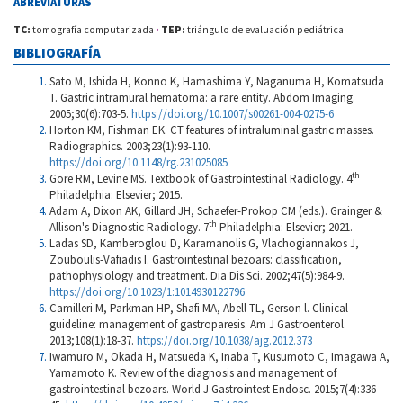
ABREVIATURAS
TC:
tomografía computarizada
·
TEP:
triángulo de evaluación pediátrica.
BIBLIOGRAFÍA
Sato M, Ishida H, Konno K, Hamashima Y, Naganuma H, Komatsuda
T. Gastric intramural hematoma: a rare entity. Abdom Imaging.
2005;30(6):703-5.
https://doi.org/10.1007/s00261-004-0275-6
Horton KM, Fishman EK. CT features of intraluminal gastric masses.
Radiographics. 2003;23(1):93-110.
https://doi.org/10.1148/rg.231025085
th
Gore RM, Levine MS. Textbook of Gastrointestinal Radiology. 4
Philadelphia: Elsevier; 2015.
Adam A, Dixon AK, Gillard JH, Schaefer-Prokop CM (eds.). Grainger &
th
Allison's Diagnostic Radiology. 7
Philadelphia: Elsevier; 2021.
Ladas SD, Kamberoglou D, Karamanolis G, Vlachogiannakos J,
Zouboulis-Vafiadis I. Gastrointestinal bezoars: classification,
pathophysiology and treatment. Dia Dis Sci. 2002;47(5):984-9.
https://doi.org/10.1023/1:1014930122796
Camilleri M, Parkman HP, Shafi MA, Abell TL, Gerson l. Clinical
guideline: management of gastroparesis. Am J Gastroenterol.
2013;108(1):18-37.
https://doi.org/10.1038/ajg.2012.373
Iwamuro M, Okada H, Matsueda K, Inaba T, Kusumoto C, Imagawa A,
Yamamoto K. Review of the diagnosis and management of
gastrointestinal bezoars. World J Gastrointest Endosc. 2015;7(4):336-