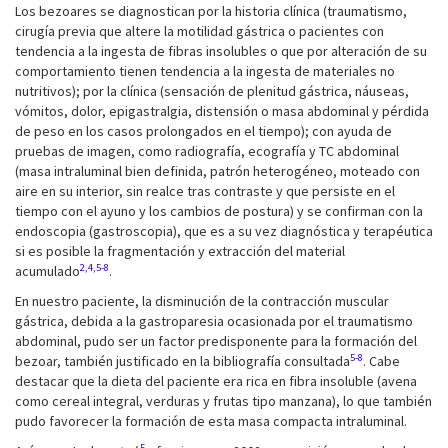
Los bezoares se diagnostican por la historia clínica (traumatismo,
cirugía previa que altere la motilidad gástrica o pacientes con
tendencia a la ingesta de fibras insolubles o que por alteración de su
comportamiento tienen tendencia a la ingesta de materiales no
nutritivos); por la clínica (sensación de plenitud gástrica, náuseas,
vómitos, dolor, epigastralgia, distensión o masa abdominal y pérdida
de peso en los casos prolongados en el tiempo); con ayuda de
pruebas de imagen, como radiografía, ecografía y TC abdominal
(masa intraluminal bien definida, patrón heterogéneo, moteado con
aire en su interior, sin realce tras contraste y que persiste en el
tiempo con el ayuno y los cambios de postura) y se confirman con la
endoscopia (gastroscopia), que es a su vez diagnóstica y terapéutica
si es posible la fragmentación y extracción del material
2,4,5-8
acumulado
.
En nuestro paciente, la disminución de la contracción muscular
gástrica, debida a la gastroparesia ocasionada por el traumatismo
abdominal, pudo ser un factor predisponente para la formación del
5-8
bezoar, también justificado en la bibliografía consultada
. Cabe
destacar que la dieta del paciente era rica en fibra insoluble (avena
como cereal integral, verduras y frutas tipo manzana), lo que también
pudo favorecer la formación de esta masa compacta intraluminal.
5