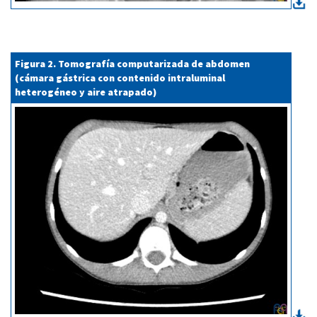
Figura 2. Tomografía computarizada de abdomen
(cámara gástrica con contenido intraluminal
heterogéneo y aire atrapado)