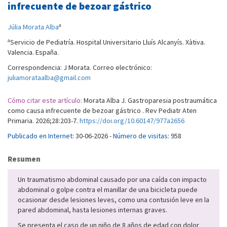
infrecuente de bezoar gástrico
a
Júlia Morata Alba
a
Servicio de Pediatría. Hospital Universitario Lluís Alcanyís. Xàtiva.
Valencia. España.
Correspondencia: J Morata. Correo electrónico:
juliamorataalba@gmail.com
Cómo citar este artículo:
Morata Alba J. Gastroparesia postraumática
como causa infrecuente de bezoar gástrico . Rev Pediatr Aten
Primaria. 2026;28:203-7.
https://doi.org/10.60147/977a2656
Publicado en Internet:
30-06-2026 -
Número de visitas:
958
Resumen
Un traumatismo abdominal causado por una caída con impacto
abdominal o golpe contra el manillar de una bicicleta puede
ocasionar desde lesiones leves, como una contusión leve en la
pared abdominal, hasta lesiones internas graves.
Se presenta el caso de un niño de 8 años de edad con dolor