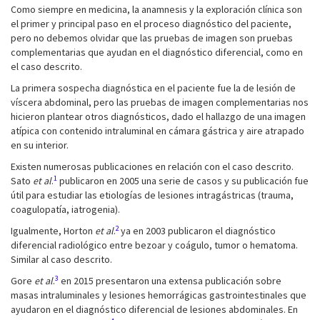
Como siempre en medicina, la anamnesis y la exploración clínica son
el primer y principal paso en el proceso diagnóstico del paciente,
pero no debemos olvidar que las pruebas de imagen son pruebas
complementarias que ayudan en el diagnóstico diferencial, como en
el caso descrito.
La primera sospecha diagnóstica en el paciente fue la de lesión de
víscera abdominal, pero las pruebas de imagen complementarias nos
hicieron plantear otros diagnósticos, dado el hallazgo de una imagen
atípica con contenido intraluminal en cámara gástrica y aire atrapado
en su interior.
Existen numerosas publicaciones en relación con el caso descrito.
1
Sato
et al
.
publicaron en 2005 una serie de casos y su publicación fue
útil para estudiar las etiologías de lesiones intragástricas (trauma,
coagulopatía, iatrogenia).
2
Igualmente, Horton
et al
.
ya en 2003 publicaron el diagnóstico
diferencial radiológico entre bezoar y coágulo, tumor o hematoma.
Similar al caso descrito.
3
Gore
et al
.
en 2015 presentaron una extensa publicación sobre
masas intraluminales y lesiones hemorrágicas gastrointestinales que
ayudaron en el diagnóstico diferencial de lesiones abdominales. En