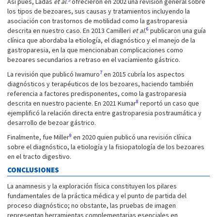
Así pues, Ladas
et al
.
ofrecieron en 2002 una revisión general sobre
los tipos de bezoares, sus causas y tratamientos incluyendo la
asociación con trastornos de motilidad como la gastroparesia
6
descrita en nuestro caso. En 2013 Camilleri
et al
.
publicaron una guía
clínica que abordaba la etiología, el diagnóstico y el manejo de la
gastroparesia, en la que mencionaban complicaciones como
bezoares secundarios a retraso en el vaciamiento gástrico.
7
La revisión que publicó Iwamuro
en 2015 cubría los aspectos
diagnósticos y terapéuticos de los bezoares, haciendo también
referencia a factores predisponentes, como la gastroparesia
8
descrita en nuestro paciente. En 2021 Kumar
reportó un caso que
ejemplificó la relación directa entre gastroparesia postraumática y
desarrollo de bezoar gástrico.
9
Finalmente, fue Miller
en 2020 quien publicó una revisión clínica
sobre el diagnóstico, la etiología y la fisiopatología de los bezoares
en el tracto digestivo.
CONCLUSIONES
La anamnesis y la exploración física constituyen los pilares
fundamentales de la práctica médica y el punto de partida del
proceso diagnóstico; no obstante, las pruebas de imagen
representan herramientas complementarias esenciales en