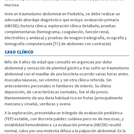
mucosa.
Ante un traumatismo abdominal en Pediatría, se debe realizar un
adecuado abordaje diagnóstico que incluya: evaluación primaria
(ABCDE); historia clínica; exploración clínica detallada; pruebas
complementarias (hemograma, coagulación, función renal,
electrolitos y amilasa) y pruebas de imagen (radiografía, ecografía y
tomografía computarizada [TC] de abdomen con contraste).
CASO CLÍNICO
Niño de 8 años de edad que consultó en urgencias por dolor
abdominal y sensación de plenitud gástrica tras sufrir un traumatismo
abdominal con el manillar de una bicicleta ocurrido varias horas antes.
Asociaba náuseas, sin vómitos y sin otra clínica referida. Sin
antecedentes personales ni familiares de interés. Su última
deposición, de características normales, fue el día previo.
Mantenimiento de una dieta habitual rica en frutas (principalmente
manzana y ciruela), verduras y avena.
A la exploración, presentaba un triángulo de evaluación pediátrica
(TEP) estable, con discreta palidez cutánea pero no de mucosas, y
estabilidad hemodinámica. La evaluación primaria (ABCDE) resultó
normal, salvo por una molestia difusa a la palpación abdominal. En la