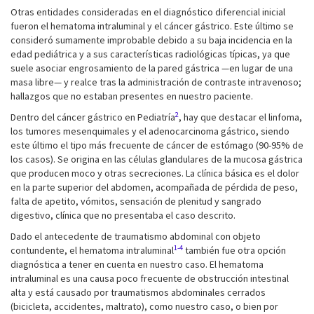
Otras entidades consideradas en el diagnóstico diferencial inicial
fueron el hematoma intraluminal y el cáncer gástrico. Este último se
consideró sumamente improbable debido a su baja incidencia en la
edad pediátrica y a sus características radiológicas típicas, ya que
suele asociar engrosamiento de la pared gástrica —en lugar de una
masa libre— y realce tras la administración de contraste intravenoso;
hallazgos que no estaban presentes en nuestro paciente.
2
Dentro del cáncer gástrico en Pediatría
, hay que destacar el linfoma,
los tumores mesenquimales y el adenocarcinoma gástrico, siendo
este último el tipo más frecuente de cáncer de estómago (90-95% de
los casos). Se origina en las células glandulares de la mucosa gástrica
que producen moco y otras secreciones. La clínica básica es el dolor
en la parte superior del abdomen, acompañada de pérdida de peso,
falta de apetito, vómitos, sensación de plenitud y sangrado
digestivo, clínica que no presentaba el caso descrito.
Dado el antecedente de traumatismo abdominal con objeto
1-4
contundente, el hematoma intraluminal
también fue otra opción
diagnóstica a tener en cuenta en nuestro caso. El hematoma
intraluminal es una causa poco frecuente de obstrucción intestinal
alta y está causado por traumatismos abdominales cerrados
(bicicleta, accidentes, maltrato), como nuestro caso, o bien por