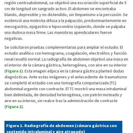
región centroabdominal, se objetivó una escoriación superficial de 5
cm de longitud sin sangrado activo. El abdomen se encontraba
blando, depresible y no distendido, sin timpanismo a la percusión. Se
evidenció una molestia difusa a la palpación, predominantemente en
mesogastrio, epigastrio e hipocondrio izquierdo, donde se palpaba
una dudosa masa firme. Las maniobras apendiculares fueron
negativas.
Se solicitaron pruebas complementarias para ampliar el estudio. El
estudio analítico con hemograma, coagulación, electrolitos y función
renal resultó normal. La radiografía de abdomen objetivó una masa en
el interior de la cámara gástrica, heterogénea, con aire en su interior
(
Figura 1
). Esta imagen atípica en la cámara gástrica planteó dudas
diagnósticas. Ante estas imágenes y el antecedente de traumatismo
se completó el estudio con una tomografía computarizada (TC)
abdominal urgente con contraste. El TC mostró una masa intraluminal
bien delimitada, de densidad heterogénea, con patrón moteado y
aire en su interior, sin realce tras la administración de contraste
(
Figura 2
).
Figura 1. Radiografía de abdomen (cámara gástrica con
contenido intraluminal y aire atrapado)