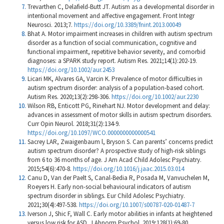
Trevarthen C, Delafield-Butt JT. Autism as a developmental disorder in
intentional movement and affective engagement. Front Integr
Neurosci. 2013;7.
https://doi.org/10.3389/fnint.2013.00049
Bhat A. Motor impairment increases in children with autism spectrum
disorder as a function of social communication, cognitive and
functional impairment, repetitive behavior severity, and comorbid
diagnoses: a SPARK study report. Autism Res. 2021;14(1):202-19.
https://doi.org/10.1002/aur.2453
Licari MK, Alvares GA, Varcin K. Prevalence of motor difficulties in
autism spectrum disorder: analysis of a population-based cohort.
Autism Res. 2020;13(2):298-306.
https://doi.org/10.1002/aur.2230
Wilson RB, Enticott PG, Rinehart NJ. Motor development and delay:
advances in assessment of motor skills in autism spectrum disorders.
Curr Opin Neurol. 2018;31(2):134-9.
https://doi.org/10.1097/WCO.0000000000000541
Sacrey LAR, Zwaigenbaum l, Bryson S. Can parents’ concerns predict
autism spectrum disorder? A prospective study of high-risk siblings
from 6 to 36 months of age. J Am Acad Child Adolesc Psychiatry.
2015;54(6):470-8.
https://doi.org/10.1016/j.jaac.2015.03.014
Canu D, Van der Paelt S, Canal-Bedia R, Posada M, Vanvuchelen M,
Roeyers H. Early non-social behavioural indicators of autism
spectrum disorder in siblings. Eur Child Adolesc Psychiatry.
2021;30(4):497-538.
https://doi.org/10.1007/s00787-020-01487-7
Iverson J, Shic F, Wall C. Early motor abilities in infants at heightened
versus low risk for ASD. J Abnorm Psychol. 2019;128(1):69-80.