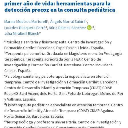
primer año de vida: herramientas para la
detección precoz en la consulta pediátrica
a
b
Marina Mestres Martorell
,
Àngels Morral Subirá
,
c
d
Lourdes Busquets Ferré
,
Núria Dalmau Sánchez
,
e
Júlia Miralbell Blanch
a
Psicóloga sanitaria y fisioterapeuta. Centro de Investigación y
Formación Carrilet. Barcelona. Espai Essen. Lleida . España.
b
Terapeuta psicomotriz. Graduada en Magisterio mención Pedagogía
terapéutica. Terapeuta acreditada por la FEAP. Centro de
Investigación y Formación Carrilet. Barcelona. Centro MoviMent.
Calella . España.
c
Psicóloga sanitaria y psicoterapeuta especialista en atención
temprana. Centro de Investigación y Formación Carrilet. Barcelona.
Centro de Desarrollo Infantil y Atención Temprana (CDIAT) CDIAP
Equip40. Sant Vicenç dels Horts. Sant Feliu de Llobregat. Molins de Rei
y Vallirana. España.
d
Fisioterapeuta pediátrica especialista en atención temprana. Centro
de Desarrollo Infantil y Atención Temprana (CDIAT) CDIAP Agalma.
Horta Guinardó. Barcelona. España.
e
Neuropsicóloga y profesora universitaria. Centro de Investigación y
Formación Carrilet. Barcelona. Departamento de Cognición,