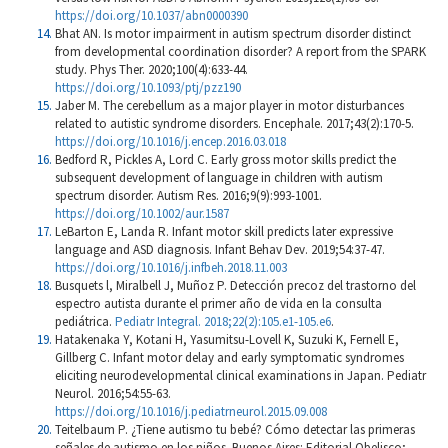
https://doi.org/10.1037/abn0000390
Bhat AN. Is motor impairment in autism spectrum disorder distinct
from developmental coordination disorder? A report from the SPARK
study. Phys Ther. 2020;100(4):633-44.
https://doi.org/10.1093/ptj/pzz190
Jaber M. The cerebellum as a major player in motor disturbances
related to autistic syndrome disorders. Encephale. 2017;43(2):170-5.
https://doi.org/10.1016/j.encep.2016.03.018
Bedford R, Pickles A, Lord C. Early gross motor skills predict the
subsequent development of language in children with autism
spectrum disorder. Autism Res. 2016;9(9):993-1001.
https://doi.org/10.1002/aur.1587
LeBarton E, Landa R. Infant motor skill predicts later expressive
language and ASD diagnosis. Infant Behav Dev. 2019;54:37-47.
https://doi.org/10.1016/j.infbeh.2018.11.003
Busquets l, Miralbell J, Muñoz P. Detección precoz del trastorno del
espectro autista durante el primer año de vida en la consulta
pediátrica.
Pediatr Integral. 2018;22(2):105.e1-105.e6
.
Hatakenaka Y, Kotani H, Yasumitsu-Lovell K, Suzuki K, Fernell E,
Gillberg C. Infant motor delay and early symptomatic syndromes
eliciting neurodevelopmental clinical examinations in Japan. Pediatr
Neurol. 2016;54:55-63.
https://doi.org/10.1016/j.pediatrneurol.2015.09.008
Teitelbaum P. ¿Tiene autismo tu bebé? Cómo detectar las primeras
señales de autismo en los niños. Buenos Aires: Editorial Obelisco;