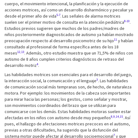
cuerpo, el movimiento intencional, la planificación y la ejecución de
acciones motrices, así como un desarrollo disharmónico y peculiar ya
5-7
desde el primer año de vida
. Las señales de alarma motrices
8-10
suelen ser el primer motivo de consulta en la atención pediátrica
.
Estudios previos sugieren que muchos de los padres/madres de
niños posteriormente diagnosticados de autismo ya habían mostrado
11
preocupación respecto al desarrollo psicomotriz de su hijo
y habían
consultado al profesional de forma específica antes de los 18
12,13
meses
. Además, otro estudio muestra que un 71,5% de niños con
autismo de 8 años cumplen criterios diagnósticos de retraso del
4
desarrollo motriz
.
Las habilidades motrices son esenciales para el desarrollo del juego,
3
la interacción social, la comunicación y el lenguaje
. Las habilidades
de comunicación social más tempranas son, de hecho, de naturaleza
motora. Por ejemplo: los movimientos de la cabeza son importantes
para mirar hacia las personas; los gestos, como señalar y mostrar,
son movimientos coordinados del brazo que se utilizan para
comunicarse con los demás. Estas habilidades motoras suelen estar
8,9,14,15
afectadas en los niños con autismo desde muy pequeños
. Así
pues, el hallazgo de afectaciones motrices precoces en el autismo,
previas a otras dificultades, ha sugerido que la disfunción del
7
sistema motor puede afectar al desarrollo socioemocional
y que