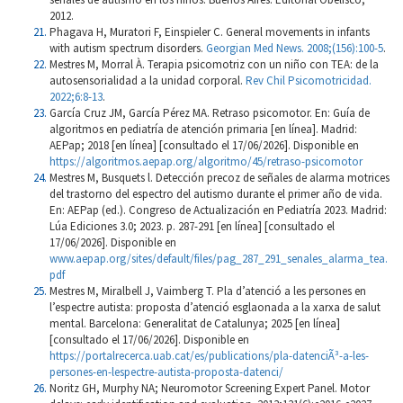
2012.
Phagava H, Muratori F, Einspieler C. General movements in infants
with autism spectrum disorders.
Georgian Med News. 2008;(156):100-5
.
Mestres M, Morral À. Terapia psicomotriz con un niño con TEA: de la
autosensorialidad a la unidad corporal.
Rev Chil Psicomotricidad.
2022;6:8-13
.
García Cruz JM, García Pérez MA. Retraso psicomotor. En: Guía de
algoritmos en pediatría de atención primaria [en línea]. Madrid:
AEPap; 2018 [en línea] [consultado el 17/06/2026]. Disponible en
https://algoritmos.aepap.org/algoritmo/45/retraso-psicomotor
Mestres M, Busquets l. Detección precoz de señales de alarma motrices
del trastorno del espectro del autismo durante el primer año de vida.
En: AEPap (ed.). Congreso de Actualización en Pediatría 2023. Madrid:
Lúa Ediciones 3.0; 2023. p. 287-291 [en línea] [consultado el
17/06/2026]. Disponible en
www.aepap.org/sites/default/files/pag_287_291_senales_alarma_tea.
pdf
Mestres M, Miralbell J, Vaimberg T. Pla d’atenció a les persones en
l’espectre autista: proposta d’atenció esglaonada a la xarxa de salut
mental. Barcelona: Generalitat de Catalunya; 2025 [en línea]
[consultado el 17/06/2026]. Disponible en
https://portalrecerca.uab.cat/es/publications/pla-datenciÃ³-a-les-
persones-en-lespectre-autista-proposta-datenci/
Noritz GH, Murphy NA; Neuromotor Screening Expert Panel. Motor