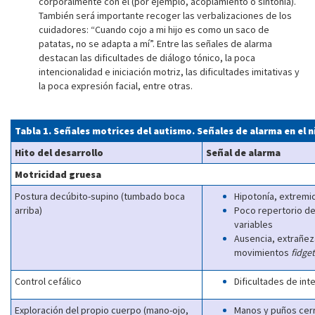
corporalmente con él (por ejemplo, acoplamiento o sintonía).
También será importante recoger las verbalizaciones de los
cuidadores: “Cuando cojo a mi hijo es como un saco de
patatas, no se adapta a mí”. Entre las señales de alarma
destacan las dificultades de diálogo tónico, la poca
intencionalidad e iniciación motriz, las dificultades imitativas y
la poca expresión facial, entre otras.
Tabla 1. Señales motrices del autismo. Señales de alarma en el
Hito del desarrollo
Señal de alarma
Motricidad gruesa
Postura decúbito-supino (tumbado boca
Hipotonía, extremi
arriba)
Poco repertorio d
variables
Ausencia, extrañez
movimientos
fidge
Control cefálico
Dificultades de inte
Exploración del propio cuerpo (mano-ojo,
Manos y puños cerr