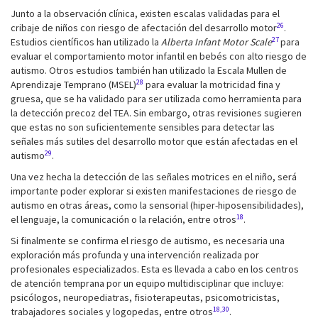
Junto a la observación clínica, existen escalas validadas para el
26
cribaje de niños con riesgo de afectación del desarrollo motor
.
27
Estudios científicos han utilizado la
Alberta Infant Motor Scale
para
evaluar el comportamiento motor infantil en bebés con alto riesgo de
autismo. Otros estudios también han utilizado la Escala Mullen de
28
Aprendizaje Temprano (MSEL)
para evaluar la motricidad fina y
gruesa, que se ha validado para ser utilizada como herramienta para
la detección precoz del TEA. Sin embargo, otras revisiones sugieren
que estas no son suficientemente sensibles para detectar las
señales más sutiles del desarrollo motor que están afectadas en el
29
autismo
.
Una vez hecha la detección de las señales motrices en el niño, será
importante poder explorar si existen manifestaciones de riesgo de
autismo en otras áreas, como la sensorial (hiper-hiposensibilidades),
18
el lenguaje, la comunicación o la relación, entre otros
.
Si finalmente se confirma el riesgo de autismo, es necesaria una
exploración más profunda y una intervención realizada por
profesionales especializados. Esta es llevada a cabo en los centros
de atención temprana por un equipo multidisciplinar que incluye:
psicólogos, neuropediatras, fisioterapeutas, psicomotricistas,
18,30
trabajadores sociales y logopedas, entre otros
.