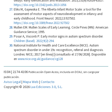
delays: early identification and evaluation. 2013;131(6):e2016-e2027.
https://doi.org/10.1542/peds.2013-1056
Eliks M, Gajewska E. The Alberta Infant Motor Scale: a tool for the
assessment of motor aspects of neurodevelopment in infancy and
early childhood. Front Neurol. 2022;13:927502.
https://doi.org/10.3389/fneur.2022.927502
Mullen EM. Mullen Scales of Early Learning. Circle Pines (MN): American
Guidance Service; 1995.
Posar A, Visconti P. Early motor signs in autism spectrum disorder
.
Children (Basel). 2022;9(2):294
.
National Institute for Health and Care Excellence (NICE). Autism
spectrum disorder in under 19s: recognition, referral and diagnosis.
Londres: NICE; 2017 [en línea] [consultado el 17/06/2026]. Disponible
en
www.nice.org.uk/guidance/cg128
ISSN | 2174-4106
Publicación Open Acess, incluida en DOAJ, sin cargo por
publicación.
Aviso Legal
|
Mapa Web
|
Contacto
Copyright © 2026
Lua Ediciones 3.0, S.L.