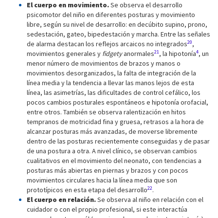
El cuerpo en movimiento.
Se observa el desarrollo
psicomotor del niño en diferentes posturas y movimiento
libre, según su nivel de desarrollo: en decúbito supino, prono,
sedestación, gateo, bipedestación y marcha. Entre las señales
20
de alarma destacan los reflejos arcaicos no integrados
,
21
4
movimientos generales y
fidgety
anormales
, la hipotonía
, un
menor número de movimientos de brazos y manos o
movimientos desorganizados, la falta de integración de la
línea media y la tendencia a llevar las manos lejos de esta
línea, las asimetrías, las dificultades de control cefálico, los
pocos cambios posturales espontáneos e hipotonía orofacial,
entre otros. También se observa ralentización en hitos
tempranos de motricidad fina y gruesa, retrasos a la hora de
alcanzar posturas más avanzadas, de moverse libremente
dentro de las posturas recientemente conseguidas y de pasar
de una postura a otra. A nivel clínico, se observan cambios
cualitativos en el movimiento del neonato, con tendencias a
posturas más abiertas en piernas y brazos y con pocos
movimientos circulares hacia la línea media que son
22
prototípicos en esta etapa del desarrollo
.
El cuerpo en relación.
Se observa al niño en relación con el
cuidador o con el propio profesional, si este interactúa