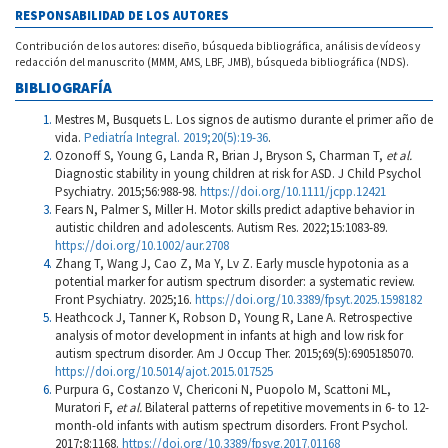
RESPONSABILIDAD DE LOS AUTORES
Contribución de los autores: diseño, búsqueda bibliográfica, análisis de vídeos y
redacción del manuscrito (MMM, AMS, LBF, JMB), búsqueda bibliográfica (NDS).
BIBLIOGRAFÍA
Mestres M, Busquets L. Los signos de autismo durante el primer año de
vida.
Pediatría Integral. 2019;20(5):19-36
.
Ozonoff S, Young G, Landa R, Brian J, Bryson S, Charman T,
et al.
Diagnostic stability in young children at risk for ASD. J Child Psychol
Psychiatry. 2015;56:988-98.
https://doi.org/10.1111/jcpp.12421
Fears N, Palmer S, Miller H. Motor skills predict adaptive behavior in
autistic children and adolescents. Autism Res. 2022;15:1083-89.
https://doi.org/10.1002/aur.2708
Zhang T, Wang J, Cao Z, Ma Y, Lv Z. Early muscle hypotonia as a
potential marker for autism spectrum disorder: a systematic review.
Front Psychiatry. 2025;16.
https://doi.org/10.3389/fpsyt.2025.1598182
Heathcock J, Tanner K, Robson D, Young R, Lane A. Retrospective
analysis of motor development in infants at high and low risk for
autism spectrum disorder. Am J Occup Ther. 2015;69(5):6905185070.
https://doi.org/10.5014/ajot.2015.017525
Purpura G, Costanzo V, Chericoni N, Puopolo M, Scattoni ML,
Muratori F,
et al.
Bilateral patterns of repetitive movements in 6- to 12-
month-old infants with autism spectrum disorders. Front Psychol.
2017;8:1168.
https://doi.org/10.3389/fpsyg.2017.01168