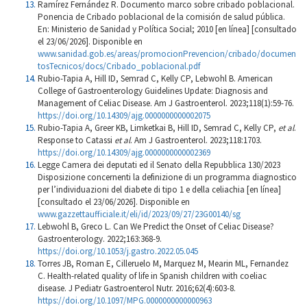
Ramírez Fernández R. Documento marco sobre cribado poblacional.
Ponencia de Cribado poblacional de la comisión de salud pública.
En: Ministerio de Sanidad y Política Social; 2010 [en línea] [consultado
el 23/06/2026]. Disponible en
www.sanidad.gob.es/areas/promocionPrevencion/cribado/documen
tosTecnicos/docs/Cribado_poblacional.pdf
Rubio-Tapia A, Hill ID, Semrad C, Kelly CP, Lebwohl B. American
College of Gastroenterology Guidelines Update: Diagnosis and
Management of Celiac Disease. Am J Gastroenterol. 2023;118(1):59-76.
https://doi.org/10.14309/ajg.0000000000002075
Rubio-Tapia A, Greer KB, Limketkai B, Hill ID, Semrad C, Kelly CP,
et al
.
Response to Catassi
et al
. Am J Gastroenterol. 2023;118:1703.
https://doi.org/10.14309/ajg.0000000000002369
Legge Camera dei deputati ed il Senato della Repubblica 130/2023
Disposizione concernenti la definizione di un programma diagnostico
per l’individuazioni del diabete di tipo 1 e della celiachia [en línea]
[consultado el 23/06/2026]. Disponible en
www.gazzettaufficiale.it/eli/id/2023/09/27/23G00140/sg
Lebwohl B, Greco L. Can We Predict the Onset of Celiac Disease?
Gastroenterology. 2022;163:368-9.
https://doi.org/10.1053/j.gastro.2022.05.045
Torres JB, Roman E, Cilleruelo M, Marquez M, Mearin ML, Fernandez
C. Health-related quality of life in Spanish children with coeliac
disease. J Pediatr Gastroenterol Nutr. 2016;62(4):603-8.
https://doi.org/10.1097/MPG.0000000000000963