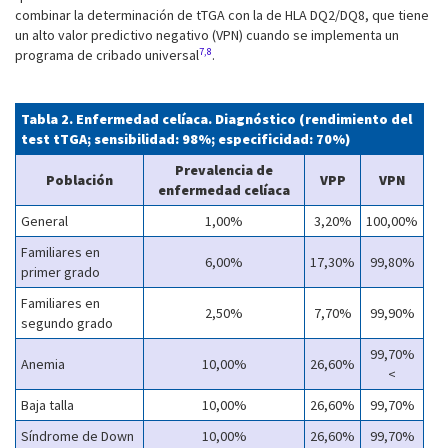
combinar la determinación de tTGA con la de HLA DQ2/DQ8, que tiene
un alto valor predictivo negativo (VPN) cuando se implementa un
7,8
programa de cribado universal
.
Tabla 2. Enfermedad celíaca. Diagnóstico (rendimiento del
test tTGA; sensibilidad: 98%; especificidad: 70%)
Prevalencia de
Población
VPP
VPN
enfermedad celíaca
General
1,00%
3,20%
100,00%
Familiares en
6,00%
17,30%
99,80%
primer grado
Familiares en
2,50%
7,70%
99,90%
segundo grado
99,70%
Anemia
10,00%
26,60%
<
Baja talla
10,00%
26,60%
99,70%
Síndrome de Down
10,00%
26,60%
99,70%