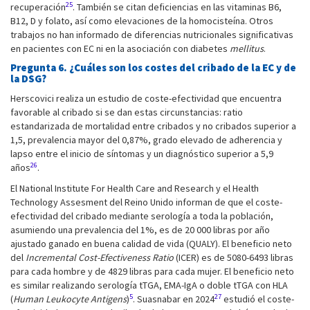
25
recuperación
. También se citan deficiencias en las vitaminas B6,
B12, D y folato, así como elevaciones de la homocisteína. Otros
trabajos no han informado de diferencias nutricionales significativas
en pacientes con EC ni en la asociación con diabetes
mellitus
.
Pregunta 6. ¿Cuáles son los costes del cribado de la EC y de
la DSG?
Herscovici realiza un estudio de coste-efectividad que encuentra
favorable al cribado si se dan estas circunstancias: ratio
estandarizada de mortalidad entre cribados y no cribados superior a
1,5, prevalencia mayor del 0,87%, grado elevado de adherencia y
lapso entre el inicio de síntomas y un diagnóstico superior a 5,9
26
años
.
El National Institute For Health Care and Research y el Health
Technology Assesment del Reino Unido informan de que el coste-
efectividad del cribado mediante serología a toda la población,
asumiendo una prevalencia del 1%, es de 20 000 libras por año
ajustado ganado en buena calidad de vida (QUALY). El beneficio neto
del
Incremental Cost-Efectiveness Ratio
(ICER) es de 5080-6493 libras
para cada hombre y de 4829 libras para cada mujer. El beneficio neto
es similar realizando serología tTGA, EMA-IgA o doble tTGA con HLA
5
27
(
Human Leukocyte Antigens
)
. Suasnabar en 2024
estudió el coste-