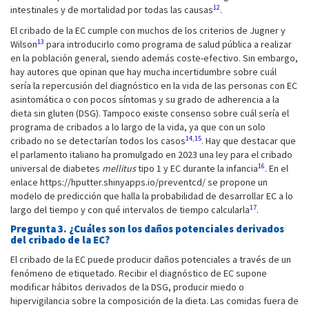
12
intestinales y de mortalidad por todas las causas
.
El cribado de la EC cumple con muchos de los criterios de Jugner y
13
Wilson
para introducirlo como programa de salud pública a realizar
en la población general, siendo además coste-efectivo. Sin embargo,
hay autores que opinan que hay mucha incertidumbre sobre cuál
sería la repercusión del diagnóstico en la vida de las personas con EC
asintomática o con pocos síntomas y su grado de adherencia a la
dieta sin gluten (DSG). Tampoco existe consenso sobre cuál sería el
programa de cribados a lo largo de la vida, ya que con un solo
14,15
cribado no se detectarían todos los casos
. Hay que destacar que
el parlamento italiano ha promulgado en 2023 una ley para el cribado
16
universal de diabetes
mellitus
tipo 1 y EC durante la infancia
. En el
enlace https://hputter.shinyapps.io/preventcd/ se propone un
modelo de predicción que halla la probabilidad de desarrollar EC a lo
17
largo del tiempo y con qué intervalos de tiempo calcularla
.
Pregunta 3. ¿Cuáles son los daños potenciales derivados
del cribado de la EC?
El cribado de la EC puede producir daños potenciales a través de un
fenómeno de etiquetado. Recibir el diagnóstico de EC supone
modificar hábitos derivados de la DSG, producir miedo o
hipervigilancia sobre la composición de la dieta. Las comidas fuera de