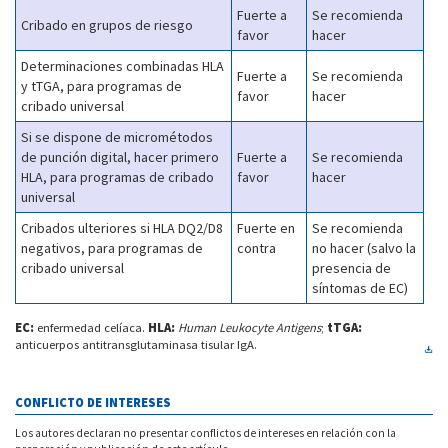
Fuerte a
Se recomienda
Cribado en grupos de riesgo
favor
hacer
Determinaciones combinadas HLA
Fuerte a
Se recomienda
y tTGA, para programas de
favor
hacer
cribado universal
Si se dispone de micrométodos
de punción digital, hacer primero
Fuerte a
Se recomienda
HLA, para programas de cribado
favor
hacer
universal
Cribados ulteriores si HLA DQ2/D8
Fuerte en
Se recomienda
negativos, para programas de
contra
no hacer (salvo la
cribado universal
presencia de
síntomas de EC)
EC:
enfermedad celíaca.
HLA:
Human Leukocyte Antigens
;
tTGA:
anticuerpos antitransglutaminasa tisular IgA.
CONFLICTO DE INTERESES
Los autores declaran no presentar conflictos de intereses en relación con la