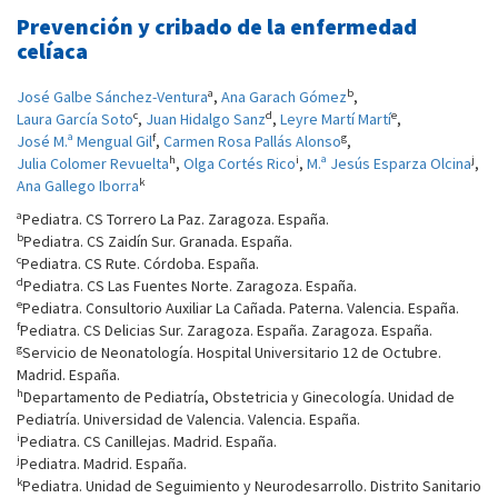
Prevención y cribado de la enfermedad
celíaca
a
b
José Galbe Sánchez-Ventura
,
Ana Garach Gómez
,
c
d
e
Laura García Soto
,
Juan Hidalgo Sanz
,
Leyre Martí Martí
,
f
g
José M.ª Mengual Gil
,
Carmen Rosa Pallás Alonso
,
h
i
j
Julia Colomer Revuelta
,
Olga Cortés Rico
,
M.ª Jesús Esparza Olcina
,
k
Ana Gallego Iborra
a
Pediatra. CS Torrero La Paz. Zaragoza. España.
b
Pediatra. CS Zaidín Sur. Granada. España.
c
Pediatra. CS Rute. Córdoba. España.
d
Pediatra. CS Las Fuentes Norte. Zaragoza. España.
e
Pediatra. Consultorio Auxiliar La Cañada. Paterna. Valencia. España.
f
Pediatra. CS Delicias Sur. Zaragoza. España. Zaragoza. España.
g
Servicio de Neonatología. Hospital Universitario 12 de Octubre.
Madrid. España.
h
Departamento de Pediatría, Obstetricia y Ginecología. Unidad de
Pediatría. Universidad de Valencia. Valencia. España.
i
Pediatra. CS Canillejas. Madrid. España.
j
Pediatra. Madrid. España.
k
Pediatra. Unidad de Seguimiento y Neurodesarrollo. Distrito Sanitario