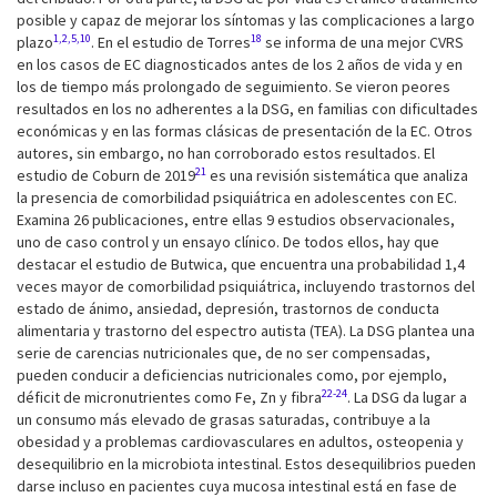
posible y capaz de mejorar los síntomas y las complicaciones a largo
1,2,5,10
18
plazo
. En el estudio de Torres
se informa de una mejor CVRS
en los casos de EC diagnosticados antes de los 2 años de vida y en
los de tiempo más prolongado de seguimiento. Se vieron peores
resultados en los no adherentes a la DSG, en familias con dificultades
económicas y en las formas clásicas de presentación de la EC. Otros
autores, sin embargo, no han corroborado estos resultados. El
21
estudio de Coburn de 2019
es una revisión sistemática que analiza
la presencia de comorbilidad psiquiátrica en adolescentes con EC.
Examina 26 publicaciones, entre ellas 9 estudios observacionales,
uno de caso control y un ensayo clínico. De todos ellos, hay que
destacar el estudio de Butwica, que encuentra una probabilidad 1,4
veces mayor de comorbilidad psiquiátrica, incluyendo trastornos del
estado de ánimo, ansiedad, depresión, trastornos de conducta
alimentaria y trastorno del espectro autista (TEA). La DSG plantea una
serie de carencias nutricionales que, de no ser compensadas,
pueden conducir a deficiencias nutricionales como, por ejemplo,
22-24
déficit de micronutrientes como Fe, Zn y fibra
. La DSG da lugar a
un consumo más elevado de grasas saturadas, contribuye a la
obesidad y a problemas cardiovasculares en adultos, osteopenia y
desequilibrio en la microbiota intestinal. Estos desequilibrios pueden
darse incluso en pacientes cuya mucosa intestinal está en fase de