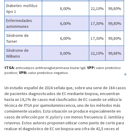
Diabetes
mellitus
8,00%
22,10%
99,80%
tipo 1
Enfermedades
6,00%
17,30%
99,80%
autoinmunes
Síndrome de
6,00%
17,30%
99,80%
Turner
Síndrome de
8,00%
22,10%
99,88%
Williams
tTGA:
anticuerpos antitransglutaminasa tisular IgA;
VPP:
valor predictivo
positivo;
VPN:
valor predictivo negativo.
Un estudio español de 2024 señala que, sobre una serie de 184 casos
de pacientes diagnosticados de EC mediante biopsia, encuentran
hasta un 19,1% de casos mal clasificados de EC cuando se utiliza la
técnica de tTGA por quimioluminiscencia, uno de los métodos más
comúnmente usados. Esta situación se produce especialmente en
casos de infección por
H. pylori
y con menos frecuencia
G. lamblia
y
rotavirus. Estos autores proponen utilizar como punto de corte para
realizar el diagnóstico de EC sin biopsia una cifra de 42,5 veces el