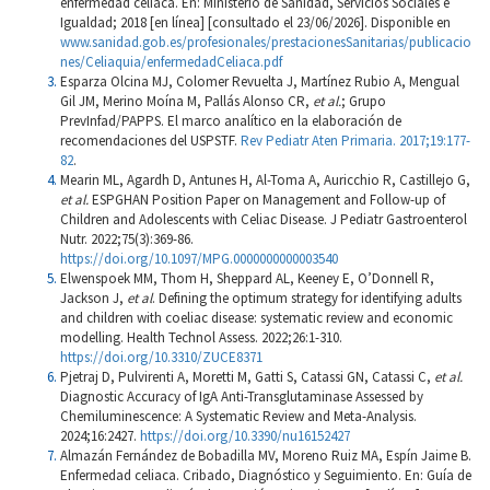
enfermedad celíaca. En: Ministerio de Sanidad, Servicios Sociales e
Igualdad; 2018 [en línea] [consultado el 23/06/2026]. Disponible en
www.sanidad.gob.es/profesionales/prestacionesSanitarias/publicacio
nes/Celiaquia/enfermedadCeliaca.pdf
Esparza Olcina MJ, Colomer Revuelta J, Martínez Rubio A, Mengual
Gil JM, Merino Moína M, Pallás Alonso CR,
et al.
; Grupo
PrevInfad/PAPPS. El marco analítico en la elaboración de
recomendaciones del USPSTF.
Rev Pediatr Aten Primaria. 2017;19:177-
82
.
Mearin ML, Agardh D, Antunes H, Al-Toma A, Auricchio R, Castillejo G,
et al.
ESPGHAN Position Paper on Management and Follow-up of
Children and Adolescents with Celiac Disease. J Pediatr Gastroenterol
Nutr. 2022;75(3):369-86.
https://doi.org/10.1097/MPG.0000000000003540
Elwenspoek MM, Thom H, Sheppard AL, Keeney E, O’Donnell R,
Jackson J,
et al
. Defining the optimum strategy for identifying adults
and children with coeliac disease: systematic review and economic
modelling. Health Technol Assess. 2022;26:1-310.
https://doi.org/10.3310/ZUCE8371
Pjetraj D, Pulvirenti A, Moretti M, Gatti S, Catassi GN, Catassi C,
et al.
Diagnostic Accuracy of IgA Anti-Transglutaminase Assessed by
Chemiluminescence: A Systematic Review and Meta-Analysis.
2024;16:2427.
https://doi.org/10.3390/nu16152427
Almazán Fernández de Bobadilla MV, Moreno Ruiz MA, Espín Jaime B.
Enfermedad celiaca. Cribado, Diagnóstico y Seguimiento. En: Guía de