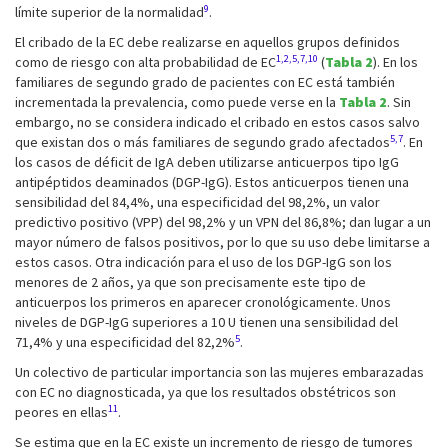
9
límite superior de la normalidad
.
El cribado de la EC debe realizarse en aquellos grupos definidos
1,2,5,7,10
como de riesgo con alta probabilidad de EC
(
Tabla 2
). En los
familiares de segundo grado de pacientes con EC está también
incrementada la prevalencia, como puede verse en la
Tabla 2
. Sin
embargo, no se considera indicado el cribado en estos casos salvo
5,7
que existan dos o más familiares de segundo grado afectados
. En
los casos de déficit de IgA deben utilizarse anticuerpos tipo IgG
antipéptidos deaminados (DGP-IgG). Estos anticuerpos tienen una
sensibilidad del 84,4%, una especificidad del 98,2%, un valor
predictivo positivo (VPP) del 98,2% y un VPN del 86,8%; dan lugar a un
mayor número de falsos positivos, por lo que su uso debe limitarse a
estos casos. Otra indicación para el uso de los DGP-IgG son los
menores de 2 años, ya que son precisamente este tipo de
anticuerpos los primeros en aparecer cronológicamente. Unos
niveles de DGP-IgG superiores a 10 U tienen una sensibilidad del
5
71,4% y una especificidad del 82,2%
.
Un colectivo de particular importancia son las mujeres embarazadas
con EC no diagnosticada, ya que los resultados obstétricos son
11
peores en ellas
.
Se estima que en la EC existe un incremento de riesgo de tumores