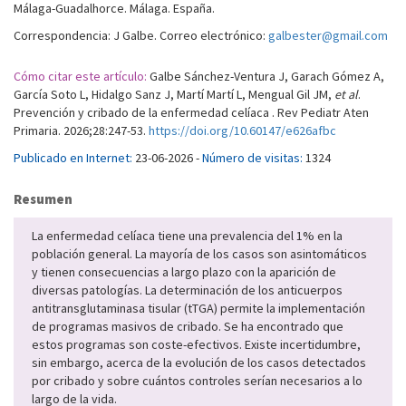
Málaga-Guadalhorce. Málaga. España.
Correspondencia: J Galbe. Correo electrónico:
galbester@gmail.com
Cómo citar este artículo:
Galbe Sánchez-Ventura J, Garach Gómez A,
García Soto L, Hidalgo Sanz J, Martí Martí L, Mengual Gil JM,
et al
.
Prevención y cribado de la enfermedad celíaca . Rev Pediatr Aten
Primaria. 2026;28:247-53.
https://doi.org/10.60147/e626afbc
Publicado en Internet:
23-06-2026 -
Número de visitas:
1324
Resumen
La enfermedad celíaca tiene una prevalencia del 1% en la
población general. La mayoría de los casos son asintomáticos
y tienen consecuencias a largo plazo con la aparición de
diversas patologías. La determinación de los anticuerpos
antitransglutaminasa tisular (tTGA) permite la implementación
de programas masivos de cribado. Se ha encontrado que
estos programas son coste-efectivos. Existe incertidumbre,
sin embargo, acerca de la evolución de los casos detectados
por cribado y sobre cuántos controles serían necesarios a lo
largo de la vida.