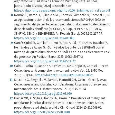
Algoritmos en Pediatría de Atención Primaria; 2024 [en línea]
[consultado el 23/06/2026]. Disponible en
https://algoritmos.aepap.org/adjuntos/106_Enfermedad_celiaca.pdf
Román E, Barrio J, Cilleruelo ML, Torres R, Almazán V, Coronel C,
et
al.
Aplicación racional de las recomendaciones ESPGHAN 2022 de
seguimiento del paciente celíaco pediátrico: documento de consenso
de sociedades científicas (SEGHNP, AEPap, SEPEAP, SEEC, AEG,
SEMFYC, SEMG y SEMERGEN). An Pediatr (Barc). 2024;101:267-77.
https://doi.org/10.1016/j.anpedi.2024.09.001
Garcés Cubel R, García Romero R, Ros Arnal I, González Irazabal Y,
Hernández de Abajo G. ¿Son válidos los criterios ESPGHAN con el
método de quimioluminiscencia? Análisis de los posibles errores en el
diagnóstico. An Pediatr (Barc). 2025;102(3):503742.
https://doi.org/10.1016/j.anpedi.2024.503742
Caio G, Volta U, Sapone A, Leffler DA, De Giorgio R, Catassi C,
et al.
Celiac disease: A comprehensive current review. Vol. 17, BMC Med.
2019;17(1):142.
https://doi.org/10.1186/s12916-019-1380-z
Saccone G, Berghella V, Sarno l, Maruotti GM, Cetin I, Greco l,
et al.
Celiac disease and obstetric complications: A systematic review and
metaanalysis. Am J Obstet Gynecol. 2016;214:225-34.
https://doi.org/10.1016/j.ajog.2015.09.080
Haider MB, Al Sbihi A, Reddy SN, Green P. Prevalence of malignant
neoplasms in celiac disease patients - a nationwide United States
population-based study. World J Clin Oncol. 2024;15(8):1048-60.
https://doi.org/10.5306/wjco.v15.i8.1048