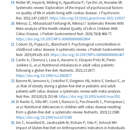
Möller SP, Hayes B, Wilding H, Apputhurai P, Tye-Din JA, Knowles SR.
Systematic review: Exploration of the impact of psychosocial factors
on quality of life in adults living with coeliac disease. J Psychosom
Res. 2021;147:110537.
https://doi.org/10.1016/j.jpsychores.2021.110537
Nikniaz Z, Abbasalizad Farhangi M, Nikniaz l. Systematic Review With
Meta-analysis of the Health-related Quality of Life in Children With
Celiac Disease. J Pediatr Gastroenterol Nutr. 2020;70(4):468-77.
https://doi.org/10.1097/MPG.0000000000002604
Coburn SS, Puppa EL, Blanchard S. Psychological comorbidities in
childhood celiac disease: A systematic review. J Pediatr Gastroenterol
Nutr. 2019;69:e25–e33.
https://doi.org/10.1097/MPG.0000000000002407
Cardo A, Churruca I, Lasa A, Navarro V, Vázquez-Polo M, Perez-
Junkera G,
et al.
Nutritional imbalances in adult celiac patients
following a gluten-free diet. Nutrients. 2021;13:2877.
https://doi.org/10.3390/nu13082877
Barone M, Iannone A, Cristofori F, Dargenio VN, Indrio F, Verduci E,
et
al.
Risk of obesity during a gluten-free diet in pediatric and adult
patients with celiac disease: a systematic review with meta-analysis.
Nutr Rev. 2023;81(3):252-66.
https://doi.org/10.1093/nutrit/nuac052
Di Nardo G, Villa MP, Conti l, Ranucci G, Pacchiarotti C, Principessa l,
et al.
Nutritional deficiencies in children with celiac disease resulting
from a gluten-free diet: a systematic review. Nutrients. 2019;11:1588.
https://doi.org/10.3390/nu11071588
Xin C, Imanifard R, Jarahzadeh M, Rohani P, Velu P, Sohouli MH.
Impact of Gluten-free Diet on Anthropometric Indicators in Individuals