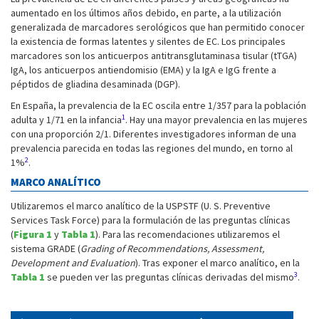
aumentado en los últimos años debido, en parte, a la utilización
generalizada de marcadores serológicos que han permitido conocer
la existencia de formas latentes y silentes de EC. Los principales
marcadores son los anticuerpos antitransglutaminasa tisular (tTGA)
IgA, los anticuerpos antiendomisio (EMA) y la IgA e IgG frente a
péptidos de gliadina desaminada (DGP).
En España, la prevalencia de la EC oscila entre 1/357 para la población
1
adulta y 1/71 en la infancia
. Hay una mayor prevalencia en las mujeres
con una proporción 2/1. Diferentes investigadores informan de una
prevalencia parecida en todas las regiones del mundo, en torno al
2
1%
.
MARCO ANALÍTICO
Utilizaremos el marco analítico de la USPSTF (U. S. Preventive
Services Task Force) para la formulación de las preguntas clínicas
(
Figura 1
y
Tabla 1
). Para las recomendaciones utilizaremos el
sistema GRADE (
Grading of Recommendations, Assessment,
Development and Evaluation
). Tras exponer el marco analítico, en la
3
Tabla 1
se pueden ver las preguntas clínicas derivadas del mismo
.