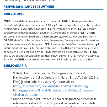
preparación y publicación de este artículo.
RESPONSABILIDAD DE LOS AUTORES
ABREVIATURAS
CVRS
: calidad de vida relacionada con la salud
·
DGP
: anticuerpos frente a
péptidos de gliadina desaminada
·
DGP-IgG
: anticuerpos tipo IgG antipéptidos
deaminados
·
DSG
: dieta sin gluten
·
EC
: enfermedad celíaca
·
ELISA
:
Enzyme-
Linked ImmunoSorbent Assay
·
EMA
: anticuerpos antiendomisio
·
ESPGHAN
:
European Society for Paediatric Gastroenterology Hepatology and Nutrition
·
GRADE
:
Grading of Recommendations, Assessment, Development and Evaluation
·
HLA
:
Human Leukocyte Antigens
·
ICER
:
Incremental Cost-Efectiveness Ratio
·
IgA
:
inmunoglobulina A
·
IgG
: inmunoglobulina G
·
QUALY
: coste por año ajustado
ganado en buena calidad de vida
·
TEA
: trastorno del espectro autista
·
tTGA
:
anticuerpos antitransglutaminasa tisular IgA
·
USPSTF
: U. S. Preventive Services
Task Force
·
VPN
: valor predictivo negativo
·
VPP
: valor predictivo positivo.
BIBLIOGRAFÍA
Stahl M, Liu E. Epidemyology, Pathogenesis and clinical
Manifestations of Celiac Disease in Children. En: UpToDate; 2023 [en
línea] [consultado el 23/06/2026]. Disponible en
https://es.scribd.com/document/692955420/Epidemiology-
Pathogenesis-And-Clinical-Manifestations-of-Celiac-Disease-in-
Children-UpToDate
Grupo de trabajo del Protocolo para el diagnóstico precoz de la
enfermedad celíaca. Protocolo para el diagnóstico precoz de la