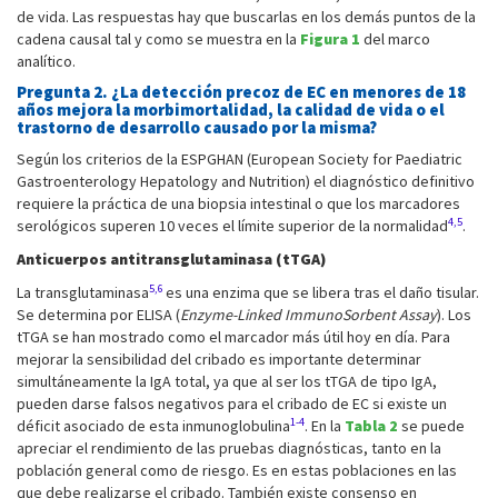
de vida. Las respuestas hay que buscarlas en los demás puntos de la
cadena causal tal y como se muestra en la
Figura 1
del marco
analítico.
Pregunta 2. ¿La detección precoz de EC en menores de 18
años mejora la morbimortalidad, la calidad de vida o el
trastorno de desarrollo causado por la misma?
Según los criterios de la ESPGHAN (European Society for Paediatric
Gastroenterology Hepatology and Nutrition) el diagnóstico definitivo
requiere la práctica de una biopsia intestinal o que los marcadores
4,5
serológicos superen 10 veces el límite superior de la normalidad
.
Anticuerpos antitransglutaminasa (tTGA)
5,6
La transglutaminasa
es una enzima que se libera tras el daño tisular.
Se determina por ELISA (
Enzyme-Linked ImmunoSorbent Assay
). Los
tTGA se han mostrado como el marcador más útil hoy en día. Para
mejorar la sensibilidad del cribado es importante determinar
simultáneamente la IgA total, ya que al ser los tTGA de tipo IgA,
pueden darse falsos negativos para el cribado de EC si existe un
1-4
déficit asociado de esta inmunoglobulina
. En la
Tabla 2
se puede
apreciar el rendimiento de las pruebas diagnósticas, tanto en la
población general como de riesgo. Es en estas poblaciones en las
que debe realizarse el cribado. También existe consenso en