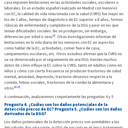
casa imponen limitaciones en las actividades sociales, escolares o
laborales. En un estudio español realizado en Madrid con menores
con EC, la calidad de vida relacionada con la salud (CVRS) fue mejor en
los de 2 años, tiempo de diagnóstico de EC superior a 8 años, formas
clásicas de enfermedad y cumplidores de la DSG y peor en los que
tenían dificultades sociales. No se produjeron, sin embargo,
18
diferencias por edad o sexo
. Otras investigaciones informan de
limitaciones en la vida diaria de los menores con EC en aspectos
como hablar de la EC, actividades, comer fuera de casa,
campamentos escolares, etc. Otros estudios afirman que la CVRS no
se ve deteriorada por el seguimiento de una DSG. Existen muchos
datos de cómo influye la EC sobre la CVRS, tanto en adultos como en
niños y cómo con cierta frecuencia se producen trastornos de salud
mental, ansiedad, depresión, trastorno obsesivo respecto a la
comida, fobias sociales, trastornos de la conducta alimentaria y
18-20
otros
.
A continuación, analizaremos conjuntamente las preguntas 4 y 5.
Pregunta 4. ¿Cuáles son los daños potenciales de la
detección precoz de EC? Pregunta 5. ¿Cuáles son los daños
derivados de la DSG?
Los daños potenciales de la detección precoz son asimilables a los
del cribado. Por otra parte, la DSG de por vida es el único tratamiento